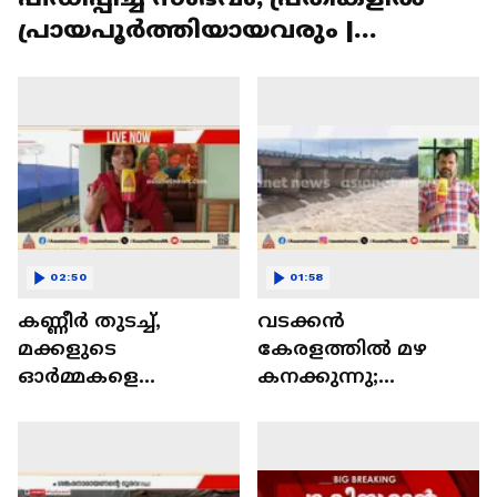
പ്രായപൂർത്തിയായവരും |
Pathanamthitta
02:50
01:58
കണ്ണീർ തുടച്ച്,
വടക്കൻ
മക്കളുടെ
കേരളത്തിൽ മഴ
ഓർമ്മകളെ
കനക്കുന്നു;
നെഞ്ചിലേറ്റി
കോഴിക്കോട്
അനീഷും സയനയും
ജില്ലയിൽ യെല്ലോ
പുതിയ വീട്ടിലേക്ക്... |
അലർട്ട് | Kerala Rains
Chooramala
| Kozhikode