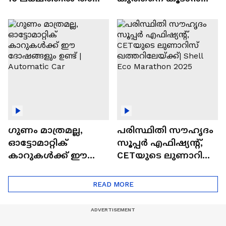
വിലയുള്ള
ചില സൂത്രങ്ങൾ
ഓട്ടോമാറ്റിക്ക്
എസ്‍യുവികൾ
ഗുണം മാത്രമല്ല,
പരിസ്ഥിതി സൗഹൃദം
ഓട്ടോമാറ്റിക്
സൂപ്പർ എഫിഷ്യന്റ്,
കാറുകൾക്ക് ഈ
CETയുടെ ലുണാറിസ്
ദോഷങ്ങളും ഉണ്ട് |
ഖത്തറിലേയ്ക്ക്| Shell
Automatic Car
Eco Marathon 2025
READ MORE