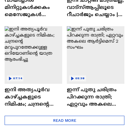
മിനിറ്റുകൾക്കകം
വാട്‌സ്‌ആപ്പിലൂടെ
മെസേജുകള്‍
റീചാർജും ചെയ്യാം |
അപ്രത്യക്ഷമാകും |
WhatsApp Payments |
WhatsApp | Tech Talk
Tech Talk
07:14
05:38
ഇനി അത്യപൂര്‍വ
ഇന്ന് പുതു ചരിത്രം
കാഴ്ച്ചകളുടെ
പിറക്കുന്ന രാത്രി;
നിമിഷം; ചന്ദ്രന്റെ
ഏറ്റവും അകലെ
മറുപുറത്തേക്കുള്ള
ആര്‍ട്ടിമെസ് 2 സംഘം
ഒറിയോണിന്റെ യാത്ര
READ MORE
ആരംഭിച്ചു