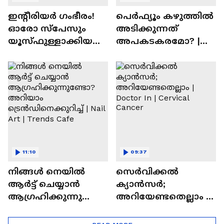
ഇന്റീരിയർ ഗംഭീരം!
പെർഫ്യൂം കഴുത്തിൽ
ഓരോ സ്‌പേസും
അടിക്കുന്നത്
യൂസ്ഫുള്ളാക്കിയ
അപകടകരമോ? |
വീട് | Nalla Veedu
Perfume
11:10
09:37
നിങ്ങൾ നെയിൽ
സെർവിക്കൽ
ആർട്ട് ചെയ്യാൻ
ക്യാൻസർ;
ആഗ്രഹിക്കുന്നുണ്ടോ
അറിയേണ്ടതെല്ലാം |
? അറിയാം
Doctor In | Cervical
ട്രെൻഡിനെക്കുറിച്ച് |
Cancer