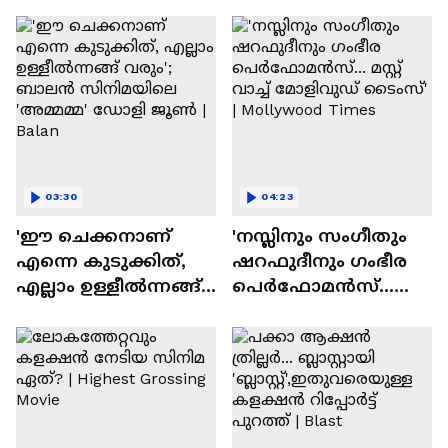
ദേവസി| Stephen Devassy
03:30
04:23
'ഈ ചെക്കനാണ്
'നസ്ലിനും സംഗീതും
എന്നെ കുടുക്കിത്,
ഷറഫുദീനും ഗംഭീര
എല്ലാം ഉള്ളീൽന്നങ്ങ്
പെർഫോമൻസ്...
വരും'; ബാലൻ
മസ്റ്റ് വാച്ച് മോളിവുഡ്
സിനിമയിലെ
ടൈംസ്' | Mollywood
'അമ്മമ്മ' ഡോളി
Times
ജൂൺ | Balan