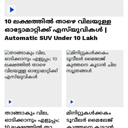
10 ലക്ഷത്തിൽ താഴെ വിലയുള്ള
ഓട്ടോമാറ്റിക്ക് എസ്‍യുവികൾ |
Automatic SUV Under 10 Lakh
താങ്ങാകും വില,
മിനിറ്റുകൾക്കകം
ഓടിക്കാനും എളുപ്പം;
ടൂവീലർ മൈലേജ്
10 ലക്ഷത്തിൽ താഴെ
കുത്തനെ കൂടാൻ