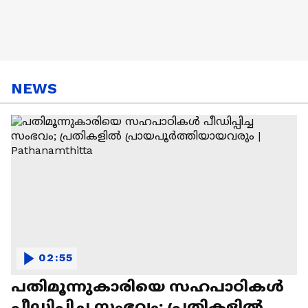
NEWS
02:55
പതിമൂന്നുകാരിയെ സഹപാഠികൾ
പീഡിപ്പിച്ച സംഭവം; പ്രതികളിൽ