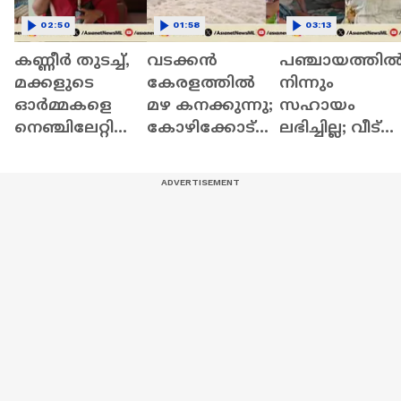
02:50
01:58
03:13
കണ്ണീർ തുടച്ച്,
വടക്കൻ
പഞ്ചായത്തി
മക്കളുടെ
കേരളത്തിൽ
നിന്നും
ഓർമ്മകളെ
മഴ കനക്കുന്നു;
സഹായം
നെഞ്ചിലേറ്റി
കോഴിക്കോട്
ലഭിച്ചില്ല; വീട്
അനീഷും
ജില്ലയിൽ
തകർന്നതോട
സയനയും
യെല്ലോ അലർട്ട്
ടാർപോളിൻ
പുതിയ
| Kerala Rains |
ഷീറ്റിനടിയിൽ
വീട്ടിലേക്ക്... |
Kozhikode
അഭയം തേടി
Chooramala
65കാരൻ