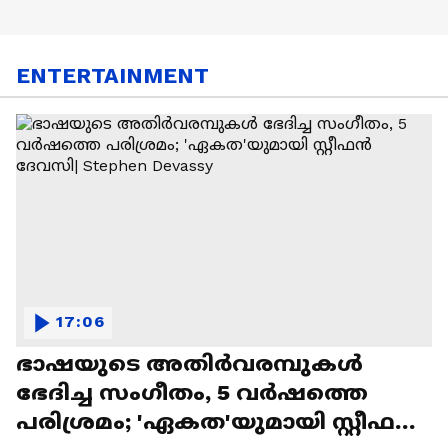
ENTERTAINMENT
17:06
ഭാഷയുടെ അതിർവരമ്പുകൾ
ഭേദിച്ച സംഗീതം, 5 വർഷത്തെ
പരിശ്രമം; 'ഏകത'യുമായി സ്റ്റീഫൻ