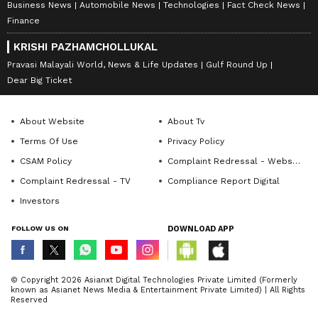
Business News
Automobile News
Technologies
Fact Check News
Finance
KRISHI PAZHAMCHOLLUKAL
Pravasi Malayali World, News & Life Updates
Gulf Round Up
Dear Big Ticket
About Website
About Tv
Terms Of Use
Privacy Policy
CSAM Policy
Complaint Redressal - Website
Complaint Redressal - TV
Compliance Report Digital
Investors
FOLLOW US ON
DOWNLOAD APP
© Copyright 2026 Asianxt Digital Technologies Private Limited (Formerly
known as Asianet News Media & Entertainment Private Limited) | All Rights
Reserved