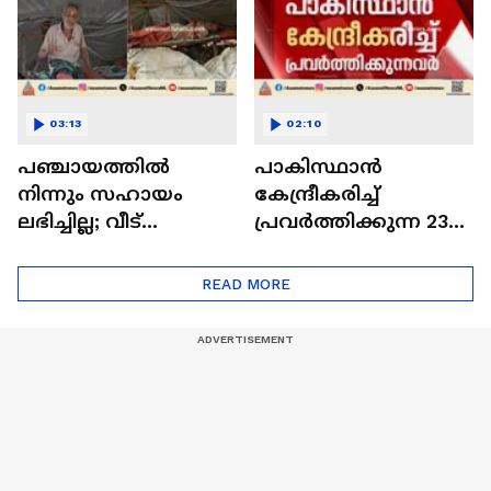
03:13
02:10
പഞ്ചായത്തിൽ
പാകിസ്ഥാൻ
നിന്നും സഹായം
കേന്ദ്രീകരിച്ച്
ലഭിച്ചില്ല; വീട്
പ്രവർത്തിക്കുന്ന 23
തകർന്നതോടെ
പേരെക്കൂടി
ടാർപോളിൻ
ഭീകരരുടെ
READ MORE
ഷീറ്റിനടിയിൽ അഭയം
പട്ടികയിൽ
തേടി 65കാരൻ
ഉൾപ്പെടുത്തി |
Pakistan