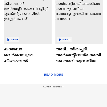
നാടകീയ കീഴടക്കൽ
03:19
02:30
കാബോ
അടി.. തിരിച്ചടി..
വെർദെയുടെ
അർജന്റീനയ്ക്കെതി
കീഴടങ്ങൽ
രെ അവിശ്വസനീയ
അർജന്റീനയെ
പോരാട്ടവുമായി
വിറപ്പിച്ച്; എക്സ്ട്രാ
കേബോ വെർദെ
READ MORE
ടൈമിൽ ത്രില്ലർ
പോര്