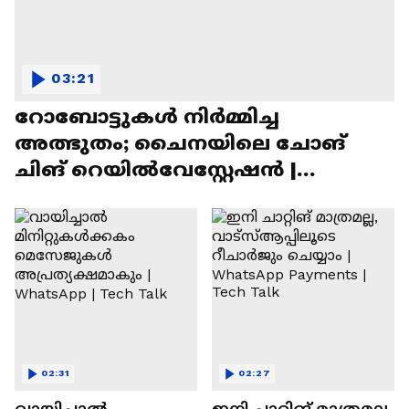
03:21
റോബോട്ടുകൾ നിർമ്മിച്ച
അത്ഭുതം; ചൈനയിലെ ചോങ്
ചിങ് റെയിൽവേസ്റ്റേഷൻ |
Chongqing Railway Station
02:31
02:27
വായിച്ചാൽ
ഇനി ചാറ്റിങ് മാത്രമല്ല,