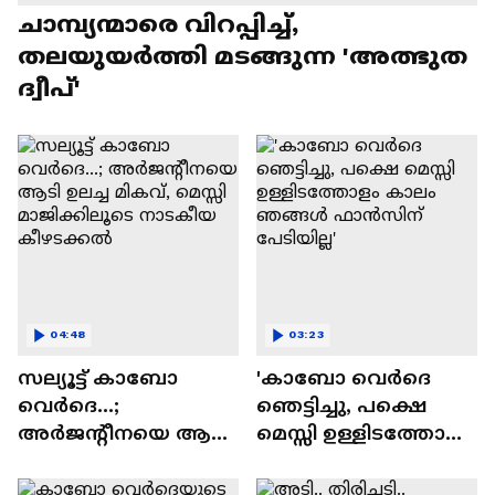
ചാമ്പ്യന്മാരെ വിറപ്പിച്ച്,
തലയുയർത്തി മടങ്ങുന്ന 'അത്ഭുത
ദ്വീപ്'
04:48
03:23
സല്യൂട്ട് കാബോ
'കാബോ വെർദെ
വെര്‍ദെ...;
ഞെട്ടിച്ചു, പക്ഷെ
അര്‍ജന്റീനയെ ആടി
മെസ്സി ഉള്ളിടത്തോളം
ഉലച്ച മികവ്, മെസ്സി
കാലം ഞങ്ങൾ
മാജിക്കിലൂടെ
ഫാൻസിന് പേടിയില്ല'