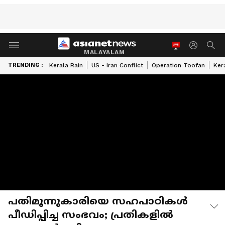
MALAYALAM
TRENDING :
Kerala Rain
US - Iran Conflict
Operation Toofan
Ker
പതിമൂന്നുകാരിയെ സഹപാഠികൾ
പീഡിപ്പിച്ച സംഭവം; പ്രതികളിൽ