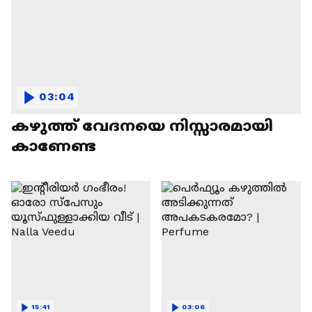
03:04
കഴുത്ത് വേദനയെ നിസ്സാരമായി
കാണേണ്ട
15:41
03:06