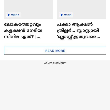
02:47
01:54
ലോകത്തേറ്റവും
പക്കാ ആക്ഷൻ
കളക്ഷൻ നേടിയ
ത്രില്ലർ... ബ്ലാസ്റ്റായി
സിനിമ ഏത്? |
'ബ്ലാസ്റ്റ്',ഇതുവരെയു
Highest Grossing
ള്ള കളക്ഷൻ
Movie
റിപ്പോർട്ട് പുറത്ത് |
READ MORE
Blast