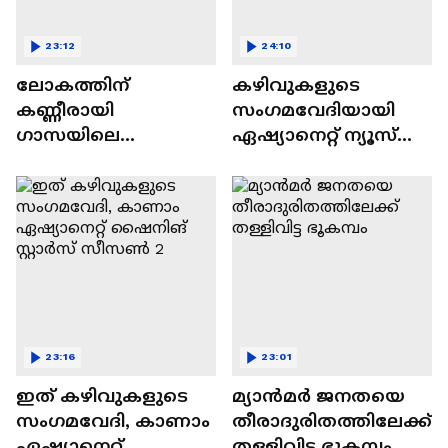
23:12
24:10
ലോകത്തിന്
കഴിവുകളുടെ
കണ്ണീരായി
സംഗമവേദിയായി
ഗാസയിലെ
ഏഷ്യാനെറ്റ് ന്യൂസ്
നിസഹായരായ
ഷൈനിങ് സ്റ്റാർസ്
കുഞ്ഞുങ്ങൾ
സീസൺ 2
23:16
23:01
ഇത് കഴിവുകളുടെ
മ്യാൻമർ ജനതയെ
സംഗമവേദി, കാണാം
തീരാദുരിതത്തിലേക്ക്
ഏഷ്യാനെറ്റ്
തള്ളിവിട്ട ഭൂകമ്പം