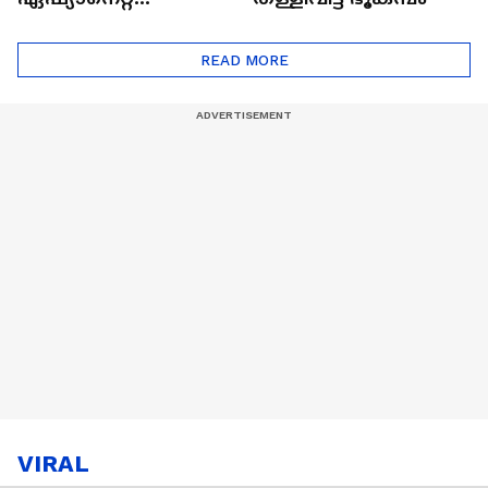
ഷൈനിങ് സ്റ്റാർസ്
സീസൺ 2
READ MORE
VIRAL