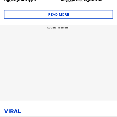
ഷൈനിങ് സ്റ്റാർസ്
സീസൺ 2
READ MORE
VIRAL