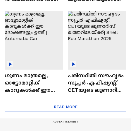
വിലയുള്ള
ചില സൂത്രങ്ങൾ
ഓട്ടോമാറ്റിക്ക്
എസ്‍യുവികൾ
ഗുണം മാത്രമല്ല,
പരിസ്ഥിതി സൗഹൃദം
ഓട്ടോമാറ്റിക്
സൂപ്പർ എഫിഷ്യന്റ്,
കാറുകൾക്ക് ഈ
CETയുടെ ലുണാറിസ്
ദോഷങ്ങളും ഉണ്ട് |
ഖത്തറിലേയ്ക്ക്| Shell
Automatic Car
Eco Marathon 2025
READ MORE