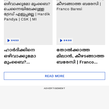
Ronaldo
Abhishek Sharma
04:53
04:00
ഹാർദിക്കിനെ
തോല്‍ക്കാത്ത
ഒഴിവാക്കുമോ
മിലാന്‍, കീഴടങ്ങാത്ത
മുംബൈ?
ബരേസി | Franco
ചെന്നൈയിലേക്കുള്ള
Baresi
ട്രേഡ് എളുപ്പമല്ല |
READ MORE
Hardik Pandya | CSK |
MI