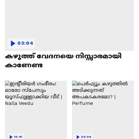
03:04
കഴുത്ത് വേദനയെ നിസ്സാരമായി
കാണേണ്ട
15:41
03:06