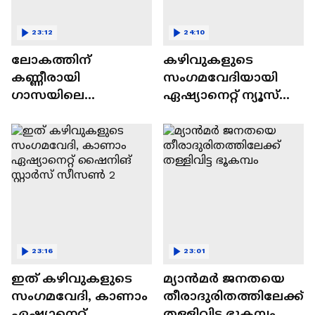
23:12
24:10
ലോകത്തിന്
കഴിവുകളുടെ
കണ്ണീരായി
സംഗമവേദിയായി
ഗാസയിലെ
ഏഷ്യാനെറ്റ് ന്യൂസ്
നിസഹായരായ
ഷൈനിങ് സ്റ്റാർസ്
കുഞ്ഞുങ്ങൾ
സീസൺ 2
23:16
23:01
ഇത് കഴിവുകളുടെ
മ്യാൻമർ ജനതയെ
സംഗമവേദി, കാണാം
തീരാദുരിതത്തിലേക്ക്
ഏഷ്യാനെറ്റ്
തള്ളിവിട്ട ഭൂകമ്പം