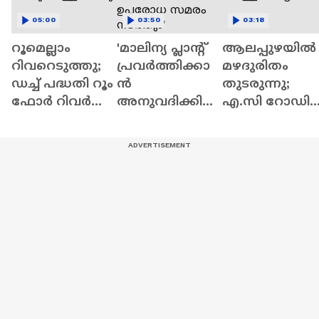
05:00
03:50
03:18
റൂമെല്ലാം
'മാലിന്യ പ്ലാന്‍റ്
ആലപ്പുഴയിൽ
റിവറെടുത്തു;
പ്രവർത്തിക്കാ
മഴദുരിതം
ഡച്ച് പദ്ധതി റൂം
ൻ
തുടരുന്നു;
ഫോർ റിവർ
അനുവദിക്കില്ല,
എ.സി റോഡി
പദ്ധതി
എംഎൽഎയു
വെള്ളക്കെട്ട്
പെരുവെള്ള
ടെ
ത്തിലുമായി
നേതൃത്വത്തിൽ
സമരസമിതി
ഉപരോധ സമരം
നടത്തും'