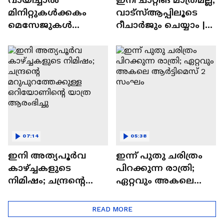
മിനിറ്റുകൾക്കകം
വാട്‌സ്‌ആപ്പിലൂടെ
മെസേജുകള്‍
റീചാർജും ചെയ്യാം |
അപ്രത്യക്ഷമാകും |
WhatsApp Payments |
WhatsApp | Tech Talk
Tech Talk
07:14
05:38
ഇനി അത്യപൂര്‍വ
ഇന്ന് പുതു ചരിത്രം
കാഴ്ച്ചകളുടെ
പിറക്കുന്ന രാത്രി;
നിമിഷം; ചന്ദ്രന്റെ
ഏറ്റവും അകലെ
മറുപുറത്തേക്കുള്ള
ആര്‍ട്ടിമെസ് 2 സംഘം
ഒറിയോണിന്റെ യാത്ര
READ MORE
ആരംഭിച്ചു