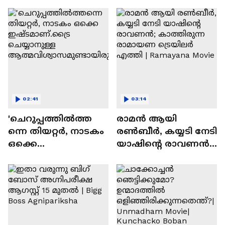
സന്തോഷം'
02:41
03:14
'ചെറുപ്പത്തിൽത്ത
രാമന്‍ ആയി
ന്നെ തിയറ്റർ, നാടകം
രൺബീർ, കയ്യടി നേടി
ഒക്കെ
യാഷിന്റെ രാവണൻ;
ഇഷ്ടമാണ്.ട്രൈ
കാത്തിരുന്ന
ചെയ്യാനുള്ള
രാമായണ ട്രെയിലർ
ആത്മവിശ്വാസമുണ്ടാ
എത്തി | Ramayana
യിരുന്നില്ല'
Movie