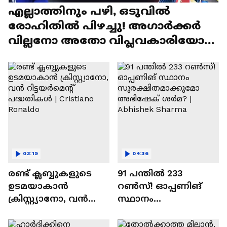
എല്ലാത്തിനും പഴി, ഒടുവില്‍
രോഹിതില്‍ പിഴച്ചു! അഗാര്‍ക്കർ
വില്ലനോ അതോ വിപ്ലവകാരിയോ? |
Ajit Agarkar
03:19
04:36
രണ്ട്‌ ക്ലബ്ബുകളുടെ
91 പന്തില്‍ 233
ഉടമയാകാന്‍
റണ്‍സ്! ഓപ്പണിങ്
ക്രിസ്റ്റ്യാനോ, വന്‍
സ്ഥാനം
റിട്ടയര്‍മെന്റ്‌
സുരക്ഷിതമാക്കുമോ
പദ്ധതികള്‍ | Cristiano
അഭിഷേക് ശർമ? |