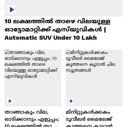
10 ലക്ഷത്തിൽ താഴെ വിലയുള്ള
ഓട്ടോമാറ്റിക്ക് എസ്‍യുവികൾ |
Automatic SUV Under 10 Lakh
താങ്ങാകും വില,
മിനിറ്റുകൾക്കകം
ഓടിക്കാനും എളുപ്പം;
ടൂവീലർ മൈലേജ്
10 ലക്ഷത്തിൽ താഴെ
കുത്തനെ കൂടാൻ