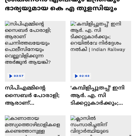
ഭാര്യയുമായ കെ എ തുളസിയും
03:57
02:03
സിപിഎമ്മിന്റെ
'കമ്പിളിപ്പുതപ്പ്' ഇനി
സൈബർ പോരാളി;
ആർ. എ. സി
ആരാണ്
ടിക്കറ്റുകാർക്കും;
ചെന്നിത്തലയേയും
റെയിൽവേ നിർദ്ദേശം
പൊലീസിനേയും
നൽകി | Indian
വെല്ലുവിളിക്കുന്ന
Railway
അര്‍ജുന്‍ ആയങ്കി?