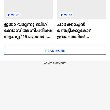
03:01
03:43
ഇതാ വരുന്നു ബിഗ്
ചാക്കോച്ചന്‍
ബോസ് അഗ്നിപരീക്ഷ
ഞെട്ടിക്കുമോ?
ആഗസ്റ്റ് 15 മുതൽ |
ഉന്മാദത്തിൽ
Bigg Boss Agnipariksha
ഒളിഞ്ഞിരിക്കുന്നതെ
ന്ത്?| Unmadham
READ MORE
Movie| Kunchacko
Boban