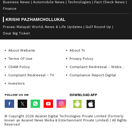
Business News
Automobile News
Technologies
Fact Check News
Finance
KRISHI PAZHAMCHOLLUKAL
Pravasi Malayali World, News & Life Updates
Gulf Round Up
Dear Big Ticket
About Website
About Tv
Terms Of Use
Privacy Policy
CSAM Policy
Complaint Redressal - Website
Complaint Redressal - TV
Compliance Report Digital
Investors
FOLLOW US ON
DOWNLOAD APP
© Copyright 2026 Asianxt Digital Technologies Private Limited (Formerly
known as Asianet News Media & Entertainment Private Limited) | All Rights
Reserved