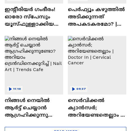
ഇന്റീരിയർ ഗംഭീരം!
പെർഫ്യൂം കഴുത്തിൽ
ഓരോ സ്‌പേസും
അടിക്കുന്നത്
യൂസ്ഫുള്ളാക്കിയ
അപകടകരമോ? |
വീട് | Nalla Veedu
Perfume
11:10
09:37
നിങ്ങൾ നെയിൽ
സെർവിക്കൽ
ആർട്ട് ചെയ്യാൻ
ക്യാൻസർ;
ആഗ്രഹിക്കുന്നുണ്ടോ
അറിയേണ്ടതെല്ലാം |
? അറിയാം
Doctor In | Cervical
ട്രെൻഡിനെക്കുറിച്ച് |
Cancer