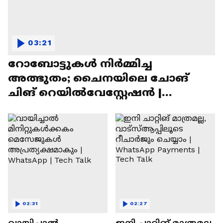
03:21
റോബോട്ടുകൾ നിർമ്മിച്ച
അത്ഭുതം; ചൈനയിലെ ചോങ്
ചിങ് റെയിൽവേസ്റ്റേഷൻ |
Chongqing Railway Station
02:31
02:27
വായിച്ചാൽ
ഇനി ചാറ്റിങ് മാത്രമല്ല,