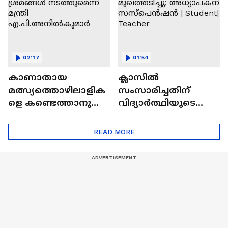
02:17
01:54
കാണാതായ
ക്ലാസിൽ
മത്സ്യത്തൊഴിലാളിക
സംസാരിച്ചതിന്
ളെ കണ്ടെത്താനുള്ള
വിദ്യാര്‍ത്ഥിയുടെ
ശ്രമങ്ങൾ
മുഖത്തടിച്ചു;
നടത്തുമെന്ന് മന്ത്രി
അധ്യാപകന്
READ MORE
എ.പി.അനിൽകുമാർ
സസ്പെൻഷൻ |
Student| Teacher