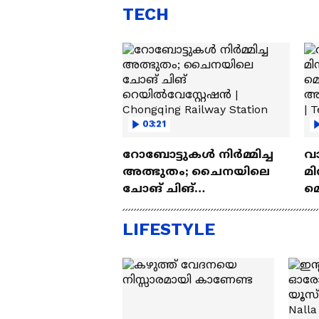
TECH
03:21
റോബോട്ടുകൾ നിർമ്മിച്ച
വ
അത്ഭുതം; ചൈനയിലെ
മി
ചോങ് ചിങ്
മ
റെയിൽവേസ്റ്റേഷൻ |
അപ
Chongqing Railway Station
Wh
LIFESTYLE