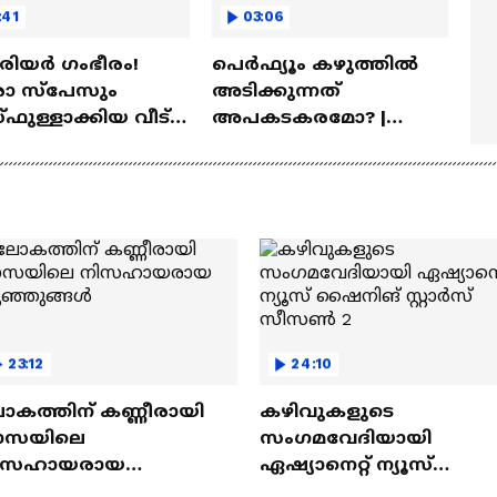
:41
03:06
ീരിയർ ഗംഭീരം!
പെർഫ്യൂം കഴുത്തിൽ
 സ്‌പേസും
അടിക്കുന്നത്
ഫുള്ളാക്കിയ വീട് |
അപകടകരമോ? |
a Veedu
Perfume
23:12
24:10
ോകത്തിന് കണ്ണീരായി
കഴിവുകളുടെ
ാസയിലെ
സംഗമവേദിയായി
ിസഹായരായ
ഏഷ്യാനെറ്റ് ന്യൂസ്
ുഞ്ഞുങ്ങൾ
ഷൈനിങ് സ്റ്റാർസ്