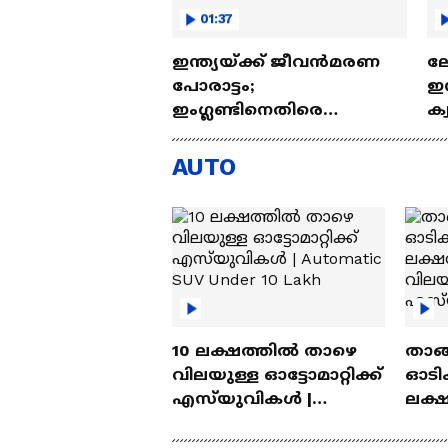
01:37
ഇന്ത്യയ്ക്ക് ജീവൻമരണ
ലോ
പോരാട്ടം;
ഇന
ഇംഗ്ലണ്ടിനെതിരെ
ക്
നിർണായക ട്വന്റി20 ഇന്ന്
മ
AUTO
10 ലക്ഷത്തിൽ താഴെ
താങ്
വിലയുള്ള ഓട്ടോമാറ്റിക്ക്
ഓടിക
എസ്‍യുവികൾ |
ലക്
Automatic SUV Under 10
വിലയ
Lakh
എസ്