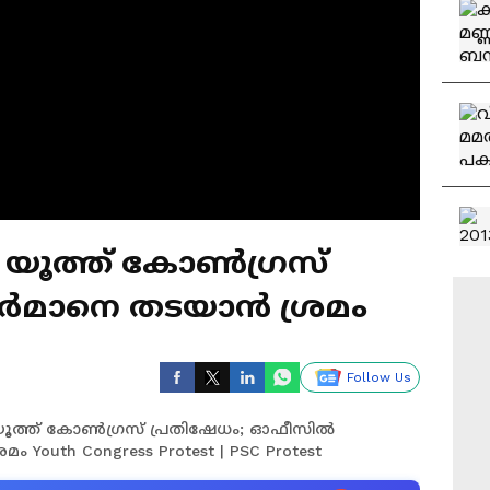
 യൂത്ത് കോൺഗ്രസ്
യർമാനെ തടയാൻ ശ്രമം
Follow Us
യൂത്ത് കോൺഗ്രസ് പ്രതിഷേധം; ഓഫീസിൽ
Youth Congress Protest | PSC Protest