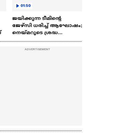
01:50
ജയിക്കുന്ന ടീമിന്റെ
ജേഴ്സി ധരിച്ച് ആഘോഷം;
്
നെയ്മറുടെ ശ്രദ്ധ
പിടിച്ചുപറ്റിയ കവീസ് കഫേ