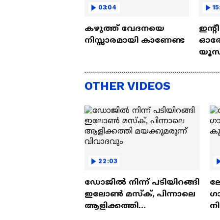
03:04
15
കഴുത്ത് വേദനയെ
ഇന്റ
നിസ്സാരമായി കാണേണ്ട
ഓരോ
യൂസ്
Nall
OTHER VIDEOS
22:03
ഡോജിൽ നിന്ന് പടിയിറങ്ങി
ല
ഇലോൺ മസ്ക്, പിന്നാലെ
ഗ
ആളിക്കത്തി
ന
മയക്കുമരുന്ന് വിവാദവും
ക