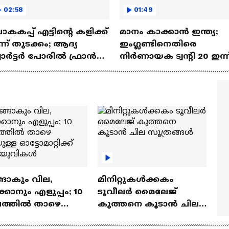
02:58
01:49
കകപ്പ് എട്ടിന്റെ കളിക്ക്
മാനം കാക്കാൻ ഇന്ത്യ;
്ന് തുടക്കം; ആദ്യ
ഇംഗ്ലണ്ടിനെതിരെ
വാര്‍ട്ടര്‍ പോരിൽ ഫ്രാൻസ്
നിർണായക ട്വന്റി 20 ഇന്ന
ൊറോക്കോയെ നേരിടും
ങാകും വില,
മിനിറ്റുകൾക്കകം
്കാനും എളുപ്പം; 10
ടൂവീലർ മൈലേജ്
ഷത്തിൽ താഴെ
കുത്തനെ കൂടാൻ ചില
ുള്ള ഓട്ടോമാറ്റിക്ക്
സൂത്രങ്ങൾ
‍യുവികൾ