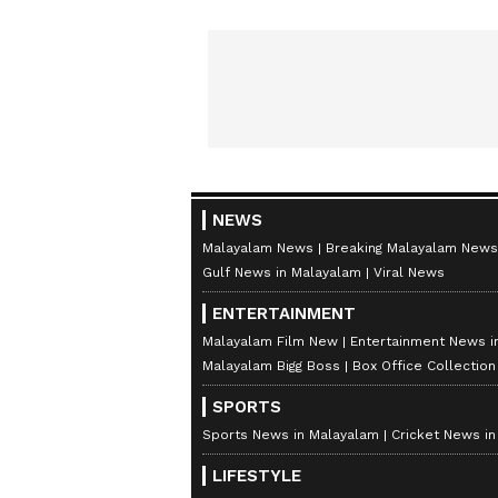
NEWS
Malayalam News
Breaking Malayalam News
Gulf News in Malayalam
Viral News
ENTERTAINMENT
Malayalam Film New
Entertainment News i
Malayalam Bigg Boss
Box Office Collectio
SPORTS
Sports News in Malayalam
Cricket News i
LIFESTYLE