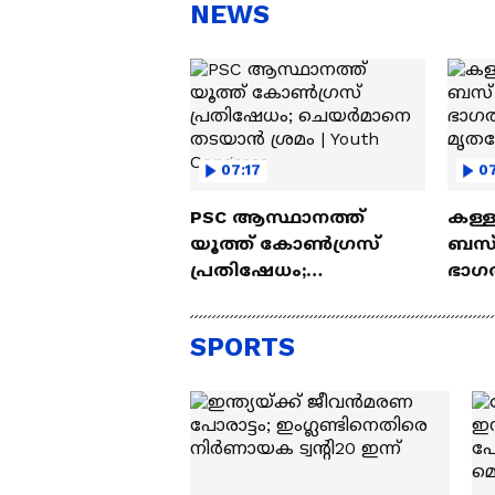
സ്റ്റീഫൻ ദേവസി| Stephen
'അ
NEWS
Devassy
Ba
07:17
0
PSC ആസ്ഥാനത്ത്
കള്ളാ
യൂത്ത് കോൺഗ്രസ്
ബസ് 
പ്രതിഷേധം;
ഭാഗത്
ചെയർമാനെ തടയാൻ
രണ്
ശ്രമം | Youth Congress
മൃത
SPORTS
കണ്ട