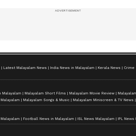
സീസൺ 2
Latest Malayalam News
India News in Malayalam
Kerala News
Crime
n Malayalam
Malayalam Short Films
Malayalam Movie Review
Malayalam
n Malayalam
Malayalam Songs & Music
Malayalam Miniscreen & TV News
n Malayalam
Football News in Malayalam
ISL News Malayalam
IPL News