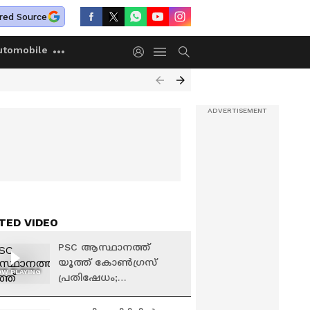
red Source
utomobile
TED VIDEO
PSC ആസ്ഥാനത്ത്
യൂത്ത് കോൺഗ്രസ്
W PLAYING
പ്രതിഷേധം;
ചെയർമാനെ തടയാൻ
ശ്രമം | Youth Congress