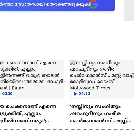
ന വാർത്താ സ്രോതസായി തെരഞ്ഞെടുക്കുക
03:30
04:23
ഈ ചെക്കനാണ് എന്നെ
'നസ്ലിനും സംഗീതും
ടുക്കിത്, എല്ലാം
ഷറഫുദീനും ഗംഭീര
്ളീൽന്നങ്ങ് വരും';
പെർഫോമൻസ്... മസ്റ്റ്
ാലൻ സിനിമയിലെ
വാച്ച് മോളിവുഡ് ടൈംസ്'