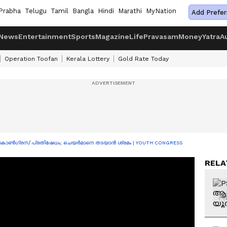
Prabha
Telugu
Tamil
Bangla
Hindi
Marathi
MyNation
Add Prefer
News
Entertainment
Sports
Magazine
Life
Pravasam
Money
Yatra
A
Operation Toofan
Kerala Lottery
Gold Rate Today
് കോൺഗ്രസ് പ്രതിഷേധം; ചെയർമാനെ തടയാൻ ശ്രമം | YOUTH CONGRESS
RELA
NO