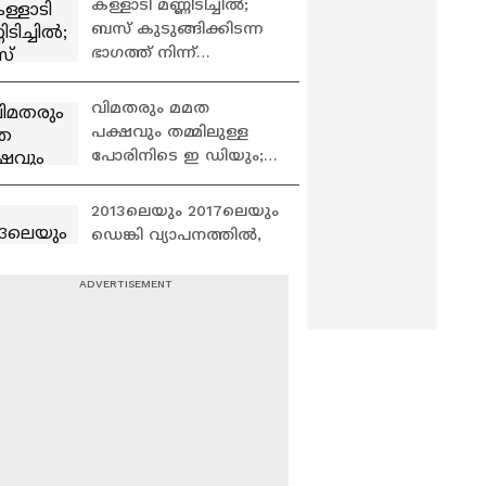
കള്ളാടി മണ്ണിടിച്ചിൽ;
ബസ് കുടുങ്ങിക്കിടന്ന
ഭാഗത്ത് നിന്ന്
രണ്ടാമത്തെ
മൃതദേഹവും
വിമതരും മമത
കണ്ടെത്തി
പക്ഷവും തമ്മിലുള്ള
പോരിനിടെ ഇ ഡിയും;
TMCയുടെ ബാങ്ക്
ഇടപാടിൽ
2013ലെയും 2017ലെയും
ദുരൂഹതയെന്ന് ഇ ഡി
ഡെങ്കി വ്യാപനത്തിൽ,
SAT ആശുപത്രിയിൽ
മരിച്ച 29 കുട്ടികളുടെ
മരണകാരണത്തിൽ...
പുഴ നീന്തി കടന്ന്
കാട്ടാനയെത്തി;
പെരുമ്പത്തൂരിൽ
വീടിൻ്റെ ഗേറ്റും മതിലും
തകർത്തു | Malappuram
മുന്നറിയിപ്പില്ലാതെ
കോഴ്‌സുകൾ
വെട്ടിക്കുറച്ചു;