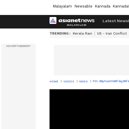
Malayalam
Newsable
Kannada
Kannada
Latest News
TRENDING :
Kerala Rain
US - Iran Conflict
PSC ആസ്ഥാനത്ത് യൂത്ത
HOME
VIDEOS
NEWS