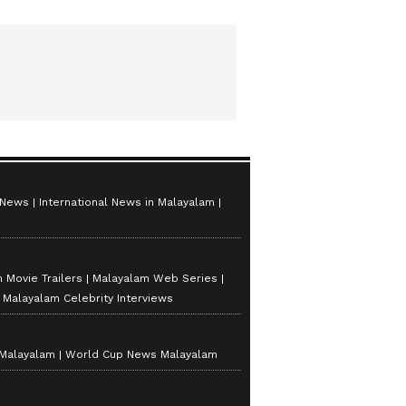
 News
International News in Malayalam
 Movie Trailers
Malayalam Web Series
Malayalam Celebrity Interviews
 Malayalam
World Cup News Malayalam