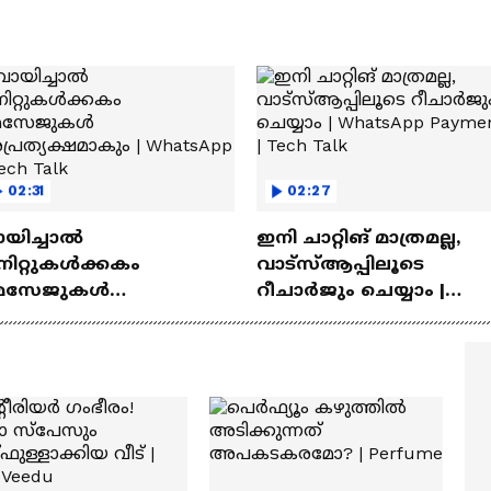
02:31
02:27
ായിച്ചാൽ
ഇനി ചാറ്റിങ് മാത്രമല്ല,
നിറ്റുകൾക്കകം
വാട്‌സ്‌ആപ്പിലൂടെ
െസേജുകള്‍
റീചാർജും ചെയ്യാം |
്രത്യക്ഷമാകും |
WhatsApp Payments | Te
atsApp | Tech Talk
Talk