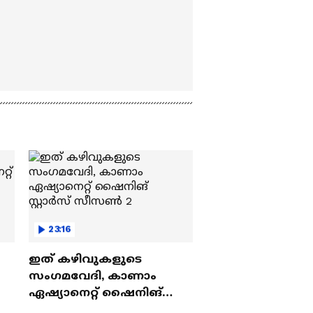
23:16
ഇത് കഴിവുകളുടെ
സംഗമവേദി, കാണാം
ഏഷ്യാനെറ്റ് ഷൈനിങ്
സ്റ്റാർസ് സീസൺ 2