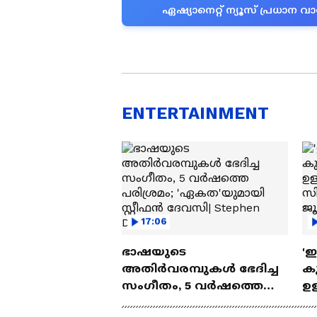
ഏഷ്യാനെറ്റ് ന്യൂസ് പ്രധാ
ENTERTAINMENT
17:06
ഭാഷയുടെ
'
അതിർവരമ്പുകൾ ഭേദിച്ച
കു
സംഗീതം, 5 വർഷത്തെ
ഉള
പരിശ്രമം; 'ഏകത'യുമായി
ബ