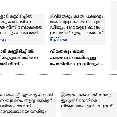
മ്മമ്മ' ഡോളി ജൂൺ |
Mollywood Times
lan
7:42
02:50
ടി മണ്ണിടിച്ചിൽ;
വിമതരും മമത
കുടുങ്ങിക്കിടന്ന
പക്ഷവും തമ്മിലുള്ള
ത് നിന്ന്
പോരിനിടെ ഇ ഡിയും;
ടാമത്തെ
TMCയുടെ ബാങ്ക്
ദേഹവും
ഇടപാടിൽ
െത്തി
ദുരൂഹതയെന്ന് ഇ ഡി