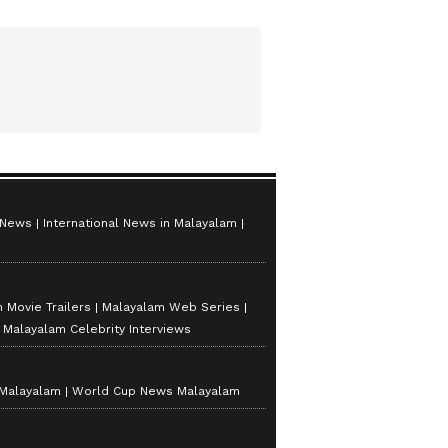
 News
International News in Malayalam
 Movie Trailers
Malayalam Web Series
Malayalam Celebrity Interviews
 Malayalam
World Cup News Malayalam