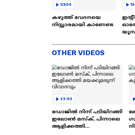
03:04
15
കഴുത്ത് വേദനയെ
ഇന്റ
നിസ്സാരമായി കാണേണ്ട
ഓരോ
യൂസ്
Nall
OTHER VIDEOS
22:03
ഡോജിൽ നിന്ന് പടിയിറങ്ങി
ല
ഇലോൺ മസ്ക്, പിന്നാലെ
ഗ
ആളിക്കത്തി
ന
മയക്കുമരുന്ന് വിവാദവും
ക