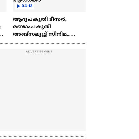
04:13
ആദ്യപകുതി ടീസർ,
;
രണ്ടാംപകുതി
ർ
അബ്സല്യൂട്ട് സിനിമ...
ആർപ്പുവിളിയോടെ
കൾ
തിരുവനന്തപുരത്തെ
ആരാധകർ