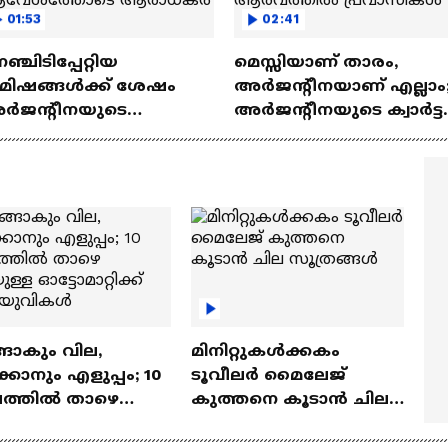
01:53
02:41
ഞ്ചിടിപ്പേറ്റിയ
മെസ്സിയാണ് താരം,
ിമിഷങ്ങൾക്ക് ശേഷം
അർജന്റീനയാണ് എല്ലാം
ർജന്റീനയുടെ
അർജന്റീനയുടെ ക്വാർട്ട
യർത്തെഴുന്നേൽപ്പിൽ
പ്രവേശനത്തിന്റെ
വേശത്തോടെ
ആരവത്തിൽ പ്രവാസി
രാധകർ
ങാകും വില,
മിനിറ്റുകൾക്കകം
്കാനും എളുപ്പം; 10
ടൂവീലർ മൈലേജ്
ഷത്തിൽ താഴെ
കുത്തനെ കൂടാൻ ചില
ുള്ള ഓട്ടോമാറ്റിക്ക്
സൂത്രങ്ങൾ
‍യുവികൾ