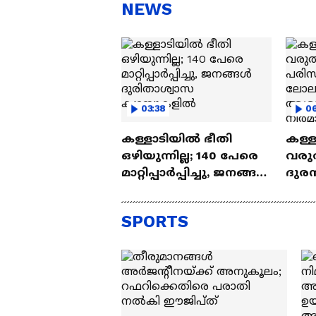
സ്റ്റീഫൻ ദേവസി| Stephen
'അ
NEWS
Devassy
Ba
03:38
0
കള്ളാടിയിൽ ഭീതി
കള്ളാ
ഒഴിയുന്നില്ല; 140 പേരെ
വരുത
മാറ്റിപ്പാർപ്പിച്ചു, ജനങ്ങൾ
ദുരന
ദുരിതാശ്വാസ
ലോല
ക്യാമ്പുകളിൽ
അശാ
SPORTS
തുരങ