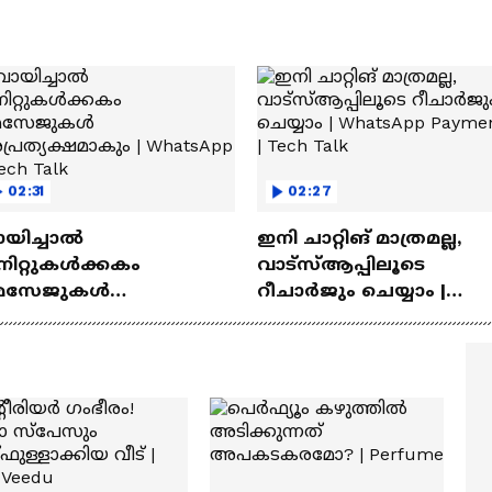
02:31
02:27
ായിച്ചാൽ
ഇനി ചാറ്റിങ് മാത്രമല്ല,
നിറ്റുകൾക്കകം
വാട്‌സ്‌ആപ്പിലൂടെ
െസേജുകള്‍
റീചാർജും ചെയ്യാം |
്രത്യക്ഷമാകും |
WhatsApp Payments | Te
atsApp | Tech Talk
Talk