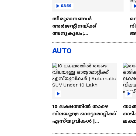
03:59
തീരുമാനങ്ങൾ
നെ
അർജന്റീനയ്ക്ക്
ന
അനുകൂലം;
അ
റഫറിക്കെതിരെ പരാതി
ഉ
നൽകി ഈജിപ്ത്
ആ
AUTO
ആ
10 ലക്ഷത്തിൽ താഴെ
താങ്
വിലയുള്ള ഓട്ടോമാറ്റിക്ക്
ഓടിക
എസ്‍യുവികൾ |
ലക്
Automatic SUV Under 10
വിലയ
Lakh
എസ്