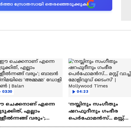
ന വാർത്താ സ്രോതസായി തെരഞ്ഞെടുക്കുക
NO
03:30
04:23
ഈ ചെക്കനാണ് എന്നെ
'നസ്ലിനും സംഗീതും
ടുക്കിത്, എല്ലാം
ഷറഫുദീനും ഗംഭീര
്ളീൽന്നങ്ങ് വരും';
പെർഫോമൻസ്... മസ്റ്റ്
ാലൻ സിനിമയിലെ
വാച്ച് മോളിവുഡ് ടൈംസ്'