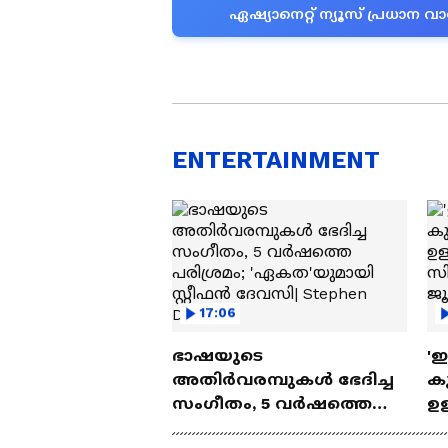
ഏഷ്യാനെറ്റ് ന്യൂസ് പ്രധാ
ENTERTAINMENT
17:06
ഭാഷയുടെ
'
അതിർവരമ്പുകൾ ഭേദിച്ച
കു
സംഗീതം, 5 വർഷത്തെ
ഉള
പരിശ്രമം; 'ഏകത'യുമായി
ബ