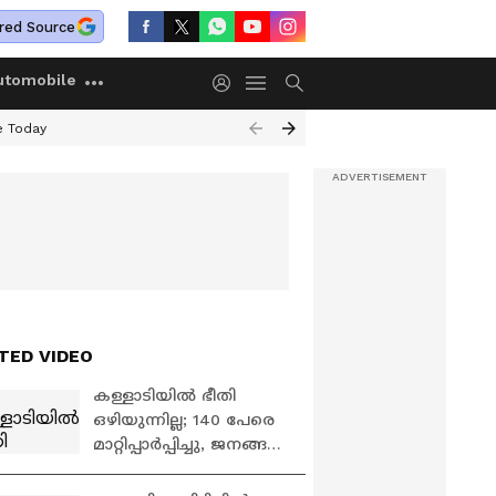
red Source
utomobile
e Today
TED VIDEO
കള്ളാടിയിൽ ഭീതി
ഒഴിയുന്നില്ല; 140 പേരെ
മാറ്റിപ്പാർപ്പിച്ചു, ജനങ്ങൾ
ദുരിതാശ്വാസ
ക്യാമ്പുകളിൽ