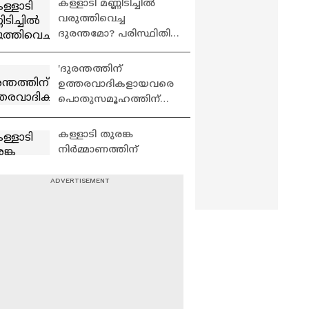
കള്ളാടി മണ്ണിടിച്ചില്‍
വരുത്തിവെച്ച
ദുരന്തമോ? പരിസ്ഥിതി
ലോലമേഖലയില്‍
അശാസ്ത്രിയ
'ദുരന്തത്തിന്
തുരങ്കപാത നിര്‍മാണം
ഉത്തരവാദികളായവരെ
പൊതുസമൂഹത്തിന്
മുന്നിൽ കൊണ്ട്
വരേണ്ടതുണ്ട്'
കള്ളാടി തുരങ്ക
നിര്‍മ്മാണത്തിന്
ആവശ്യമായ പഠനം
നടത്തിയിരുന്നോ?;
ദുരന്തത്തിൽ ഒന്നാം
വയനാട് കള്ളാടി
പ്രതി സര്‍ക്കാര്‍
മണ്ണിടിച്ചിൽ ദുരന്തം;
ഇന്ന് നാല്
സോണുകളാക്കി തിരിച്ച്
രക്ഷാപ്രവർത്തനം
പഴയ മൂന്നാർ ദേശീയ
തുടരും
പാതയ്ക്ക് സമീപമുളള
വിളളൽ