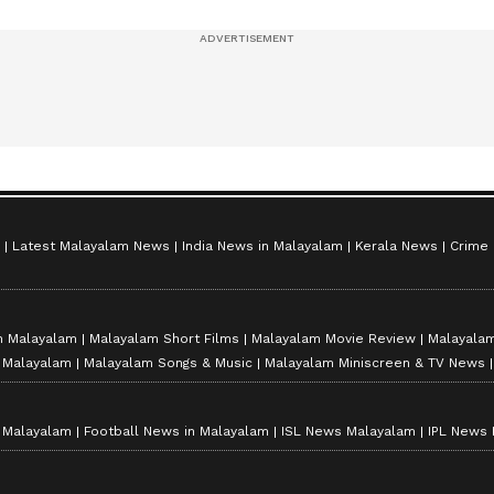
സീസൺ 2
Latest Malayalam News
India News in Malayalam
Kerala News
Crime
n Malayalam
Malayalam Short Films
Malayalam Movie Review
Malayalam
n Malayalam
Malayalam Songs & Music
Malayalam Miniscreen & TV News
n Malayalam
Football News in Malayalam
ISL News Malayalam
IPL News