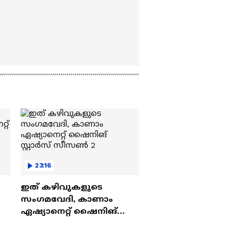
23:16
ഇത് കഴിവുകളുടെ
സംഗമവേദി, കാണാം
ഏഷ്യാനെറ്റ് ഷൈനിങ്
സ്റ്റാർസ് സീസൺ 2