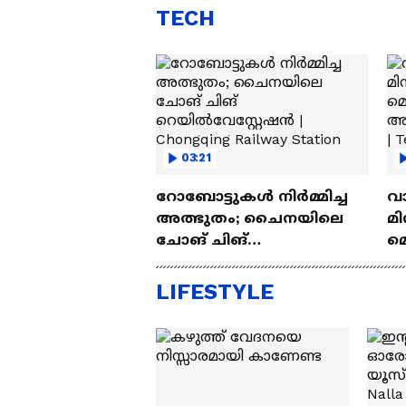
TECH
03:21
റോബോട്ടുകൾ നിർമ്മിച്ച
വ
അത്ഭുതം; ചൈനയിലെ
മി
ചോങ് ചിങ്
മ
റെയിൽവേസ്റ്റേഷൻ |
അപ
Chongqing Railway Station
Wh
LIFESTYLE