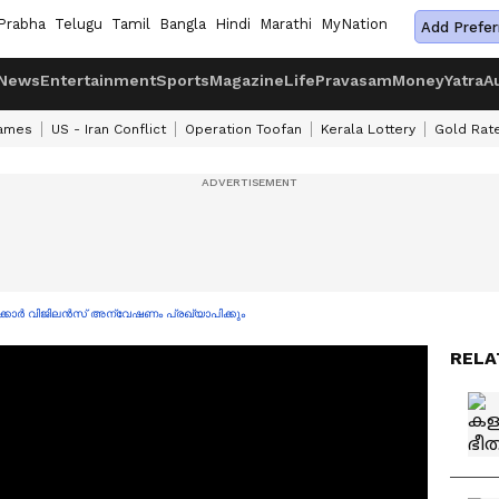
Prabha
Telugu
Tamil
Bangla
Hindi
Marathi
MyNation
Add Prefer
News
Entertainment
Sports
Magazine
Life
Pravasam
Money
Yatra
A
ames
US - Iran Conflict
Operation Toofan
Kerala Lottery
Gold Rat
ർക്കാർ വിജിലൻസ് അന്വേഷണം പ്രഖ്യാപിക്കും
RELA