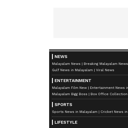
NEWS
Malayalam News
Breaking Malayalam News
Gulf News in Malayalam
Viral News
ENTERTAINMENT
Malayalam Film New
Entertainment News i
Malayalam Bigg Boss
Box Office Collectio
SPORTS
Sports News in Malayalam
Cricket News i
LIFESTYLE