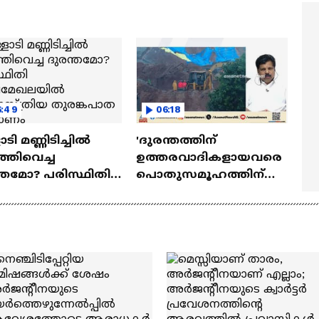
മ്മമ്മ' ഡോളി ജൂൺ |
Mollywood Times
lan
6:49
06:18
ടി മണ്ണിടിച്ചില്‍
'ദുരന്തത്തിന്
്തിവെച്ച
ഉത്തരവാദികളായവരെ
്തമോ? പരിസ്ഥിതി
പൊതുസമൂഹത്തിന്
മേഖലയില്‍
മുന്നിൽ കൊണ്ട്
സ്ത്രിയ
വരേണ്ടതുണ്ട്'
്കപാത നിര്‍മാണം