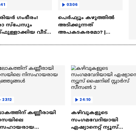
:41
03:06
ീരിയർ ഗംഭീരം!
പെർഫ്യൂം കഴുത്തിൽ
 സ്‌പേസും
അടിക്കുന്നത്
ഫുള്ളാക്കിയ വീട് |
അപകടകരമോ? |
a Veedu
Perfume
23:12
24:10
ോകത്തിന് കണ്ണീരായി
കഴിവുകളുടെ
ാസയിലെ
സംഗമവേദിയായി
ിസഹായരായ
ഏഷ്യാനെറ്റ് ന്യൂസ്
ുഞ്ഞുങ്ങൾ
ഷൈനിങ് സ്റ്റാർസ്