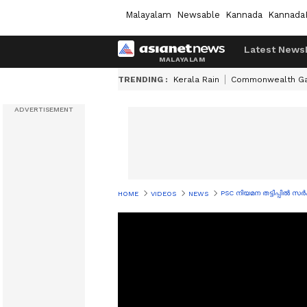
Malayalam
Newsable
Kannada
Kannada
Latest News
TRENDING :
Kerala Rain
Commonwealth G
PSC നിയമന തട്ടിപ്പിൽ സ
HOME
VIDEOS
NEWS