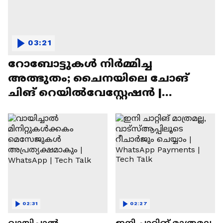
03:21
റോബോട്ടുകൾ നിർമ്മിച്ച
അത്ഭുതം; ചൈനയിലെ ചോങ്
ചിങ് റെയിൽവേസ്റ്റേഷൻ |
Chongqing Railway Station
02:31
02:27
വായിച്ചാൽ
ഇനി ചാറ്റിങ് മാത്രമല്ല,