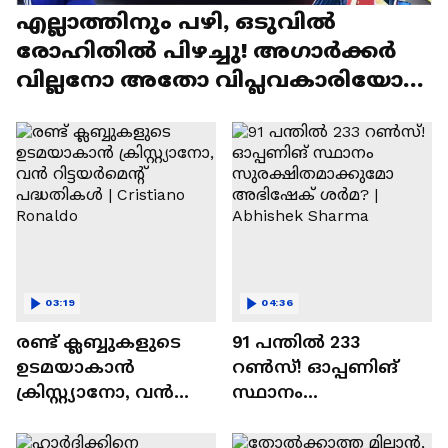
എല്ലാത്തിനും പഴി, ഒടുവില്‍
രോഹിതില്‍ പിഴച്ചു! അഗാര്‍ക്കർ
വില്ലനോ അതോ വിപ്ലവകാരിയോ? |
Ajit Agarkar
03:19
04:36
രണ്ട്‌ ക്ലബ്ബുകളുടെ
91 പന്തില്‍ 233
ഉടമയാകാന്‍
റണ്‍സ്! ഓപ്പണിങ്
ക്രിസ്റ്റ്യാനോ, വന്‍
സ്ഥാനം
റിട്ടയര്‍മെന്റ്‌
സുരക്ഷിതമാക്കുമോ
പദ്ധതികള്‍ | Cristiano
അഭിഷേക് ശർമ? |