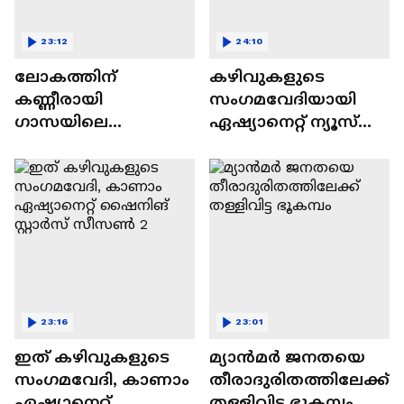
23:12
24:10
ലോകത്തിന്
കഴിവുകളുടെ
കണ്ണീരായി
സംഗമവേദിയായി
ഗാസയിലെ
ഏഷ്യാനെറ്റ് ന്യൂസ്
നിസഹായരായ
ഷൈനിങ് സ്റ്റാർസ്
കുഞ്ഞുങ്ങൾ
സീസൺ 2
23:16
23:01
ഇത് കഴിവുകളുടെ
മ്യാൻമർ ജനതയെ
സംഗമവേദി, കാണാം
തീരാദുരിതത്തിലേക്ക്
ഏഷ്യാനെറ്റ്
തള്ളിവിട്ട ഭൂകമ്പം