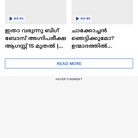
03:01
03:43
ഇതാ വരുന്നു ബിഗ്
ചാക്കോച്ചന്‍
ബോസ് അഗ്നിപരീക്ഷ
ഞെട്ടിക്കുമോ?
ആഗസ്റ്റ് 15 മുതൽ |
ഉന്മാദത്തിൽ
Bigg Boss Agnipariksha
ഒളിഞ്ഞിരിക്കുന്നതെ
ന്ത്?| Unmadham
READ MORE
Movie| Kunchacko
Boban