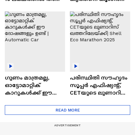
വിലയുള്ള
ചില സൂത്രങ്ങൾ
ഓട്ടോമാറ്റിക്ക്
എസ്‍യുവികൾ
ഗുണം മാത്രമല്ല,
പരിസ്ഥിതി സൗഹൃദം
ഓട്ടോമാറ്റിക്
സൂപ്പർ എഫിഷ്യന്റ്,
കാറുകൾക്ക് ഈ
CETയുടെ ലുണാറിസ്
ദോഷങ്ങളും ഉണ്ട് |
ഖത്തറിലേയ്ക്ക്| Shell
Automatic Car
Eco Marathon 2025
READ MORE