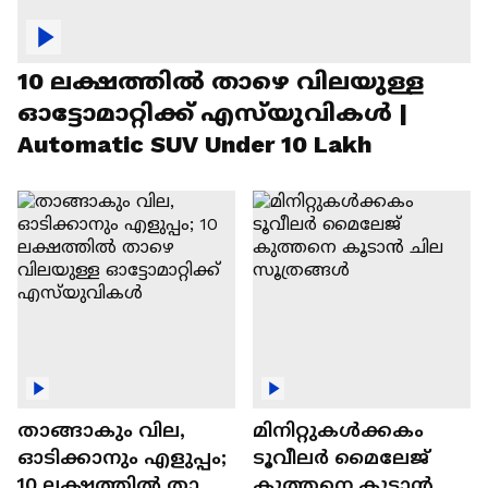
10 ലക്ഷത്തിൽ താഴെ വിലയുള്ള
ഓട്ടോമാറ്റിക്ക് എസ്‍യുവികൾ |
Automatic SUV Under 10 Lakh
താങ്ങാകും വില,
മിനിറ്റുകൾക്കകം
ഓടിക്കാനും എളുപ്പം;
ടൂവീലർ മൈലേജ്
10 ലക്ഷത്തിൽ താഴെ
കുത്തനെ കൂടാൻ