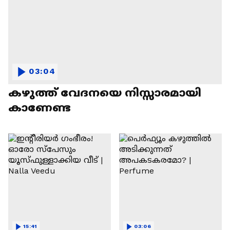
03:04
കഴുത്ത് വേദനയെ നിസ്സാരമായി
കാണേണ്ട
15:41
03:06