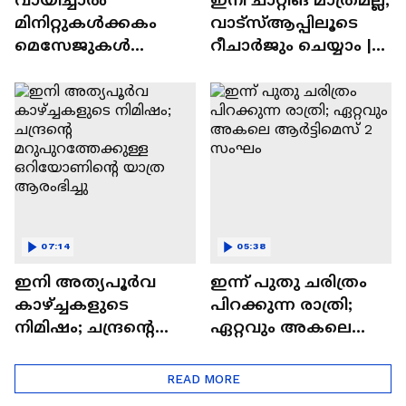
മിനിറ്റുകൾക്കകം
വാട്‌സ്‌ആപ്പിലൂടെ
മെസേജുകള്‍
റീചാർജും ചെയ്യാം |
അപ്രത്യക്ഷമാകും |
WhatsApp Payments |
WhatsApp | Tech Talk
Tech Talk
07:14
05:38
ഇനി അത്യപൂര്‍വ
ഇന്ന് പുതു ചരിത്രം
കാഴ്ച്ചകളുടെ
പിറക്കുന്ന രാത്രി;
നിമിഷം; ചന്ദ്രന്റെ
ഏറ്റവും അകലെ
മറുപുറത്തേക്കുള്ള
ആര്‍ട്ടിമെസ് 2 സംഘം
ഒറിയോണിന്റെ യാത്ര
READ MORE
ആരംഭിച്ചു