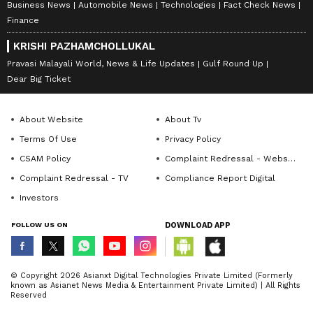
Business News
Automobile News
Technologies
Fact Check News
Finance
KRISHI PAZHAMCHOLLUKAL
Pravasi Malayali World, News & Life Updates
Gulf Round Up
Dear Big Ticket
About Website
About Tv
Terms Of Use
Privacy Policy
CSAM Policy
Complaint Redressal - Website
Complaint Redressal - TV
Compliance Report Digital
Investors
FOLLOW US ON
DOWNLOAD APP
© Copyright 2026 Asianxt Digital Technologies Private Limited (Formerly
known as Asianet News Media & Entertainment Private Limited) | All Rights
Reserved