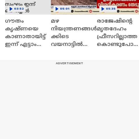
03:52
05:01
05:35
ഗൗതം
മഴ
രാജേഷിന്റെ
കൃഷ്ണയെ
നിയന്ത്രണങ്ങൾ
മൃതദേഹം
കാണാതായിട്ട്
ക്കിടെ
ഫ്രീസറില്ലാത്ത
ഇന്ന് എട്ടാം
വയനാട്ടിൽ
കൊണ്ടുപോ
ദിവസം; വിദഗ്ധ
സ്വകാര്യ
സംഭവം;
സംഘം ഇന്ന്
കമ്പനിയുടെ
കണ്ണൂര്‍
തെരച്ചിൽ
പാറ
എഡിഎം
നടത്തും
പൊട്ടിക്കൽ;
അന്വേഷണം
ആശങ്കയിൽ
ഇന്ന് തുടങ്ങും
നാട്ടുകാര്‍