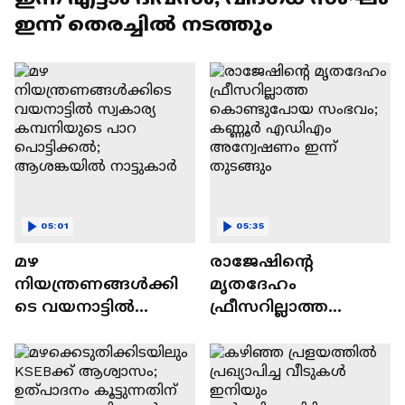
ഇന്ന് തെരച്ചിൽ നടത്തും
05:01
05:35
മഴ
രാജേഷിന്റെ
നിയന്ത്രണങ്ങൾക്കി
മൃതദേഹം
ടെ വയനാട്ടിൽ
ഫ്രീസറില്ലാത്ത
സ്വകാര്യ കമ്പനിയുടെ
കൊണ്ടുപോയ
പാറ പൊട്ടിക്കൽ;
സംഭവം; കണ്ണൂര്‍
ആശങ്കയിൽ
എഡിഎം
നാട്ടുകാര്‍
അന്വേഷണം ഇന്ന്