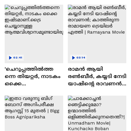
സന്തോഷം'
02:41
03:14
'ചെറുപ്പത്തിൽത്ത
രാമന്‍ ആയി
ന്നെ തിയറ്റർ, നാടകം
രൺബീർ, കയ്യടി നേടി
ഒക്കെ
യാഷിന്റെ രാവണൻ;
ഇഷ്ടമാണ്.ട്രൈ
കാത്തിരുന്ന
ചെയ്യാനുള്ള
രാമായണ ട്രെയിലർ
ആത്മവിശ്വാസമുണ്ടാ
എത്തി | Ramayana
യിരുന്നില്ല'
Movie