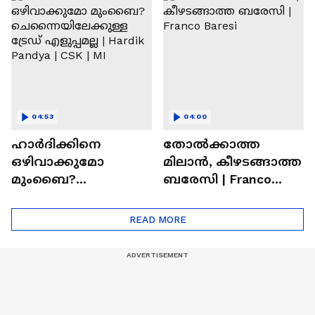
Ronaldo
Abhishek Sharma
04:53
04:00
ഹാർദിക്കിനെ
തോല്‍ക്കാത്ത
ഒഴിവാക്കുമോ
മിലാന്‍, കീഴടങ്ങാത്ത
മുംബൈ?
ബരേസി | Franco
ചെന്നൈയിലേക്കുള്ള
Baresi
ട്രേഡ് എളുപ്പമല്ല |
READ MORE
Hardik Pandya | CSK |
MI