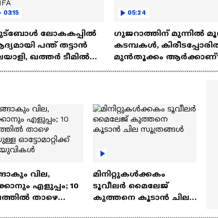
03:15
05:24
ുട്ബോ‍ൾ ലോകകപ്പിൽ
ഗുജറാത്തിന് മുന്നില്‍ മൂന
്യമായി പന്ത് തട്ടാൻ
കടമ്പകള്‍, കിരീടപ്പോരില
ലയാളി, ഖത്തർ ടീമിൽ
മുൻതൂക്കം ആര്‍ക്കാണ്
ംപിടിച്ച് തഹ്സിന്‍
ഹമ്മദ് | FIFA
ങാകും വില,
മിനിറ്റുകൾക്കകം
്കാനും എളുപ്പം; 10
ടൂവീലർ മൈലേജ്
ഷത്തിൽ താഴെ
കുത്തനെ കൂടാൻ ചില
ുള്ള ഓട്ടോമാറ്റിക്ക്
സൂത്രങ്ങൾ