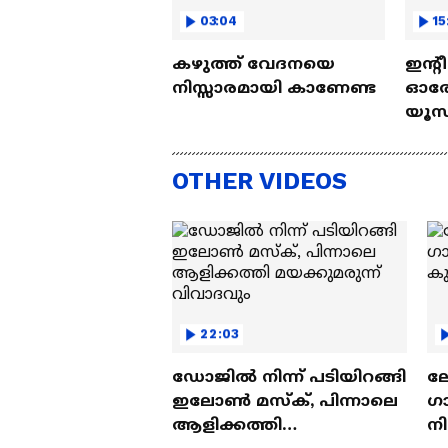
03:04
15
കഴുത്ത് വേദനയെ
ഇന്റ
നിസ്സാരമായി കാണേണ്ട
ഓരോ
യൂസ്
Nall
OTHER VIDEOS
22:03
ഡോജിൽ നിന്ന് പടിയിറങ്ങി
ല
ഇലോൺ മസ്ക്, പിന്നാലെ
ഗ
ആളിക്കത്തി
ന