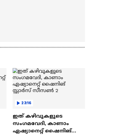
23:16
ഇത് കഴിവുകളുടെ
സംഗമവേദി, കാണാം
ഏഷ്യാനെറ്റ് ഷൈനിങ്