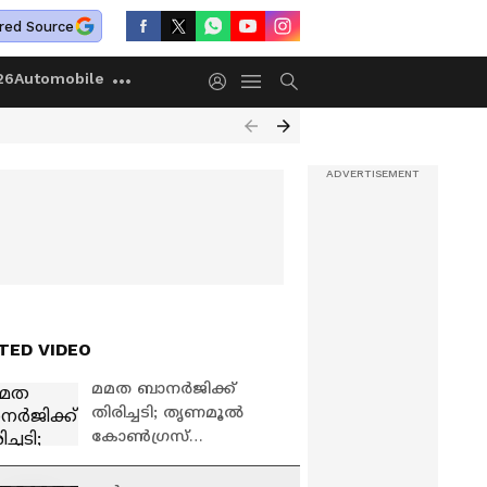
red Source
26
Automobile
TED VIDEO
മമത ബാനർജിക്ക്
തിരിച്ചടി; തൃണമൂൽ
കോൺഗ്രസ്
പിളർപ്പിലേക്കോ? | TMC
| Mamata Banerjee