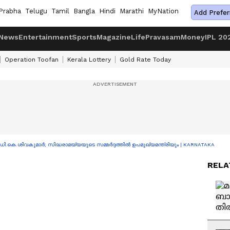
Prabha
Telugu
Tamil
Bangla
Hindi
Marathi
MyNation
Add Prefer
News
Entertainment
Sports
Magazine
Life
Pravasam
Money
IPL 20
Operation Toofan
Kerala Lottery
Gold Rate Today
കെ.ശിവകുമാർ; സിദ്ധരാമയ്യയുടെ സമ്മർദ്ദത്തിൽ ഉപമുഖ്യമന്ത്രിയും | KARNATAKA
RELA