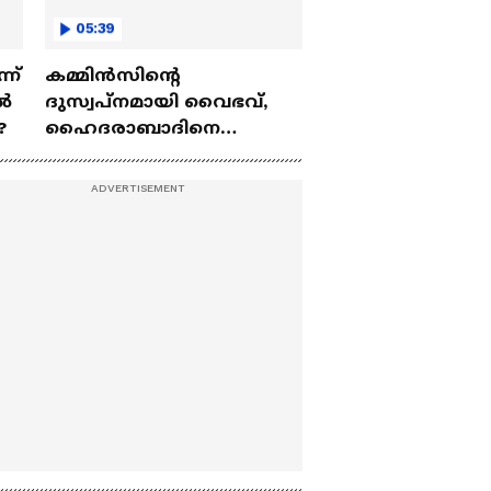
05:39
്ന്
കമ്മിൻസിന്റെ
്‍
ദുസ്വപ്നമായി വൈഭവ്,
?
ഹൈദരാബാദിനെ
ഒറ്റയ്ക്ക് തൂക്കിയ
അത്ഭുതപ്പിറവി