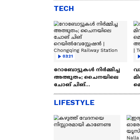
Lakh
എസ്
TECH
03:21
റോബോട്ടുകൾ നിർമ്മിച്ച
വ
അത്ഭുതം; ചൈനയിലെ
മി
ചോങ് ചിങ്
മ
റെയിൽവേസ്റ്റേഷൻ |
അപ
Chongqing Railway Station
Wh
LIFESTYLE