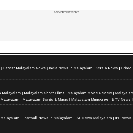
ുഞ്ഞുങ്ങൾ
ഷൈനിങ് സ്റ്റാർസ്
സീസൺ 2
Latest Malayalam News
India News in Malayalam
Kerala News
Crime
n Malayalam
Malayalam Short Films
Malayalam Movie Review
Malayalam
n Malayalam
Malayalam Songs & Music
Malayalam Miniscreen & TV News
n Malayalam
Football News in Malayalam
ISL News Malayalam
IPL News