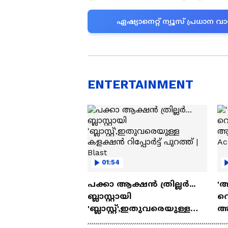
ഏഷ്യാനെറ്റ് ന്യൂസ് പ്രധാ
ENTERTAINMENT
01:54
പക്കാ ആക്ഷൻ ത്രില്ലർ...
'
ബ്ലാസ്റ്റായി
റെ
'ബ്ലാസ്റ്റ്',ഇതുവരെയുള്ള
ആ
കളക്ഷൻ റിപ്പോർട്ട്
Ac