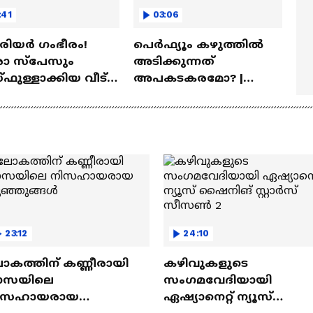
:41
03:06
ീരിയർ ഗംഭീരം!
പെർഫ്യൂം കഴുത്തിൽ
 സ്‌പേസും
അടിക്കുന്നത്
ഫുള്ളാക്കിയ വീട് |
അപകടകരമോ? |
a Veedu
Perfume
23:12
24:10
ോകത്തിന് കണ്ണീരായി
കഴിവുകളുടെ
ാസയിലെ
സംഗമവേദിയായി
ിസഹായരായ
ഏഷ്യാനെറ്റ് ന്യൂസ്