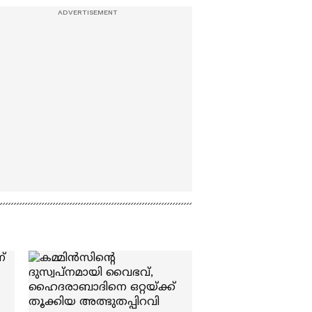
Naslen| Mollywood
Times|Interview