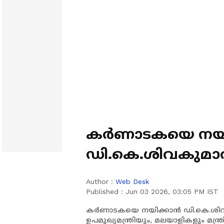
കർണാടകയെ നയി
ഡി.കെ.ശിവകുമാർ;
സമ്മർദ്ദത്തിൽ ഉപമ
Author :
Web Desk
Published :
Jun 03 2026, 03:05 PM IST
കർണാടകയെ നയിക്കാൻ ഡി.കെ.ശിവകുമ
ഉപമുഖ്യമന്ത്രിയും, മലയാളികളും മന