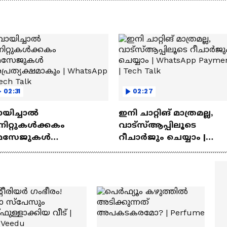
‍യുവികൾ
02:31
02:27
ായിച്ചാൽ
ഇനി ചാറ്റിങ് മാത്രമല്ല,
നിറ്റുകൾക്കകം
വാട്‌സ്‌ആപ്പിലൂടെ
െസേജുകള്‍
റീചാർജും ചെയ്യാം |
്രത്യക്ഷമാകും |
WhatsApp Payments | Te
atsApp | Tech Talk
Talk