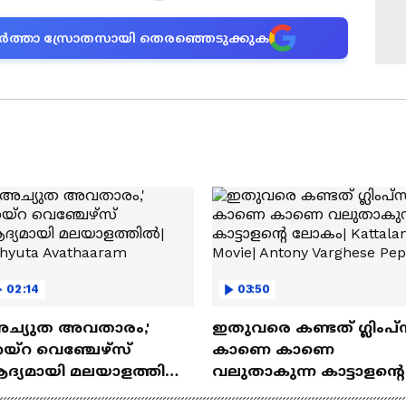
ന വാർത്താ സ്രോതസായി തെരഞ്ഞെടുക്കുക
02:14
03:50
അച്യുത അവതാരം,'
ഇതുവരെ കണ്ടത് ഗ്ലിംപ്സ
യ്റ വെഞ്ചേഴ്‌സ്
കാണെ കാണെ
ദ്യമായി മലയാളത്തിൽ|
വലുതാകുന്ന കാട്ടാളൻ്റെ
hyuta Avathaaram
ലോകം| Kattalan Movie|