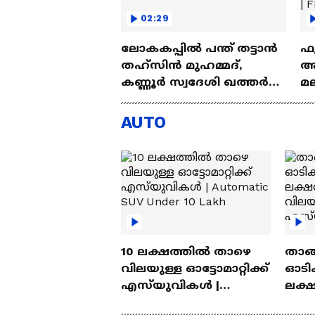
02:29
ലോകകപ്പിൽ പന്ത് തട്ടാൻ
ഫ
തഹ്സിന്‍ മുഹമ്മദ്,
ആദ
കണ്ണൂർ സ്വദേശി ഖത്തർ
മ
ടീമിൽ; ആഘോഷമാക്കി
ഇട
വളപട്ടണം
മു
AUTO
10 ലക്ഷത്തിൽ താഴെ
താങ്
വിലയുള്ള ഓട്ടോമാറ്റിക്ക്
ഓടിക
എസ്‍യുവികൾ |
ലക്
Automatic SUV Under 10
വിലയ