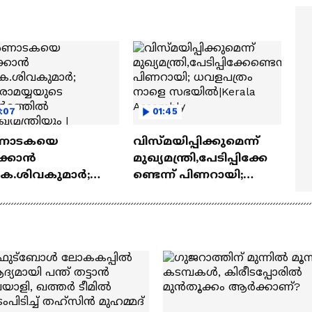
Antony Varghese Pepe
:07
01:45
ണാടകയെ
വിസ്മയിപ്പിക്കുമെന്ന്
ക്കാൻ
മുഖ്യമന്ത്രി,പേടിപ്പിക്കേ
കെ.ശിവകുമാർ;
ണ്ടെന്ന് പിണറായി;
ധരാമയ്യയുടെ
ധവളപത്രം നാളെ
ർദ്ദത്തിൽ
സഭയിൽ|Kerala
ഖ്യമന്ത്രിയും |
Assembly
ataka