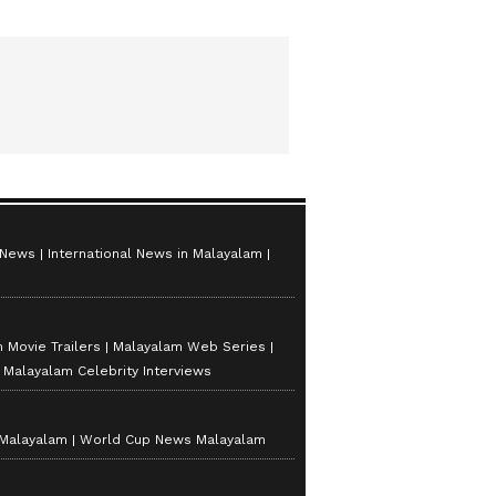
സ്റ്റാർസ് സീസൺ 2
 News
International News in Malayalam
 Movie Trailers
Malayalam Web Series
Malayalam Celebrity Interviews
 Malayalam
World Cup News Malayalam