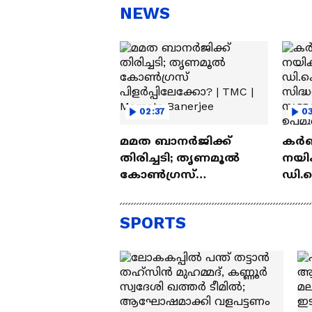
പുറത്ത് | Blast
NEWS
02:37
03
മമത ബാനർജിക്ക്
കർ
തിരിച്ചടി; തൃണമൂൽ
നയി
കോൺഗ്രസ്
ഡി.
പിളർപ്പിലേക്കോ? | TMC |
സിദ്
Mamata Banerjee
സമ്മ
SPORTS
ഉപമു
Karn