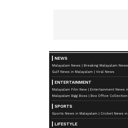
മയക്കുമരുന്ന് വിവാദവും
ക
NEWS
Malayalam News
Breaking Malayalam News
Gulf News in Malayalam
Viral News
ENTERTAINMENT
Malayalam Film New
Entertainment News i
Malayalam Bigg Boss
Box Office Collectio
SPORTS
Sports News in Malayalam
Cricket News i
LIFESTYLE