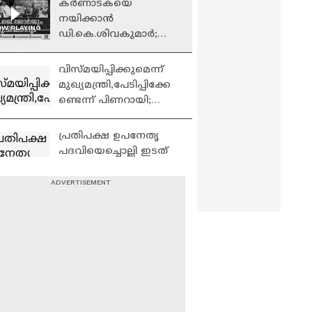
കർണാടകയെ
നയിക്കാൻ
W PLAYING
ഡി.കെ.ശിവകുമാർ;
സിദ്ധരാമയ്യയുടെ
സമ്മർദ്ദത്തിൽ
വിസ്മയിപ്പിക്കുമെന്ന്
ഉപമുഖ്യമന്ത്രിയും |
മുഖ്യമന്ത്രി,പേടിപ്പിക്കേ
Karnataka
ണ്ടെന്ന് പിണറായി;
ധവളപത്രം നാളെ
സഭയിൽ|Kerala
പ്രതിപക്ഷ ഉപനേതൃ
Assembly
പദവിയെച്ചൊല്ലി ഇടത്
മുന്നണിയിൽ
അസാധാരണ
പ്രതിസന്ധി | CPI | CPM
തീപടർന്ന കെട്ടിടത്തിൽ
നിന്നും വിദേശികൾ
അടക്കം രക്ഷപെടാൻ
ശ്രമിക്കുന്ന ദൃശ്യങ്ങൾ |
Delhi Fire
പശ്ചിമേഷ്യ വീണ്ടും
അശാന്തം; ഖേഷം
ദ്വീപിൽ അമേരിക്കയുടെ