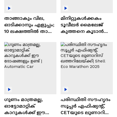
താങ്ങാകും വില,
മിനിറ്റുകൾക്കകം
ഓടിക്കാനും എളുപ്പം;
ടൂവീലർ മൈലേജ്
10 ലക്ഷത്തിൽ താഴെ
കുത്തനെ കൂടാൻ
വിലയുള്ള
ചില സൂത്രങ്ങൾ
ഓട്ടോമാറ്റിക്ക്
എസ്‍യുവികൾ
ഗുണം മാത്രമല്ല,
പരിസ്ഥിതി സൗഹൃദം
ഓട്ടോമാറ്റിക്
സൂപ്പർ എഫിഷ്യന്റ്,
കാറുകൾക്ക് ഈ
CETയുടെ ലുണാറിസ്