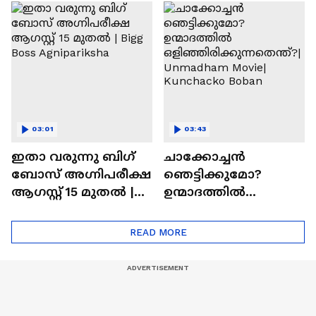
ചെയ്യാനുള്ള
രാമായണ ട്രെയിലർ
ആത്മവിശ്വാസമുണ്ടാ
എത്തി | Ramayana
യിരുന്നില്ല'
Movie
03:01
03:43
ഇതാ വരുന്നു ബിഗ്
ചാക്കോച്ചന്‍
ബോസ് അഗ്നിപരീക്ഷ
ഞെട്ടിക്കുമോ?
ആഗസ്റ്റ് 15 മുതൽ |
ഉന്മാദത്തിൽ
Bigg Boss Agnipariksha
ഒളിഞ്ഞിരിക്കുന്നതെ
ന്ത്?| Unmadham
READ MORE
Movie| Kunchacko
Boban