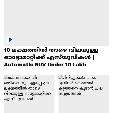
10 ലക്ഷത്തിൽ താഴെ വിലയുള്ള
ഓട്ടോമാറ്റിക്ക് എസ്‍യുവികൾ |
Automatic SUV Under 10 Lakh