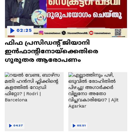
02:25
ഫിഫ പ്രസിഡന്റ് ജിയാനി
ഇൻഫാന്റിനോയ്‌ക്കെതിരെ
ഗുരുതര ആരോപണം
04:37
05:51