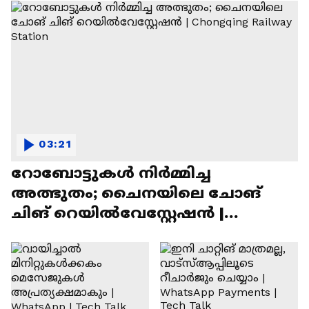
03:21
റോബോട്ടുകൾ നിർമ്മിച്ച
അത്ഭുതം; ചൈനയിലെ ചോങ്
ചിങ് റെയിൽവേസ്റ്റേഷൻ |
Chongqing Railway Station