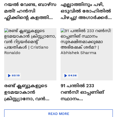
റയല്‍ വേണ്ട, ബാഴ്‌സ
എല്ലാത്തിനും പഴി,
മതി! ഹൻസി
ഒടുവില്‍ രോഹിതില്‍
ഫ്ലിക്കിന്റെ കളത്തില്‍
പിഴച്ചു! അഗാര്‍ക്കർ
റോഡ്രി ഫിറ്റോ? |
വില്ലനോ അതോ
Rodri | Barcelona
വിപ്ലവകാരിയോ? |
Ajit Agarkar
03:19
04:36
രണ്ട്‌ ക്ലബ്ബുകളുടെ
91 പന്തില്‍ 233
ഉടമയാകാന്‍
റണ്‍സ്! ഓപ്പണിങ്
ക്രിസ്റ്റ്യാനോ, വന്‍
സ്ഥാനം
റിട്ടയര്‍മെന്റ്‌
സുരക്ഷിതമാക്കുമോ
പദ്ധതികള്‍ | Cristiano
അഭിഷേക് ശർമ? |
READ MORE