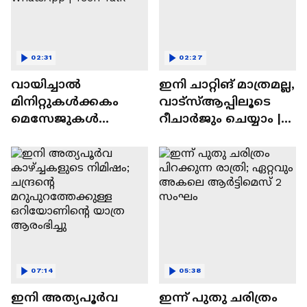
02:31
02:27
വായിച്ചാൽ
ഇനി ചാറ്റിങ് മാത്രമല്ല,
മിനിറ്റുകൾക്കകം
വാട്‌സ്‌ആപ്പിലൂടെ
മെസേജുകള്‍
റീചാർജും ചെയ്യാം |
അപ്രത്യക്ഷമാകും |
WhatsApp Payments |
WhatsApp | Tech Talk
Tech Talk
07:14
05:38
ഇനി അത്യപൂര്‍വ
ഇന്ന് പുതു ചരിത്രം