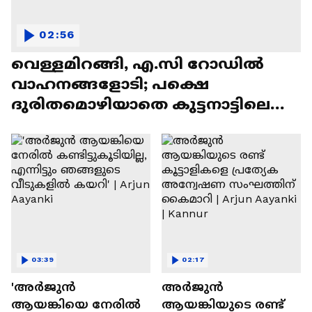
02:56
വെള്ളമിറങ്ങി, എ.സി റോഡിൽ
വാഹനങ്ങളോടി; പക്ഷെ
ദുരിതമൊഴിയാതെ കുട്ടനാട്ടിലെ
ജനജീവിതം | Alappzha | Rain
03:39
02:17
'അർജുൻ
അർജുൻ
ആയങ്കിയെ നേരിൽ
ആയങ്കിയുടെ രണ്ട്