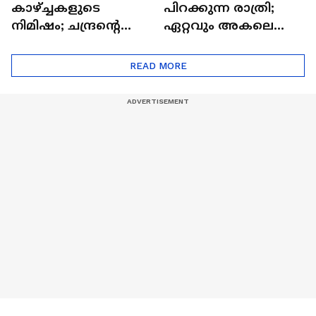
കാഴ്ച്ചകളുടെ
പിറക്കുന്ന രാത്രി;
നിമിഷം; ചന്ദ്രന്റെ
ഏറ്റവും അകലെ
മറുപുറത്തേക്കുള്ള
ആര്‍ട്ടിമെസ് 2 സംഘം
ഒറിയോണിന്റെ യാത്ര
READ MORE
ആരംഭിച്ചു