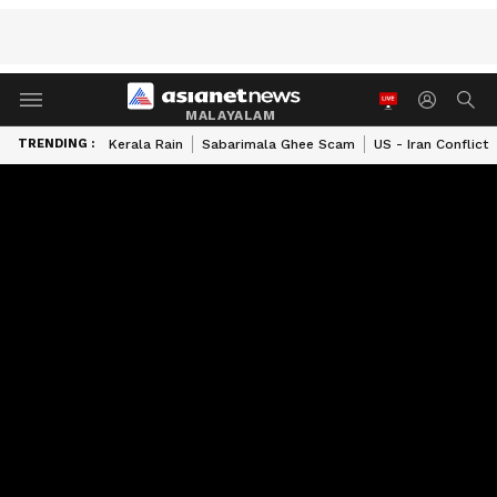
MALAYALAM
TRENDING :
Kerala Rain
Sabarimala Ghee Scam
US - Iran Conflict