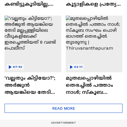
കണ്ടിട്ടുകൂടിയില്ല,
കൂട്ടാളികളെ പ്രത്യേക
എന്നിട്ടും ഞങ്ങളുടെ
അന്വേഷണ
വീടുകളിൽ കയറി' |
സംഘത്തിന്
Arjun Aayanki
കൈമാറി | Arjun
Aayanki | Kannur
07:42
02:11
'വല്ലതും കിട്ടിയോ?';
മുതലപ്പൊഴിയിൽ
അർജുൻ
തെരച്ചിൽ പത്താം
ആയങ്കിയെ തേടി
നാൾ; സ്കൂബ
മല്ലപ്പള്ളിയിലെ
സംഘം പൊഴി
വീടുകളിലേക്ക്
ഭാഗത്ത് തെരച്ചിൽ
READ MORE
ഇരച്ചെത്തിയത് 8
തുടരുന്നു |
വണ്ടി പൊലീസ്
Thiruvananthapuram