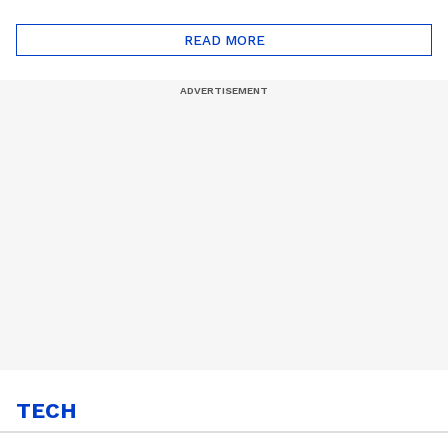
ദോഷങ്ങളും ഉണ്ട് |
ഖത്തറിലേയ്ക്ക്| Shell
Automatic Car
Eco Marathon 2025
READ MORE
TECH