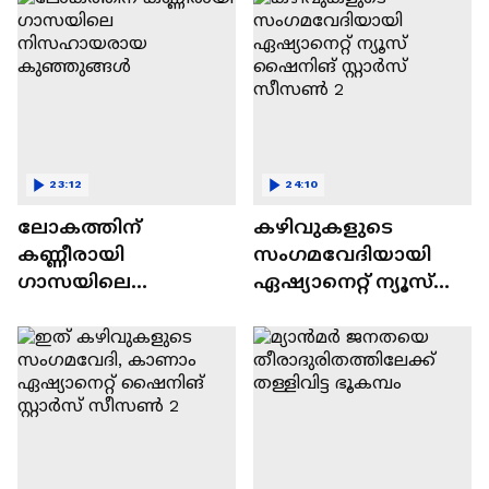
23:12
24:10
ലോകത്തിന്
കഴിവുകളുടെ
കണ്ണീരായി
സംഗമവേദിയായി
ഗാസയിലെ
ഏഷ്യാനെറ്റ് ന്യൂസ്
നിസഹായരായ
ഷൈനിങ് സ്റ്റാർസ്
കുഞ്ഞുങ്ങൾ
സീസൺ 2