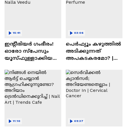
15:41
03:06
ഇന്റീരിയർ ഗംഭീരം!
പെർഫ്യൂം കഴുത്തിൽ
ഓരോ സ്‌പേസും
അടിക്കുന്നത്
യൂസ്ഫുള്ളാക്കിയ
അപകടകരമോ? |
വീട് | Nalla Veedu
Perfume
11:10
09:37