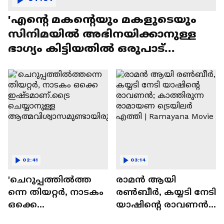
'എന്റെ മകന്റെയും മകളുടെയും
സിനിമയിൽ അഭിനയിക്കാനുള്ള
ഭാഗ്യം കിട്ടിയതിൽ ഒരുപാട്
സന്തോഷം'
02:41
03:14
'ചെറുപ്പത്തിൽത്ത
രാമന്‍ ആയി
ന്നെ തിയറ്റർ, നാടകം
രൺബീർ, കയ്യടി നേടി
ഒക്കെ
യാഷിന്റെ രാവണൻ;
ഇഷ്ടമാണ്.ട്രൈ
കാത്തിരുന്ന