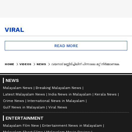
VIRAL
READ MORE
HOME
VIDEOS
NEWS
വയനാട് മണ്ണിടിച്ചിലിന് പിന്നാലെ മറ്റ് നിർമ്മാണകേന്ദ്രങ്ങളിലെ മൺകൂനകൾ നീക്കാൻ നിർദേശം | WAYANAD
NEWS
Malayalam News
Breaking Malayalam News
Latest Malayalam News
India News in Malayalam
Kerala News
Crime News
International News in Malayalam
Gulf News in Malayalam
Viral News
ENTERTAINMENT
Malayalam Film New
Entertainment News in Malayalam
Malayalam Short Films
Malayalam Movie Review