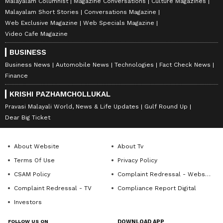
Malayalam Columnist
Magazine Conversations
Culture Magazines
Malayalam Short Stories
Conversations Magazine
Web Exclusive Magazine
Web Specials Magazine
Video Cafe Magazine
BUSINESS
Business News
Automobile News
Technologies
Fact Check News
Finance
KRISHI PAZHAMCHOLLUKAL
Pravasi Malayali World, News & Life Updates
Gulf Round Up
Dear Big Ticket
About Website
About Tv
Terms Of Use
Privacy Policy
CSAM Policy
Complaint Redressal - Website
Complaint Redressal - TV
Compliance Report Digital
Investors
FOLLOW US ON
DOWNLOAD APP