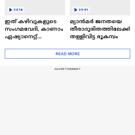
23:16
23:01
ഇത് കഴിവുകളുടെ
മ്യാൻമർ ജനതയെ
സംഗമവേദി, കാണാം
തീരാദുരിതത്തിലേക്ക്
ഏഷ്യാനെറ്റ്
തള്ളിവിട്ട ഭൂകമ്പം
ഷൈനിങ് സ്റ്റാർസ്
സീസൺ 2
READ MORE