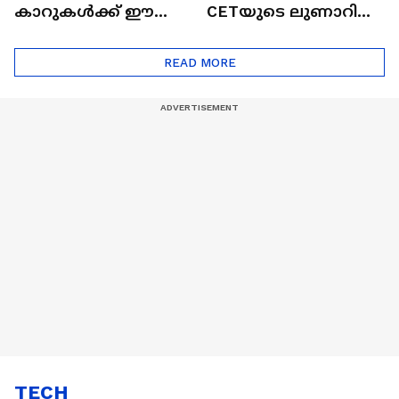
കാറുകൾക്ക് ഈ
CETയുടെ ലുണാറിസ്
ദോഷങ്ങളും ഉണ്ട് |
ഖത്തറിലേയ്ക്ക്| Shell
Automatic Car
Eco Marathon 2025
READ MORE
TECH