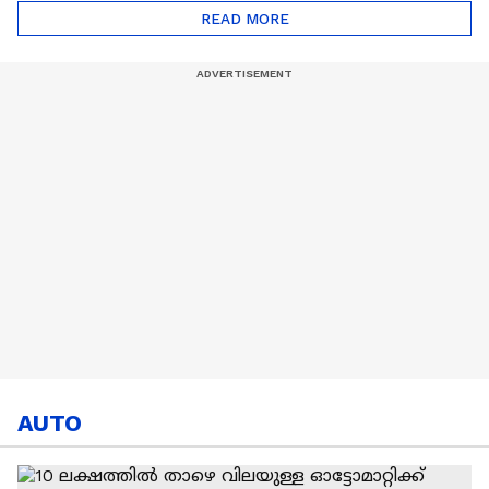
പദ്ധതികള്‍ | Cristiano
അഭിഷേക് ശർമ? |
READ MORE
Ronaldo
Abhishek Sharma
AUTO