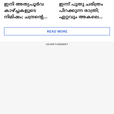
ഇനി അത്യപൂര്‍വ
ഇന്ന് പുതു ചരിത്രം
കാഴ്ച്ചകളുടെ
പിറക്കുന്ന രാത്രി;
നിമിഷം; ചന്ദ്രന്റെ
ഏറ്റവും അകലെ
മറുപുറത്തേക്കുള്ള
ആര്‍ട്ടിമെസ് 2 സംഘം
ഒറിയോണിന്റെ യാത്ര
READ MORE
ആരംഭിച്ചു