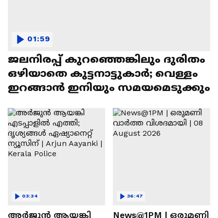
01:59
ജലനിരപ്പ് കുറഞ്ഞെങ്കിലും ദുരിതം
ഒഴിയാതെ കുട്ടനാട്ടുകാര്‍; വെള്ളം
ഇറങ്ങാൻ ഇനിയും സമയമെടുക്കും
03:34
36:47
അർജുൻ ആയങ്കി
News@1PM | ഒരുമണി