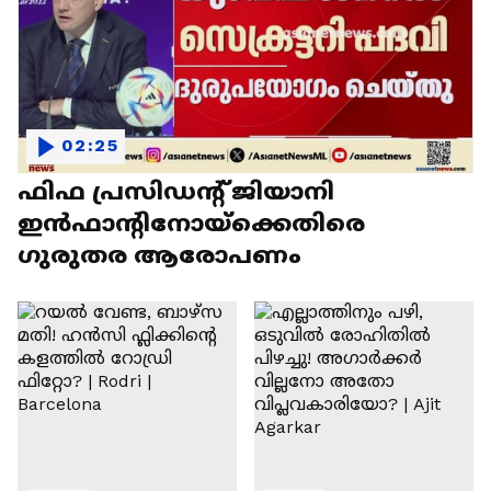
02:25
ഫിഫ പ്രസിഡന്റ് ജിയാനി
ഇൻഫാന്റിനോയ്‌ക്കെതിരെ
ഗുരുതര ആരോപണം