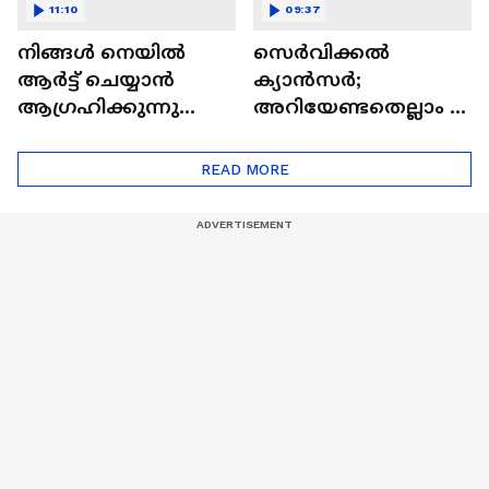
11:10
09:37
നിങ്ങൾ നെയിൽ
സെർവിക്കൽ
ആർട്ട് ചെയ്യാൻ
ക്യാൻസർ;
ആഗ്രഹിക്കുന്നുണ്ടോ
അറിയേണ്ടതെല്ലാം |
? അറിയാം
Doctor In | Cervical
ട്രെൻഡിനെക്കുറിച്ച് |
Cancer
READ MORE
Nail Art | Trends Cafe