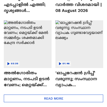
എടപ്പാളിൽ എത്തി;
വാർത്ത വിശദമായി |
ദൃശ്യങ്ങൾ
08 August 2026
ഏഷ്യാനെറ്റ് ന്യൂസിന് |
Arjun Aayanki | Kerala
Police
03:35
01:46
അൽഗോരിതം
‘ഓപ്പറേഷൻ ഗ്രിപ്പ്’
മാറ്റണം, നടപടി ഉടൻ
വരുന്നു; സംസ്ഥാന
വേണം; മെറ്റയ്ക്ക്
വ്യാപക
മേൽ സമ്മർദ്ദം
ഗുണ്ടാവേട്ടയാണ്
ശക്തമാക്കി കേന്ദ്ര
ലക്ഷ്യം
READ MORE
സർക്കാർ