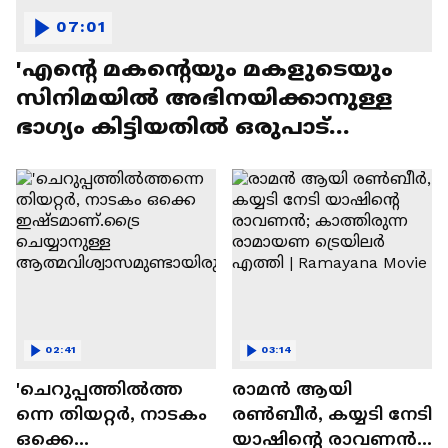
07:01
'എന്റെ മകന്റെയും മകളുടെയും
സിനിമയിൽ അഭിനയിക്കാനുള്ള
ഭാഗ്യം കിട്ടിയതിൽ ഒരുപാട്
സന്തോഷം'
02:41
03:14
'ചെറുപ്പത്തിൽത്ത
രാമന്‍ ആയി
ന്നെ തിയറ്റർ, നാടകം
രൺബീർ, കയ്യടി നേടി
ഒക്കെ
യാഷിന്റെ രാവണൻ;