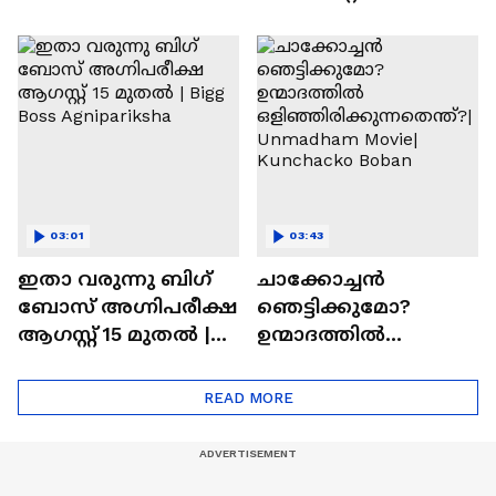
ഇഷ്ടമാണ്.ട്രൈ
കാത്തിരുന്ന
ചെയ്യാനുള്ള
രാമായണ ട്രെയിലർ
ആത്മവിശ്വാസമുണ്ടാ
എത്തി | Ramayana
യിരുന്നില്ല'
Movie
03:01
03:43
ഇതാ വരുന്നു ബിഗ്
ചാക്കോച്ചന്‍
ബോസ് അഗ്നിപരീക്ഷ
ഞെട്ടിക്കുമോ?
ആഗസ്റ്റ് 15 മുതൽ |
ഉന്മാദത്തിൽ
Bigg Boss Agnipariksha
ഒളിഞ്ഞിരിക്കുന്നതെ
ന്ത്?| Unmadham
READ MORE
Movie| Kunchacko
Boban