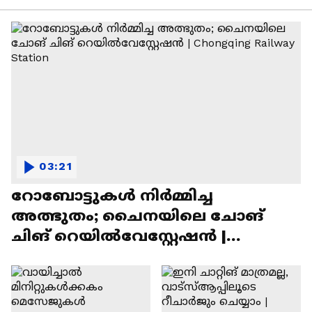
03:21
റോബോട്ടുകൾ നിർമ്മിച്ച
അത്ഭുതം; ചൈനയിലെ ചോങ്
ചിങ് റെയിൽവേസ്റ്റേഷൻ |
Chongqing Railway Station