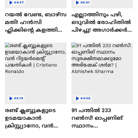
04:37
05:51
റയല്‍ വേണ്ട, ബാഴ്‌സ
എല്ലാത്തിനും പഴി,
മതി! ഹൻസി
ഒടുവില്‍ രോഹിതില്‍
ഫ്ലിക്കിന്റെ കളത്തില്‍
പിഴച്ചു! അഗാര്‍ക്കർ
റോഡ്രി ഫിറ്റോ? |
വില്ലനോ അതോ
Rodri | Barcelona
വിപ്ലവകാരിയോ? |
Ajit Agarkar
03:19
04:36
രണ്ട്‌ ക്ലബ്ബുകളുടെ
91 പന്തില്‍ 233
ഉടമയാകാന്‍
റണ്‍സ്! ഓപ്പണിങ്
ക്രിസ്റ്റ്യാനോ, വന്‍
സ്ഥാനം
റിട്ടയര്‍മെന്റ്‌
സുരക്ഷിതമാക്കുമോ