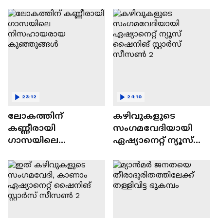
വിവാദവും
23:12
24:10
ലോകത്തിന്
കഴിവുകളുടെ
കണ്ണീരായി
സംഗമവേദിയായി
ഗാസയിലെ
ഏഷ്യാനെറ്റ് ന്യൂസ്
നിസഹായരായ
ഷൈനിങ് സ്റ്റാർസ്
കുഞ്ഞുങ്ങൾ
സീസൺ 2