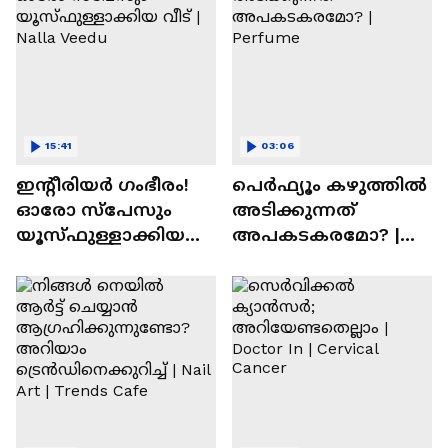
15:41
03:06
ഇന്റീരിയർ ഗംഭീരം!
പെർഫ്യൂം കഴുത്തിൽ
ഓരോ സ്‌പേസും
അടിക്കുന്നത്
യൂസ്ഫുള്ളാക്കിയ
അപകടകരമോ? |
വീട് | Nalla Veedu
Perfume