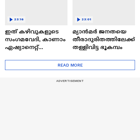
23:16
23:01
ഇത് കഴിവുകളുടെ
മ്യാൻമർ ജനതയെ
സംഗമവേദി, കാണാം
തീരാദുരിതത്തിലേക്ക്
ഏഷ്യാനെറ്റ്
തള്ളിവിട്ട ഭൂകമ്പം
ഷൈനിങ് സ്റ്റാർസ്
സീസൺ 2
READ MORE