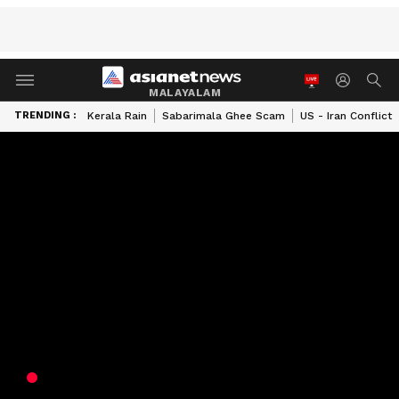
MALAYALAM
TRENDING :
Kerala Rain
Sabarimala Ghee Scam
US - Iran Conflict