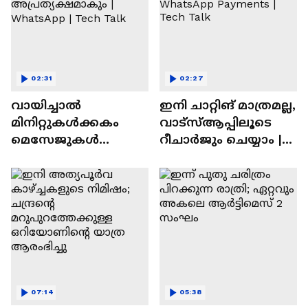
02:31
02:27
വായിച്ചാൽ
ഇനി ചാറ്റിങ് മാത്രമല്ല,
മിനിറ്റുകൾക്കകം
വാട്‌സ്‌ആപ്പിലൂടെ
മെസേജുകള്‍
റീചാർജും ചെയ്യാം |
അപ്രത്യക്ഷമാകും |
WhatsApp Payments |
WhatsApp | Tech Talk
Tech Talk
07:14
05:38