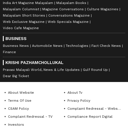
India Art Magazine Malayalam
Malayalam Books
Malayalam Columnist
Magazine Conversations
Culture Magazines
Malayalam Short Stories
Conversations Magazine
Web Exclusive Magazine
Web Specials Magazine
Video Cafe Magazine
BUSINESS
Business News
Automobile News
Technologies
Fact Check News
Finance
KRISHI PAZHAMCHOLLUKAL
Pravasi Malayali World, News & Life Updates
Gulf Round Up
Dear Big Ticket
About Website
About Tv
Terms Of Use
Privacy Policy
CSAM Policy
Complaint Redressal - Website
Complaint Redressal - TV
Compliance Report Digital
Investors