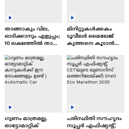
താങ്ങാകും വില,
മിനിറ്റുകൾക്കകം
ഓടിക്കാനും എളുപ്പം;
ടൂവീലർ മൈലേജ്
10 ലക്ഷത്തിൽ താഴെ
കുത്തനെ കൂടാൻ
വിലയുള്ള
ചില സൂത്രങ്ങൾ
ഓട്ടോമാറ്റിക്ക്
എസ്‍യുവികൾ
ഗുണം മാത്രമല്ല,
പരിസ്ഥിതി സൗഹൃദം
ഓട്ടോമാറ്റിക്
സൂപ്പർ എഫിഷ്യന്റ്,