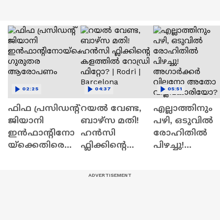
02:25
04:37
05:51
ഫിഫ പ്രസിഡന്റ്
റയല്‍ വേണ്ട,
എല്ലാത്തിനും
ജിയാനി
ബാഴ്‌സ മതി!
പഴി, ഒടുവില്‍
ഇൻഫാന്റിനോ
ഹൻസി
രോഹിതില്‍
യ്‌ക്കെതിരെ
ഫ്ലിക്കിന്റെ
പിഴച്ചു!
ഗുരുതര
കളത്തില്‍
അഗാര്‍ക്കർ
ആരോപണം
റോഡ്രി ഫിറ്റോ?
വില്ലനോ
| Rodri |
അതോ
Barcelona
വിപ്ലവകാരിയ
? | Ajit Agarkar