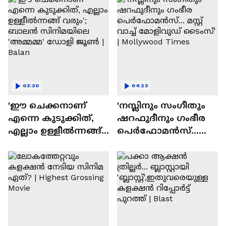
03:30
04:23
'ഈ ചെക്കനാണ്
'നസ്ലിനും സംഗീതും
എന്നെ കുടുക്കിത്,
ഷറഫുദീനും ഗംഭീര
എല്ലാം ഉള്ളീൽന്നങ്ങ്
പെർഫോമൻസ്...
വരും'; ബാലൻ
മസ്റ്റ് വാച്ച് മോളിവുഡ്
സിനിമയിലെ
ടൈംസ്' | Mollywood
'അമ്മമ്മ' ഡോളി
Times
ജൂൺ | Balan