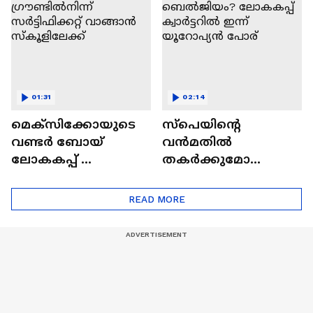
01:31
02:14
മെക്സിക്കോയുടെ
സ്പെയിന്റെ
വണ്ടർ ബോയ്
വൻമതിൽ
ലോകകപ്പ് ​
തകർക്കുമോ
ഗ്രൗണ്ടിൽനിന്ന്
ബെൽജിയം?
‌സർട്ടിഫിക്കറ്റ്
ലോകകപ്പ് ക്വാർട്ടറിൽ
READ MORE
വാങ്ങാൻ
ഇന്ന് യൂറോപ്യൻ
സ്കൂളിലേക്ക്
പോര്