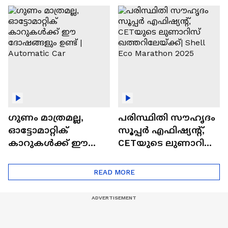
ഓട്ടോമാറ്റിക്ക്
എസ്‍യുവികൾ
ഗുണം മാത്രമല്ല,
പരിസ്ഥിതി സൗഹൃദം
ഓട്ടോമാറ്റിക്
സൂപ്പർ എഫിഷ്യന്റ്,
കാറുകൾക്ക് ഈ
CETയുടെ ലുണാറിസ്
ദോഷങ്ങളും ഉണ്ട് |
ഖത്തറിലേയ്ക്ക്| Shell
Automatic Car
Eco Marathon 2025
READ MORE