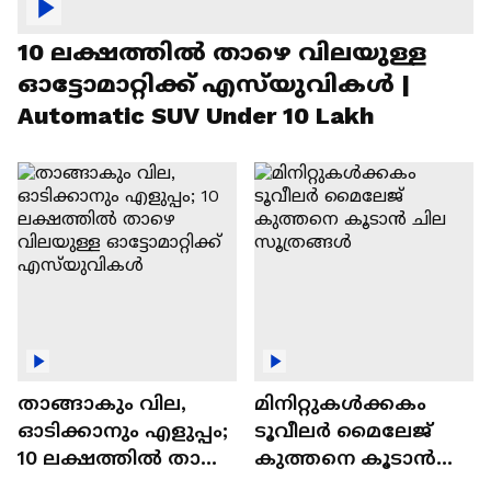
10 ലക്ഷത്തിൽ താഴെ വിലയുള്ള
ഓട്ടോമാറ്റിക്ക് എസ്‍യുവികൾ |
Automatic SUV Under 10 Lakh
താങ്ങാകും വില,
മിനിറ്റുകൾക്കകം
ഓടിക്കാനും എളുപ്പം;
ടൂവീലർ മൈലേജ്
10 ലക്ഷത്തിൽ താഴെ
കുത്തനെ കൂടാൻ
വിലയുള്ള
ചില സൂത്രങ്ങൾ