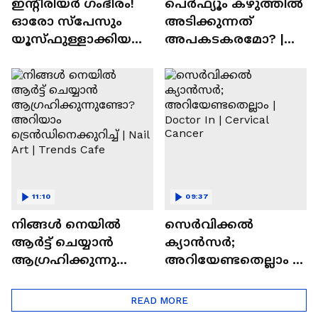
ഇന്റീരിയർ ഗംഭീരം!
പെർഫ്യൂം കഴുത്തിൽ
ഓരോ സ്‌പേസും
അടിക്കുന്നത്
യൂസ്ഫുള്ളാക്കിയ
അപകടകരമോ? |
വീട് | Nalla Veedu
Perfume
11:10
09:37
നിങ്ങൾ നെയിൽ
സെർവിക്കൽ
ആർട്ട് ചെയ്യാൻ
ക്യാൻസർ;
ആഗ്രഹിക്കുന്നുണ്ടോ
അറിയേണ്ടതെല്ലാം |
? അറിയാം
Doctor In | Cervical
ട്രെൻഡിനെക്കുറിച്ച് |
Cancer
READ MORE
Nail Art | Trends Cafe