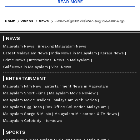
READ MORE
HOME
VIDEOS
NEWS
പത്തനംതിട്ടയിൽ വീടിൻ്റെ ​ഗേറ്റ് തകർത്ത് കാട്ടാന | WILD ELEPHANT ATTACK
NEWS
Malayalam News
Breaking Malayalam News
Latest Malayalam News
India News in Malayalam
Kerala News
Crime News
International News in Malayalam
Gulf News in Malayalam
Viral News
ENTERTAINMENT
Malayalam Film New
Entertainment News in Malayalam
Malayalam Short Films
Malayalam Movie Review
Malayalam Movie Trailers
Malayalam Web Series
Malayalam Bigg Boss
Box Office Collection Malayalam
Malayalam Songs & Music
Malayalam Miniscreen & TV News
Malayalam Celebrity Interviews
SPORTS
Sports News in Malayalam
Cricket News in Malayalam