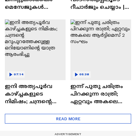
മെസേജുകള്‍
റീചാർജും ചെയ്യാം |
അപ്രത്യക്ഷമാകും |
WhatsApp Payments |
WhatsApp | Tech Talk
Tech Talk
07:14
05:38
ഇനി അത്യപൂര്‍വ
ഇന്ന് പുതു ചരിത്രം
കാഴ്ച്ചകളുടെ
പിറക്കുന്ന രാത്രി;
നിമിഷം; ചന്ദ്രന്റെ
ഏറ്റവും അകലെ
മറുപുറത്തേക്കുള്ള
ആര്‍ട്ടിമെസ് 2 സംഘം
ഒറിയോണിന്റെ യാത്ര
READ MORE
ആരംഭിച്ചു