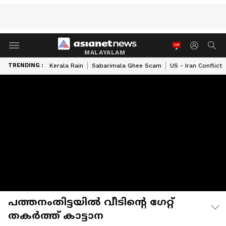
MALAYALAM
TRENDING :
Kerala Rain
Sabarimala Ghee Scam
US - Iran Conflict
പത്തനംതിട്ടയിൽ വീടിൻ്റെ ​ഗേറ്റ്
തകർത്ത് കാട്ടാന