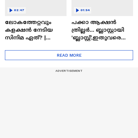
02:47
01:54
ലോകത്തേറ്റവും
പക്കാ ആക്ഷൻ
കളക്ഷൻ നേടിയ
ത്രില്ലർ... ബ്ലാസ്റ്റായി
സിനിമ ഏത്? |
'ബ്ലാസ്റ്റ്',ഇതുവരെയു
Highest Grossing
ള്ള കളക്ഷൻ
Movie
റിപ്പോർട്ട് പുറത്ത് |
READ MORE
Blast