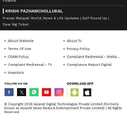
Finance
KRISHI PAZHAMCHOLLUKAL
Pravasi Malayali World, News & Life Updates
Gulf Round Up
Dear Big Ticket
About Website
About Tv
Terms Of Use
Privacy Policy
CSAM Policy
Complaint Redressal - Website
Complaint Redressal - TV
Compliance Report Digital
Investors
FOLLOW US ON
DOWNLOAD APP
© Copyright 2026 Asianxt Digital Technologies Private Limited (Formerly
known as Asianet News Media & Entertainment Private Limited) | All Rights
Reserved