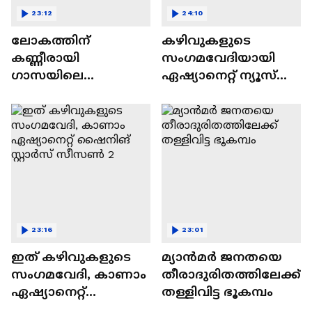
23:12
24:10
ലോകത്തിന്
കഴിവുകളുടെ
കണ്ണീരായി
സംഗമവേദിയായി
ഗാസയിലെ
ഏഷ്യാനെറ്റ് ന്യൂസ്
നിസഹായരായ
ഷൈനിങ് സ്റ്റാർസ്
കുഞ്ഞുങ്ങൾ
സീസൺ 2
23:16
23:01
ഇത് കഴിവുകളുടെ
മ്യാൻമർ ജനതയെ
സംഗമവേദി, കാണാം
തീരാദുരിതത്തിലേക്ക്
ഏഷ്യാനെറ്റ്
തള്ളിവിട്ട ഭൂകമ്പം
ഷൈനിങ് സ്റ്റാർസ്