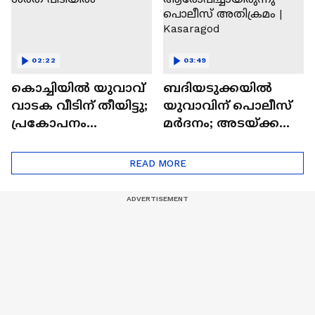
02:22
03:49
കൊച്ചിയിൽ യുവാവ്
ബദിയടുക്കയിൽ
വാടക വീടിന് തീയിട്ടു;
യുവാവിന് പൊലീസ്
പ്രകോപനം
മർദനം; അടയ്ക്ക
വീടൊഴിയാൻ
മോഷണം
ആവശ്യപ്പെട്ടത്; പ്രതി
ആരോപിച്ചായിരുന്നു
READ MORE
ശരത് പിടിയിൽ
പൊലീസ് അതിക്രമം
| Kasaragod