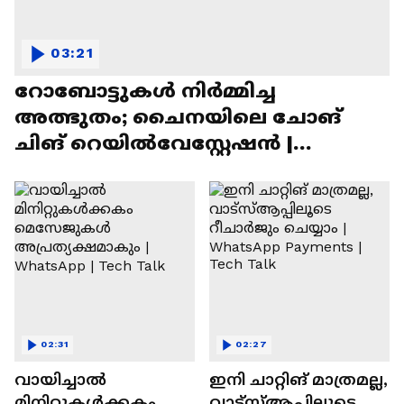
03:21
റോബോട്ടുകൾ നിർമ്മിച്ച
അത്ഭുതം; ചൈനയിലെ ചോങ്
ചിങ് റെയിൽവേസ്റ്റേഷൻ |
Chongqing Railway Station
02:31
02:27
വായിച്ചാൽ
ഇനി ചാറ്റിങ് മാത്രമല്ല,
മിനിറ്റുകൾക്കകം
വാട്‌സ്‌ആപ്പിലൂടെ