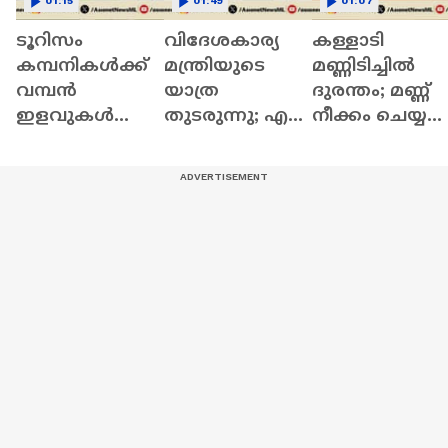
01:15
01:49
01:07
ടൂറിസം
വിദേശകാര്യ
കള്ളാടി
കമ്പനികൾക്ക്
മന്ത്രിയുടെ
മണ്ണിടിച്ചിൽ
വമ്പൻ
യാത്ര
ദുരന്തം; മണ്ണ്
ഇളവുകൾ
തുടരുന്നു; എസ്
നീക്കം ചെയ്യ
പ്രഖ്യാപിച്ച്
ജയശങ്കർ ഇന്ന്
പഠിക്കാൻ
ഷാർജയിലെ
ഒമാൻ
വിദഗ്ധ സമിത
സേവ
വിദേശകാര്യ
മന്ത്രിയെ കണ്ടു