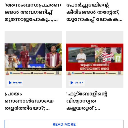
'അസംബന്ധപ്രചരണ
പോർച്ചു​ഗലിന്റെ
ങ്ങൾ അവഗണിച്ച്
കീരിടങ്ങൾ തന്റേത്,
മുന്നോട്ടുപോകൂ...',
യൂറോകപ്പ് ലോകകപ്പ്
പാപ്പരാസികൾക്ക്
ജയം പോലെയെന്ന്
മറുപടി നൽകി
റൊണാൾഡോ
മെസിയും
അന്റോണെല്ലയും
04:45
01:57
പ്രായം
'ഫുട്‌ബോളിന്റെ
റൊണാൾഡോയെ
വിശ്വാസ്യത
തളർത്തിയോ?;
കളയരുത്';
ലോക കിരീടമില്ലാതെ
ഫിഫയ്‌ക്കെതിരെ
ഇതിഹാസ
രൂക്ഷ
READ MORE