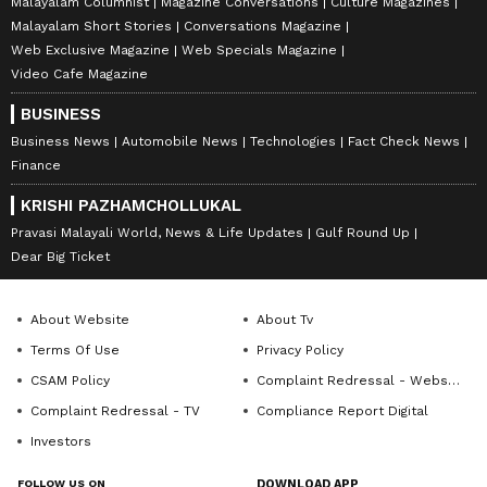
Malayalam Columnist
Magazine Conversations
Culture Magazines
Malayalam Short Stories
Conversations Magazine
Web Exclusive Magazine
Web Specials Magazine
Video Cafe Magazine
BUSINESS
Business News
Automobile News
Technologies
Fact Check News
Finance
KRISHI PAZHAMCHOLLUKAL
Pravasi Malayali World, News & Life Updates
Gulf Round Up
Dear Big Ticket
About Website
About Tv
Terms Of Use
Privacy Policy
CSAM Policy
Complaint Redressal - Website
Complaint Redressal - TV
Compliance Report Digital
Investors
FOLLOW US ON
DOWNLOAD APP