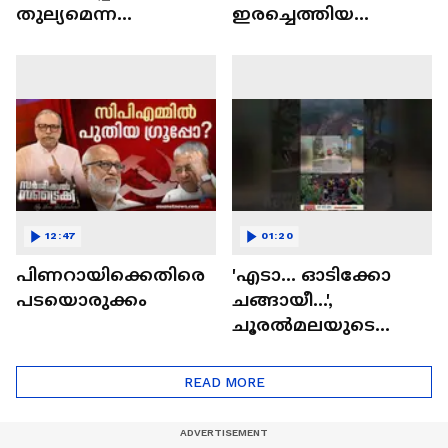
തുല്യമെന്ന
ഇരച്ചെത്തിയ
റോണോയുടെ
മലവെള്ളം, മണ്ണിൽ
അവകാശവാദം
അമർന്ന
അതിരുകടന്നതോ?
മനുഷ്യജീവനുകൾ,
നിസ്സഹായരായ
ഒരുകൂട്ടം മന
12:47
01:20
പിണറായിക്കെതിരെ
'എടാ... ഓടിക്കോ
പടയൊരുക്കം
ചങ്ങായീ...',
ചൂരല്‍മലയുടെ
മുറിവുണങ്ങും മുമ്പേ
എത്തിയ ദുരന്തം...
READ MORE
നോവായി കള്ളാടി