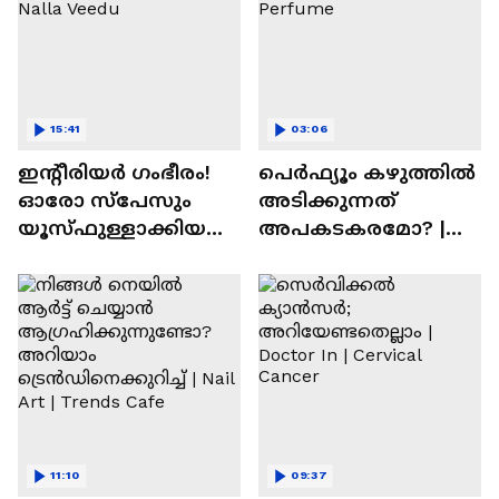
15:41
03:06
ഇന്റീരിയർ ഗംഭീരം!
പെർഫ്യൂം കഴുത്തിൽ
ഓരോ സ്‌പേസും
അടിക്കുന്നത്
യൂസ്ഫുള്ളാക്കിയ
അപകടകരമോ? |
വീട് | Nalla Veedu
Perfume
11:10
09:37