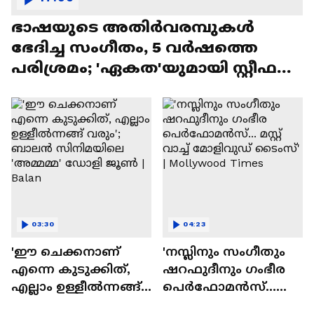
ഭാഷയുടെ അതിർവരമ്പുകൾ
ഭേദിച്ച സംഗീതം, 5 വർഷത്തെ
പരിശ്രമം; 'ഏകത'യുമായി സ്റ്റീഫൻ
ദേവസി| Stephen Devassy
03:30
04:23
'ഈ ചെക്കനാണ്
'നസ്ലിനും സംഗീതും
എന്നെ കുടുക്കിത്,
ഷറഫുദീനും ഗംഭീര
എല്ലാം ഉള്ളീൽന്നങ്ങ്
പെർഫോമൻസ്...
വരും'; ബാലൻ
മസ്റ്റ് വാച്ച് മോളിവുഡ്