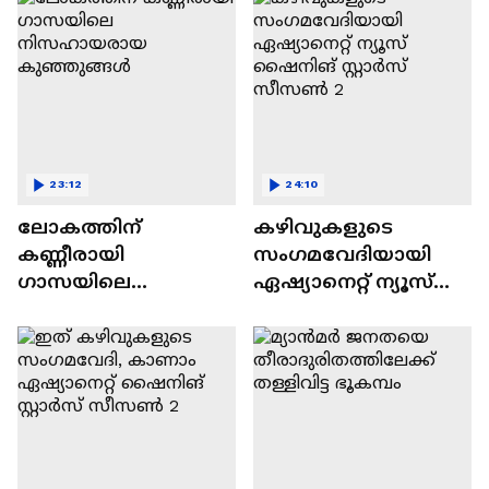
23:12
24:10
ലോകത്തിന്
കഴിവുകളുടെ
കണ്ണീരായി
സംഗമവേദിയായി
ഗാസയിലെ
ഏഷ്യാനെറ്റ് ന്യൂസ്
നിസഹായരായ
ഷൈനിങ് സ്റ്റാർസ്
കുഞ്ഞുങ്ങൾ
സീസൺ 2