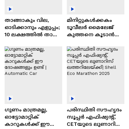
താങ്ങാകും വില,
മിനിറ്റുകൾക്കകം
ഓടിക്കാനും എളുപ്പം;
ടൂവീലർ മൈലേജ്
10 ലക്ഷത്തിൽ താഴെ
കുത്തനെ കൂടാൻ
വിലയുള്ള
ചില സൂത്രങ്ങൾ
ഓട്ടോമാറ്റിക്ക്
എസ്‍യുവികൾ
ഗുണം മാത്രമല്ല,
പരിസ്ഥിതി സൗഹൃദം
ഓട്ടോമാറ്റിക്
സൂപ്പർ എഫിഷ്യന്റ്,
കാറുകൾക്ക് ഈ
CETയുടെ ലുണാറിസ്