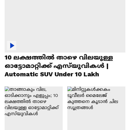
10 ലക്ഷത്തിൽ താഴെ വിലയുള്ള
ഓട്ടോമാറ്റിക്ക് എസ്‍യുവികൾ |
Automatic SUV Under 10 Lakh