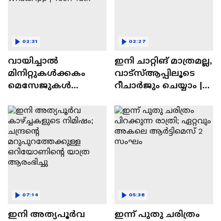
02:31
02:27
വായിച്ചാൽ
ഇനി ചാറ്റിങ് മാത്രമല്ല,
മിനിറ്റുകൾക്കകം
വാട്‌സ്‌ആപ്പിലൂടെ
മെസേജുകള്‍
റീചാർജും ചെയ്യാം |
അപ്രത്യക്ഷമാകും |
WhatsApp Payments |
WhatsApp | Tech Talk
Tech Talk
07:14
05:38
ഇനി അത്യപൂര്‍വ
ഇന്ന് പുതു ചരിത്രം