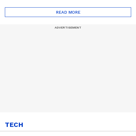
ദോഷങ്ങളും ഉണ്ട് |
ഖത്തറിലേയ്ക്ക്| Shell
Automatic Car
Eco Marathon 2025
READ MORE
TECH