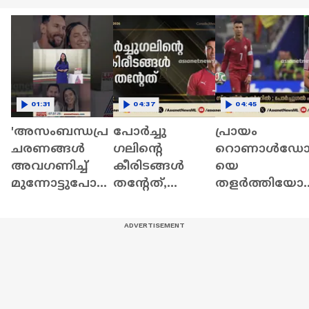
01:31
04:37
04:45
'അസംബന്ധപ്ര
പോർച്ചു​
പ്രായം
ചരണങ്ങൾ
ഗലിന്റെ
റൊണാൾഡ
അവഗണിച്ച്
കീരിടങ്ങൾ
യെ
മുന്നോട്ടുപോ
തന്റേത്,
തളർത്തിയോ?
കൂ...',
യൂറോകപ്പ്
ലോക
പാപ്പരാസികൾ
ലോകകപ്പ് ജയം
കിരീടമില്ലാതെ
ക്ക് മറുപടി
പോലെയെന്ന്
ഇതിഹാസ
നൽകി
റൊണാൾഡോ
താരത്തിന്റെ
മെസിയും
പടിയിറക്കം,
അന്റോണെല്ല
സ്പെയിൻ
യും
ക്വാർട്ടറിൽ