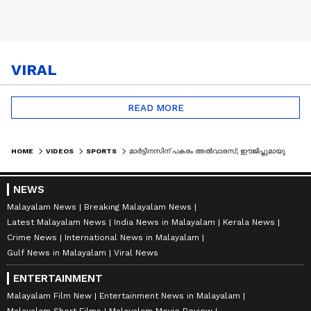
VIRAL
READ MORE
HOME
VIDEOS
SPORTS
മാർട്ടിനസിന് പകരം അൽവാരസ്; ഈജിപ്തുമായുള്ള പ്രീക്വാട്ടർട്ടറിൽ മൂന്ന് മാറ്റങ്ങളുമായി അർജന്റീന
NEWS
Malayalam News
Breaking Malayalam News
Latest Malayalam News
India News in Malayalam
Kerala News
Crime News
International News in Malayalam
Gulf News in Malayalam
Viral News
ENTERTAINMENT
Malayalam Film New
Entertainment News in Malayalam
Malayalam Short Films
Malayalam Movie Review