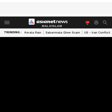
MALAYALAM
TRENDING :
Kerala Rain
Sabarimala Ghee Scam
US - Iran Conflict