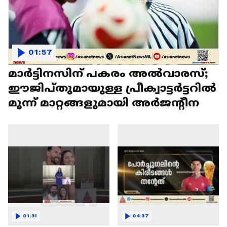
01:57
മാർട്ടിനസിന് പകരം അൽവാരസ്;
ഈജിപ്തുമായുള്ള പ്രീക്വാട്ടർട്ടറിൽ
മൂന്ന് മാറ്റങ്ങളുമായി അർജന്റീന
01:31
04:37