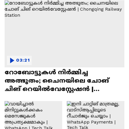
03:21
റോബോട്ടുകൾ നിർമ്മിച്ച
അത്ഭുതം; ചൈനയിലെ ചോങ്
ചിങ് റെയിൽവേസ്റ്റേഷൻ |
Chongqing Railway Station