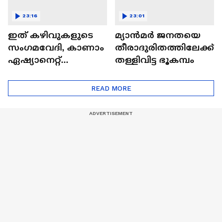
23:16
23:01
ഇത് കഴിവുകളുടെ
മ്യാൻമർ ജനതയെ
സംഗമവേദി, കാണാം
തീരാദുരിതത്തിലേക്ക്
ഏഷ്യാനെറ്റ്
തള്ളിവിട്ട ഭൂകമ്പം
ഷൈനിങ് സ്റ്റാർസ്
സീസൺ 2
READ MORE