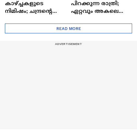
കാഴ്ച്ചകളുടെ
പിറക്കുന്ന രാത്രി;
നിമിഷം; ചന്ദ്രന്റെ
ഏറ്റവും അകലെ
മറുപുറത്തേക്കുള്ള
ആര്‍ട്ടിമെസ് 2 സംഘം
ഒറിയോണിന്റെ യാത്ര
READ MORE
ആരംഭിച്ചു