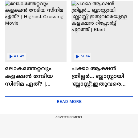
സിനിമയിലെ
ടൈംസ്' | Mollywood
'അമ്മമ്മ' ഡോളി
Times
ജൂൺ | Balan
02:47
01:54
ലോകത്തേറ്റവും
പക്കാ ആക്ഷൻ
കളക്ഷൻ നേടിയ
ത്രില്ലർ... ബ്ലാസ്റ്റായി
സിനിമ ഏത്? |
'ബ്ലാസ്റ്റ്',ഇതുവരെയു
Highest Grossing
ള്ള കളക്ഷൻ
Movie
റിപ്പോർട്ട് പുറത്ത് |
READ MORE
Blast