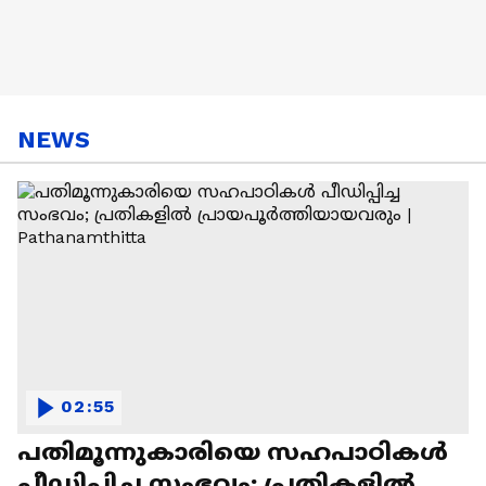
NEWS
02:55
പതിമൂന്നുകാരിയെ സഹപാഠികൾ
പീഡിപ്പിച്ച സംഭവം; പ്രതികളിൽ