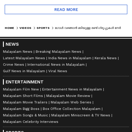
READ MORE
HOME
VIDEOS
SPORTS
​ഗോൾ വഴങ്ങാൻ മടിയുള്ള രണ്ട് ​ഗ്രൂപ്പുകൾ നേർക്കുനേർ; കാബോ വർദെ മെസ്സിപ്പടയെ ഞെട്ടിക്കുമോ?
NEWS
Malayalam News
Breaking Malayalam News
Latest Malayalam News
India News in Malayalam
Kerala News
Crime News
International News in Malayalam
Gulf News in Malayalam
Viral News
ENTERTAINMENT
Malayalam Film New
Entertainment News in Malayalam
Malayalam Short Films
Malayalam Movie Review
Malayalam Movie Trailers
Malayalam Web Series
Malayalam Bigg Boss
Box Office Collection Malayalam
Malayalam Songs & Music
Malayalam Miniscreen & TV News
Malayalam Celebrity Interviews