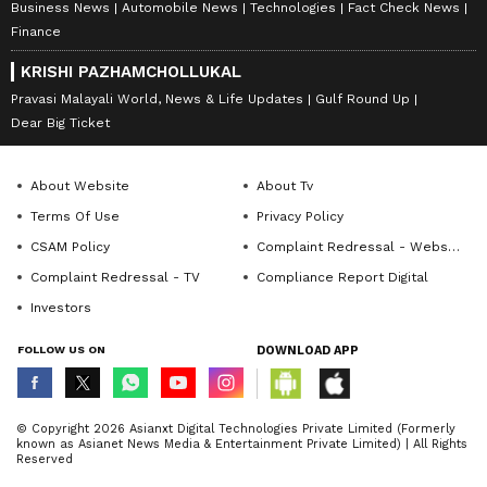
Business News
Automobile News
Technologies
Fact Check News
Finance
KRISHI PAZHAMCHOLLUKAL
Pravasi Malayali World, News & Life Updates
Gulf Round Up
Dear Big Ticket
About Website
About Tv
Terms Of Use
Privacy Policy
CSAM Policy
Complaint Redressal - Website
Complaint Redressal - TV
Compliance Report Digital
Investors
FOLLOW US ON
DOWNLOAD APP
© Copyright 2026 Asianxt Digital Technologies Private Limited (Formerly
known as Asianet News Media & Entertainment Private Limited) | All Rights
Reserved