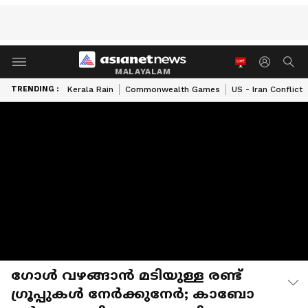
MALAYALAM
TRENDING :
Kerala Rain
Commonwealth Games
US - Iran Conflict
​ഗോൾ വഴങ്ങാൻ മടിയുള്ള രണ്ട് ​
ഗ്രൂപ്പുകൾ നേർക്കുനേർ; കാബോ