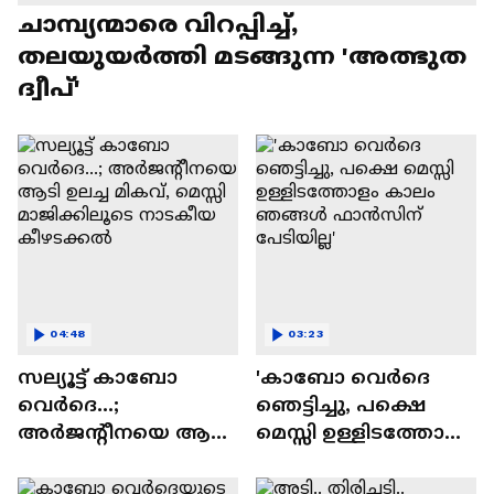
ചാമ്പ്യന്മാരെ വിറപ്പിച്ച്,
തലയുയർത്തി മടങ്ങുന്ന 'അത്ഭുത
ദ്വീപ്'
04:48
03:23
സല്യൂട്ട് കാബോ
'കാബോ വെർദെ
വെര്‍ദെ...;
ഞെട്ടിച്ചു, പക്ഷെ
അര്‍ജന്റീനയെ ആടി
മെസ്സി ഉള്ളിടത്തോളം
ഉലച്ച മികവ്, മെസ്സി
കാലം ഞങ്ങൾ
മാജിക്കിലൂടെ
ഫാൻസിന് പേടിയില്ല'