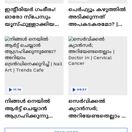
ഇന്റീരിയർ ഗംഭീരം!
പെർഫ്യൂം കഴുത്തിൽ
ഓരോ സ്‌പേസും
അടിക്കുന്നത്
യൂസ്ഫുള്ളാക്കിയ
അപകടകരമോ? |
വീട് | Nalla Veedu
Perfume
11:10
09:37
നിങ്ങൾ നെയിൽ
സെർവിക്കൽ
ആർട്ട് ചെയ്യാൻ
ക്യാൻസർ;
ആഗ്രഹിക്കുന്നുണ്ടോ
അറിയേണ്ടതെല്ലാം |
? അറിയാം
Doctor In | Cervical
ട്രെൻഡിനെക്കുറിച്ച് |
Cancer