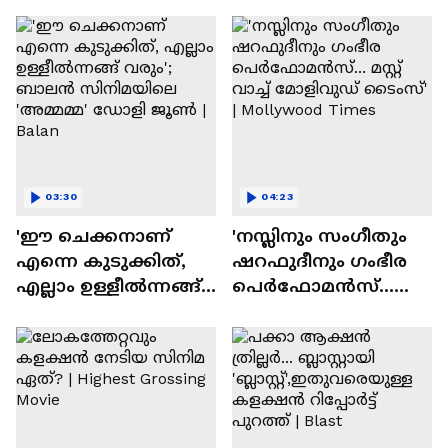
ദേവസി| Stephen Devassy
03:30
04:23
'ഈ ചെക്കനാണ്
'നസ്ലിനും സംഗീതും
എന്നെ കുടുക്കിത്,
ഷറഫുദീനും ഗംഭീര
എല്ലാം ഉള്ളീൽന്നങ്ങ്
പെർഫോമൻസ്...
വരും'; ബാലൻ
മസ്റ്റ് വാച്ച് മോളിവുഡ്
സിനിമയിലെ
ടൈംസ്' | Mollywood
'അമ്മമ്മ' ഡോളി
Times
ജൂൺ | Balan