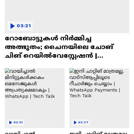
03:21
റോബോട്ടുകൾ നിർമ്മിച്ച
അത്ഭുതം; ചൈനയിലെ ചോങ്
ചിങ് റെയിൽവേസ്റ്റേഷൻ |
Chongqing Railway Station
02:31
02:27
വായിച്ചാൽ
ഇനി ചാറ്റിങ് മാത്രമല്ല,