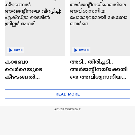
നാടകീയ കീഴടക്കൽ
03:19
02:30
കാബോ
അടി.. തിരിച്ചടി..
വെർദെയുടെ
അർജന്റീനയ്ക്കെതി
കീഴടങ്ങൽ
രെ അവിശ്വസനീയ
അർജന്റീനയെ
പോരാട്ടവുമായി
വിറപ്പിച്ച്; എക്സ്ട്രാ
കേബോ വെർദെ
READ MORE
ടൈമിൽ ത്രില്ലർ
പോര്