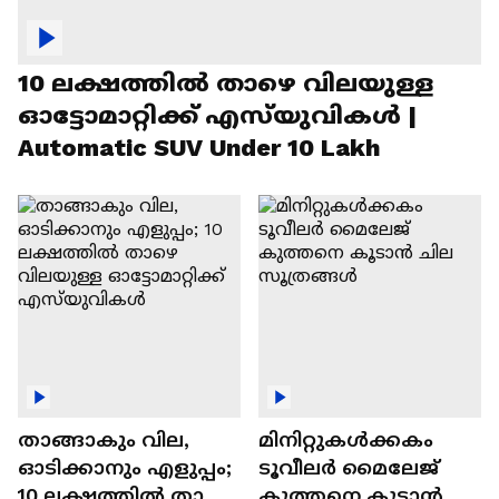
10 ലക്ഷത്തിൽ താഴെ വിലയുള്ള
ഓട്ടോമാറ്റിക്ക് എസ്‍യുവികൾ |
Automatic SUV Under 10 Lakh
താങ്ങാകും വില,
മിനിറ്റുകൾക്കകം
ഓടിക്കാനും എളുപ്പം;
ടൂവീലർ മൈലേജ്
10 ലക്ഷത്തിൽ താഴെ
കുത്തനെ കൂടാൻ