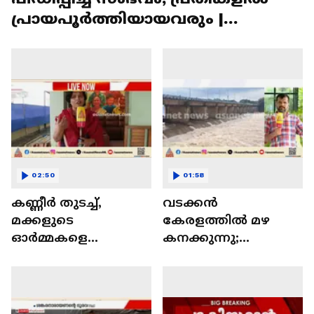
പ്രായപൂർത്തിയായവരും |
Pathanamthitta
02:50
01:58
കണ്ണീർ തുടച്ച്,
വടക്കൻ
മക്കളുടെ
കേരളത്തിൽ മഴ
ഓർമ്മകളെ
കനക്കുന്നു;
നെഞ്ചിലേറ്റി
കോഴിക്കോട്
അനീഷും സയനയും
ജില്ലയിൽ യെല്ലോ
പുതിയ വീട്ടിലേക്ക്... |
അലർട്ട് | Kerala Rains
Chooramala
| Kozhikode