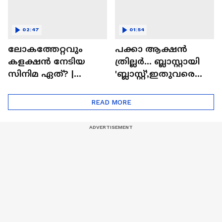
02:47
01:54
ലോകത്തേറ്റവും
പക്കാ ആക്ഷൻ
കളക്ഷൻ നേടിയ
ത്രില്ലർ... ബ്ലാസ്റ്റായി
സിനിമ ഏത്? |
'ബ്ലാസ്റ്റ്',ഇതുവരെയു
Highest Grossing
ള്ള കളക്ഷൻ
Movie
റിപ്പോർട്ട് പുറത്ത് |
READ MORE
Blast