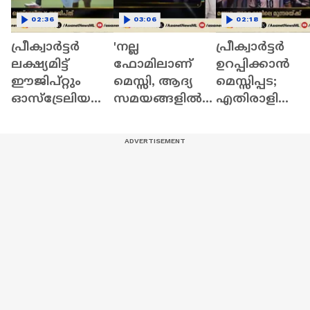
02:36
03:06
02:18
പ്രീക്വാർട്ടർ
'നല്ല
പ്രീക്വാർട്ടർ
ലക്ഷ്യമിട്ട്
ഫോമിലാണ്
ഉറപ്പിക്കാൻ
ഈജിപ്റ്റും
മെസ്സി, ആദ്യ
മെസ്സിപ്പട;
ഓസ്ട്രേലിയ
സമയങ്ങളിൽ
എതിരാളി
യും
തന്നെ ​ഗോൾ
കാബോ
കണ്ടെത്തുക
വേർദെ
യായിരിക്കും
അർജന്റീനയു
ടെ ലക്ഷ്യം'