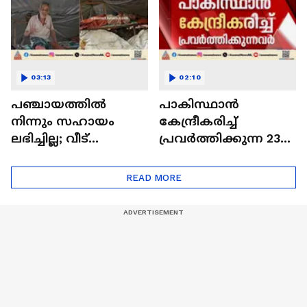
03:13
02:10
പഞ്ചായത്തിൽ
പാകിസ്ഥാൻ
നിന്നും സഹായം
കേന്ദ്രീകരിച്ച്
ലഭിച്ചില്ല; വീട്
പ്രവർത്തിക്കുന്ന 23
തകർന്നതോടെ
പേരെക്കൂടി
ടാർപോളിൻ
ഭീകരരുടെ
READ MORE
ഷീറ്റിനടിയിൽ അഭയം
പട്ടികയിൽ
തേടി 65കാരൻ
ഉൾപ്പെടുത്തി |
Pakistan