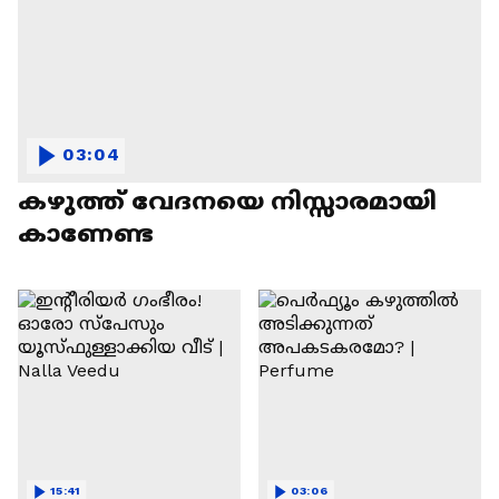
03:04
കഴുത്ത് വേദനയെ നിസ്സാരമായി
കാണേണ്ട
15:41
03:06