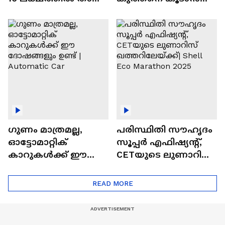
വിലയുള്ള
ചില സൂത്രങ്ങൾ
ഓട്ടോമാറ്റിക്ക്
എസ്‍യുവികൾ
ഗുണം മാത്രമല്ല,
പരിസ്ഥിതി സൗഹൃദം
ഓട്ടോമാറ്റിക്
സൂപ്പർ എഫിഷ്യന്റ്,
കാറുകൾക്ക് ഈ
CETയുടെ ലുണാറിസ്
ദോഷങ്ങളും ഉണ്ട് |
ഖത്തറിലേയ്ക്ക്| Shell
Automatic Car
Eco Marathon 2025
READ MORE