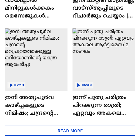
മിനിറ്റുകൾക്കകം
വാട്‌സ്‌ആപ്പിലൂടെ
മെസേജുകള്‍
റീചാർജും ചെയ്യാം |
അപ്രത്യക്ഷമാകും |
WhatsApp Payments |
WhatsApp | Tech Talk
Tech Talk
07:14
05:38
ഇനി അത്യപൂര്‍വ
ഇന്ന് പുതു ചരിത്രം
കാഴ്ച്ചകളുടെ
പിറക്കുന്ന രാത്രി;
നിമിഷം; ചന്ദ്രന്റെ
ഏറ്റവും അകലെ
മറുപുറത്തേക്കുള്ള
ആര്‍ട്ടിമെസ് 2 സംഘം
ഒറിയോണിന്റെ യാത്ര
READ MORE
ആരംഭിച്ചു