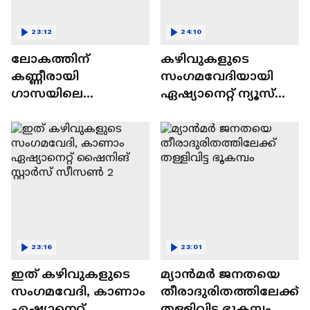
23:12
24:10
ലോകത്തിന്
കഴിവുകളുടെ
കണ്ണീരായി
സംഗമവേദിയായി
ഗാസയിലെ
ഏഷ്യാനെറ്റ് ന്യൂസ്
നിസഹായരായ
ഷൈനിങ് സ്റ്റാർസ്
കുഞ്ഞുങ്ങൾ
സീസൺ 2
23:16
23:01
ഇത് കഴിവുകളുടെ
മ്യാൻമർ ജനതയെ
സംഗമവേദി, കാണാം
തീരാദുരിതത്തിലേക്ക്
ഏഷ്യാനെറ്റ്
തള്ളിവിട്ട ഭൂകമ്പം