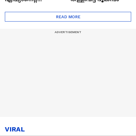
ഷൈനിങ് സ്റ്റാർസ്
സീസൺ 2
READ MORE
VIRAL