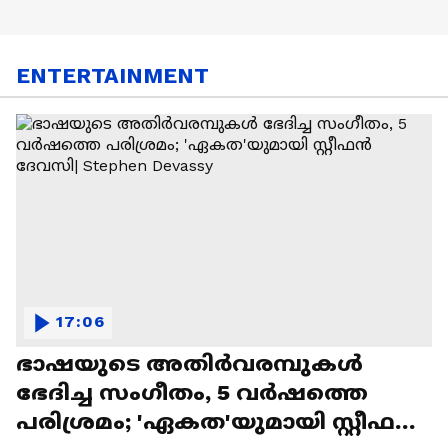
ENTERTAINMENT
17:06
ഭാഷയുടെ അതിർവരമ്പുകൾ
ഭേദിച്ച സംഗീതം, 5 വർഷത്തെ
പരിശ്രമം; 'ഏകത'യുമായി സ്റ്റീഫൻ