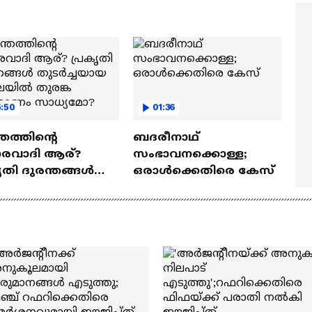
മ്മമ്മ' ഡോളി ജൂൺ |
Mollywood Times
lan
:50
01:36
്തത്തിന്റെ
ബദരീനാഥ്‌
തരവാദി ആര്?
സംഭാവനക്കൊള്ള;
ൃതി ദുരന്തങ്ങൾ
ഒരാൾക്കെതിരെ കേസ്
ർച്ചയായ
ലയിൽ തുരങ്ക
മ്മാണം സാധ്യമോ?