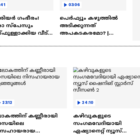
:41
03:06
ീരിയർ ഗംഭീരം!
പെർഫ്യൂം കഴുത്തിൽ
 സ്‌പേസും
അടിക്കുന്നത്
ഫുള്ളാക്കിയ വീട് |
അപകടകരമോ? |
a Veedu
Perfume
23:12
24:10
ോകത്തിന് കണ്ണീരായി
കഴിവുകളുടെ
ാസയിലെ
സംഗമവേദിയായി
ിസഹായരായ
ഏഷ്യാനെറ്റ് ന്യൂസ്
ുഞ്ഞുങ്ങൾ
ഷൈനിങ് സ്റ്റാർസ്