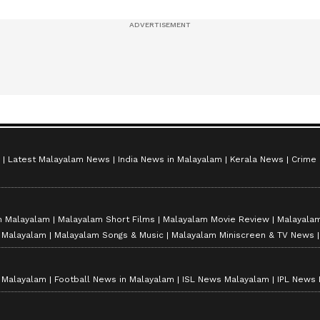
സീസൺ 2
Latest Malayalam News
India News in Malayalam
Kerala News
Crime
n Malayalam
Malayalam Short Films
Malayalam Movie Review
Malayalam
n Malayalam
Malayalam Songs & Music
Malayalam Miniscreen & TV News
n Malayalam
Football News in Malayalam
ISL News Malayalam
IPL News