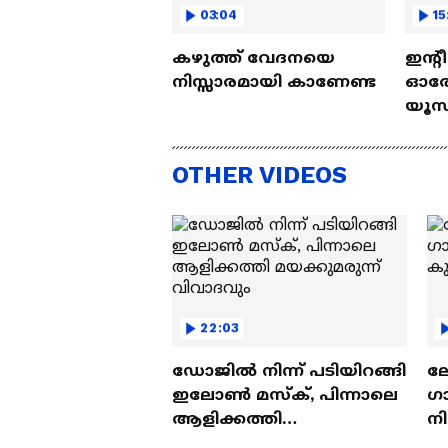
03:04
15
കഴുത്ത് വേദനയെ
ഇന്റ
നിസ്സാരമായി കാണേണ്ട
ഓരോ
യൂസ്
Nall
OTHER VIDEOS
22:03
ഡോജിൽ നിന്ന് പടിയിറങ്ങി
ല
ഇലോൺ മസ്ക്, പിന്നാലെ
ഗ
ആളിക്കത്തി
ന
മയക്കുമരുന്ന് വിവാദവും
ക