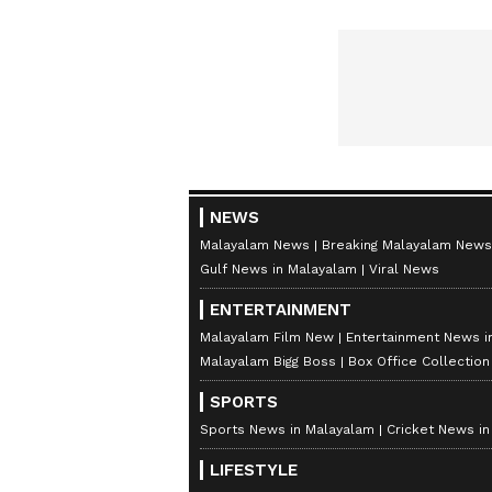
NEWS
Malayalam News
Breaking Malayalam News
Gulf News in Malayalam
Viral News
ENTERTAINMENT
Malayalam Film New
Entertainment News i
Malayalam Bigg Boss
Box Office Collectio
SPORTS
Sports News in Malayalam
Cricket News i
LIFESTYLE