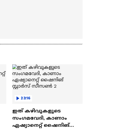
23:16
ഇത് കഴിവുകളുടെ
സംഗമവേദി, കാണാം
ഏഷ്യാനെറ്റ് ഷൈനിങ്
സ്റ്റാർസ് സീസൺ 2