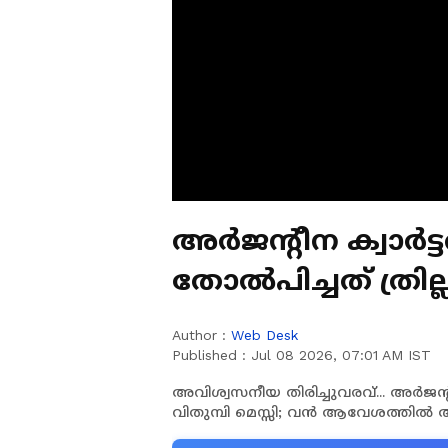
അർജന്റീന ക്വാർട
തോൽപിച്ചത് ത്രില്
Author :
Web Desk
Published :
Jul 08 2026, 07:01 AM IST
അവിശ്വസനീയ തിരിച്ചുവരവ്... അർജന്റ
വിതുമ്പി മെസ്സി; വൻ ആവേശത്തി