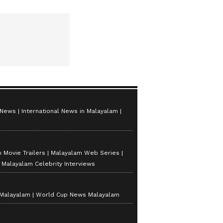
 News
International News in Malayalam
 Movie Trailers
Malayalam Web Series
Malayalam Celebrity Interviews
 Malayalam
World Cup News Malayalam