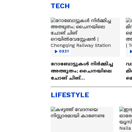
TECH
03:21
റോബോട്ടുകൾ നിർമ്മിച്ച
വ
അത്ഭുതം; ചൈനയിലെ
മി
ചോങ് ചിങ്
മ
റെയിൽവേസ്റ്റേഷൻ |
അപ
Chongqing Railway Station
Wh
LIFESTYLE