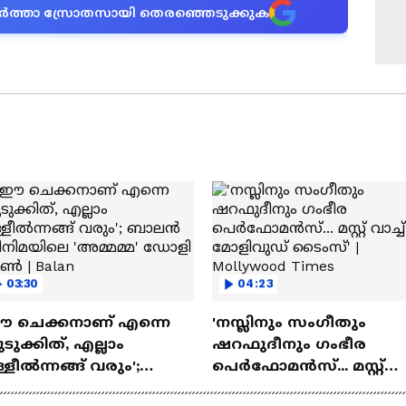
ന വാർത്താ സ്രോതസായി തെരഞ്ഞെടുക്കുക
03:30
04:23
ഈ ചെക്കനാണ് എന്നെ
'നസ്ലിനും സംഗീതും
ടുക്കിത്, എല്ലാം
ഷറഫുദീനും ഗംഭീര
്ളീൽന്നങ്ങ് വരും';
പെർഫോമൻസ്... മസ്റ്റ്
ാലൻ സിനിമയിലെ
വാച്ച് മോളിവുഡ് ടൈംസ്'