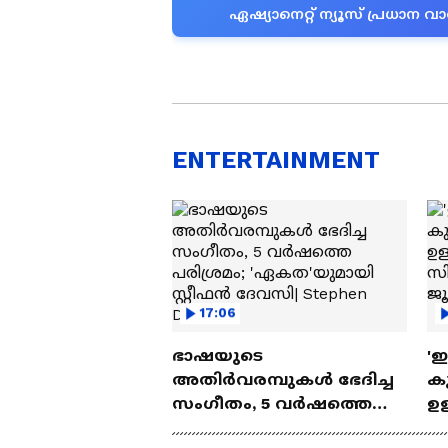
ഏഷ്യാനെറ്റ് ന്യൂസ് പ്രധാ
ENTERTAINMENT
17:06
ഭാഷയുടെ
'
അതിർവരമ്പുകൾ ഭേദിച്ച
കു
സംഗീതം, 5 വർഷത്തെ
ഉള
പരിശ്രമം; 'ഏകത'യുമായി
ബ