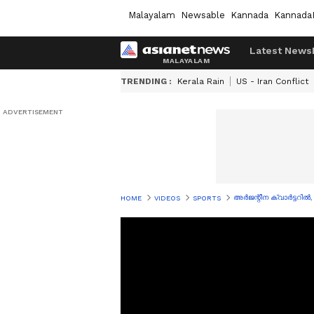
Malayalam
Newsable
Kannada
Kannada
Latest News
TRENDING :
Kerala Rain
US - Iran Conflict
അർജന്റീന ക്വാർട്ടറിൽ,
HOME
VIDEOS
SPORTS