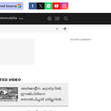
red Source
utomobile
TED VIDEO
അർജന്റീന ക്വാർട്ടറിൽ,
ഈജിപ്തിനെ
W PLAYING
തോൽപിച്ചത് ത്രില്ലറിൽ;
വിതുമ്പി മെസ്സി