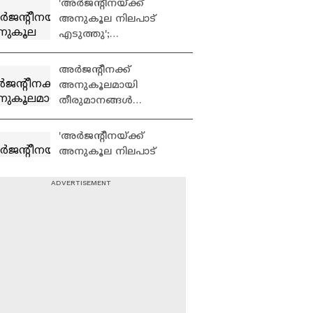
'അർജന്റീനയ്ക്ക്
അനുകൂല നിലപാട്
എടുത്തു';
റഫറിക്കെതിരെ
ഫിഫയ്ക്ക് പരാതി
അർജന്റീനക്ക്
നൽകി ഈജിപ്ത്
അനുകൂലമായി
തീരുമാനങ്ങൾ
എടുത്തു; ഫ്രഞ്ച്
റഫറിക്കെതിരെ
'അർജന്റീനയ്ക്ക്
വിമർശനവുമായി
അനുകൂല നിലപാട്
ഈജിപ്ത്
എടുത്തു';റഫറിക്കെതി
രെ ഫിഫയ്ക്ക് പരാതി
നൽകി ഈജിപ്ത്
റൊണാൾഡോയുടെ
പങ്കാളിയുടെ
സംരംഭത്തിന്
ആശംസകളുമായി
മെസ്സിയുടെ പങ്കാളി
മത്സരത്തിൽ ഈജിപ്ത്
വിവേചനം നേരിട്ടു?;
റഫറിക്ക് എതിരെ