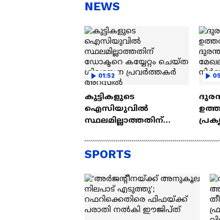
സ്റ്റീഫൻ ദേവസി| Stephen
'അ
NEWS
Devassy
Ba
01:52
05
കുട്ടികളുടെ
ദുരന
ഐസിയുവിൽ
ഉത്
സ്ഥലമില്ലാത്തതിന്
പ്രക
ഡോക്ടറെ കയ്യേറ്റം
തുട
ചെയ്ത ശിവസേന
മേഖ
SPORTS
പ്രവർത്തകർ അറസ്റ്റിൽ
നിർ