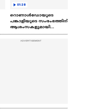
01:28
റൊണാൾഡോയുടെ
പങ്കാളിയുടെ സംരംഭത്തിന്
രെ
ആശംസകളുമായി
ി
മെസ്സിയുടെ പങ്കാളി