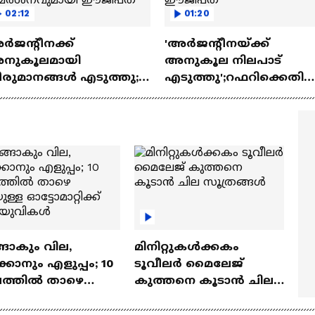
02:12
01:20
ജന്റീനക്ക്
'അർജന്റീനയ്ക്ക്
നുകൂലമായി
അനുകൂല നിലപാട്
ീരുമാനങ്ങൾ എടുത്തു;
എടുത്തു';റഫറിക്കെതി
രഞ്ച് റഫറിക്കെതിരെ
ഫിഫയ്ക്ക് പരാതി നൽക
ിമർശനവുമായി
ഈജിപ്ത്
ജിപ്ത്
ങാകും വില,
മിനിറ്റുകൾക്കകം
്കാനും എളുപ്പം; 10
ടൂവീലർ മൈലേജ്
ഷത്തിൽ താഴെ
കുത്തനെ കൂടാൻ ചില
ുള്ള ഓട്ടോമാറ്റിക്ക്
സൂത്രങ്ങൾ
‍യുവികൾ