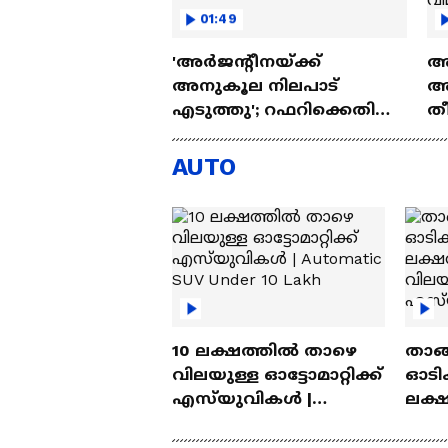
01:49
'അർജന്റീനയ്ക്ക്
അർ
അനുകൂല നിലപാട്
അ
എടുത്തു'; റഫറിക്കെതിരെ
ത
ഫിഫയ്ക്ക് പരാതി നൽകി
ഫ്
ഈജിപ്ത്
വ
AUTO
ഈ
10 ലക്ഷത്തിൽ താഴെ
താങ്
വിലയുള്ള ഓട്ടോമാറ്റിക്ക്
ഓടിക
എസ്‍യുവികൾ |
ലക്
Automatic SUV Under 10
വിലയ
Lakh
എസ്