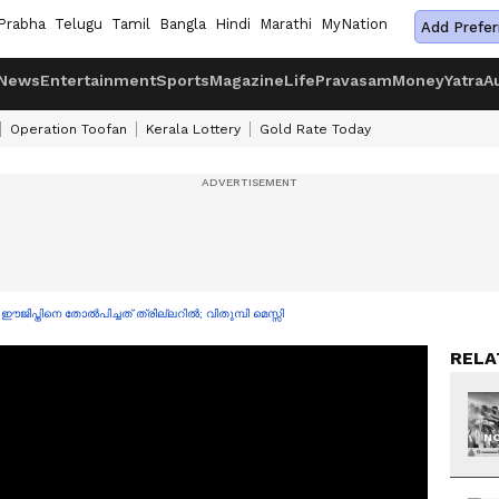
Prabha
Telugu
Tamil
Bangla
Hindi
Marathi
MyNation
Add Prefer
News
Entertainment
Sports
Magazine
Life
Pravasam
Money
Yatra
A
Operation Toofan
Kerala Lottery
Gold Rate Today
 ഈജിപ്തിനെ തോൽപിച്ചത് ത്രില്ലറിൽ; വിതുമ്പി മെസ്സി
RELA
NO