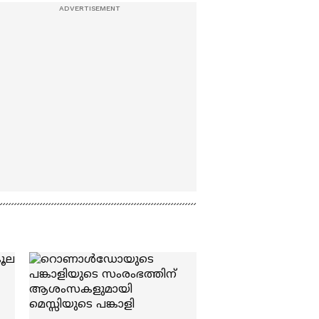
അൻ്റൊനെല
അക്കൗണ്ടുകൾ പൂട്ടി
ഫ്രാൻകോയിസ്
ലെറ്റെക്സെയർ | FIFA
World Cup 2026