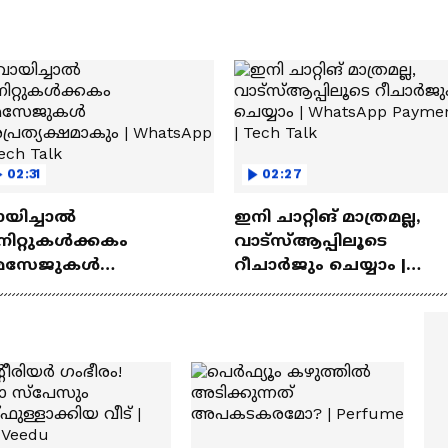
02:31
02:27
ായിച്ചാൽ
ഇനി ചാറ്റിങ് മാത്രമല്ല,
നിറ്റുകൾക്കകം
വാട്‌സ്‌ആപ്പിലൂടെ
െസേജുകള്‍
റീചാർജും ചെയ്യാം |
്രത്യക്ഷമാകും |
WhatsApp Payments | Te
atsApp | Tech Talk
Talk