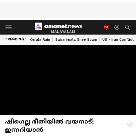
MALAYALAM
TRENDING :
Kerala Rain
Sabarimala Ghee Scam
US - Iran Conflict
ഷി​ഗെല്ല ഭീതിയിൽ വയനാട്;
ഇന്നറിയാൻ