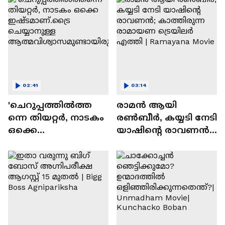
02:41
03:14
'ചെറുപ്പത്തിൽത്ത
രാമന്‍ ആയി
ന്നെ തിയറ്റർ, നാടകം
രൺബീർ, കയ്യടി നേടി
ഒക്കെ
യാഷിന്റെ രാവണൻ;
ഇഷ്ടമാണ്.ട്രൈ
കാത്തിരുന്ന
ചെയ്യാനുള്ള
രാമായണ ട്രെയിലർ
ആത്മവിശ്വാസമുണ്ടാ
എത്തി | Ramayana
യിരുന്നില്ല'
Movie