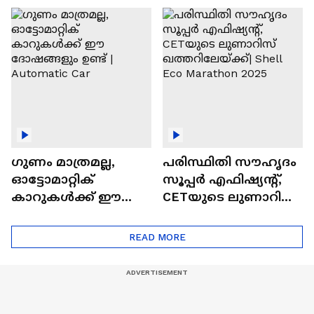
ഓട്ടോമാറ്റിക്ക്
എസ്‍യുവികൾ
ഗുണം മാത്രമല്ല,
പരിസ്ഥിതി സൗഹൃദം
ഓട്ടോമാറ്റിക്
സൂപ്പർ എഫിഷ്യന്റ്,
കാറുകൾക്ക് ഈ
CETയുടെ ലുണാറിസ്
ദോഷങ്ങളും ഉണ്ട് |
ഖത്തറിലേയ്ക്ക്| Shell
Automatic Car
Eco Marathon 2025
READ MORE