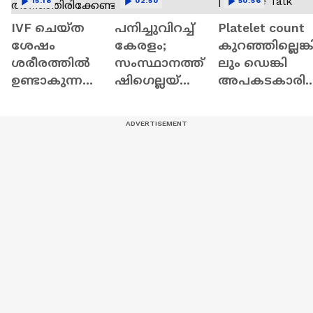
15:18
02:50
50:56
IVF ചെയ്ത
പനിച്ചുവിറച്ച്
Platelet count
ശേഷം
കേരളം;
കുറഞ്ഞില്ലെങ്ക
ശരീരത്തിൽ
സംസ്ഥാനത്ത്
ലും ഡെങ്കി
ഉണ്ടാകുന്ന
ഷിഗെല്ലയ്‌ക്കൊ
അപകടകാരി
മാറ്റങ്ങൾ...
പ്പം മലേറിയയും
യാകാം | Dr
നിർബന്ധമാ
സ്ഥിരീകരിച്ചു
Sheeja Suguna
യും
interview |
അറിഞ്ഞിരി
Science Talk
ക്കേണ്ട
കാര്യങ്ങൾ