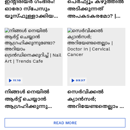
ഇന്റീരിയർ ഗംഭീരം!
പെർഫ്യൂം കഴുത്തിൽ
ഓരോ സ്‌പേസും
അടിക്കുന്നത്
യൂസ്ഫുള്ളാക്കിയ
അപകടകരമോ? |
വീട് | Nalla Veedu
Perfume
11:10
09:37
നിങ്ങൾ നെയിൽ
സെർവിക്കൽ
ആർട്ട് ചെയ്യാൻ
ക്യാൻസർ;
ആഗ്രഹിക്കുന്നുണ്ടോ
അറിയേണ്ടതെല്ലാം |
? അറിയാം
Doctor In | Cervical
ട്രെൻഡിനെക്കുറിച്ച് |
Cancer
READ MORE
Nail Art | Trends Cafe