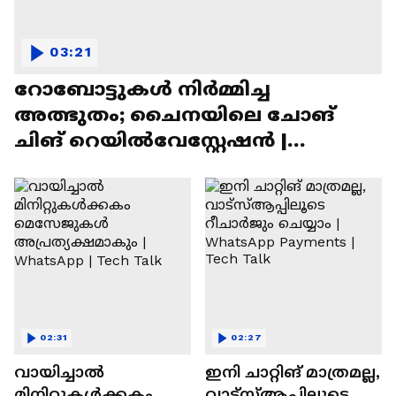
03:21
റോബോട്ടുകൾ നിർമ്മിച്ച
അത്ഭുതം; ചൈനയിലെ ചോങ്
ചിങ് റെയിൽവേസ്റ്റേഷൻ |
Chongqing Railway Station
02:31
02:27
വായിച്ചാൽ
ഇനി ചാറ്റിങ് മാത്രമല്ല,
മിനിറ്റുകൾക്കകം
വാട്‌സ്‌ആപ്പിലൂടെ