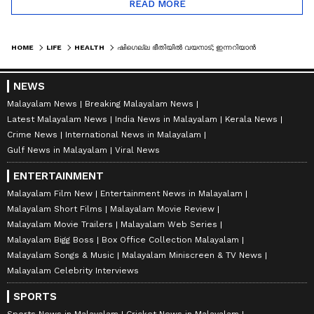
READ MORE
HOME
LIFE
HEALTH
ഷി​ഗെല്ല ഭീതിയിൽ വയനാട്; ഇന്നറിയാൻ
NEWS
Malayalam News
Breaking Malayalam News
Latest Malayalam News
India News in Malayalam
Kerala News
Crime News
International News in Malayalam
Gulf News in Malayalam
Viral News
ENTERTAINMENT
Malayalam Film New
Entertainment News in Malayalam
Malayalam Short Films
Malayalam Movie Review
Malayalam Movie Trailers
Malayalam Web Series
Malayalam Bigg Boss
Box Office Collection Malayalam
Malayalam Songs & Music
Malayalam Miniscreen & TV News
Malayalam Celebrity Interviews
SPORTS
Sports News in Malayalam
Cricket News in Malayalam