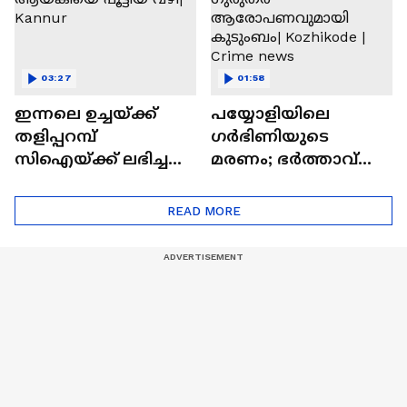
03:27
01:58
ഇന്നലെ ഉച്ചയ്ക്ക്
പയ്യോളിയിലെ
തളിപ്പറമ്പ്
ഗർഭിണിയുടെ
സിഐയ്ക്ക് ലഭിച്ച
മരണം; ഭർത്താവ്
നിര്‍ണായക വിവരം;
നവാസിനെതിരെ
അര്‍ജുൻ
ഗുരുതര
READ MORE
ആയങ്കിയെ പൂട്ടിയ
ആരോപണവുമായി
വഴി| Kannur
കുടുംബം| Kozhikode |
Crime news