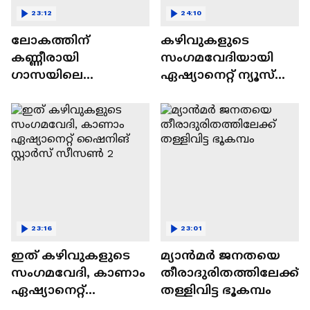
23:12
24:10
ലോകത്തിന്
കഴിവുകളുടെ
കണ്ണീരായി
സംഗമവേദിയായി
ഗാസയിലെ
ഏഷ്യാനെറ്റ് ന്യൂസ്
നിസഹായരായ
ഷൈനിങ് സ്റ്റാർസ്
കുഞ്ഞുങ്ങൾ
സീസൺ 2
23:16
23:01
ഇത് കഴിവുകളുടെ
മ്യാൻമർ ജനതയെ
സംഗമവേദി, കാണാം
തീരാദുരിതത്തിലേക്ക്
ഏഷ്യാനെറ്റ്
തള്ളിവിട്ട ഭൂകമ്പം
ഷൈനിങ് സ്റ്റാർസ്