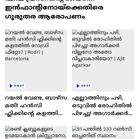
ഇൻഫാന്റിനോയ്‌ക്കെതിരെ
ഗുരുതര ആരോപണം
04:37
05:51
റയല്‍ വേണ്ട, ബാഴ്‌സ
എല്ലാത്തിനും പഴി,
മതി! ഹൻസി
ഒടുവില്‍ രോഹിതില്‍
ഫ്ലിക്കിന്റെ കളത്തില്‍
പിഴച്ചു! അഗാര്‍ക്കർ
റോഡ്രി ഫിറ്റോ? |
വില്ലനോ അതോ
Rodri | Barcelona
വിപ്ലവകാരിയോ? |
Ajit Agarkar