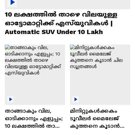
10 ലക്ഷത്തിൽ താഴെ വിലയുള്ള
ഓട്ടോമാറ്റിക്ക് എസ്‍യുവികൾ |
Automatic SUV Under 10 Lakh
താങ്ങാകും വില,
മിനിറ്റുകൾക്കകം
ഓടിക്കാനും എളുപ്പം;
ടൂവീലർ മൈലേജ്
10 ലക്ഷത്തിൽ താഴെ
കുത്തനെ കൂടാൻ
വിലയുള്ള
ചില സൂത്രങ്ങൾ