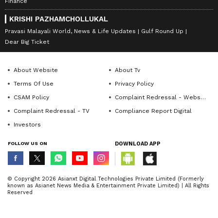
Finance
KRISHI PAZHAMCHOLLUKAL
Pravasi Malayali World, News & Life Updates
Gulf Round Up
Dear Big Ticket
About Website
About Tv
Terms Of Use
Privacy Policy
CSAM Policy
Complaint Redressal - Website
Complaint Redressal - TV
Compliance Report Digital
Investors
FOLLOW US ON
DOWNLOAD APP
© Copyright 2026 Asianxt Digital Technologies Private Limited (Formerly
known as Asianet News Media & Entertainment Private Limited) | All Rights
Reserved