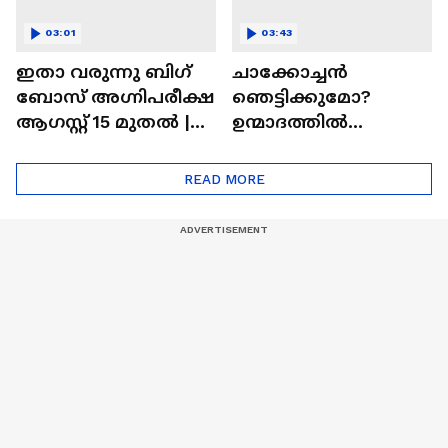
03:01
03:43
ഇതാ വരുന്നു ബിഗ്
ചാക്കോച്ചന്‍
ബോസ് അഗ്നിപരീക്ഷ
ഞെട്ടിക്കുമോ?
ആഗസ്റ്റ് 15 മുതൽ |
ഉന്മാദത്തിൽ
Bigg Boss Agnipariksha
ഒളിഞ്ഞിരിക്കുന്നതെ
ന്ത്?| Unmadham
READ MORE
Movie| Kunchacko
Boban