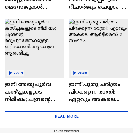
മെസേജുകള്‍
റീചാർജും ചെയ്യാം |
അപ്രത്യക്ഷമാകും |
WhatsApp Payments |
WhatsApp | Tech Talk
Tech Talk
07:14
05:38
ഇനി അത്യപൂര്‍വ
ഇന്ന് പുതു ചരിത്രം
കാഴ്ച്ചകളുടെ
പിറക്കുന്ന രാത്രി;
നിമിഷം; ചന്ദ്രന്റെ
ഏറ്റവും അകലെ
മറുപുറത്തേക്കുള്ള
ആര്‍ട്ടിമെസ് 2 സംഘം
ഒറിയോണിന്റെ യാത്ര
READ MORE
ആരംഭിച്ചു