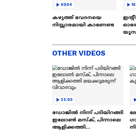
03:04
15
കഴുത്ത് വേദനയെ
ഇന്റ
നിസ്സാരമായി കാണേണ്ട
ഓരോ
യൂസ്
Nall
OTHER VIDEOS
22:03
ഡോജിൽ നിന്ന് പടിയിറങ്ങി
ല
ഇലോൺ മസ്ക്, പിന്നാലെ
ഗ
ആളിക്കത്തി
ന
മയക്കുമരുന്ന് വിവാദവും
ക