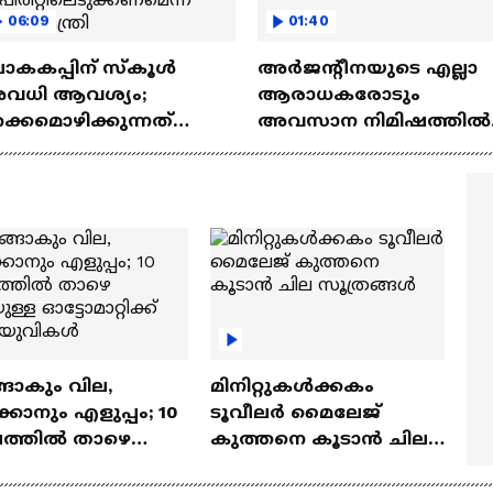
06:09
01:40
ോകകപ്പിന് സ്കൂൾ
അർജന്റീനയുടെ എല്ലാ
വധി ആവശ്യം;
ആരാധകരോടും
ക്കമൊഴിക്കുന്നത്
അവസാന നിമിഷത്തിൽ
്പോർട്സ്മാൻ
നന്ദി പറഞ്ഞ് മെസ്സി
പിരിറ്റിലെടുക്കണമെന്ന്
യികമന്ത്രി
ങാകും വില,
മിനിറ്റുകൾക്കകം
്കാനും എളുപ്പം; 10
ടൂവീലർ മൈലേജ്
ഷത്തിൽ താഴെ
കുത്തനെ കൂടാൻ ചില
ുള്ള ഓട്ടോമാറ്റിക്ക്
സൂത്രങ്ങൾ
‍യുവികൾ