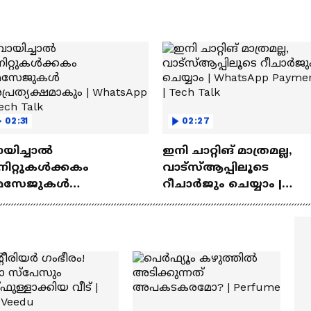
02:31
02:27
ായിച്ചാൽ
ഇനി ചാറ്റിങ് മാത്രമല്ല,
നിറ്റുകൾക്കകം
വാട്‌സ്‌ആപ്പിലൂടെ
െസേജുകള്‍
റീചാർജും ചെയ്യാം |
്രത്യക്ഷമാകും |
WhatsApp Payments | Te
atsApp | Tech Talk
Talk