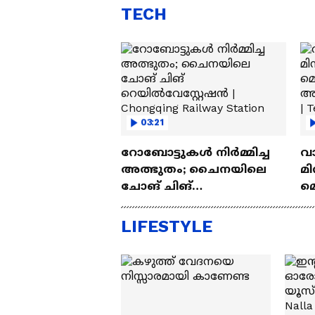
TECH
03:21
റോബോട്ടുകൾ നിർമ്മിച്ച
വ
അത്ഭുതം; ചൈനയിലെ
മി
ചോങ് ചിങ്
മ
റെയിൽവേസ്റ്റേഷൻ |
അപ
Chongqing Railway Station
Wh
LIFESTYLE