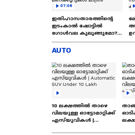
07:08
ഇതിഹാസതാരത്തിന്റെ
ല
ഇടംകാൽ ഷോട്ടിൽ ​
അ
ഗോൾവല കുലുങ്ങുമോ?;
ഉറ
ലോകകപ്പ് ചാമ്പ്യൻമാരെ
സ
അറിയാൻ മണിക്കൂറുകൾ
സ്
AUTO
മാത്രം
കാ
10 ലക്ഷത്തിൽ താഴെ
താങ്
വിലയുള്ള ഓട്ടോമാറ്റിക്ക്
ഓടിക
എസ്‍യുവികൾ |
ലക്
Automatic SUV Under 10
വിലയ
Lakh
എസ്