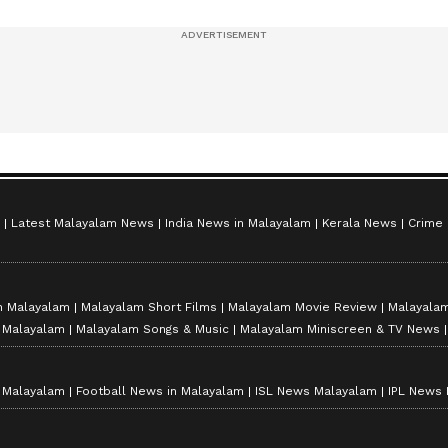
സീസൺ 2
Latest Malayalam News
India News in Malayalam
Kerala News
Crime
n Malayalam
Malayalam Short Films
Malayalam Movie Review
Malayalam
n Malayalam
Malayalam Songs & Music
Malayalam Miniscreen & TV News
n Malayalam
Football News in Malayalam
ISL News Malayalam
IPL News