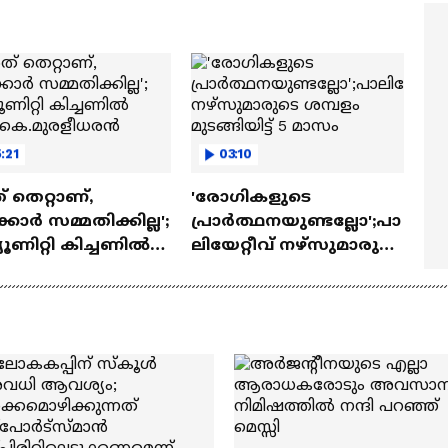
സ്റ്റീഫൻ ദേവസി| Stephe
Devassy
:21
03:10
 തെറ്റാണ്,
'​രോ​ഗികളുടെ
കാർ സമ്മതിക്കില്ല';
പ്രാർത്ഥനയുണ്ടല്ലോ';പാ
്യൂണിറ്റി കിച്ചണിൽ
ലിയേറ്റീവ് നഴ്സുമാരുടെ
ച് കെ.മുരളീധരൻ
ശമ്പളം മുടങ്ങിയിട്ട് 5
മാസം