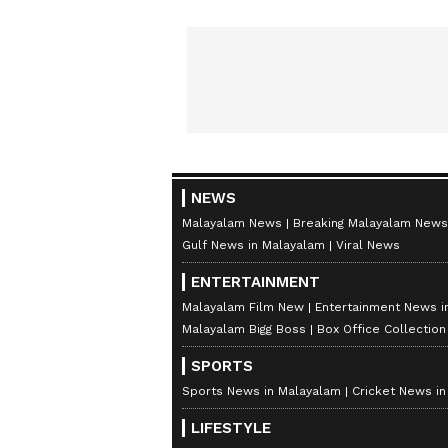
NEWS
Malayalam News
Breaking Malayalam News
Gulf News in Malayalam
Viral News
ENTERTAINMENT
Malayalam Film New
Entertainment News i
Malayalam Bigg Boss
Box Office Collectio
SPORTS
Sports News in Malayalam
Cricket News i
LIFESTYLE