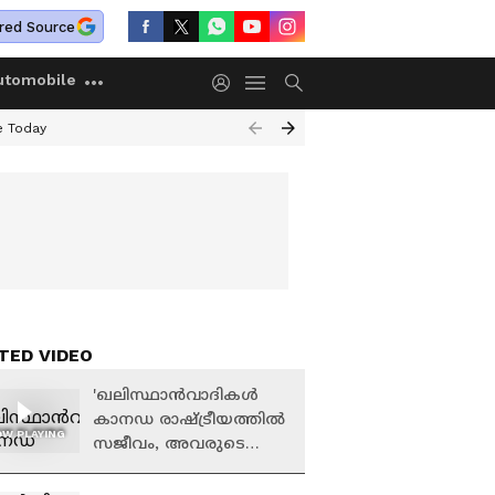
red Source
utomobile
e Today
TED VIDEO
'ഖലിസ്ഥാന്‍വാദികള്‍
കാനഡ രാഷ്ട്രീയത്തില്‍
W PLAYING
സജീവം, അവരുടെ
വോട്ടാണ് ട്രൂഡോയുടെ
ലക്ഷ്യം'