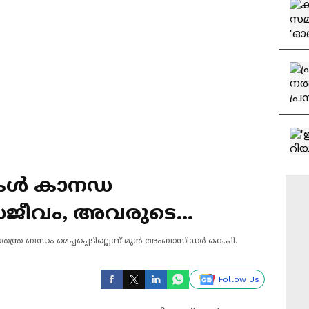
കള്‍ കാനഡ
‍ സജീവം, അവരുടെ
ുടെ ലക്ഷ്യം'
്ര ബന്ധം മെച്ചപ്പെടില്ലെന്ന് മുന്‍ അംബാസിഡര്‍ കെ.പി.
Follow Us