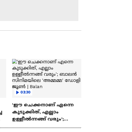
വേണുഗോപാലൻ
2024ൽ ലോക
രാജ്യങ്ങളിൽ
സംഭവിച്ചത്
എന്തൊക്കെ?; കാണാം
ലോക ജാലകം
ഇന്ത്യ-കുവൈത്ത്
ബന്ധം തന്ത്രപരമായ
പങ്കാളിത്തത്തിലേക്ക്
ഉയരുമ്പോള്‍
ക്രിസ്‌മസിനെയും
പുതുവത്സരത്തെയും
വരവേൽക്കാനൊരുങ്ങി
അമേരിക്ക
വീറും വാശിയും
03:30
നിറഞ്ഞ തെരഞ്ഞെടുപ്പ്
'ഈ ചെക്കനാണ് എന്നെ
പോരാട്ടം; അധികാര
കൈമാറ്റത്തിനൊരുങ്ങി
ച
കുടുക്കിത്, എല്ലാം
അമേരിക്ക
ഉള്ളീൽന്നങ്ങ് വരും';
ഏത് പ്രായത്തിൽ
യി
ബാലൻ സിനിമയിലെ
ഉള്ളവരുടെയും മനം