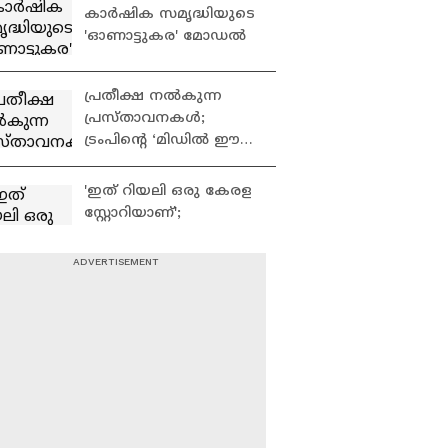
കാർഷിക സമൃദ്ധിയുടെ
'ഓണാട്ടുകര' മോഡൽ
പ്രതീക്ഷ നൽകുന്ന
പ്രസ്താവനകൾ;
ട്രംപിന്റെ ‘മിഡിൽ ഈസ്റ്റ്
ഡീൽ' നൽകുന്നത് വൻ
പ്രതീക്ഷകൾ
'ഇത് റിയലി ഒരു കേരള
സ്റ്റോറിയാണ്';
87കാരനായ റാഷിദ്‌
അൻവർ ധറിനെ
മലയാളികൾ നാട്ടിൽ
വേനൽ കാലമായാൽ
എത്തിച്ച കഥ
പിന്നെ താരം
തണ്ണിമത്തനാണ്;തണ്ണിമ
ത്തൻ കൃഷിയിൽ
നൂറുമേനി കൊയ്‌ത്
എല്ലാ ദിവസവും
സുഹൃത്തുക്കൾ
വരുമാനം, പച്ചക്കറി
കൃഷിയിൽ നൂറ് മേനി
കൊയ്ത്