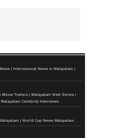
 News
International News in Malayalam
 Movie Trailers
Malayalam Web Series
Malayalam Celebrity Interviews
 Malayalam
World Cup News Malayalam