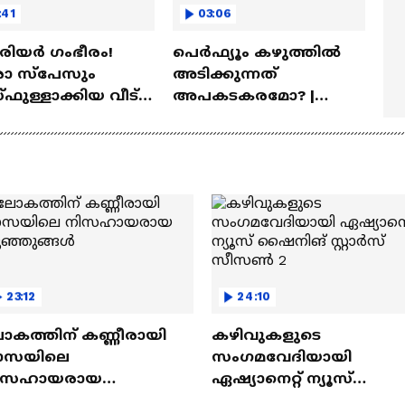
:41
03:06
ീരിയർ ഗംഭീരം!
പെർഫ്യൂം കഴുത്തിൽ
 സ്‌പേസും
അടിക്കുന്നത്
ഫുള്ളാക്കിയ വീട് |
അപകടകരമോ? |
a Veedu
Perfume
23:12
24:10
ോകത്തിന് കണ്ണീരായി
കഴിവുകളുടെ
ാസയിലെ
സംഗമവേദിയായി
ിസഹായരായ
ഏഷ്യാനെറ്റ് ന്യൂസ്
ുഞ്ഞുങ്ങൾ
ഷൈനിങ് സ്റ്റാർസ്