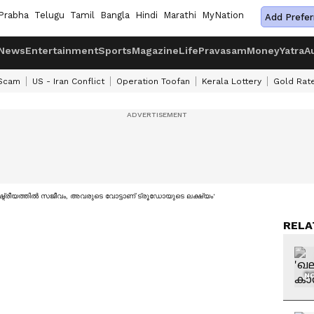
Prabha
Telugu
Tamil
Bangla
Hindi
Marathi
MyNation
Add Prefer
News
Entertainment
Sports
Magazine
Life
Pravasam
Money
Yatra
A
 Scam
US - Iran Conflict
Operation Toofan
Kerala Lottery
Gold Rat
്ട്രീയത്തില്‍ സജീവം, അവരുടെ വോട്ടാണ് ട്രൂഡോയുടെ ലക്ഷ്യം'
RELA
NO