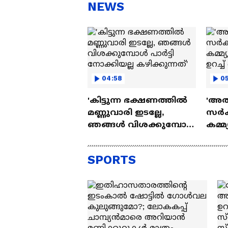
NEWS
04:58
05
'കിട്ടുന്ന ഭക്ഷണത്തിൽ
'അത്
മണ്ണുവാരി ഇടല്ലേ,
സർക്
ഞങ്ങൾ വിശക്കുമ്പോൾ
കമ്മ
പാർട്ടി നോക്കിയല്ല
ഉറച്
കഴിക്കുന്നത്'
SPORTS