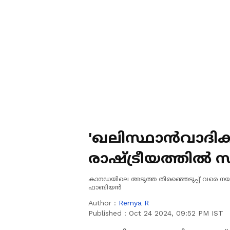
'ഖലിസ്ഥാന്‍വാദി
രാഷ്ട്രീയത്തില്
വോട്ടാണ് ട്രൂഡോയ
കാനഡയിലെ അടുത്ത തിരഞ്ഞെടുപ്പ് വരെ നയതന്ത
ഫാബിയന്‍
Author :
Remya R
Published :
Oct 24 2024, 09:52 PM IST