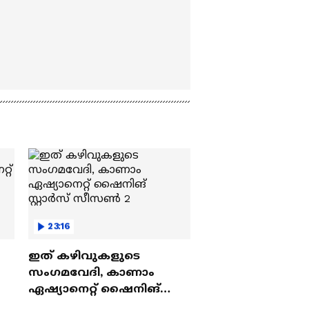
23:16
ഇത് കഴിവുകളുടെ
സംഗമവേദി, കാണാം
ഏഷ്യാനെറ്റ് ഷൈനിങ്
സ്റ്റാർസ് സീസൺ 2