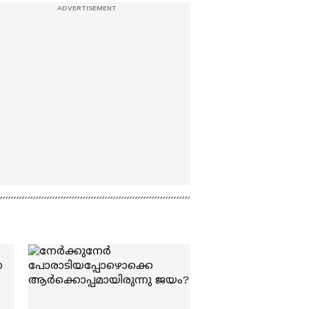
n
'അമ്മമ്മ' ഡോളി ജൂൺ |
കവരും; അലങ്കാര
മത്സ്യങ്ങളുടെ
Balan
വ്യത്യസ്തമായ കൃഷി
രീതി കാണാം