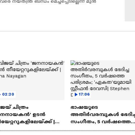
നയതന്ത്ര ബന്ധം മെച്ചപ്പെടില്ലെന്ന് മുന്‍
02:20
17:06
ജയ് ചിത്രം
ഭാഷയുടെ
ജനനായകൻ' ഉടൻ
അതിർവരമ്പുകൾ ഭേദിച്
യേറ്ററുകളിലേയ്ക്ക് |
സംഗീതം, 5 വർഷത്തെ
na Nayagan
പരിശ്രമം; 'ഏകത'യുമാ