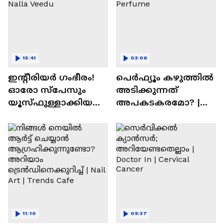
15:41
03:06
ഇന്റീരിയർ ഗംഭീരം!
പെർഫ്യൂം കഴുത്തിൽ
ഓരോ സ്‌പേസും
അടിക്കുന്നത്
യൂസ്ഫുള്ളാക്കിയ
അപകടകരമോ? |
വീട് | Nalla Veedu
Perfume
11:10
09:37