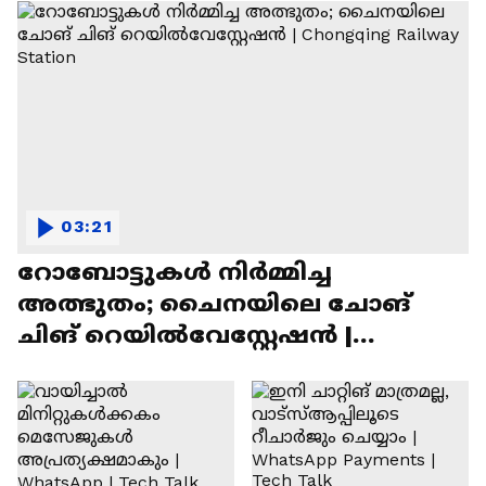
03:21
റോബോട്ടുകൾ നിർമ്മിച്ച
അത്ഭുതം; ചൈനയിലെ ചോങ്
ചിങ് റെയിൽവേസ്റ്റേഷൻ |
Chongqing Railway Station