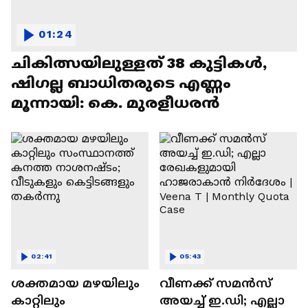
01:24
ചികിത്സയിലുള്ളത് 38 കുട്ടികൾ,
ഷിഗല്ല ബാധിതരുടെ എണ്ണം
മൂന്നായി: കെ. മുരളീധരൻ
02:41
05:43
ശക്തമായ മഴയിലും
വീണക്ക് സമൻസ്
കാറ്റിലും
അയച്ച് ഇ.ഡി; എല്ലാ