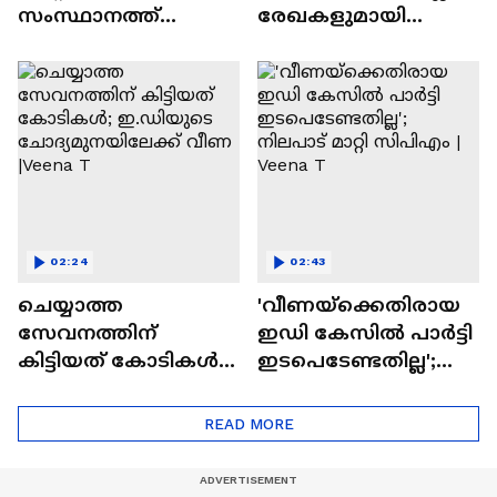
സംസ്ഥാനത്ത്
രേഖകളുമായി
കനത്ത നാശനഷ്ടം;
ഹാജരാകാൻ
വീടുകളും
നിർദേശം | Veena T |
കെട്ടിടങ്ങളും
Monthly Quota Case
തകർന്നു
02:24
02:43
ചെയ്യാത്ത
'വീണയ്‌ക്കെതിരായ
സേവനത്തിന്
ഇഡി കേസിൽ പാർട്ടി
കിട്ടിയത് കോടികൾ;
ഇടപെടേണ്ടതില്ല';
ഇ.ഡിയുടെ
നിലപാട് മാറ്റി
ചോദ്യമുനയിലേക്ക്
സിപിഎം | Veena T
READ MORE
വീണ |Veena T