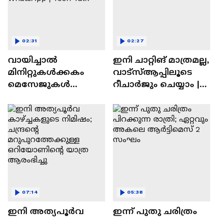
02:31
02:27
വായിച്ചാൽ
ഇനി ചാറ്റിങ് മാത്രമല്ല,
മിനിറ്റുകൾക്കകം
വാട്‌സ്‌ആപ്പിലൂടെ
മെസേജുകള്‍
റീചാർജും ചെയ്യാം |
അപ്രത്യക്ഷമാകും |
WhatsApp Payments |
WhatsApp | Tech Talk
Tech Talk
07:14
05:38
ഇനി അത്യപൂര്‍വ
ഇന്ന് പുതു ചരിത്രം