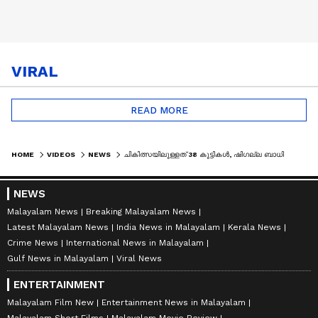
VIRAL
READ MORE
HOME
VIDEOS
NEWS
ചികിത്സയിലുള്ളത് 38 കുട്ടികൾ, ഷിഗല്ല ബാധിതരുടെ എണ്ണം മൂന്നായി: കെ. മുരളീധരൻ
NEWS
Malayalam News
Breaking Malayalam News
Latest Malayalam News
India News in Malayalam
Kerala News
Crime News
International News in Malayalam
Gulf News in Malayalam
Viral News
ENTERTAINMENT
Malayalam Film New
Entertainment News in Malayalam
Malayalam Short Films
Malayalam Movie Review