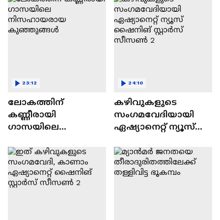
23:12
24:10
ലോകത്തിന്
കഴിവുകളുടെ
കണ്ണീരായി
സംഗമവേദിയായി
ഗാസയിലെ
ഏഷ്യാനെറ്റ് ന്യൂസ്
നിസഹായരായ
ഷൈനിങ് സ്റ്റാർസ്
കുഞ്ഞുങ്ങൾ
സീസൺ 2