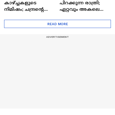
കാഴ്ച്ചകളുടെ
പിറക്കുന്ന രാത്രി;
നിമിഷം; ചന്ദ്രന്റെ
ഏറ്റവും അകലെ
മറുപുറത്തേക്കുള്ള
ആര്‍ട്ടിമെസ് 2 സംഘം
ഒറിയോണിന്റെ യാത്ര
READ MORE
ആരംഭിച്ചു