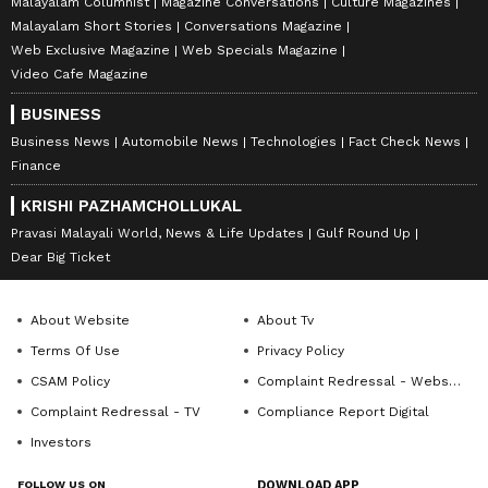
Malayalam Columnist
Magazine Conversations
Culture Magazines
Malayalam Short Stories
Conversations Magazine
Web Exclusive Magazine
Web Specials Magazine
Video Cafe Magazine
BUSINESS
Business News
Automobile News
Technologies
Fact Check News
Finance
KRISHI PAZHAMCHOLLUKAL
Pravasi Malayali World, News & Life Updates
Gulf Round Up
Dear Big Ticket
About Website
About Tv
Terms Of Use
Privacy Policy
CSAM Policy
Complaint Redressal - Website
Complaint Redressal - TV
Compliance Report Digital
Investors
FOLLOW US ON
DOWNLOAD APP