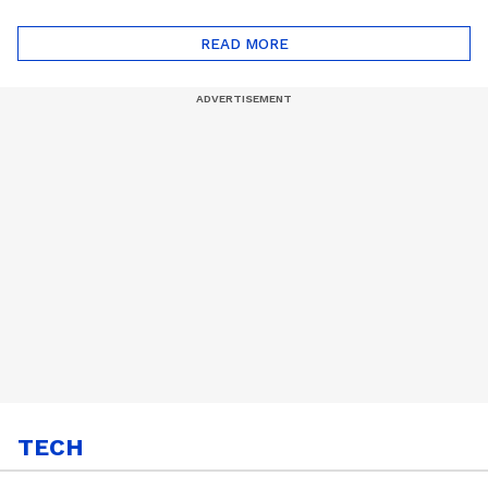
ദോഷങ്ങളും ഉണ്ട് |
ഖത്തറിലേയ്ക്ക്| Shell
Automatic Car
Eco Marathon 2025
READ MORE
TECH