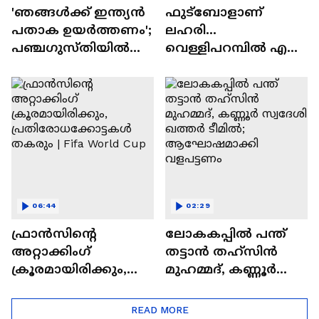
'ഞങ്ങൾക്ക് ഇന്ത്യൻ
ഫുട്ബോളാണ്
പതാക ഉയർത്തണം';
ലഹരി...
പഞ്ച​ഗുസ്തിയിൽ
വെള്ളിപറമ്പിൽ എല്ലാ
വിജയ​ഗാഥയുമായി
ടീമുകളുടെയും
ഈ കാസർ‌​
ആരാധക സം​ഗമം,
കോടുകാർ
കൂടെ ഫാൻസ്
ഷോയും
06:44
02:29
ഫ്രാന്‍സിന്റെ
ലോകകപ്പിൽ പന്ത്
അറ്റാക്കിംഗ്‌
തട്ടാൻ തഹ്സിന്‍
ക്രൂരമായിരിക്കും,
മുഹമ്മദ്, കണ്ണൂർ
പ്രതിരോധക്കോട്ടക
സ്വദേശി ഖത്തർ
ള്‍ തകരും | Fifa World
ടീമിൽ;
READ MORE