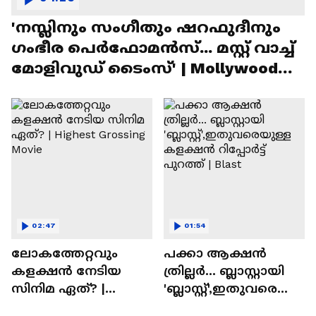
'നസ്ലിനും സംഗീതും ഷറഫുദീനും
ഗംഭീര പെർഫോമൻസ്... മസ്റ്റ് വാച്ച്
മോളിവുഡ് ടൈംസ്' | Mollywood
Times
02:47
01:54
ലോകത്തേറ്റവും
പക്കാ ആക്ഷൻ
കളക്ഷൻ നേടിയ
ത്രില്ലർ... ബ്ലാസ്റ്റായി
സിനിമ ഏത്? |
'ബ്ലാസ്റ്റ്',ഇതുവരെയു
Highest Grossing
ള്ള കളക്ഷൻ