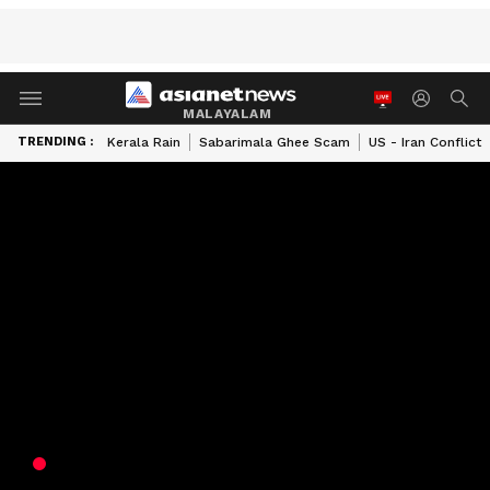
MALAYALAM
TRENDING :
Kerala Rain
Sabarimala Ghee Scam
US - Iran Conflict