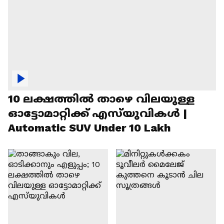
10 ലക്ഷത്തിൽ താഴെ വിലയുള്ള
ഓട്ടോമാറ്റിക്ക് എസ്‍യുവികൾ |
Automatic SUV Under 10 Lakh