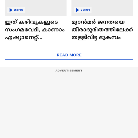
23:16
23:01
ഇത് കഴിവുകളുടെ
മ്യാൻമർ ജനതയെ
സംഗമവേദി, കാണാം
തീരാദുരിതത്തിലേക്ക്
ഏഷ്യാനെറ്റ്
തള്ളിവിട്ട ഭൂകമ്പം
ഷൈനിങ് സ്റ്റാർസ്
സീസൺ 2
READ MORE