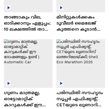
താങ്ങാകും വില,
മിനിറ്റുകൾക്കകം
ഓടിക്കാനും എളുപ്പം;
ടൂവീലർ മൈലേജ്
10 ലക്ഷത്തിൽ താഴെ
കുത്തനെ കൂടാൻ
വിലയുള്ള
ചില സൂത്രങ്ങൾ
ഓട്ടോമാറ്റിക്ക്
എസ്‍യുവികൾ
ഗുണം മാത്രമല്ല,
പരിസ്ഥിതി സൗഹൃദം
ഓട്ടോമാറ്റിക്
സൂപ്പർ എഫിഷ്യന്റ്,
കാറുകൾക്ക് ഈ
CETയുടെ ലുണാറിസ്