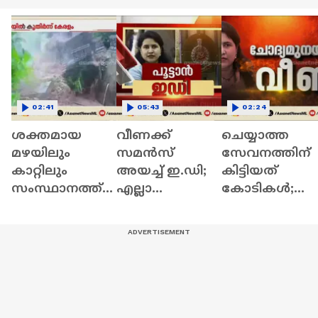
02:41
05:43
02:24
ശക്തമായ
വീണക്ക്
ചെയ്യാത്ത
മഴയിലും
സമൻസ്
സേവനത്തിന്
കാറ്റിലും
അയച്ച് ഇ.ഡി;
കിട്ടിയത്
സംസ്ഥാനത്ത്
എല്ലാ
കോടികൾ;
കനത്ത
രേഖകളുമായി
ഇ.ഡിയുടെ
നാശനഷ്ടം;
ഹാജരാകാൻ
ചോദ്യമുനയില
വീടുകളും
നിർദേശം |
ക്ക് വീണ |Veen
കെട്ടിടങ്ങളും
Veena T |
T
തകർന്നു
Monthly Quota
Case