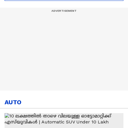
Cup
ആഘോഷമാക്കി
വളപട്ടണം
AUTO