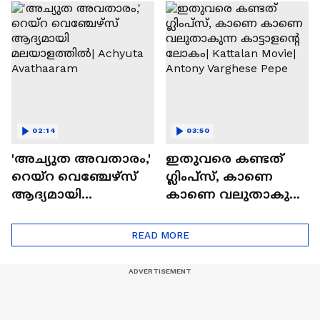
Movie
റിപ്പോർട്ട് പുറത്ത് |
Blast
02:14
03:50
'അച്യുത അവതാരം,'
ഇതുവരെ കണ്ടത്
റെയ്റ വെഞ്ചേഴ്‌സ്
ഗ്ലിംപ്സ്, കാണെ
ആദ്യമായി
കാണെ വലുതാകുന്ന
മലയാളത്തിൽ|
കാട്ടാളൻ്റെ ലോകം|
Achyuta Avathaaram
Kattalan Movie|
READ MORE
Antony Varghese Pepe