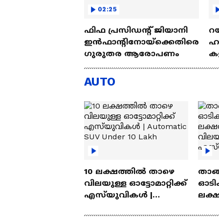
02:25
ഫിഫ പ്രസിഡന്റ് ജിയാനി
റയ
ഇൻഫാന്റിനോയ്‌ക്കെതിരെ
ഹൻ
ഗുരുതര ആരോപണം
കള
| 
AUTO
10 ലക്ഷത്തിൽ താഴെ
താങ്
വിലയുള്ള ഓട്ടോമാറ്റിക്ക്
ഓടിക
എസ്‍യുവികൾ |
ലക്
Automatic SUV Under 10
വിലയ
Lakh
എസ്