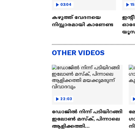
03:04
15
കഴുത്ത് വേദനയെ
ഇന്റ
നിസ്സാരമായി കാണേണ്ട
ഓരോ
യൂസ്
Nall
OTHER VIDEOS
22:03
ഡോജിൽ നിന്ന് പടിയിറങ്ങി
ല
ഇലോൺ മസ്ക്, പിന്നാലെ
ഗ
ആളിക്കത്തി
ന
മയക്കുമരുന്ന് വിവാദവും
ക