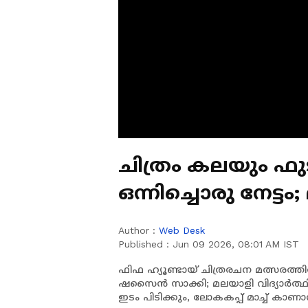
ചിത്രം കലയും ഫ
ഒന്നിച്ചൊരു നേട്ട
ഖത്തർ ടീമിന്റെ ബ
Author :
Web Desk
Published :
Jun 09 2026, 08:01 AM IST
ഫിഫ ഹ്യൂണ്ടായ് ചിത്രരചന മത്സരത്
ഷസൈൻ സാക്കി; മലയാളി വിദ്യാർത്ഥ
ഇടം പിടിക്കും, ലോകകപ്പ് മാച്ച് ക