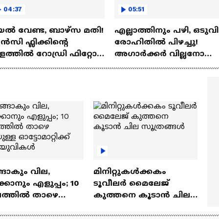
04:37
05:51
ല്‍ വേണ്ട, ബാഴ്‌സ മതി!
എല്ലാത്തിനും പഴി, ഒടുവി
സി ഫ്ലിക്കിന്റെ
രോഹിതില്‍ പിഴച്ചു!
ത്തില്‍ റോഡ്രി ഫിറ്റോ?
അഗാര്‍ക്കർ വില്ലനോ
Rodri | Barcelona
അതോ വിപ്ലവകാരിയോ?
Ajit Agarkar
ങാകും വില,
മിനിറ്റുകൾക്കകം
്കാനും എളുപ്പം; 10
ടൂവീലർ മൈലേജ്
ഷത്തിൽ താഴെ
കുത്തനെ കൂടാൻ ചില
ുള്ള ഓട്ടോമാറ്റിക്ക്
സൂത്രങ്ങൾ
‍യുവികൾ