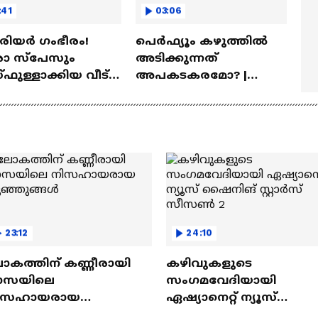
:41
03:06
ീരിയർ ഗംഭീരം!
പെർഫ്യൂം കഴുത്തിൽ
 സ്‌പേസും
അടിക്കുന്നത്
ഫുള്ളാക്കിയ വീട് |
അപകടകരമോ? |
a Veedu
Perfume
23:12
24:10
ോകത്തിന് കണ്ണീരായി
കഴിവുകളുടെ
ാസയിലെ
സംഗമവേദിയായി
ിസഹായരായ
ഏഷ്യാനെറ്റ് ന്യൂസ്
ുഞ്ഞുങ്ങൾ
ഷൈനിങ് സ്റ്റാർസ്