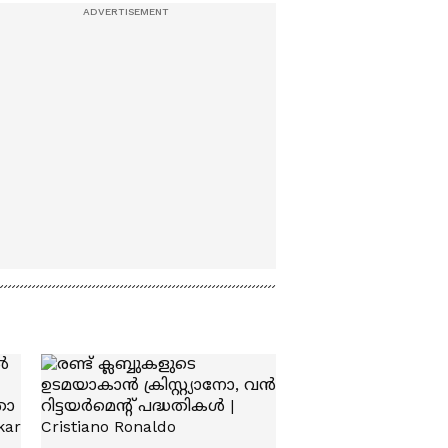
മത്സര ഉപകരണങ്ങൾ
പുറത്തിറക്കി
സ്പോർട്സ്
കൗൺസിൽ