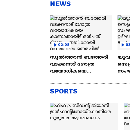
സന്തോഷം'
ആ
NEWS
ന്ന
02:08
03
സുൽത്താൻ ബത്തേരി
യുവ
വടക്കനാട് ഗോത്ര
സെക്ര
വയോധികയെ
സംഘ
കാണാതായിട്ട് ഒൻപത്
മുര
ദിവസം; തങ്കിക്കായി
ചെയ്
SPORTS
വനത്തിലും തെരച്ചിൽ
hold