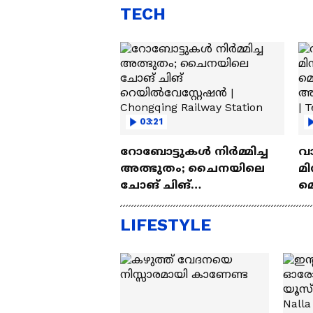
TECH
03:21
റോബോട്ടുകൾ നിർമ്മിച്ച
വ
അത്ഭുതം; ചൈനയിലെ
മി
ചോങ് ചിങ്
മ
റെയിൽവേസ്റ്റേഷൻ |
അപ
Chongqing Railway Station
Wh
LIFESTYLE