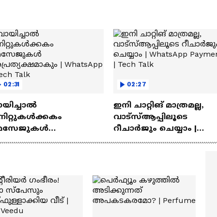
02:31
02:27
ായിച്ചാൽ
ഇനി ചാറ്റിങ് മാത്രമല്ല,
നിറ്റുകൾക്കകം
വാട്‌സ്‌ആപ്പിലൂടെ
െസേജുകള്‍
റീചാർജും ചെയ്യാം |
്രത്യക്ഷമാകും |
WhatsApp Payments | Te
atsApp | Tech Talk
Talk