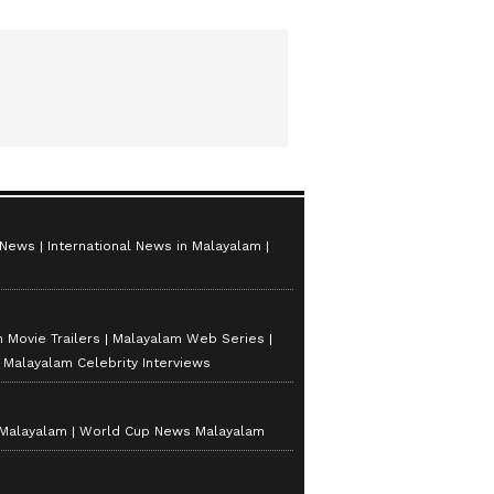
 News
International News in Malayalam
 Movie Trailers
Malayalam Web Series
Malayalam Celebrity Interviews
 Malayalam
World Cup News Malayalam