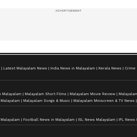
സീസൺ 2
Latest Malayalam News
India News in Malayalam
Kerala News
Crime
n Malayalam
Malayalam Short Films
Malayalam Movie Review
Malayalam
n Malayalam
Malayalam Songs & Music
Malayalam Miniscreen & TV News
n Malayalam
Football News in Malayalam
ISL News Malayalam
IPL News