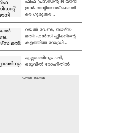
ഫിഫ പ്രസിഡന്റ് ജിയാനി
ഇടം പിടിച്ചു
ഇൻഫാന്റിനോയ്‌ക്കെതി
രെ ഗുരുതര
ആരോപണം
റയല്‍ വേണ്ട, ബാഴ്‌സ
മതി! ഹൻസി ഫ്ലിക്കിന്റെ
കളത്തില്‍ റോഡ്രി
ഫിറ്റോ? | Rodri |
Barcelona
എല്ലാത്തിനും പഴി,
ഒടുവില്‍ രോഹിതില്‍
പിഴച്ചു! അഗാര്‍ക്കർ
വില്ലനോ അതോ
വിപ്ലവകാരിയോ? | Ajit
രണ്ട്‌ ക്ലബ്ബുകളുടെ
Agarkar
ഉടമയാകാന്‍
ക്രിസ്റ്റ്യാനോ, വന്‍
റിട്ടയര്‍മെന്റ്‌ പദ്ധതികള്‍
| Cristiano Ronaldo
91 പന്തില്‍ 233 റണ്‍സ്!
ഓപ്പണിങ് സ്ഥാനം
സുരക്ഷിതമാക്കുമോ