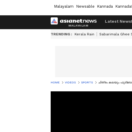
Malayalam
Newsable
Kannada
Kannada
Latest News
TRENDING :
Kerala Rain
Sabarimala Ghee
HOME
VIDEOS
SPORTS
ചിത്രം കലയും ഫുട്ബോൾ 