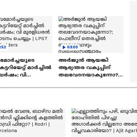
ത്മവിശ്വാസമുണ്ടായിരു
എത്തി | Ramayana Movie
ില്ല'
:52
03:05
മോർച്ചയുടെ
അർജുൻ ആയങ്കി
ട്ടറിയേറ്റ് മാർച്ചിൽ
ആഭ്യന്തര വകുപ്പിന്
ർഷം; വി
തലവേദനയാകുന്നോ?;
ളിധരൻ ഉദ്ഘാടനം
പൊലീസ് തെരച്ചിൽ
യും | LPST Rank
തുടരുമ്പോഴും
ers
സ്വതന്ത്രസഞ്ചാരം