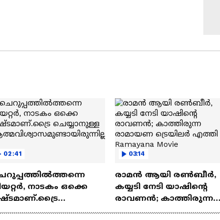
02:41
03:14
െറുപ്പത്തിൽത്തന്നെ
രാമന്‍ ആയി രൺബീർ,
യറ്റർ, നാടകം ഒക്കെ
കയ്യടി നേടി യാഷിന്റെ
ഷ്ടമാണ്.ട്രൈ
രാവണൻ; കാത്തിരുന്ന
യ്യാനുള്ള
രാമായണ ട്രെയിലർ