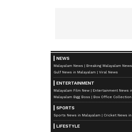
NEWS
Malayalam News
Breaking Malayalam News
Gulf News in Malayalam
Viral News
ENTERTAINMENT
Malayalam Film New
Entertainment News i
Malayalam Bigg Boss
Box Office Collectio
SPORTS
Sports News in Malayalam
Cricket News i
LIFESTYLE