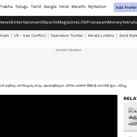
Prabha
Telugu
Tamil
Bangla
Hindi
Marathi
MyNation
Add Prefer
News
Entertainment
Sports
Magazine
Life
Pravasam
Money
Yatra
A
 Scam
US - Iran Conflict
Operation Toofan
Kerala Lottery
Gold Rat
കളിയും ഒന്നിച്ചൊരു നേട്ടം; മലയാളിയുടെ ചിത്രം ഖത്തർ ടീമിന്റെ ബസിൽ ഇടം പിടിച്ചു
RELA
NO