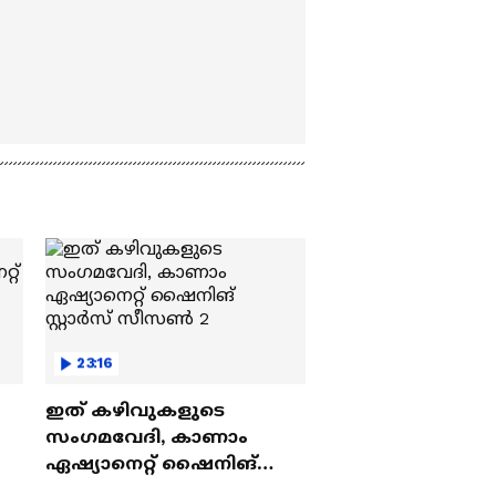
23:16
ഇത് കഴിവുകളുടെ
സംഗമവേദി, കാണാം
ഏഷ്യാനെറ്റ് ഷൈനിങ്
സ്റ്റാർസ് സീസൺ 2