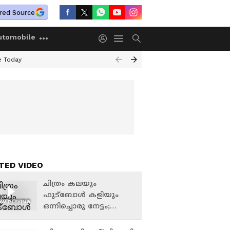
red Source
utomobile
e Today
TED VIDEO
ചിത്രം കലയും
ഫുട്ബോൾ കളിയും
W PLAYING
ഒന്നിച്ചൊരു നേട്ടം;
മലയാളിയുടെ ചിത്രം
ഖത്തർ ടീമിന്റെ ബസിൽ