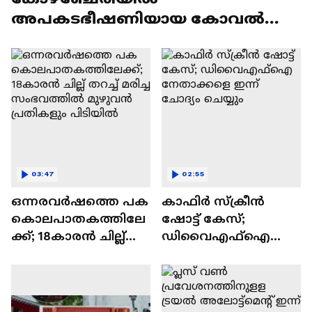
അപകടഭീഷണിയായ കോവൽ
കൃഷി കാണാതെ കെഎസ്ഇബി
03:47
02:55
ഒന്നരവർഷത്തെ പക
കാഫിർ സ്ക്രീൻ
കൊലപാതകത്തിലേ
ഷോട്ട് കേസ്;
ക്ക്; 18കാരൻ ചില്ല്
ഡിവൈഎഫ്ഐ
തറച്ച് മരിച്ച
നേതാക്കളെ ഇന്ന്
സംഭവത്തിൽ
ചോദ്യം ചെയ്യും
മുഴുവൻ പ്രതികളും
പിടിയിൽ