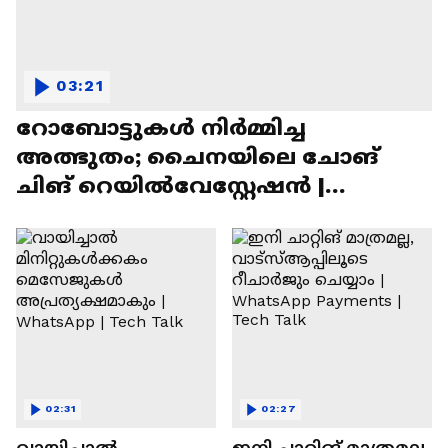
03:21
റോബോട്ടുകൾ നിർമ്മിച്ച
അത്ഭുതം; ചൈനയിലെ ചോങ്
ചിങ് റെയിൽവേസ്റ്റേഷൻ |
Chongqing Railway Station
02:31
02:27
വായിച്ചാൽ
ഇനി ചാറ്റിങ് മാത്രമല്ല,