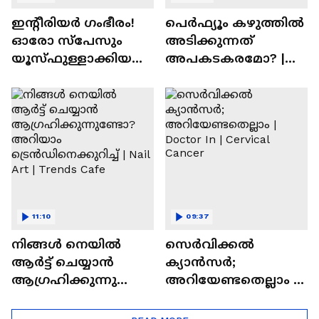
ഇന്റീരിയർ ഗംഭീരം!
പെർഫ്യൂം കഴുത്തിൽ
ഓരോ സ്‌പേസും
അടിക്കുന്നത്
യൂസ്ഫുള്ളാക്കിയ
അപകടകരമോ? |
വീട് | Nalla Veedu
Perfume
11:10
09:37
നിങ്ങൾ നെയിൽ
സെർവിക്കൽ
ആർട്ട് ചെയ്യാൻ
ക്യാൻസർ;
ആഗ്രഹിക്കുന്നുണ്ടോ
അറിയേണ്ടതെല്ലാം |
? അറിയാം
Doctor In | Cervical
ട്രെൻഡിനെക്കുറിച്ച് |
Cancer