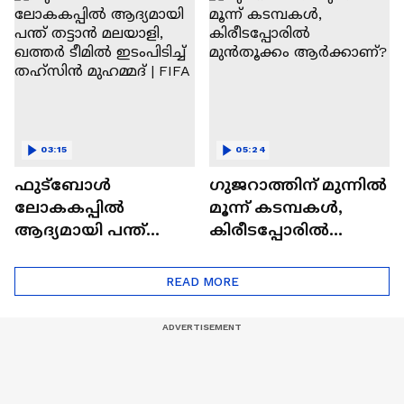
Cup
ആഘോഷമാക്കി
വളപട്ടണം
03:15
05:24
ഫുട്ബോ‍ൾ
ഗുജറാത്തിന് മുന്നില്‍
ലോകകപ്പിൽ
മൂന്ന് കടമ്പകള്‍,
ആദ്യമായി പന്ത്
കിരീടപ്പോരില്‍
തട്ടാൻ മലയാളി,
മുൻതൂക്കം
ഖത്തർ ടീമിൽ
ആര്‍ക്കാണ്?
READ MORE
ഇടംപിടിച്ച് തഹ്സിന്‍
മുഹമ്മദ് | FIFA