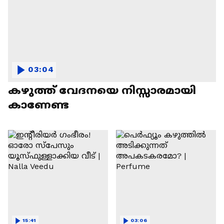
03:04
കഴുത്ത് വേദനയെ നിസ്സാരമായി
കാണേണ്ട
15:41
03:06