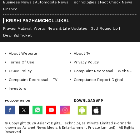
Business News
Automobile News
Technologies
Fact Check News
Finance
KRISHI PAZHAMCHOLLUKAL
Pravasi Malayali World, News & Life Updates
Gulf Round Up
Dear Big Ticket
About Website
About Tv
Terms Of Use
Privacy Policy
CSAM Policy
Complaint Redressal - Website
Complaint Redressal - TV
Compliance Report Digital
Investors
FOLLOW US ON
DOWNLOAD APP
© Copyright 2026 Asianxt Digital Technologies Private Limited (Formerly
known as Asianet News Media & Entertainment Private Limited) | All Rights
Reserved