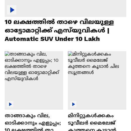
10 ലക്ഷത്തിൽ താഴെ വിലയുള്ള
ഓട്ടോമാറ്റിക്ക് എസ്‍യുവികൾ |
Automatic SUV Under 10 Lakh
താങ്ങാകും വില,
മിനിറ്റുകൾക്കകം
ഓടിക്കാനും എളുപ്പം;
ടൂവീലർ മൈലേജ്
10 ലക്ഷത്തിൽ താഴെ
കുത്തനെ കൂടാൻ