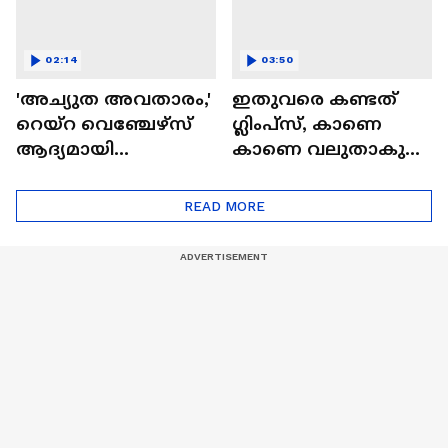
02:14
03:50
'അച്യുത അവതാരം,'
ഇതുവരെ കണ്ടത്
റെയ്റ വെഞ്ചേഴ്‌സ്
ഗ്ലിംപ്സ്, കാണെ
ആദ്യമായി
കാണെ വലുതാകുന്ന
മലയാളത്തിൽ|
കാട്ടാളൻ്റെ ലോകം|
Achyuta Avathaaram
Kattalan Movie|
READ MORE
Antony Varghese Pepe