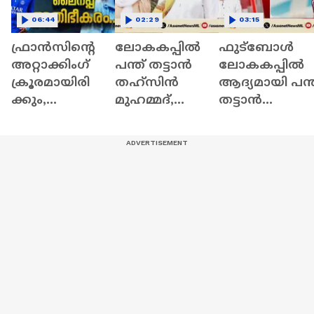
06:44
02:29
03:15
ഫ്രാന്‍സിന്റെ
ലോകകപ്പിൽ
ഫുട്ബോ‍ൾ
അറ്റാക്കിംഗ്‌
പന്ത് തട്ടാൻ
ലോകകപ്പിൽ
ക്രൂരമായിരി
തഹ്സിന്‍
ആദ്യമായി പന്ത
ക്കും,
മുഹമ്മദ്,
തട്ടാൻ
പ്രതിരോധ
കണ്ണൂർ സ്വദേശി
മലയാളി,
ക്കോട്ടകള്‍
ഖത്തർ ടീമിൽ;
ഖത്തർ ടീമിൽ
തകരും | Fifa
ആഘോഷമാ
ഇടംപിടിച്ച്
World Cup
ക്കി വളപട്ടണം
തഹ്സിന്‍
മുഹമ്മദ് | FIFA