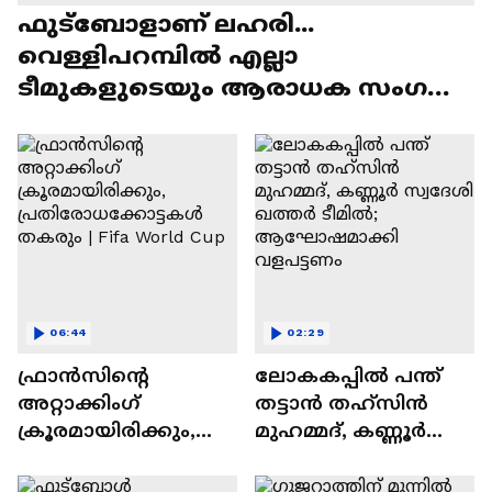
ഫുട്ബോളാണ് ലഹരി...
വെള്ളിപറമ്പിൽ എല്ലാ
ടീമുകളുടെയും ആരാധക സം​ഗമം,
കൂടെ ഫാൻസ് ഷോയും
06:44
02:29
ഫ്രാന്‍സിന്റെ
ലോകകപ്പിൽ പന്ത്
അറ്റാക്കിംഗ്‌
തട്ടാൻ തഹ്സിന്‍
ക്രൂരമായിരിക്കും,
മുഹമ്മദ്, കണ്ണൂർ
പ്രതിരോധക്കോട്ടക
സ്വദേശി ഖത്തർ
ള്‍ തകരും | Fifa World
ടീമിൽ;