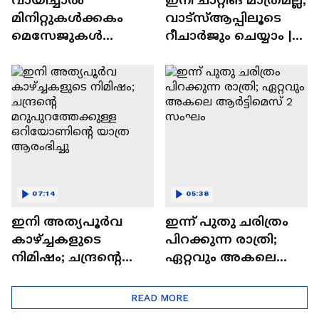
മിനിറ്റുകൾക്കകം
വാട്‌സ്‌ആപ്പിലൂടെ
മെസേജുകള്‍
റീചാർജും ചെയ്യാം |
അപ്രത്യക്ഷമാകും |
WhatsApp Payments |
WhatsApp | Tech Talk
Tech Talk
07:14
05:38
ഇനി അത്യപൂര്‍വ
ഇന്ന് പുതു ചരിത്രം
കാഴ്ച്ചകളുടെ
പിറക്കുന്ന രാത്രി;
നിമിഷം; ചന്ദ്രന്റെ
ഏറ്റവും അകലെ
മറുപുറത്തേക്കുള്ള
ആര്‍ട്ടിമെസ് 2 സംഘം
ഒറിയോണിന്റെ യാത്ര
READ MORE
ആരംഭിച്ചു