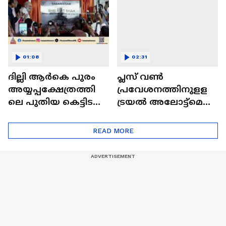
01:08
02:31
ദില്ലി ആർകെ പുരം
പ്ലസ് വൺ
അയ്യപ്പക്ഷേത്രത്തി
പ്രവേശനത്തിനുളള
ലെ പുതിയ കെട്ടിട
ട്രയൽ അലോട്ട്മെന്റ്
സമുച്ചയത്തിൻ്റെ
ഇന്ന്
ഉദ്ഘാടനം നിർവഹിച്ച്
READ MORE
അമിത് ഷാ