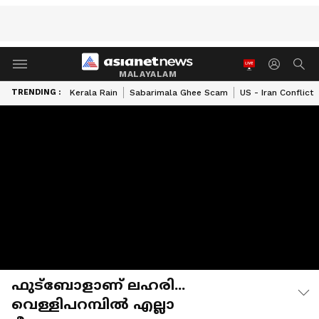
MALAYALAM
TRENDING :
Kerala Rain
Sabarimala Ghee Scam
US - Iran Conflict
ഫുട്ബോളാണ് ലഹരി...
വെള്ളിപറമ്പിൽ എല്ലാ