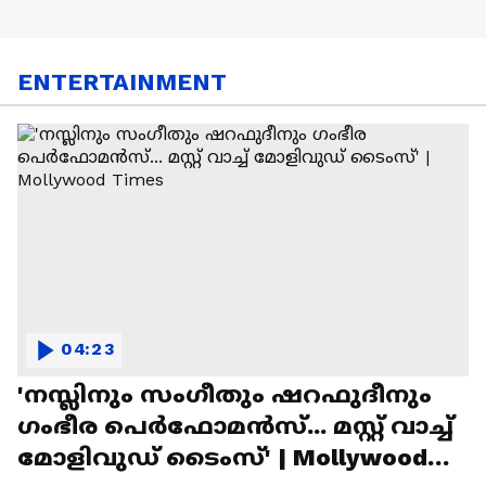
ENTERTAINMENT
04:23
'നസ്ലിനും സംഗീതും ഷറഫുദീനും
ഗംഭീര പെർഫോമൻസ്... മസ്റ്റ് വാച്ച്
മോളിവുഡ് ടൈംസ്' | Mollywood