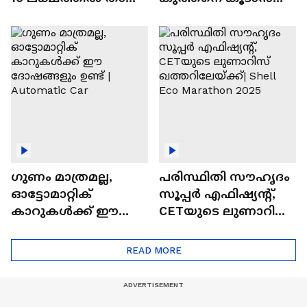
വിലയുള്ള
ചില സൂത്രങ്ങൾ
ഓട്ടോമാറ്റിക്ക്
എസ്‍യുവികൾ
ഗുണം മാത്രമല്ല,
പരിസ്ഥിതി സൗഹൃദം
ഓട്ടോമാറ്റിക്
സൂപ്പർ എഫിഷ്യന്റ്,
കാറുകൾക്ക് ഈ
CETയുടെ ലുണാറിസ്
ദോഷങ്ങളും ഉണ്ട് |
ഖത്തറിലേയ്ക്ക്| Shell
Automatic Car
Eco Marathon 2025
READ MORE