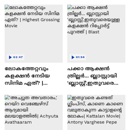
Times
02:47
01:54
ലോകത്തേറ്റവും
പക്കാ ആക്ഷൻ
കളക്ഷൻ നേടിയ
ത്രില്ലർ... ബ്ലാസ്റ്റായി
സിനിമ ഏത്? |
'ബ്ലാസ്റ്റ്',ഇതുവരെയു
Highest Grossing
ള്ള കളക്ഷൻ
Movie
റിപ്പോർട്ട് പുറത്ത് |
Blast