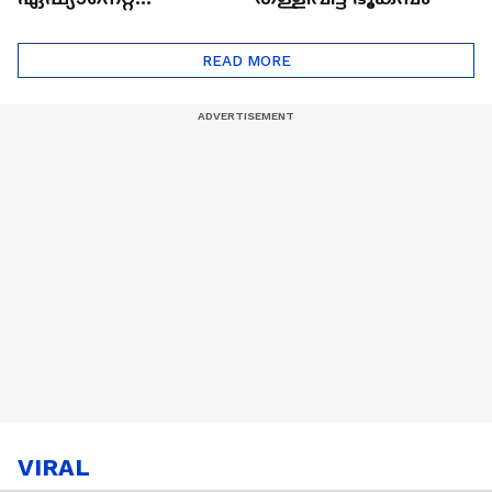
ഷൈനിങ് സ്റ്റാർസ്
സീസൺ 2
READ MORE
VIRAL