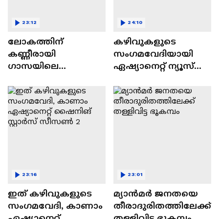
23:12
24:10
ലോകത്തിന്
കഴിവുകളുടെ
കണ്ണീരായി
സംഗമവേദിയായി
ഗാസയിലെ
ഏഷ്യാനെറ്റ് ന്യൂസ്
നിസഹായരായ
ഷൈനിങ് സ്റ്റാർസ്
കുഞ്ഞുങ്ങൾ
സീസൺ 2
23:16
23:01
ഇത് കഴിവുകളുടെ
മ്യാൻമർ ജനതയെ
സംഗമവേദി, കാണാം
തീരാദുരിതത്തിലേക്ക്
ഏഷ്യാനെറ്റ്
തള്ളിവിട്ട ഭൂകമ്പം