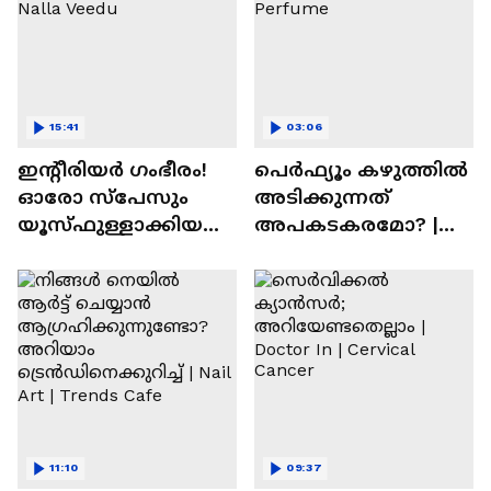
15:41
03:06
ഇന്റീരിയർ ഗംഭീരം!
പെർഫ്യൂം കഴുത്തിൽ
ഓരോ സ്‌പേസും
അടിക്കുന്നത്
യൂസ്ഫുള്ളാക്കിയ
അപകടകരമോ? |
വീട് | Nalla Veedu
Perfume
11:10
09:37