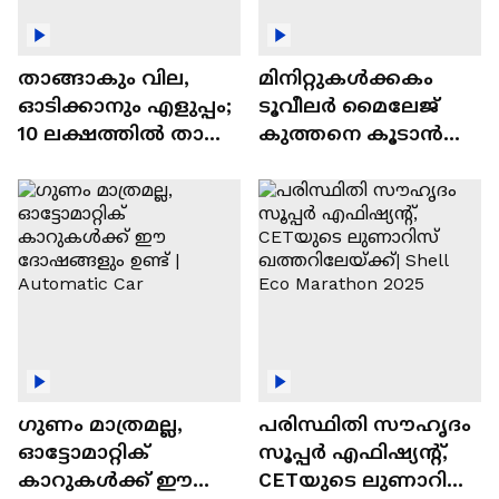
താങ്ങാകും വില,
മിനിറ്റുകൾക്കകം
ഓടിക്കാനും എളുപ്പം;
ടൂവീലർ മൈലേജ്
10 ലക്ഷത്തിൽ താഴെ
കുത്തനെ കൂടാൻ
വിലയുള്ള
ചില സൂത്രങ്ങൾ
ഓട്ടോമാറ്റിക്ക്
എസ്‍യുവികൾ
ഗുണം മാത്രമല്ല,
പരിസ്ഥിതി സൗഹൃദം
ഓട്ടോമാറ്റിക്
സൂപ്പർ എഫിഷ്യന്റ്,
കാറുകൾക്ക് ഈ
CETയുടെ ലുണാറിസ്