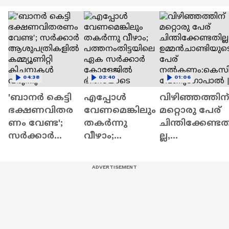
04:38
03:40
01:06
'ബാനർ കെട്ടി
എപ്പോൾ
വിഴിഞ്ഞത്തിന്
ഭക്ഷണവിതര
വേണമെങ്കിലും
മറ്റൊരു പേര്
ണം വേണ്ട';
തകർന്നു
ചിന്തിക്കേണ്ടത
സർക്കാർ
വീഴാം;
ല്ല,
ആശുപത്രികളി
പത്തനംതിട്ടയി
ഉമ്മൻചാണ്ടിയ
ൽ കമ്മ്യൂണിറ്റി
ലെ ഏക
ടെ പേര്
കിച്ചനുകൾ
സർക്കാർ
നൽകണം:കെ
വരുന്നു
കോളേജിൽ
സി
ഭീതിയോടെ
വേണുഗോപാ
വിദ്യാർത്ഥികൾ
ൽ | Vizhinjam