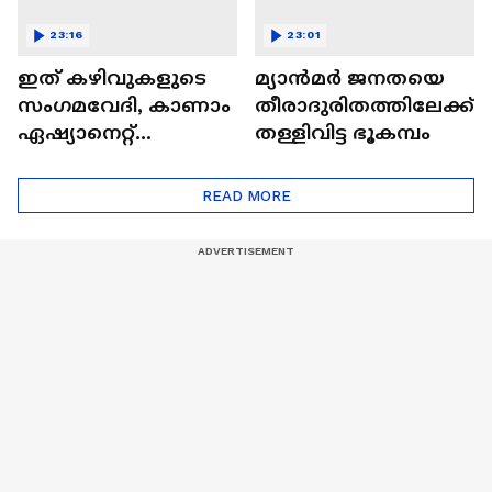
23:16
23:01
ഇത് കഴിവുകളുടെ
മ്യാൻമർ ജനതയെ
സംഗമവേദി, കാണാം
തീരാദുരിതത്തിലേക്ക്
ഏഷ്യാനെറ്റ്
തള്ളിവിട്ട ഭൂകമ്പം
ഷൈനിങ് സ്റ്റാർസ്
സീസൺ 2
READ MORE