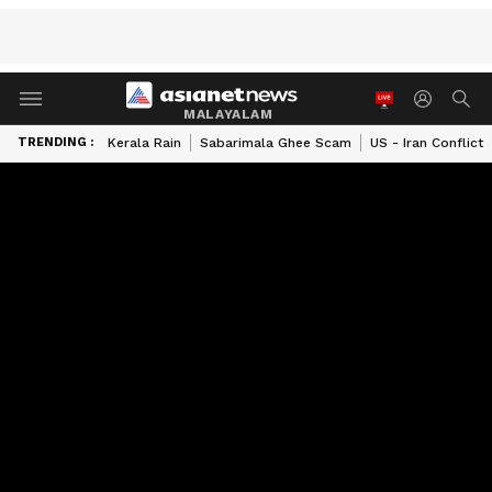
MALAYALAM
TRENDING :
Kerala Rain
Sabarimala Ghee Scam
US - Iran Conflict