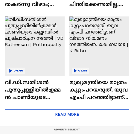
തകർന്നു വീഴാം;
ചിന്തിക്കേണ്ടതില്ല,
പത്തനംതിട്ടയിലെ
ഉമ്മൻചാണ്ടിയുടെ
ഏക സർക്കാർ
പേര്
കോളേജിൽ
നൽകണം:കെസി
ഭീതിയോടെ
വേണുഗോപാൽ |
വിദ്യാർത്ഥികൾ
Vizhinjam
04:40
01:58
വി.ഡി.സതീശൻ
മുഖ്യമന്ത്രിയെ മാത്രം
പുതുപ്പള്ളിയിൽ;ഉമ്മ
കുറ്റംപറയരുത്, യുവ
ൻ ചാണ്ടിയുടെ
എംപി പറഞ്ഞിട്ടാണ്
കല്ലറയിൽ
വിവാദ നിയമനം
പുഷ്പാർച്ചന നടത്തി
നടത്തിയത്: കെ
READ MORE
| VD Satheesan |
ബാബു | K Babu
Puthuppally