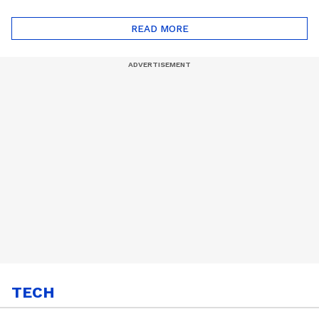
ദോഷങ്ങളും ഉണ്ട് |
ഖത്തറിലേയ്ക്ക്| Shell
Automatic Car
Eco Marathon 2025
READ MORE
TECH