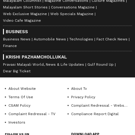
Malayalam Columnist
Magazine Conversations
Culture Magazines
Malayalam Short Stories
Conversations Magazine
Web Exclusive Magazine
Web Specials Magazine
Video Cafe Magazine
BUSINESS
Business News
Automobile News
Technologies
Fact Check News
Finance
KRISHI PAZHAMCHOLLUKAL
Pravasi Malayali World, News & Life Updates
Gulf Round Up
Dear Big Ticket
About Website
About Tv
Terms Of Use
Privacy Policy
CSAM Policy
Complaint Redressal - Website
Complaint Redressal - TV
Compliance Report Digital
Investors
FOLLOW US ON
DOWNLOAD APP