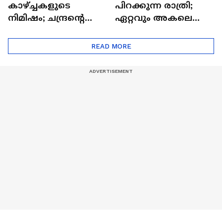
കാഴ്ച്ചകളുടെ
പിറക്കുന്ന രാത്രി;
നിമിഷം; ചന്ദ്രന്റെ
ഏറ്റവും അകലെ
മറുപുറത്തേക്കുള്ള
ആര്‍ട്ടിമെസ് 2 സംഘം
ഒറിയോണിന്റെ യാത്ര
READ MORE
ആരംഭിച്ചു