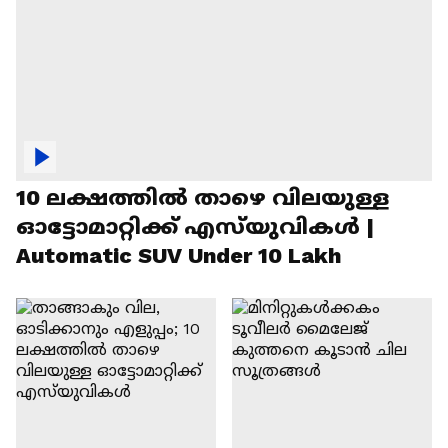
10 ലക്ഷത്തിൽ താഴെ വിലയുള്ള
ഓട്ടോമാറ്റിക്ക് എസ്‍യുവികൾ |
Automatic SUV Under 10 Lakh