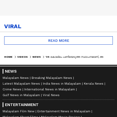
VIRAL
READ MORE
HOME
VIDEOS
NEWS
'34 കൊല്ലം പണിയെടുത്ത സ്ഥാപനമാണ്, അമ്മവീട്ടിലേക്കുള്ള വരവ് പോലെയാണ് ഈ നിയോഗം'
NEWS
Malayalam News
Breaking Malayalam News
Latest Malayalam News
India News in Malayalam
Kerala News
Crime News
International News in Malayalam
Gulf News in Malayalam
Viral News
ENTERTAINMENT
Malayalam Film New
Entertainment News in Malayalam
Malayalam Short Films
Malayalam Movie Review