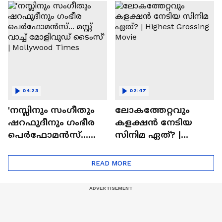
'ഏകത'യുമായി
സിനിമയിലെ
സ്റ്റീഫൻ ദേവസി|
'അമ്മമ്മ' ഡോളി
Stephen Devassy
ജൂൺ | Balan
04:23
02:47
'നസ്ലിനും സംഗീതും
ലോകത്തേറ്റവും
ഷറഫുദീനും ഗംഭീര
കളക്ഷൻ നേടിയ
പെർഫോമൻസ്...
സിനിമ ഏത്? |
മസ്റ്റ് വാച്ച് മോളിവുഡ്
Highest Grossing
ടൈംസ്' | Mollywood
Movie
READ MORE
Times