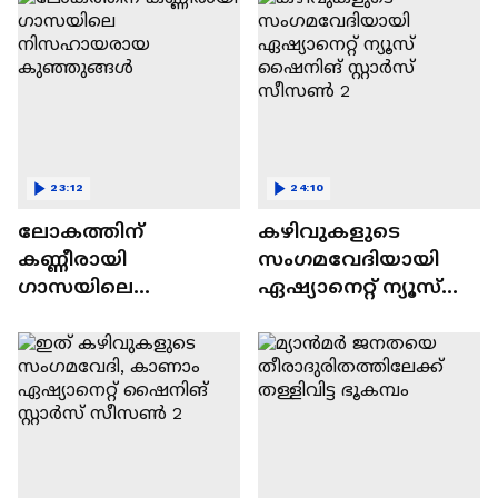
23:12
24:10
ലോകത്തിന്
കഴിവുകളുടെ
കണ്ണീരായി
സംഗമവേദിയായി
ഗാസയിലെ
ഏഷ്യാനെറ്റ് ന്യൂസ്
നിസഹായരായ
ഷൈനിങ് സ്റ്റാർസ്
കുഞ്ഞുങ്ങൾ
സീസൺ 2