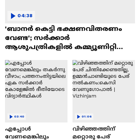
04:38
'ബാനർ കെട്ടി ഭക്ഷണവിതരണം
വേണ്ട'; സർക്കാർ
ആശുപത്രികളിൽ കമ്മ്യൂണിറ്റി
കിച്ചനുകൾ വരുന്നു
03:40
01:06
എപ്പോൾ
വിഴിഞ്ഞത്തിന്
വേണമെങ്കിലും
മറ്റൊരു പേര്