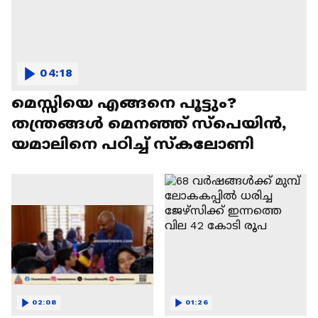
04:18
മെസ്സിയെ എങ്ങനെ പൂട്ടും?
തന്ത്രങ്ങൾ മെനഞ്ഞ് സ്പെയിൻ,
യമാലിനെ പഠിച്ച് സ്കലോണി
02:08
01:26