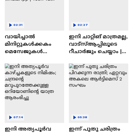
02:31
02:27
വായിച്ചാൽ
ഇനി ചാറ്റിങ് മാത്രമല്ല,
മിനിറ്റുകൾക്കകം
വാട്‌സ്‌ആപ്പിലൂടെ
മെസേജുകള്‍
റീചാർജും ചെയ്യാം |
അപ്രത്യക്ഷമാകും |
WhatsApp Payments |
WhatsApp | Tech Talk
Tech Talk
07:14
05:38
ഇനി അത്യപൂര്‍വ
ഇന്ന് പുതു ചരിത്രം