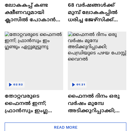
ലോകകപ്പ് കണ്ട
68 വർഷങ്ങൾക്ക്
ക്ഷീണവുമായി
മുമ്പ് ലോകകപ്പിൽ
ക്ലാസിൽ പോകാൻ
ധരിച്ച ജേഴ്സിക്ക്
വയ്യ; അവധിക്കായി
ഇന്നത്തെ വില 42
മുഖ്യമന്ത്രിക്ക്
കോടി രൂപ
ഇമെയിൽ അയച്ച്
വിദ്യാർത്ഥി
02:52
01:21
തോറ്റവരുടെ
ഫൈനൽ ദിനം ഒരു
ഫൈനൽ ഇന്ന്;
വർഷം മുമ്പേ
ഫ്രാൻസും ഇം​ഗ്ലണ്ടും
അടിക്കുറിപ്പാക്കി;
ഏറ്റുമുട്ടുന്നു
പെഡ്രിയുടെ പഴയ
പോസ്റ്റ് വൈറൽ
READ MORE