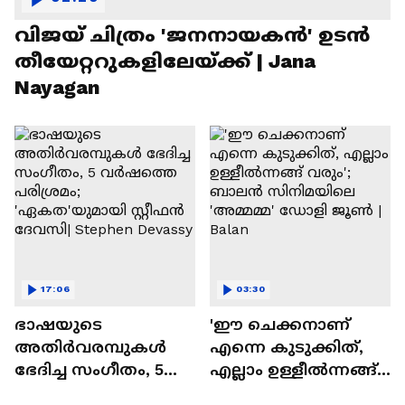
വിജയ് ചിത്രം 'ജനനായകൻ' ഉടൻ
തീയേറ്ററുകളിലേയ്ക്ക് | Jana
Nayagan
17:06
03:30
ഭാഷയുടെ
'ഈ ചെക്കനാണ്
അതിർവരമ്പുകൾ
എന്നെ കുടുക്കിത്,
ഭേദിച്ച സംഗീതം, 5
എല്ലാം ഉള്ളീൽന്നങ്ങ്
വർഷത്തെ പരിശ്രമം;
വരും'; ബാലൻ