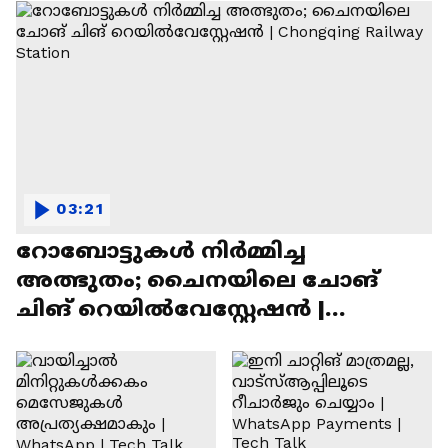
03:21
റോബോട്ടുകൾ നിർമ്മിച്ച
അത്ഭുതം; ചൈനയിലെ ചോങ്
ചിങ് റെയിൽവേസ്റ്റേഷൻ |
Chongqing Railway Station