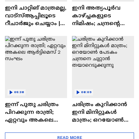
ഇനി ചാറ്റിങ് മാത്രമല്ല,
ഇനി അത്യപൂര്‍വ
വാട്‌സ്‌ആപ്പിലൂടെ
കാഴ്ച്ചകളുടെ
റീചാർജും ചെയ്യാം |
നിമിഷം; ചന്ദ്രന്റെ
WhatsApp Payments |
മറുപുറത്തേക്കുള്ള
Tech Talk
ഒറിയോണിന്റെ യാത്ര
ആരംഭിച്ചു
05:38
08:09
ഇന്ന് പുതു ചരിത്രം
ചരിത്രം കുറിക്കാൻ
പിറക്കുന്ന രാത്രി;
ഇനി മിനിറ്റുകൾ
ഏറ്റവും അകലെ
മാത്രം; ഒറയോണ്‍
ആര്‍ട്ടിമെസ് 2 സംഘം
പേടകം ചന്ദ്രനെ
ചുറ്റാൻ
READ MORE