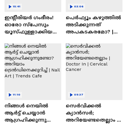
15:41
03:06
ഇന്റീരിയർ ഗംഭീരം!
പെർഫ്യൂം കഴുത്തിൽ
ഓരോ സ്‌പേസും
അടിക്കുന്നത്
യൂസ്ഫുള്ളാക്കിയ
അപകടകരമോ? |
വീട് | Nalla Veedu
Perfume
11:10
09:37
നിങ്ങൾ നെയിൽ
സെർവിക്കൽ
ആർട്ട് ചെയ്യാൻ
ക്യാൻസർ;
ആഗ്രഹിക്കുന്നുണ്ടോ
അറിയേണ്ടതെല്ലാം |
? അറിയാം
Doctor In | Cervical