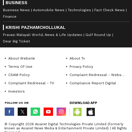
BUSINESS
Business News
Automobile News
Technologies
Fact Check News
Finance
KRISHI PAZHAMCHOLLUKAL
Pravasi Malayali World, News & Life Updates
Gulf Round Up
Dear Big Ticket
About Website
About Tv
Terms Of Use
Privacy Policy
CSAM Policy
Complaint Redressal - Website
Complaint Redressal - TV
Compliance Report Digital
Investors
FOLLOW US ON
DOWNLOAD APP
© Copyright 2026 Asianxt Digital Technologies Private Limited (Formerly
known as Asianet News Media & Entertainment Private Limited) | All Rights