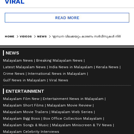
VIRAL
READ MORE
HOME
VIDEOS
NEWS
'ഇന്ധന വിലക്കയറ്റം കാരണം സർവീസുകൾ നിർത്തേണ്ട അവസ്ഥ'; കേന്ദ്രസർ‌ക്കാരിന് കത്തയച്ച് വിമാന കമ്പനികൾ
NEWS
Malayalam News
Breaking Malayalam News
Latest Malayalam News
India News in Malayalam
Kerala News
Crime News
International News in Malayalam
Gulf News in Malayalam
Viral News
ENTERTAINMENT
Malayalam Film New
Entertainment News in Malayalam
Malayalam Short Films
Malayalam Movie Review
Malayalam Movie Trailers
Malayalam Web Series
Malayalam Bigg Boss
Box Office Collection Malayalam
Malayalam Songs & Music
Malayalam Miniscreen & TV News
Malayalam Celebrity Interviews