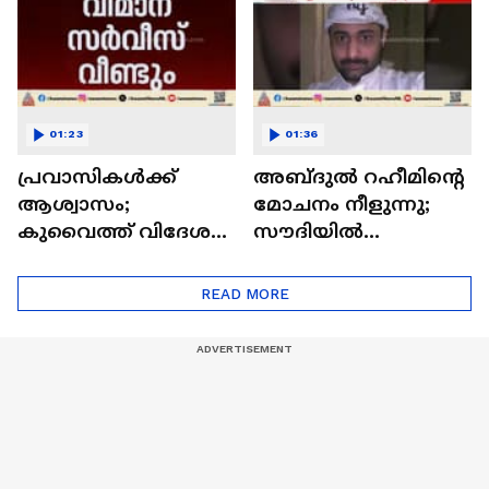
account
01:23
01:36
പ്രവാസികൾക്ക്
അബ്ദുൽ റഹീമിന്റെ
ആശ്വാസം;
മോചനം നീളുന്നു;
കുവൈത്ത് വിദേശ
സൗദിയിൽ
വിമാന സർവീസുകൾ
പെരുന്നാൾ അവധി
പുനരാരംഭിക്കുന്നു
തുടങ്ങി
READ MORE