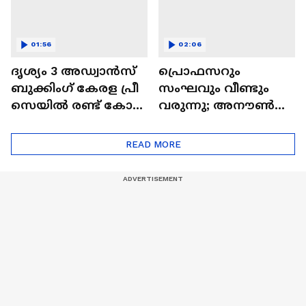
01:56
02:06
ദൃശ്യം 3 അഡ്വാൻസ്
പ്രൊഫസറും
ബുക്കിംഗ് കേരള പ്രീ
സംഘവും വീണ്ടും
സെയില്‍ രണ്ട്‌ കോടി
വരുന്നു; അനൗൺസ്
കടന്നു...റിപ്പോർട്ടുക
ചെയ്ത് നെറ്റ്ഫ്ലിക്സ് |
ൾ പുറത്ത്| Drishyam
Money Heist
READ MORE
3