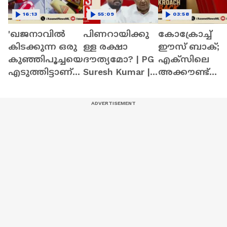
16:13
55:09
03:58
'ഖജനാവിൽ
പിണറായിക്കു
കോക്രോച്ച്
കിടക്കുന്ന ഒരു
ള്ള രക്ഷാ
ഈസ് ബാക്;
കുഞ്ഞിപൂച്ചയെ
ദൗത്യമോ? | PG
എക്‌സിലെ
എടുത്തിട്ടാണ്
Suresh Kumar |
അക്കൗണ്ട്
സാമൂഹിക
News Hour 21
പൂട്ടിയതിന്
സുരക്ഷ
May 2026
പിന്നാലെ
പെൻഷൻ
പുതിയ
നൽകാൻ
അക്കൗണ്ട്
ഉപയോഗിക്കു
തുറന്ന് CJP | X
ന്നത്'
account