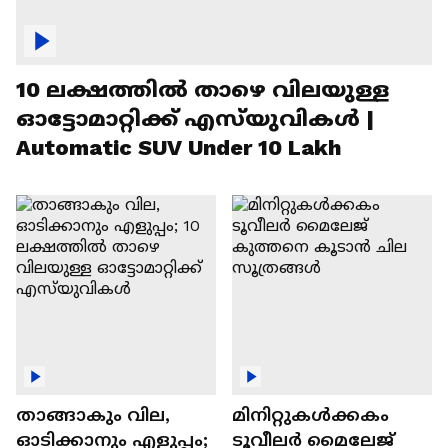
10 ലക്ഷത്തിൽ താഴെ വിലയുള്ള
ഓട്ടോമാറ്റിക്ക് എസ്‍യുവികൾ |
Automatic SUV Under 10 Lakh
താങ്ങാകും വില,
മിനിറ്റുകൾക്കകം
ഓടിക്കാനും എളുപ്പം;
ടൂവീലർ മൈലേജ്