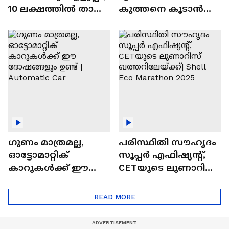
10 ലക്ഷത്തിൽ താഴെ
കുത്തനെ കൂടാൻ
വിലയുള്ള
ചില സൂത്രങ്ങൾ
ഓട്ടോമാറ്റിക്ക്
എസ്‍യുവികൾ
ഗുണം മാത്രമല്ല,
പരിസ്ഥിതി സൗഹൃദം
ഓട്ടോമാറ്റിക്
സൂപ്പർ എഫിഷ്യന്റ്,
കാറുകൾക്ക് ഈ
CETയുടെ ലുണാറിസ്
ദോഷങ്ങളും ഉണ്ട് |
ഖത്തറിലേയ്ക്ക്| Shell
Automatic Car
Eco Marathon 2025
READ MORE