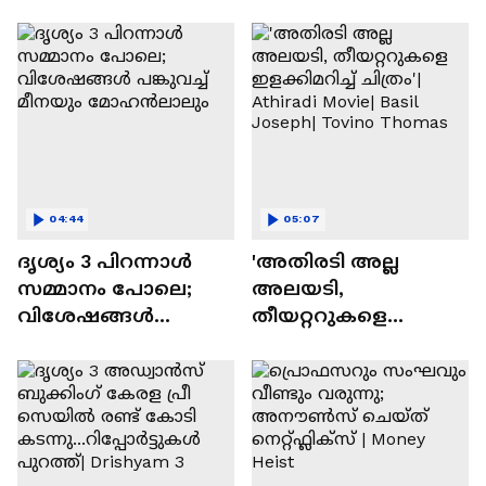
മോഹൻലാലും
04:44
05:07
ദൃശ്യം 3 പിറന്നാൾ
'അതിരടി അല്ല
സമ്മാനം പോലെ;
അലയടി,
വിശേഷങ്ങൾ
തീയറ്ററുകളെ
പങ്കുവച്ച് മീനയും
ഇളക്കിമറിച്ച് ചിത്രം'|
മോഹൻലാലും
Athiradi Movie| Basil
Joseph| Tovino
Thomas