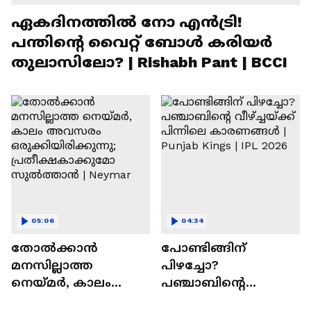
ഏകദിനത്തില്‍ നോ എൻട്രി!
പന്തിന്റെ വൈറ്റ് ബോള്‍ കരിയര്‍
തുലാസിലോ? | Rishabh Pant | BCCI
05:06
04:34
തോല്‍ക്കാൻ
പോണ്ടിങ്ങിന്
മനസില്ലാത്ത
പിഴച്ചോ?
നെയ്മർ, കാലം
പഞ്ചാബിന്റെ
അവസരം
വീഴ്‌ച്ചയ്ക്ക് പിന്നിലെ