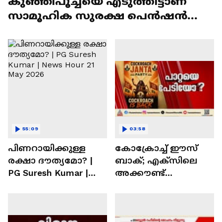
കുഞ്ഞിപൂച്ചയെ എടുത്തിട്ടാണ്
സാമൂഹിക സുരക്ഷ പെൻഷൻ
നൽകാൻ ഉപയോഗിക്കുന്നത്'
55:09
03:58
പിണറായിക്കുള്ള
കോക്രോച്ച് ഈസ്
രക്ഷാ ദൗത്യമോ? |
ബാക്; എക്‌സിലെ
PG Suresh Kumar |
അക്കൗണ്ട്
News Hour 21 May
പൂട്ടിയതിന് പിന്നാലെ
2026
പുതിയ അക്കൗണ്ട്
തുറന്ന് CJP | X