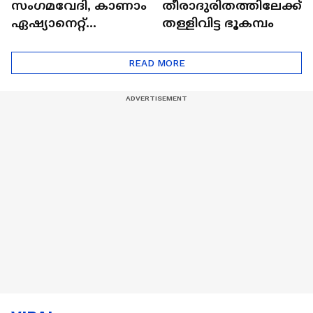
സംഗമവേദി, കാണാം
തീരാദുരിതത്തിലേക്ക്
ഏഷ്യാനെറ്റ്
തള്ളിവിട്ട ഭൂകമ്പം
ഷൈനിങ് സ്റ്റാർസ്
സീസൺ 2
READ MORE