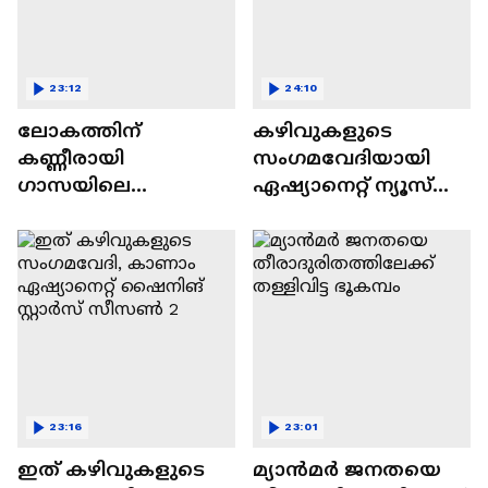
23:12
24:10
ലോകത്തിന്
കഴിവുകളുടെ
കണ്ണീരായി
സംഗമവേദിയായി
ഗാസയിലെ
ഏഷ്യാനെറ്റ് ന്യൂസ്
നിസഹായരായ
ഷൈനിങ് സ്റ്റാർസ്
കുഞ്ഞുങ്ങൾ
സീസൺ 2
23:16
23:01
ഇത് കഴിവുകളുടെ
മ്യാൻമർ ജനതയെ