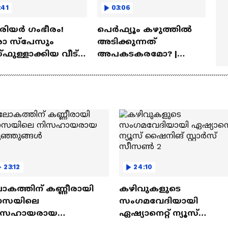
:41
03:06
ീരിയർ ഗംഭീരം!
പെർഫ്യൂം കഴുത്തിൽ
 സ്‌പേസും
അടിക്കുന്നത്
ഫുള്ളാക്കിയ വീട് |
അപകടകരമോ? |
a Veedu
Perfume
23:12
24:10
ോകത്തിന് കണ്ണീരായി
കഴിവുകളുടെ
ാസയിലെ
സംഗമവേദിയായി
ിസഹായരായ
ഏഷ്യാനെറ്റ് ന്യൂസ്
ുഞ്ഞുങ്ങൾ
ഷൈനിങ് സ്റ്റാർസ്