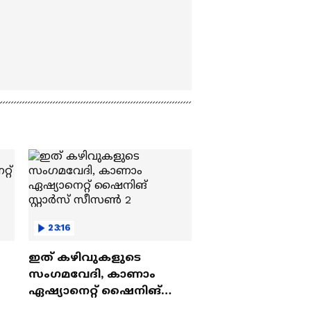
23:16
ഇത് കഴിവുകളുടെ
സംഗമവേദി, കാണാം
ഏഷ്യാനെറ്റ് ഷൈനിങ്
സ്റ്റാർസ് സീസൺ 2