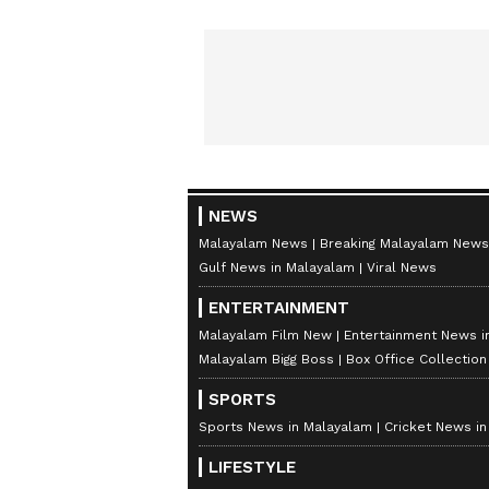
NEWS
Malayalam News
Breaking Malayalam News
Gulf News in Malayalam
Viral News
ENTERTAINMENT
Malayalam Film New
Entertainment News i
Malayalam Bigg Boss
Box Office Collectio
SPORTS
Sports News in Malayalam
Cricket News i
LIFESTYLE