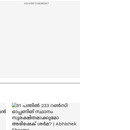
ആയങ്കിക്കായി
പാലക്കാട് വ്യാപക
തെരച്ചിൽ | Arjun
Aayanki | Police