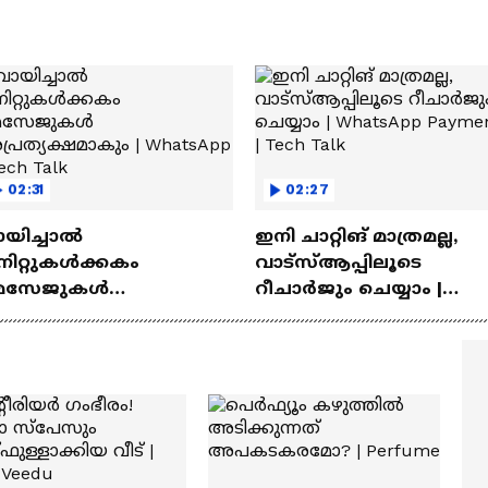
02:31
02:27
ായിച്ചാൽ
ഇനി ചാറ്റിങ് മാത്രമല്ല,
നിറ്റുകൾക്കകം
വാട്‌സ്‌ആപ്പിലൂടെ
െസേജുകള്‍
റീചാർജും ചെയ്യാം |
്രത്യക്ഷമാകും |
WhatsApp Payments | Te
atsApp | Tech Talk
Talk