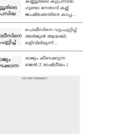
കണ്ണൂരിലെ കുപ്രസിദ്ധ
അതിനപ്പുറം
ഗുണ്ടാ നേതാവ് കല്ല്
പറയുമെന്നും റെജി
ജംഷിക്കെതിരെ കാപ്പ
ചുമത്തി പൊലീസ് |
Kannur | KAAPA case
പൊലീസിനെ വട്ടംചുറ്റിച്ച്
അര്‍ജുന്‍ ആയങ്കി;
ഒളിവിലിരുന്ന്
പൊലീസിന് പരിഹാസം |
Arjun Aayanki | Police
രാജ്യം കീഴടക്കുന്ന
ജെന്‍ Z രാഷ്ട്രീയം |
Surgical Strike By Unni
Balakrishnan |
Cockroach Janta party
ആഭ്യന്തര മന്ത്രിയെ
വെല്ലുവിളിച്ചതിന്
കണ്ണൂരിൽ അർ‌ജുൻ
ആയങ്കിക്കെതിരെ
കേസ് | Arjun Aayanki |
അ‍‍ർജുൻ ആയങ്കിയുടെ
Police
സഹോദരൻ
കസ്റ്റഡിയിൽ;