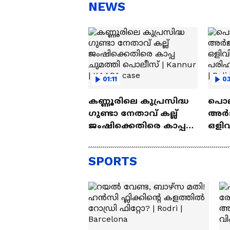
സന്തോഷം'
ആ
NEWS
ന്ന
01:11
03
കണ്ണൂരിലെ കുപ്രസിദ്ധ
പൊലീ
ഗുണ്ടാ നേതാവ് കല്ല്
അര്‍
ജംഷിക്കെതിരെ കാപ്പ
ഒളിവ
ചുമത്തി പൊലീസ് |
പൊല
Kannur | KAAPA case
Arjun
SPORTS