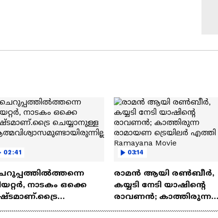
02:41
03:14
െറുപ്പത്തിൽത്തന്നെ
രാമന്‍ ആയി രൺബീർ,
യറ്റർ, നാടകം ഒക്കെ
കയ്യടി നേടി യാഷിന്റെ
ഷ്ടമാണ്.ട്രൈ
രാവണൻ; കാത്തിരുന്ന
യ്യാനുള്ള
രാമായണ ട്രെയിലർ