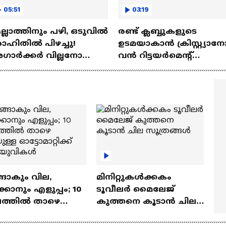
05:51
03:19
്ലാത്തിനും പഴി, ഒടുവില്‍
രണ്ട്‌ ക്ലബ്ബുകളുടെ
ഹിതില്‍ പിഴച്ചു!
ഉടമയാകാന്‍ ക്രിസ്റ്റ്യാന
ാര്‍ക്കർ വില്ലനോ
വന്‍ റിട്ടയര്‍മെന്റ്‌
തോ വിപ്ലവകാരിയോ? |
പദ്ധതികള്‍ | Cristiano
it Agarkar
Ronaldo
ങാകും വില,
മിനിറ്റുകൾക്കകം
്കാനും എളുപ്പം; 10
ടൂവീലർ മൈലേജ്
ഷത്തിൽ താഴെ
കുത്തനെ കൂടാൻ ചില
ുള്ള ഓട്ടോമാറ്റിക്ക്
സൂത്രങ്ങൾ
‍യുവികൾ