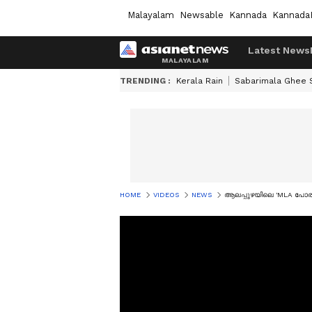
Malayalam
Newsable
Kannada
Kannada
Latest News
TRENDING :
Kerala Rain
Sabarimala Ghee
HOME
VIDEOS
NEWS
ആലപ്പുഴയിലെ 'MLA പോര്'