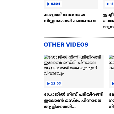
03:04
15
കഴുത്ത് വേദനയെ
ഇന്റ
നിസ്സാരമായി കാണേണ്ട
ഓരോ
യൂസ്
Nall
OTHER VIDEOS
22:03
ഡോജിൽ നിന്ന് പടിയിറങ്ങി
ല
ഇലോൺ മസ്ക്, പിന്നാലെ
ഗ
ആളിക്കത്തി
ന
മയക്കുമരുന്ന് വിവാദവും
ക