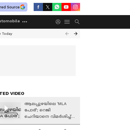
red Source
utomobile
e Today
TED VIDEO
ആലപ്പുഴയിലെ 'MLA
പോര്'; റെജി
W PLAYING
ചെറിയാനെ വിമർശിച്ച്
ജി.സുധാകരൻ,
വിമർശിച്ചാൽ