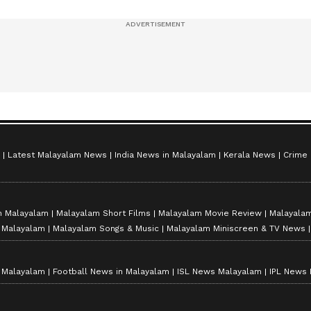
സീസൺ 2
Latest Malayalam News
India News in Malayalam
Kerala News
Crime
n Malayalam
Malayalam Short Films
Malayalam Movie Review
Malayalam
n Malayalam
Malayalam Songs & Music
Malayalam Miniscreen & TV News
n Malayalam
Football News in Malayalam
ISL News Malayalam
IPL News