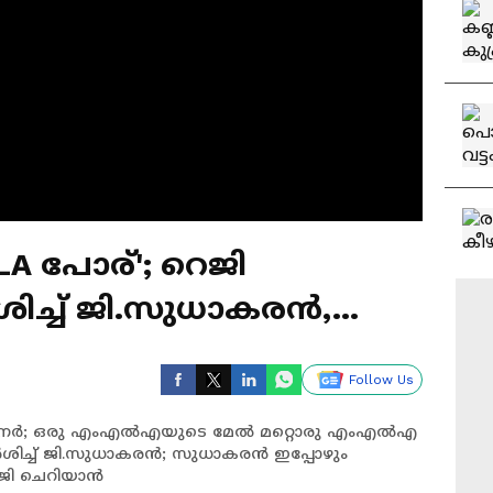
A പോര്'; റെജി
ിച്ച് ജി.സുധാകരൻ,
നപ്പുറം പറയുമെന്നും
Follow Us
േർ; ഒരു എംഎൽഎയുടെ മേൽ മറ്റൊരു എംഎൽഎ
മർശിച്ച് ജി.സുധാകരൻ; സുധാകരൻ ഇപ്പോഴും
െജി ചെറിയാൻ