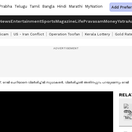
Prabha
Telugu
Tamil
Bangla
Hindi
Marathi
MyNation
Add Prefer
News
Entertainment
Sports
Magazine
Life
Pravasam
Money
Yatra
A
 Scam
US - Iran Conflict
Operation Toofan
Kerala Lottery
Gold Rat
; റെജി ചെറിയാനെ വിമർശിച്ച് ജി.സുധാകരൻ, വിമർശിച്ചാൽ അതിനപ്പുറം പറയുമെന്നും റെജി
RELA
NO