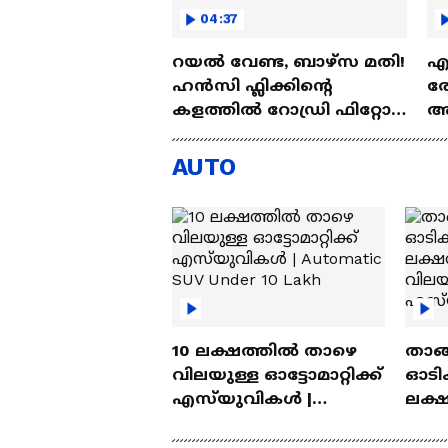
04:37
റയല്‍ വേണ്ട, ബാഴ്‌സ മതി!
എല
ഹൻസി ഫ്ലിക്കിന്റെ
രോ
കളത്തില്‍ റോഡ്രി ഫിറ്റോ?
അഗ
| Rodri | Barcelona
അ
Aj
AUTO
10 ലക്ഷത്തിൽ താഴെ
താങ്
വിലയുള്ള ഓട്ടോമാറ്റിക്ക്
ഓടിക
എസ്‍യുവികൾ |
ലക്
Automatic SUV Under 10
വിലയ
Lakh
എസ്