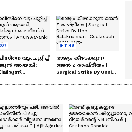
ത്മവിശ്വാസമുണ്ടായിരു
എത്തി | Ramayana Movie
ില്ല'
:07
11:49
സിനെ വട്ടംചുറ്റിച്ച്
രാജ്യം കീഴടക്കുന്ന
ജുന്‍ ആയങ്കി;
ജെന്‍ Z രാഷ്ട്രീയം |
ിലിരുന്ന്
Surgical Strike By Unni
ീസിന് പരിഹാസം |
Balakrishnan | Cockroach
 Aayanki | Police
Janta party