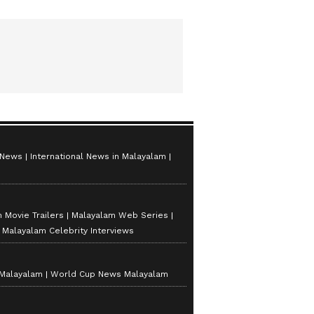
 News
International News in Malayalam
 Movie Trailers
Malayalam Web Series
Malayalam Celebrity Interviews
 Malayalam
World Cup News Malayalam