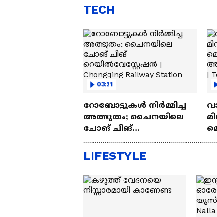
TECH
03:21
റോബോട്ടുകൾ നിർമ്മിച്ച
വ
അത്ഭുതം; ചൈനയിലെ
മി
ചോങ് ചിങ്
മ
റെയിൽവേസ്റ്റേഷൻ |
അപ
Chongqing Railway Station
Wh
LIFESTYLE