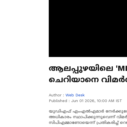
ആലപ്പുഴയിലെ 'ML
ചെറിയാനെ വിമർശ
വിമർശിച്ചാൽ അതി
Author :
Web Desk
റെജി
Published :
Jun 01 2026, 10:00 AM IST
യുഡിഎഫ് എംഎൽഎമാർ നേർക്കുന
അധികാരം സ്ഥാപിക്കുന്നുവെന്ന് വി
സിപിഎമ്മാണോയെന്ന് പ്രതികരിച്ച് റ