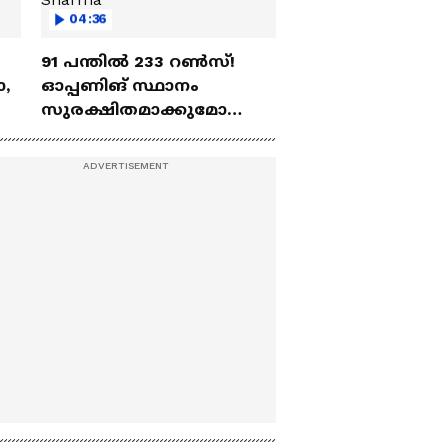
04:36
91 പന്തില്‍ 233 റണ്‍സ്!
ോ,
ഓപ്പണിങ് സ്ഥാനം
സുരക്ഷിതമാക്കുമോ
അഭിഷേക് ശർമ? |
Abhishek Sharma