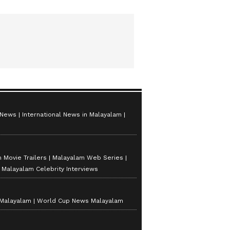
 News
International News in Malayalam
 Movie Trailers
Malayalam Web Series
Malayalam Celebrity Interviews
 Malayalam
World Cup News Malayalam