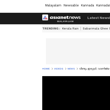
Malayalam
Newsable
Kannada
Kannada
Latest News
TRENDING :
Kerala Rain
Sabarimala Ghee
HOME
VIDEOS
NEWS
വീണ്ടും ഇരുട്ടടി; വാണിജ്