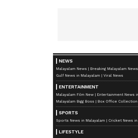
NEWS
Malayalam News
Breaking Malayalam News
Gulf News in Malayalam
Viral News
ENTERTAINMENT
Malayalam Film New
Entertainment News i
Malayalam Bigg Boss
Box Office Collectio
SPORTS
Sports News in Malayalam
Cricket News i
LIFESTYLE