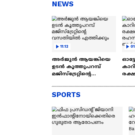
സന്തോഷം'
ആ
NEWS
ന്ന
11:12
01
അര്‍ജുൻ ആയങ്കിയെ
ഓട്ട
ഉടൻ കൂത്തുപറമ്പ്‌
കാറി
മജിസ്ട്രേറ്റിന്റെ
രക്ഷ
വസതിയിൽ
രഹസ
എത്തിക്കും
അർജ
SPORTS
പൂട്ടി