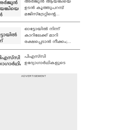
അര്‍ജുൻ ആയങ്കിയെ
ഉടൻ കൂത്തുപറമ്പ്‌
മജിസ്ട്രേറ്റിന്റെ
വസതിയിൽ എത്തിക്കും
ഓട്ടോയിൽ നിന്ന്
കാറിലേക്ക് മാറി
രക്ഷപ്പെടാൻ നീക്കം;
രഹസ്യവിവരത്തിൽ
അർജുൻ ആയങ്കിയെ
പിഎസ്‌സി
പൂട്ടി
ഉദ്യോഗാർഥികളുടെ
സമരം; ശക്തമായ
ഇടപെടലിന് ബിജെപി
സ്വാതന്ത്ര്യ ദിനാഘോഷ
പരിപാടികളിൽ
വന്ദേമാതരം
മുഴുവനായി പാടാൻ
നിർദേശം
ഗുണ്ടകളെ കുരുക്കാൻ
നൽകിയിട്ടില്ലെന്ന്
ഓപ്പറേഷൻ ഗ്രിപ്പുമായി
ലോക്ഭവൻ
വീണ്ടും പൊലീസ്; 300