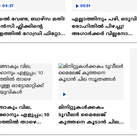
04:37
05:51
ല്‍ വേണ്ട, ബാഴ്‌സ മതി!
എല്ലാത്തിനും പഴി, ഒടുവി
സി ഫ്ലിക്കിന്റെ
രോഹിതില്‍ പിഴച്ചു!
ത്തില്‍ റോഡ്രി ഫിറ്റോ?
അഗാര്‍ക്കർ വില്ലനോ
Rodri | Barcelona
അതോ വിപ്ലവകാരിയോ?
Ajit Agarkar
ങാകും വില,
മിനിറ്റുകൾക്കകം
്കാനും എളുപ്പം; 10
ടൂവീലർ മൈലേജ്
ഷത്തിൽ താഴെ
കുത്തനെ കൂടാൻ ചില
ുള്ള ഓട്ടോമാറ്റിക്ക്
സൂത്രങ്ങൾ
‍യുവികൾ