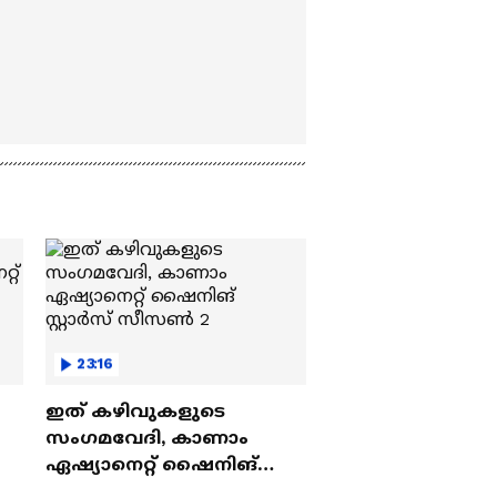
23:16
ഇത് കഴിവുകളുടെ
സംഗമവേദി, കാണാം
ഏഷ്യാനെറ്റ് ഷൈനിങ്
സ്റ്റാർസ് സീസൺ 2