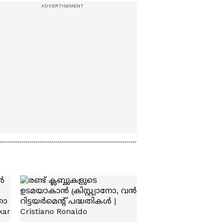
ഒടുവിൽ കാപ്പ
ചുമത്താൻ
നീക്കവുമായി പൊലീസ് |
Arjun Aayanki | Kannur