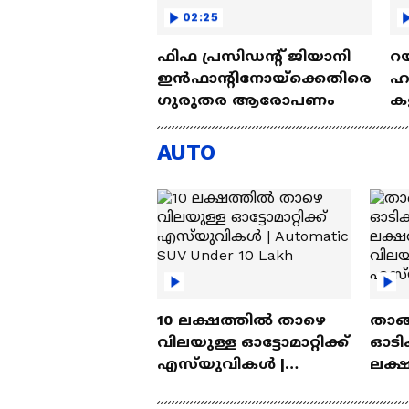
02:25
ഫിഫ പ്രസിഡന്റ് ജിയാനി
റയ
ഇൻഫാന്റിനോയ്‌ക്കെതിരെ
ഹൻ
ഗുരുതര ആരോപണം
കള
| 
AUTO
10 ലക്ഷത്തിൽ താഴെ
താങ്
വിലയുള്ള ഓട്ടോമാറ്റിക്ക്
ഓടിക
എസ്‍യുവികൾ |
ലക്
Automatic SUV Under 10
വിലയ
Lakh
എസ്