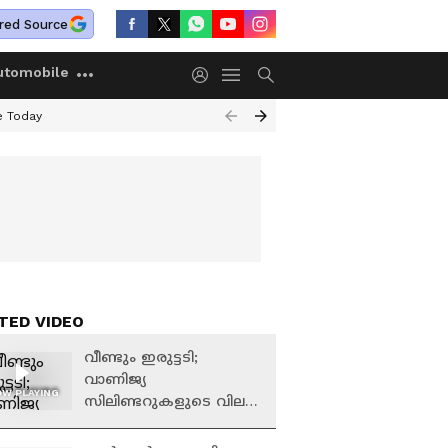
red Source
utomobile
e Today
TED VIDEO
വീണ്ടും ഇരുട്ടടി;
വാണിജ്യ
W PLAYING
സിലിണ്ടറുകളുടെ വില
കൂട്ടി