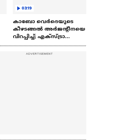
03:19
കാബോ വെർദെയുടെ
കീഴടങ്ങൽ അർജന്റീനയെ
വിറപ്പിച്ച്; എക്സ്ട്രാ
ടൈമിൽ ത്രില്ലർ പോര്