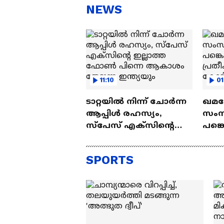
സ്റ്റീഫൻ ദേവസി| Stephen
'അ
NEWS
Devassy
Ba
11:10
01
ടാറ്റയിൽ നിന്ന് ചോർന്ന
ഖമന
ആപ്പിൾ രഹസ്യം,
സംസ്
സ്‌പേസ് എക്സിന്റെ
പങ്ക
ഇല്ലാത്ത ഫോൺ പിന്നെ
ന്ന് 
ആകാശം തേടുന്ന
ഒരു
SPORTS
ഇന്ത്യയും
പേര