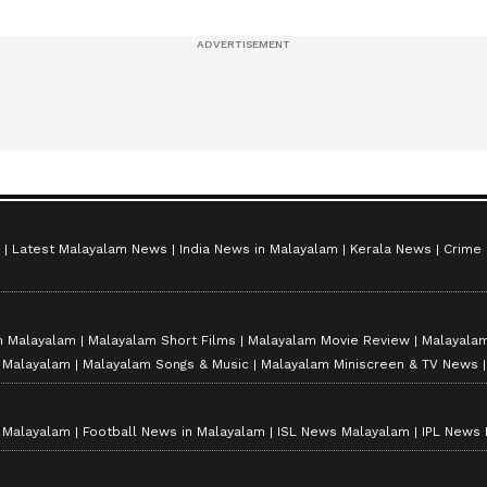
ുഞ്ഞുങ്ങൾ
ഷൈനിങ് സ്റ്റാർസ്
സീസൺ 2
Latest Malayalam News
India News in Malayalam
Kerala News
Crime
n Malayalam
Malayalam Short Films
Malayalam Movie Review
Malayalam
n Malayalam
Malayalam Songs & Music
Malayalam Miniscreen & TV News
n Malayalam
Football News in Malayalam
ISL News Malayalam
IPL News