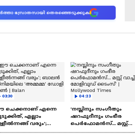
ന വാർത്താ സ്രോതസായി തെരഞ്ഞെടുക്കുക
03:30
04:23
ഈ ചെക്കനാണ് എന്നെ
'നസ്ലിനും സംഗീതും
ടുക്കിത്, എല്ലാം
ഷറഫുദീനും ഗംഭീര
്ളീൽന്നങ്ങ് വരും';
പെർഫോമൻസ്... മസ്റ്റ്
ാലൻ സിനിമയിലെ
വാച്ച് മോളിവുഡ് ടൈംസ്'