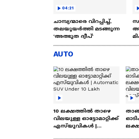
04:21
ചാമ്പ്യന്മാരെ വിറപ്പിച്ച്,
സല
തലയുയർത്തി മടങ്ങുന്ന
അര
'അത്ഭുത ദ്വീപ്'
മി
മ
ക
AUTO
10 ലക്ഷത്തിൽ താഴെ
താങ്
വിലയുള്ള ഓട്ടോമാറ്റിക്ക്
ഓടിക
എസ്‍യുവികൾ |
ലക്
Automatic SUV Under 10
വിലയ