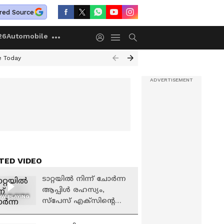
red Source
26
Automobile
e Today
TED VIDEO
ടാറ്റയിൽ നിന്ന് ചോർന്ന
ആപ്പിൾ രഹസ്യം,
W PLAYING
സ്‌പേസ് എക്സിന്റെ
ഇല്ലാത്ത ഫോൺ പിന്നെ
ആകാശം തേടുന്ന