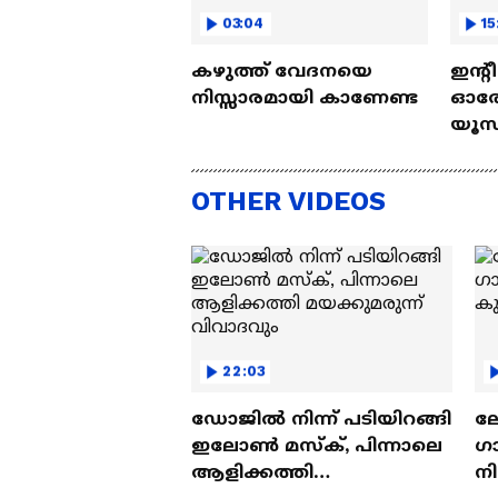
03:04
15
കഴുത്ത് വേദനയെ
ഇന്റ
നിസ്സാരമായി കാണേണ്ട
ഓരോ
യൂസ്
Nall
OTHER VIDEOS
22:03
ഡോജിൽ നിന്ന് പടിയിറങ്ങി
ല
ഇലോൺ മസ്ക്, പിന്നാലെ
ഗ
ആളിക്കത്തി
ന