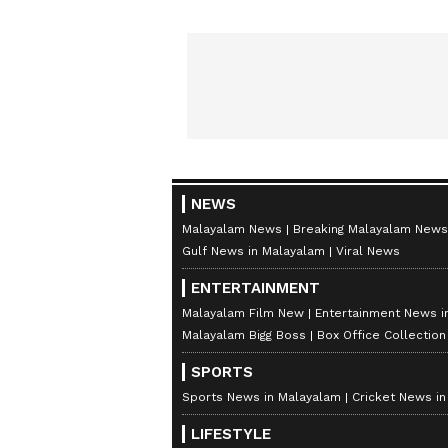
മയക്കുമരുന്ന് വിവാദവും
ക
NEWS
Malayalam News
Breaking Malayalam News
Gulf News in Malayalam
Viral News
ENTERTAINMENT
Malayalam Film New
Entertainment News i
Malayalam Bigg Boss
Box Office Collectio
SPORTS
Sports News in Malayalam
Cricket News i
LIFESTYLE