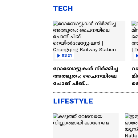
Lakh
എസ്
TECH
03:21
റോബോട്ടുകൾ നിർമ്മിച്ച
വ
അത്ഭുതം; ചൈനയിലെ
മി
ചോങ് ചിങ്
മ
റെയിൽവേസ്റ്റേഷൻ |
അപ
Chongqing Railway Station
Wh
LIFESTYLE