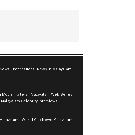
സ്റ്റാർസ് സീസൺ 2
 News
International News in Malayalam
 Movie Trailers
Malayalam Web Series
Malayalam Celebrity Interviews
 Malayalam
World Cup News Malayalam