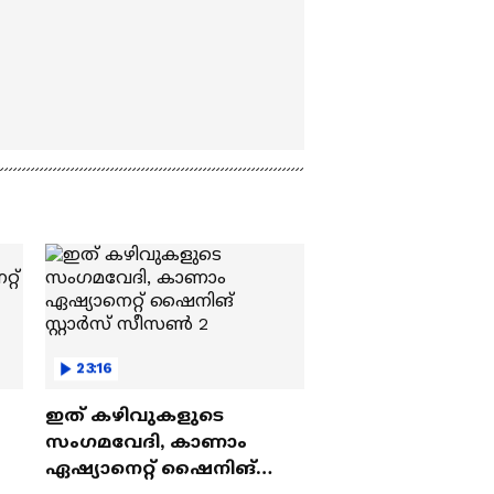
23:16
ഇത് കഴിവുകളുടെ
സംഗമവേദി, കാണാം
ഏഷ്യാനെറ്റ് ഷൈനിങ്