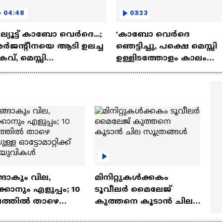
04:48
03:23
്യൂട്ട് കാബോ വെര്‍ദെ...;
'കാബോ വെർദെ
്‍ജന്റീനയെ ആടി ഉലച്ച
ഞെട്ടിച്ചു, പക്ഷെ മെസ്സി
കവ്, മെസ്സി
ഉള്ളിടത്തോളം കാലം
ാജിക്കിലൂടെ നാടകീയ
ഞങ്ങൾ ഫാൻസിന്
ീഴടക്കൽ
പേടിയില്ല'
ങാകും വില,
മിനിറ്റുകൾക്കകം
്കാനും എളുപ്പം; 10
ടൂവീലർ മൈലേജ്
ഷത്തിൽ താഴെ
കുത്തനെ കൂടാൻ ചില
ുള്ള ഓട്ടോമാറ്റിക്ക്
സൂത്രങ്ങൾ