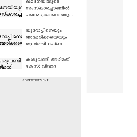
ഖമനേയിയുടെ
ഇന്ത്യയും
സംസ്‌കാരച്ചടങ്ങിൽ
പങ്കെടുക്കാനെത്തുമെ
ന്ന് പ്രതീക്ഷിക്കുന്നത്
ഒരു കോടിയിലേറെ
യൂറോപ്പിനെയും
പേരെ
അമേരിക്കയെയും
തളർത്തി ഉഷ്ണ
തരംഗം
കശുവണ്ടി അഴിമതി
കേസ്; വിവാദ
ഉത്തരവിൽ
അന്വേഷണം
ആവശ്യപ്പെട്ട്
സംസ്ഥാനത്ത് ഇന്ന്
പരാതിക്കാരൻ
വ്യാപക മഴയ്ക്ക്
സാധ്യത; ഇന്ന്
അറിയേണ്ടതെല്ലാം
ഡോഗ് ഷെൽട്ടറുകൾ
എവിടെ മേയർ സാർ?
പരിഹാരമാവാതെ