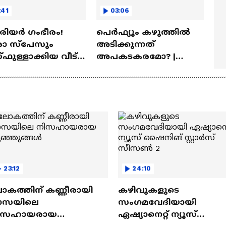
:41
03:06
ീരിയർ ഗംഭീരം!
പെർഫ്യൂം കഴുത്തിൽ
 സ്‌പേസും
അടിക്കുന്നത്
ഫുള്ളാക്കിയ വീട് |
അപകടകരമോ? |
a Veedu
Perfume
23:12
24:10
ോകത്തിന് കണ്ണീരായി
കഴിവുകളുടെ
ാസയിലെ
സംഗമവേദിയായി
ിസഹായരായ
ഏഷ്യാനെറ്റ് ന്യൂസ്