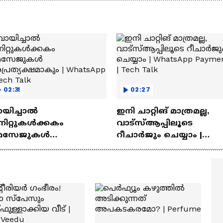
‍യുവികൾ
02:31
02:27
ായിച്ചാൽ
ഇനി ചാറ്റിങ് മാത്രമല്ല,
നിറ്റുകൾക്കകം
വാട്‌സ്‌ആപ്പിലൂടെ
െസേജുകള്‍
റീചാർജും ചെയ്യാം |
്രത്യക്ഷമാകും |
WhatsApp Payments | Te
atsApp | Tech Talk
Talk