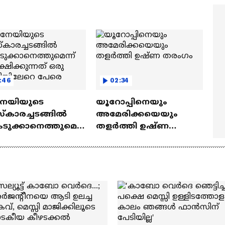
മ്മമ്മ' ഡോളി ജൂൺ |
Mollywood Times
lan
:46
02:34
േയിയുടെ
യൂറോപ്പിനെയും
‌കാരച്ചടങ്ങിൽ
അമേരിക്കയെയും
െടുക്കാനെത്തുമെ
തളർത്തി ഉഷ്ണ
പ്രതീക്ഷിക്കുന്നത്
തരംഗം
 കോടിയിലേറെ
െ