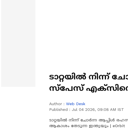
ടാറ്റയിൽ നിന്ന് 
സ്‌പേസ് എക്സിന
പിന്നെ ആകാശം തേ
Author :
Web Desk
Published :
Jul 04 2026, 09:08 AM IST
ടാറ്റയിൽ നിന്ന് ചോർന്ന ആപ്പിൾ രഹസ
ആകാശം തേടുന്ന ഇന്ത്യയും | eOrbit