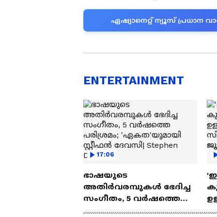
ഏഷ്യാനെറ്റ് ന്യൂസ് പ്രധാ
ENTERTAINMENT
17:06
ഭാഷയുടെ
'
അതിർവരമ്പുകൾ ഭേദിച്ച
കു
സംഗീതം, 5 വർഷത്തെ
ഉള
പരിശ്രമം; 'ഏകത'യുമായി
ബ