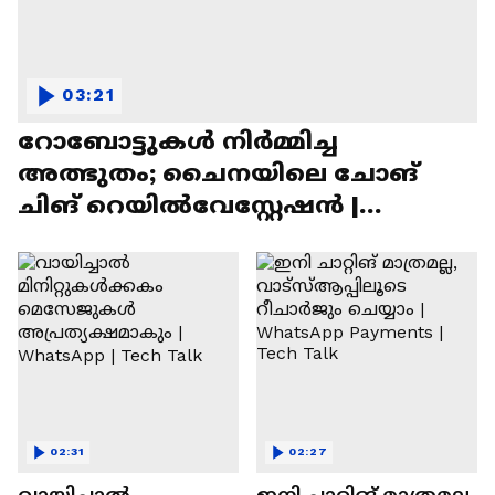
03:21
റോബോട്ടുകൾ നിർമ്മിച്ച
അത്ഭുതം; ചൈനയിലെ ചോങ്
ചിങ് റെയിൽവേസ്റ്റേഷൻ |
Chongqing Railway Station
02:31
02:27
വായിച്ചാൽ
ഇനി ചാറ്റിങ് മാത്രമല്ല,