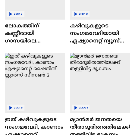
23:12
24:10
ലോകത്തിന്
കഴിവുകളുടെ
കണ്ണീരായി
സംഗമവേദിയായി
ഗാസയിലെ
ഏഷ്യാനെറ്റ് ന്യൂസ്
നിസഹായരായ
ഷൈനിങ് സ്റ്റാർസ്
കുഞ്ഞുങ്ങൾ
സീസൺ 2
23:16
23:01
ഇത് കഴിവുകളുടെ
മ്യാൻമർ ജനതയെ
സംഗമവേദി, കാണാം
തീരാദുരിതത്തിലേക്ക്
ഏഷ്യാനെറ്റ്
തള്ളിവിട്ട ഭൂകമ്പം