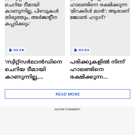
കഴിഞ്ഞിട്ടില്ല
|Twenty 20
02:28
02:04
'സ്വിറ്റ്സർലാൻഡിനെ
പരിക്കുകളിൽ നിന്ന്
ചെറിയ ടീമായി
ഹാലണ്ടിനെ
കാണുന്നില്ല,
രക്ഷിക്കുന്ന
പിഴവുകൾ
‘മിറക്കിൾ മാൻ’;
തിരുത്തും,
ആരാണ് ജോൺ
READ MORE
അർജന്റീന
ഹദ്ദാദ്?
കപ്പടിക്കും'