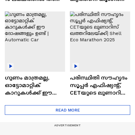
വിലയുള്ള
ചില സൂത്രങ്ങൾ
ഓട്ടോമാറ്റിക്ക്
എസ്‍യുവികൾ
ഗുണം മാത്രമല്ല,
പരിസ്ഥിതി സൗഹൃദം
ഓട്ടോമാറ്റിക്
സൂപ്പർ എഫിഷ്യന്റ്,
കാറുകൾക്ക് ഈ
CETയുടെ ലുണാറിസ്
ദോഷങ്ങളും ഉണ്ട് |
ഖത്തറിലേയ്ക്ക്| Shell
Automatic Car
Eco Marathon 2025
READ MORE