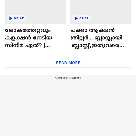
02:47
01:54
ലോകത്തേറ്റവും
പക്കാ ആക്ഷൻ
കളക്ഷൻ നേടിയ
ത്രില്ലർ... ബ്ലാസ്റ്റായി
സിനിമ ഏത്? |
'ബ്ലാസ്റ്റ്',ഇതുവരെയു
Highest Grossing
ള്ള കളക്ഷൻ
Movie
റിപ്പോർട്ട് പുറത്ത് |
READ MORE
Blast