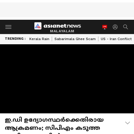
MALAYALAM
TRENDING :
Kerala Rain
Sabarimala Ghee Scam
US - Iran Conflict
ഇ.ഡി ഉദ്യോഗസ്ഥർക്കെതിരായ
ആക്രമണം; സിപിഎം കടുത്ത