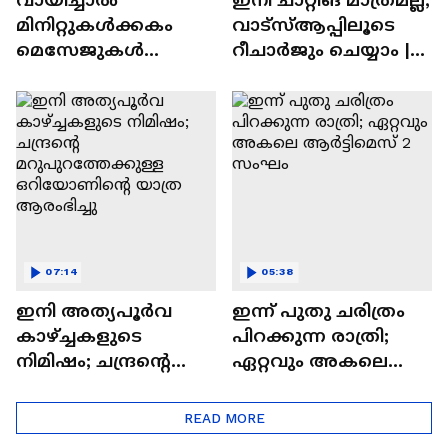
മിനിറ്റുകൾക്കകം
വാട്‌സ്‌ആപ്പിലൂടെ
മെസേജുകള്‍
റീചാർജും ചെയ്യാം |
അപ്രത്യക്ഷമാകും |
WhatsApp Payments |
WhatsApp | Tech Talk
Tech Talk
07:14
05:38
ഇനി അത്യപൂര്‍വ
ഇന്ന് പുതു ചരിത്രം
കാഴ്ച്ചകളുടെ
പിറക്കുന്ന രാത്രി;
നിമിഷം; ചന്ദ്രന്റെ
ഏറ്റവും അകലെ
മറുപുറത്തേക്കുള്ള
ആര്‍ട്ടിമെസ് 2 സംഘം
ഒറിയോണിന്റെ യാത്ര
READ MORE
ആരംഭിച്ചു