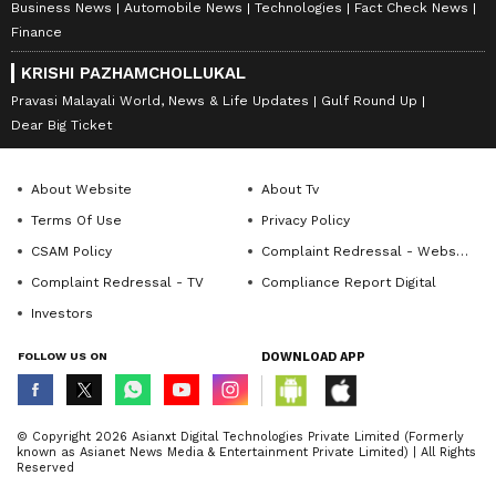
Business News
Automobile News
Technologies
Fact Check News
Finance
KRISHI PAZHAMCHOLLUKAL
Pravasi Malayali World, News & Life Updates
Gulf Round Up
Dear Big Ticket
About Website
About Tv
Terms Of Use
Privacy Policy
CSAM Policy
Complaint Redressal - Website
Complaint Redressal - TV
Compliance Report Digital
Investors
FOLLOW US ON
DOWNLOAD APP
© Copyright 2026 Asianxt Digital Technologies Private Limited (Formerly
known as Asianet News Media & Entertainment Private Limited) | All Rights
Reserved