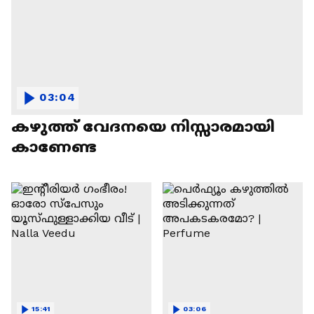
03:04
കഴുത്ത് വേദനയെ നിസ്സാരമായി
കാണേണ്ട
15:41
03:06