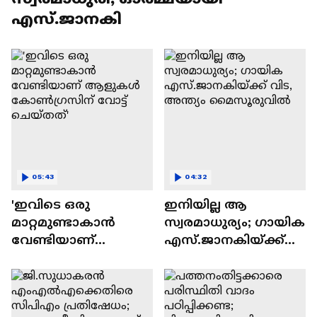
എസ്.ജാനകി
05:43
04:32
'ഇവിടെ ഒരു
ഇനിയില്ല ആ
മാറ്റമുണ്ടാകാൻ
സ്വരമാധുര്യം; ഗായിക
വേണ്ടിയാണ്
എസ്.ജാനകിയ്ക്ക്
ആളുകൾ
വിട, അന്ത്യം
കോൺഗ്രസിന് വോട്ട്
മൈസൂരുവില്‍
ചെയ്തത്'