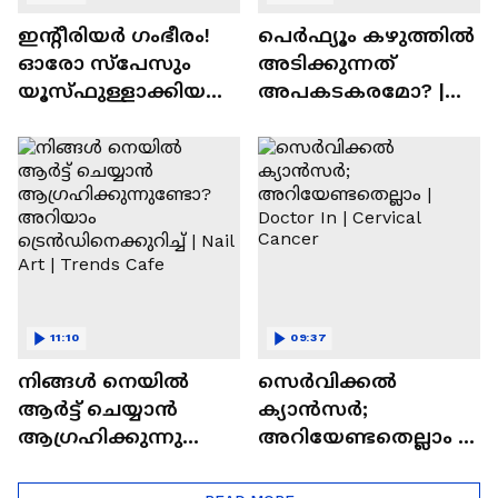
ഇന്റീരിയർ ഗംഭീരം!
പെർഫ്യൂം കഴുത്തിൽ
ഓരോ സ്‌പേസും
അടിക്കുന്നത്
യൂസ്ഫുള്ളാക്കിയ
അപകടകരമോ? |
വീട് | Nalla Veedu
Perfume
11:10
09:37
നിങ്ങൾ നെയിൽ
സെർവിക്കൽ
ആർട്ട് ചെയ്യാൻ
ക്യാൻസർ;
ആഗ്രഹിക്കുന്നുണ്ടോ
അറിയേണ്ടതെല്ലാം |
? അറിയാം
Doctor In | Cervical
ട്രെൻഡിനെക്കുറിച്ച് |
Cancer