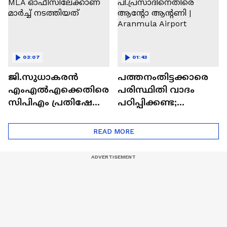
03:07
01:43
ജി.സുധാകരൻ
പത്തനംതിട്ടക്കാരെ
എംഎൽഎക്കെതിരെ
പരിസ്ഥിതി വാദം
സിപിഎം പ്രതിഷേധം;
പഠിപ്പിക്കണ്ട;
MLA
പി.പ്രസാദിനെതിരെ
ഓഫീസിലേക്കാണ്
ആന്‍റോ ആന്‍റണി |
READ MORE
മാർച്ച് നടത്തിയത്
Aranmula Airport