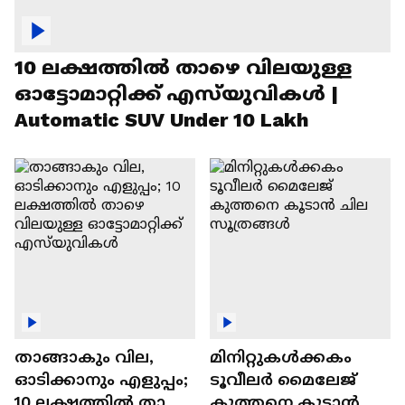
10 ലക്ഷത്തിൽ താഴെ വിലയുള്ള
ഓട്ടോമാറ്റിക്ക് എസ്‍യുവികൾ |
Automatic SUV Under 10 Lakh
താങ്ങാകും വില,
മിനിറ്റുകൾക്കകം
ഓടിക്കാനും എളുപ്പം;
ടൂവീലർ മൈലേജ്
10 ലക്ഷത്തിൽ താഴെ
കുത്തനെ കൂടാൻ