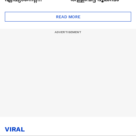
ഷൈനിങ് സ്റ്റാർസ്
സീസൺ 2
READ MORE
VIRAL