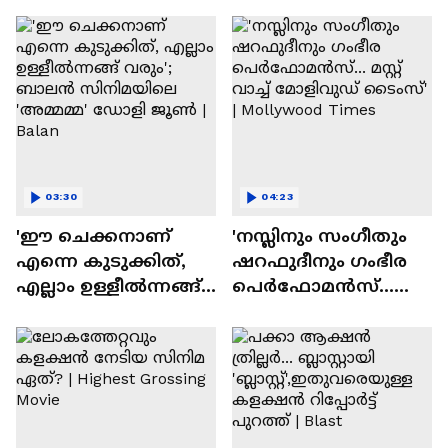
ദേവസി| Stephen Devassy
03:30
04:23
'ഈ ചെക്കനാണ്
'നസ്ലിനും സംഗീതും
എന്നെ കുടുക്കിത്,
ഷറഫുദീനും ഗംഭീര
എല്ലാം ഉള്ളീൽന്നങ്ങ്
പെർഫോമൻസ്...
വരും'; ബാലൻ
മസ്റ്റ് വാച്ച് മോളിവുഡ്
സിനിമയിലെ
ടൈംസ്' | Mollywood
'അമ്മമ്മ' ഡോളി
Times
ജൂൺ | Balan