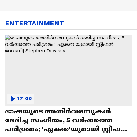
ENTERTAINMENT
17:06
ഭാഷയുടെ അതിർവരമ്പുകൾ
ഭേദിച്ച സംഗീതം, 5 വർഷത്തെ
പരിശ്രമം; 'ഏകത'യുമായി സ്റ്റീഫൻ