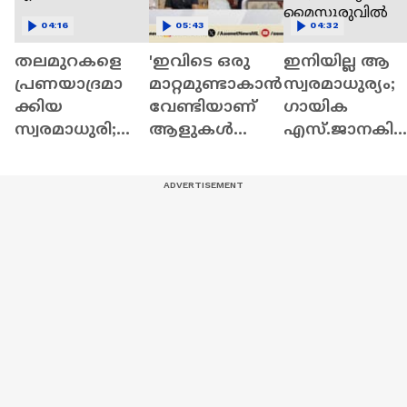
04:16
05:43
04:32
തലമുറകളെ
'ഇവിടെ ഒരു
ഇനിയില്ല ആ
പ്രണയാദ്രമാ
മാറ്റമുണ്ടാകാൻ
സ്വരമാധുര്യം;
ക്കിയ
വേണ്ടിയാണ്
ഗായിക
സ്വരമാധുരി;
ആളുകൾ
എസ്.ജാനകി
ഓർമ്മയായി
കോൺഗ്രസിന്
യ്ക്ക് വിട,
എസ്.ജാനകി
വോട്ട്
അന്ത്യം
ചെയ്തത്'
മൈസൂരുവില്