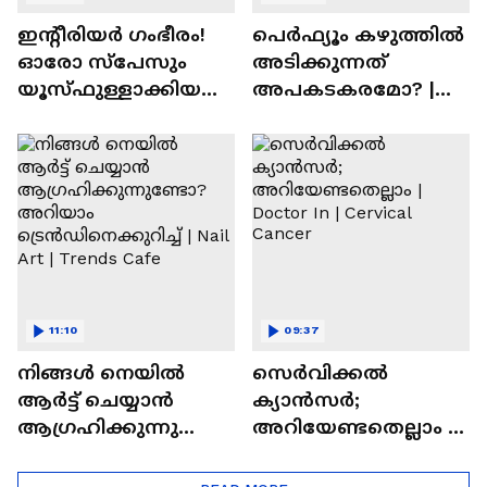
ഇന്റീരിയർ ഗംഭീരം!
പെർഫ്യൂം കഴുത്തിൽ
ഓരോ സ്‌പേസും
അടിക്കുന്നത്
യൂസ്ഫുള്ളാക്കിയ
അപകടകരമോ? |
വീട് | Nalla Veedu
Perfume
11:10
09:37
നിങ്ങൾ നെയിൽ
സെർവിക്കൽ
ആർട്ട് ചെയ്യാൻ
ക്യാൻസർ;
ആഗ്രഹിക്കുന്നുണ്ടോ
അറിയേണ്ടതെല്ലാം |
? അറിയാം
Doctor In | Cervical
ട്രെൻഡിനെക്കുറിച്ച് |
Cancer