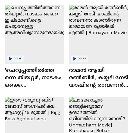
സന്തോഷം'
02:41
03:14
'ചെറുപ്പത്തിൽത്ത
രാമന്‍ ആയി
ന്നെ തിയറ്റർ, നാടകം
രൺബീർ, കയ്യടി നേടി
ഒക്കെ
യാഷിന്റെ രാവണൻ;
ഇഷ്ടമാണ്.ട്രൈ
കാത്തിരുന്ന
ചെയ്യാനുള്ള
രാമായണ ട്രെയിലർ
ആത്മവിശ്വാസമുണ്ടാ
എത്തി | Ramayana
യിരുന്നില്ല'
Movie