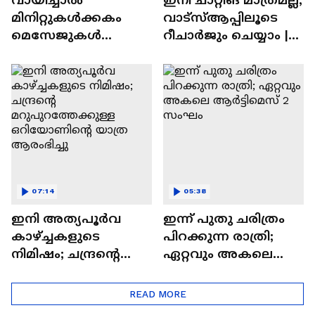
മിനിറ്റുകൾക്കകം
വാട്‌സ്‌ആപ്പിലൂടെ
മെസേജുകള്‍
റീചാർജും ചെയ്യാം |
അപ്രത്യക്ഷമാകും |
WhatsApp Payments |
WhatsApp | Tech Talk
Tech Talk
07:14
05:38
ഇനി അത്യപൂര്‍വ
ഇന്ന് പുതു ചരിത്രം
കാഴ്ച്ചകളുടെ
പിറക്കുന്ന രാത്രി;
നിമിഷം; ചന്ദ്രന്റെ
ഏറ്റവും അകലെ
മറുപുറത്തേക്കുള്ള
ആര്‍ട്ടിമെസ് 2 സംഘം
ഒറിയോണിന്റെ യാത്ര
READ MORE
ആരംഭിച്ചു