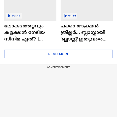
02:47
01:54
ലോകത്തേറ്റവും
പക്കാ ആക്ഷൻ
കളക്ഷൻ നേടിയ
ത്രില്ലർ... ബ്ലാസ്റ്റായി
സിനിമ ഏത്? |
'ബ്ലാസ്റ്റ്',ഇതുവരെയു
Highest Grossing
ള്ള കളക്ഷൻ
Movie
റിപ്പോർട്ട് പുറത്ത് |
READ MORE
Blast