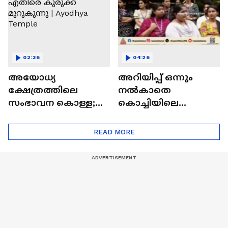
02:36
04:26
അയോധ്യ
അറിയിപ്പ് ഒന്നും
ക്ഷേത്രത്തിലെ
നൽകാതെ
സംഭാവന കൊള്ള;
കൊച്ചിയിലെ
ചമ്പത് റായ്ക്ക്
കോറോ
എതിരെ കുരുക്ക്
ഹെൽത്തിലെ
READ MORE
മുറുകുന്നു | Ayodhya
900ത്തോളം
Temple
ജീവനക്കാരെ
പിരിച്ചുവിട്ടു