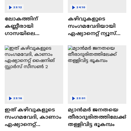
23:12
24:10
ലോകത്തിന്
കഴിവുകളുടെ
കണ്ണീരായി
സംഗമവേദിയായി
ഗാസയിലെ
ഏഷ്യാനെറ്റ് ന്യൂസ്
നിസഹായരായ
ഷൈനിങ് സ്റ്റാർസ്
കുഞ്ഞുങ്ങൾ
സീസൺ 2
23:16
23:01
ഇത് കഴിവുകളുടെ
മ്യാൻമർ ജനതയെ
സംഗമവേദി, കാണാം
തീരാദുരിതത്തിലേക്ക്
ഏഷ്യാനെറ്റ്
തള്ളിവിട്ട ഭൂകമ്പം