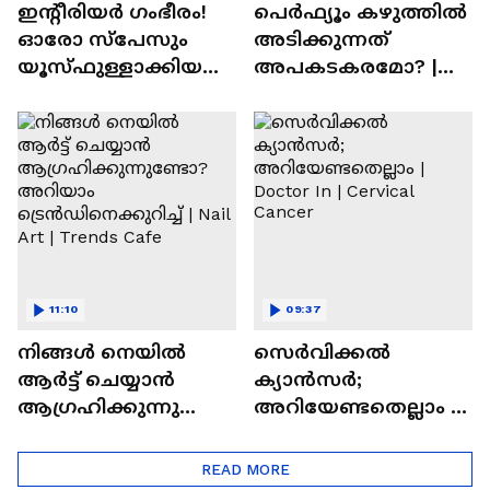
ഇന്റീരിയർ ഗംഭീരം!
പെർഫ്യൂം കഴുത്തിൽ
ഓരോ സ്‌പേസും
അടിക്കുന്നത്
യൂസ്ഫുള്ളാക്കിയ
അപകടകരമോ? |
വീട് | Nalla Veedu
Perfume
11:10
09:37
നിങ്ങൾ നെയിൽ
സെർവിക്കൽ
ആർട്ട് ചെയ്യാൻ
ക്യാൻസർ;
ആഗ്രഹിക്കുന്നുണ്ടോ
അറിയേണ്ടതെല്ലാം |
? അറിയാം
Doctor In | Cervical
ട്രെൻഡിനെക്കുറിച്ച് |
Cancer
READ MORE
Nail Art | Trends Cafe