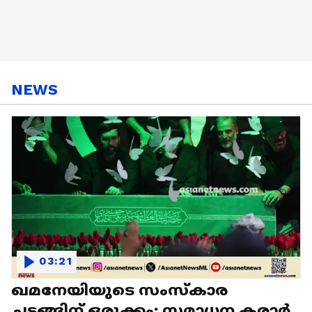
NEWS
03:21
ഖമനേയിയുടെ സംസ്കാര
ചടങ്ങിന് ഒരുക്കം; സമാധന കരാര്‍