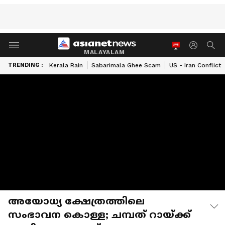
MALAYALAM
TRENDING :
Kerala Rain
Sabarimala Ghee Scam
US - Iran Conflict
അയോധ്യ ക്ഷേത്രത്തിലെ
സംഭാവന കൊള്ള; ചമ്പത് റായ്ക്ക്