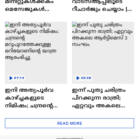
മിനിറ്റുകൾക്കകം
വാട്‌സ്‌ആപ്പിലൂടെ
മെസേജുകള്‍
റീചാർജും ചെയ്യാം |
അപ്രത്യക്ഷമാകും |
WhatsApp Payments |
WhatsApp | Tech Talk
Tech Talk
07:14
05:38
ഇനി അത്യപൂര്‍വ
ഇന്ന് പുതു ചരിത്രം
കാഴ്ച്ചകളുടെ
പിറക്കുന്ന രാത്രി;
നിമിഷം; ചന്ദ്രന്റെ
ഏറ്റവും അകലെ
മറുപുറത്തേക്കുള്ള
ആര്‍ട്ടിമെസ് 2 സംഘം
ഒറിയോണിന്റെ യാത്ര
READ MORE
ആരംഭിച്ചു