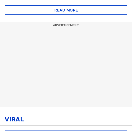
ഷൈനിങ് സ്റ്റാർസ്
സീസൺ 2
READ MORE
VIRAL