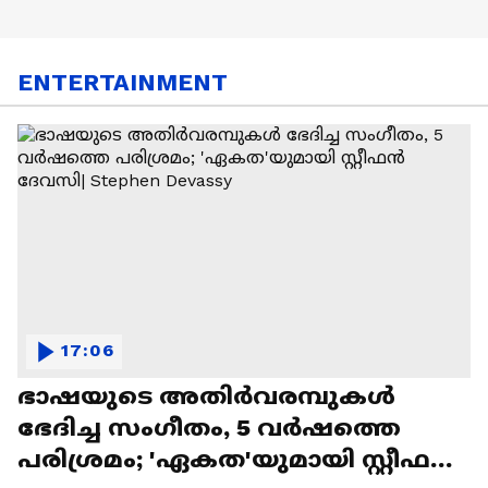
ENTERTAINMENT
17:06
ഭാഷയുടെ അതിർവരമ്പുകൾ
ഭേദിച്ച സംഗീതം, 5 വർഷത്തെ
പരിശ്രമം; 'ഏകത'യുമായി സ്റ്റീഫൻ