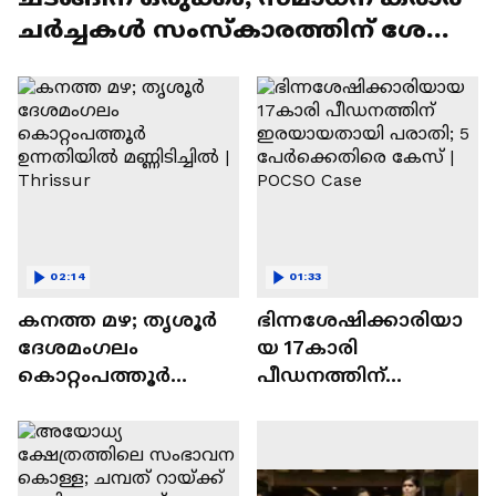
ചര്‍ച്ചകൾ സംസ്കാരത്തിന് ശേഷം
| Iran
02:14
01:33
കനത്ത മഴ; തൃശൂർ
ഭിന്നശേഷിക്കാരിയാ
ദേശമംഗലം
യ 17കാരി
കൊറ്റംപത്തൂർ
പീഡനത്തിന്
ഉന്നതിയിൽ
ഇരയായതായി
മണ്ണിടിച്ചിൽ | Thrissur
പരാതി; 5
പേര്‍ക്കെതിരെ കേസ്
| POCSO Case