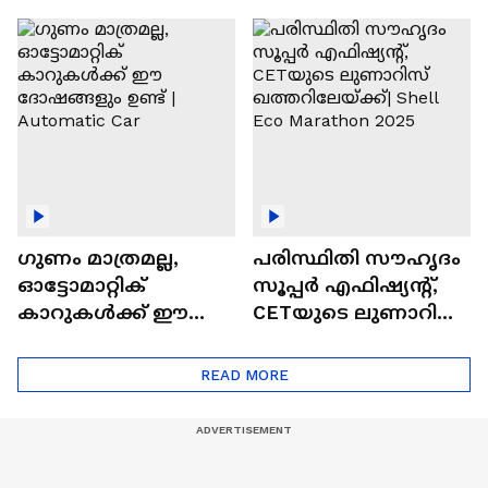
വിലയുള്ള
ചില സൂത്രങ്ങൾ
ഓട്ടോമാറ്റിക്ക്
എസ്‍യുവികൾ
ഗുണം മാത്രമല്ല,
പരിസ്ഥിതി സൗഹൃദം
ഓട്ടോമാറ്റിക്
സൂപ്പർ എഫിഷ്യന്റ്,
കാറുകൾക്ക് ഈ
CETയുടെ ലുണാറിസ്
ദോഷങ്ങളും ഉണ്ട് |
ഖത്തറിലേയ്ക്ക്| Shell
Automatic Car
Eco Marathon 2025
READ MORE