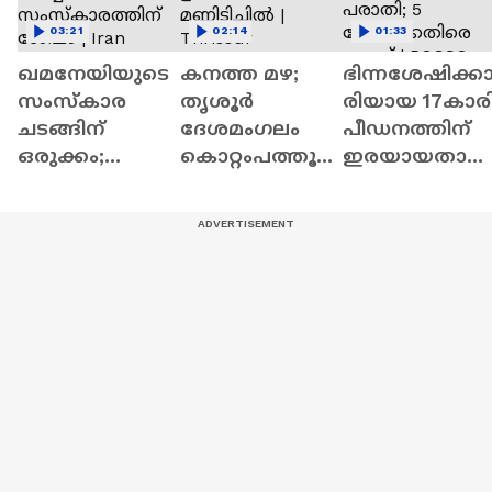
03:21
02:14
01:33
ഖമനേയിയുടെ
കനത്ത മഴ;
ഭിന്നശേഷിക്ക
സംസ്കാര
തൃശൂർ
രിയായ 17കാര
ചടങ്ങിന്
ദേശമംഗലം
പീഡനത്തിന്
ഒരുക്കം;
കൊറ്റംപത്തൂർ
ഇരയായതായ
സമാധന കരാര്‍
ഉന്നതിയിൽ
പരാതി; 5
ചര്‍ച്ചകൾ
മണ്ണിടിച്ചിൽ |
പേര്‍ക്കെതിര
സംസ്കാരത്തി
Thrissur
കേസ് | POCSO
ന് ശേഷം | Iran
Case