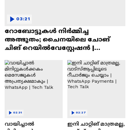
03:21
റോബോട്ടുകൾ നിർമ്മിച്ച
അത്ഭുതം; ചൈനയിലെ ചോങ്
ചിങ് റെയിൽവേസ്റ്റേഷൻ |
Chongqing Railway Station
02:31
02:27
വായിച്ചാൽ
ഇനി ചാറ്റിങ് മാത്രമല്ല,