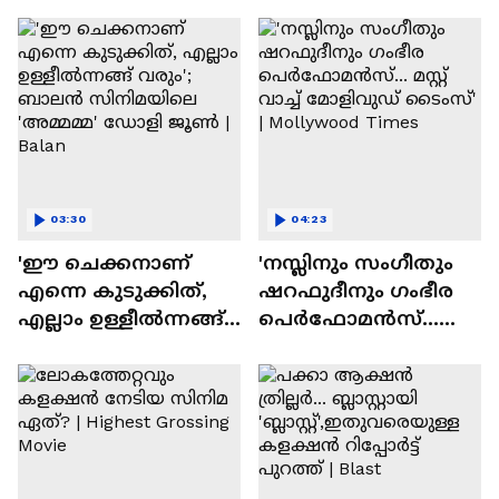
ദേവസി| Stephen Devassy
03:30
04:23
'ഈ ചെക്കനാണ്
'നസ്ലിനും സംഗീതും
എന്നെ കുടുക്കിത്,
ഷറഫുദീനും ഗംഭീര
എല്ലാം ഉള്ളീൽന്നങ്ങ്
പെർഫോമൻസ്...
വരും'; ബാലൻ
മസ്റ്റ് വാച്ച് മോളിവുഡ്
സിനിമയിലെ
ടൈംസ്' | Mollywood
'അമ്മമ്മ' ഡോളി
Times
ജൂൺ | Balan