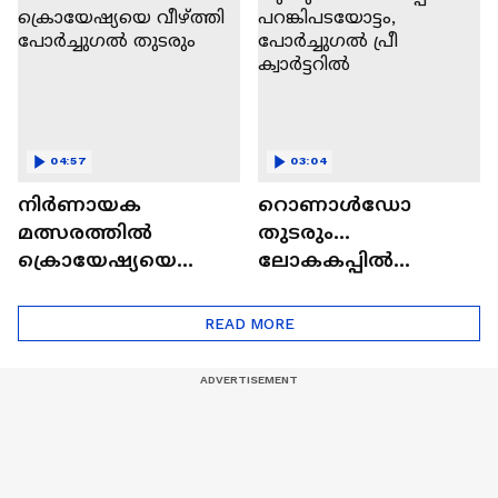
റൊണാൾഡോ
04:57
03:04
നിർണായക
റൊണാൾഡോ
മത്സരത്തിൽ
തുടരും...
ക്രൊയേഷ്യയെ
ലോകകപ്പിൽ
വീഴ്ത്തി പോർച്ചുഗൽ
പറങ്കിപടയോട്ടം,
തുടരും
പോർച്ചുഗൽ പ്രീ
READ MORE
ക്വാർട്ടറിൽ