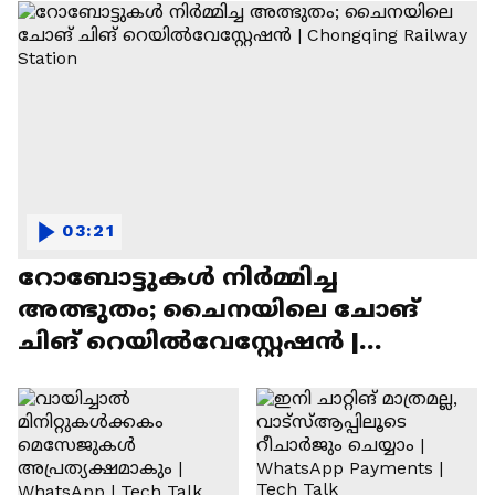
03:21
റോബോട്ടുകൾ നിർമ്മിച്ച
അത്ഭുതം; ചൈനയിലെ ചോങ്
ചിങ് റെയിൽവേസ്റ്റേഷൻ |
Chongqing Railway Station