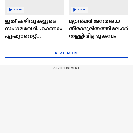
23:16
23:01
ഇത് കഴിവുകളുടെ
മ്യാൻമർ ജനതയെ
സംഗമവേദി, കാണാം
തീരാദുരിതത്തിലേക്ക്
ഏഷ്യാനെറ്റ്
തള്ളിവിട്ട ഭൂകമ്പം
ഷൈനിങ് സ്റ്റാർസ്
സീസൺ 2
READ MORE