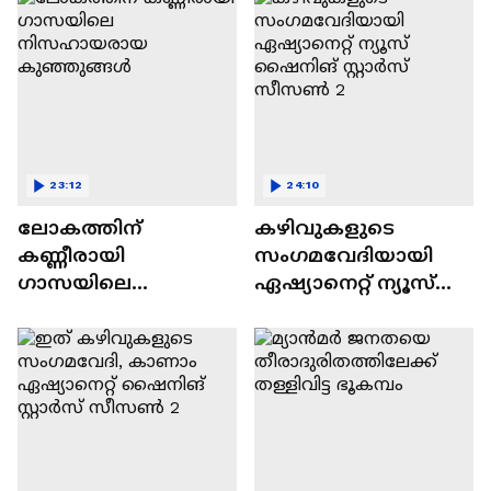
23:12
24:10
ലോകത്തിന്
കഴിവുകളുടെ
കണ്ണീരായി
സംഗമവേദിയായി
ഗാസയിലെ
ഏഷ്യാനെറ്റ് ന്യൂസ്
നിസഹായരായ
ഷൈനിങ് സ്റ്റാർസ്
കുഞ്ഞുങ്ങൾ
സീസൺ 2