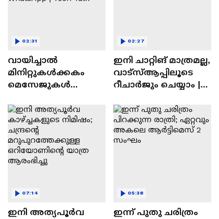
02:31
02:27
വായിച്ചാൽ
ഇനി ചാറ്റിങ് മാത്രമല്ല,
മിനിറ്റുകൾക്കകം
വാട്‌സ്‌ആപ്പിലൂടെ
മെസേജുകള്‍
റീചാർജും ചെയ്യാം |
അപ്രത്യക്ഷമാകും |
WhatsApp Payments |
WhatsApp | Tech Talk
Tech Talk
07:14
05:38
ഇനി അത്യപൂര്‍വ
ഇന്ന് പുതു ചരിത്രം