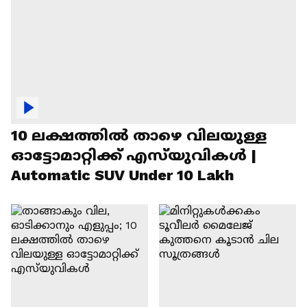
10 ലക്ഷത്തിൽ താഴെ വിലയുള്ള
ഓട്ടോമാറ്റിക്ക് എസ്‍യുവികൾ |
Automatic SUV Under 10 Lakh