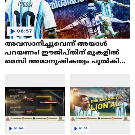
06:57
അവസാനിച്ചുവെന്ന് അയാള്‍
പറയണം! ഈജിപ്തിന് മുകളില്‍
മെസി അമാനുഷികത്വം പുല്‍കിയ
രാവ് | Lionel Messi
01:08
01:55