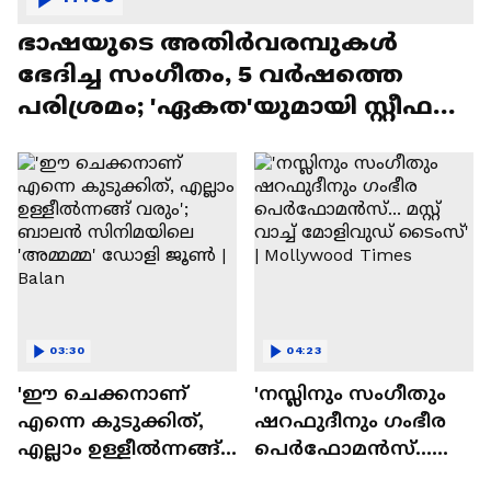
ഭാഷയുടെ അതിർവരമ്പുകൾ
ഭേദിച്ച സംഗീതം, 5 വർഷത്തെ
പരിശ്രമം; 'ഏകത'യുമായി സ്റ്റീഫൻ
ദേവസി| Stephen Devassy
03:30
04:23
'ഈ ചെക്കനാണ്
'നസ്ലിനും സംഗീതും
എന്നെ കുടുക്കിത്,
ഷറഫുദീനും ഗംഭീര
എല്ലാം ഉള്ളീൽന്നങ്ങ്
പെർഫോമൻസ്...
വരും'; ബാലൻ
മസ്റ്റ് വാച്ച് മോളിവുഡ്