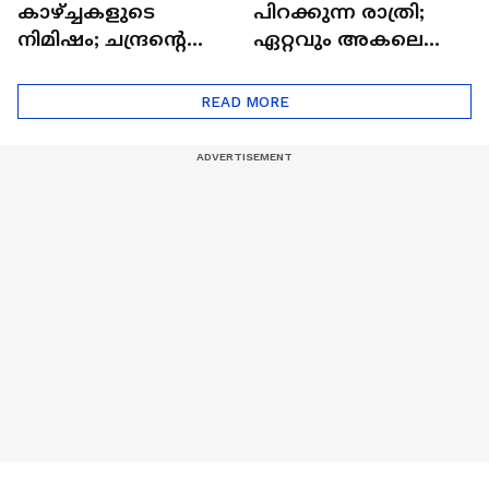
കാഴ്ച്ചകളുടെ
പിറക്കുന്ന രാത്രി;
നിമിഷം; ചന്ദ്രന്റെ
ഏറ്റവും അകലെ
മറുപുറത്തേക്കുള്ള
ആര്‍ട്ടിമെസ് 2 സംഘം
ഒറിയോണിന്റെ യാത്ര
READ MORE
ആരംഭിച്ചു