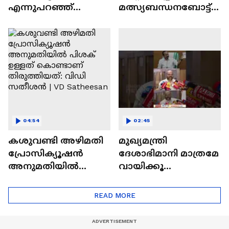
എന്നുപറ‍ഞ്ഞ്
മത്സ്യബന്ധനബോട്ട്;
ഒഴിഞ്ഞുമാറാനുള്ള
ബോട്ടിലുണ്ടായിരുന്ന
നടപടി ആരുടെ
ത് അമ്പതോളം പേ‍ർ
ഭാഗത്ത് നിന്നും
വേണ്ട: ടി സിദ്ദിഖ്
04:54
02:45
കശുവണ്ടി അഴിമതി
മുഖ്യമന്ത്രി
പ്രോസിക്യൂഷൻ
ദേശാഭിമാനി മാത്രമേ
അനുമതിയിൽ
വായിക്കൂ
പിശക് ഉള്ളത്
എന്നറിയുന്നതിൽ
കൊണ്ടാണ്
സന്തോഷം: പി
READ MORE
തിരുത്തിയത്: വിഡി
രാജീവ്
സതീശൻ | VD