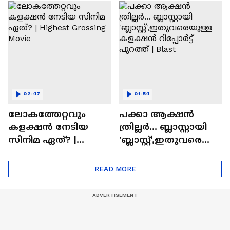
സിനിമയിലെ
ടൈംസ്' | Mollywood
'അമ്മമ്മ' ഡോളി
Times
ജൂൺ | Balan
02:47
01:54
ലോകത്തേറ്റവും
പക്കാ ആക്ഷൻ
കളക്ഷൻ നേടിയ
ത്രില്ലർ... ബ്ലാസ്റ്റായി
സിനിമ ഏത്? |
'ബ്ലാസ്റ്റ്',ഇതുവരെയു
Highest Grossing
ള്ള കളക്ഷൻ
Movie
റിപ്പോർട്ട് പുറത്ത് |
READ MORE
Blast