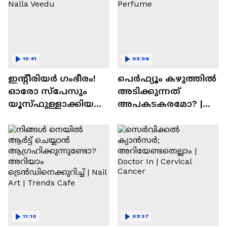
15:41
03:06
ഇന്റീരിയർ ഗംഭീരം!
പെർഫ്യൂം കഴുത്തിൽ
ഓരോ സ്‌പേസും
അടിക്കുന്നത്
യൂസ്ഫുള്ളാക്കിയ
അപകടകരമോ? |
വീട് | Nalla Veedu
Perfume
11:10
09:37