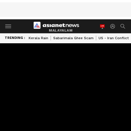
MALAYALAM
TRENDING :
Kerala Rain
Sabarimala Ghee Scam
US - Iran Conflict