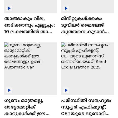
താങ്ങാകും വില,
മിനിറ്റുകൾക്കകം
ഓടിക്കാനും എളുപ്പം;
ടൂവീലർ മൈലേജ്
10 ലക്ഷത്തിൽ താഴെ
കുത്തനെ കൂടാൻ
വിലയുള്ള
ചില സൂത്രങ്ങൾ
ഓട്ടോമാറ്റിക്ക്
എസ്‍യുവികൾ
ഗുണം മാത്രമല്ല,
പരിസ്ഥിതി സൗഹൃദം
ഓട്ടോമാറ്റിക്
സൂപ്പർ എഫിഷ്യന്റ്,
കാറുകൾക്ക് ഈ
CETയുടെ ലുണാറിസ്