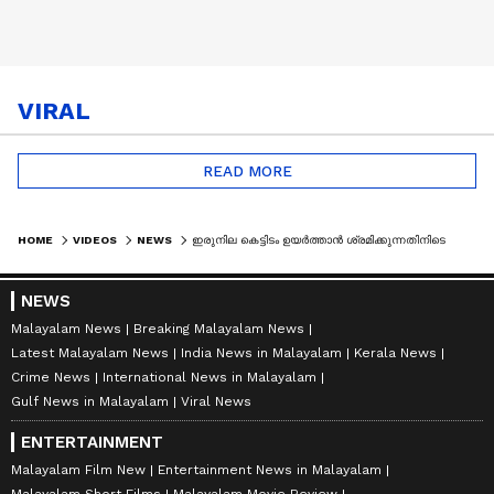
VIRAL
READ MORE
HOME
VIDEOS
NEWS
ഇരുനില കെട്ടിടം ഉയര്‍ത്താൻ ശ്രമിക്കുന്നതിനിടെ ജാക്കി തെന്നിമാറി; കെട്ടിടം അപകട ഭീഷണിയിൽ
NEWS
Malayalam News
Breaking Malayalam News
Latest Malayalam News
India News in Malayalam
Kerala News
Crime News
International News in Malayalam
Gulf News in Malayalam
Viral News
ENTERTAINMENT
Malayalam Film New
Entertainment News in Malayalam
Malayalam Short Films
Malayalam Movie Review