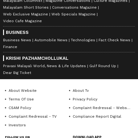
Malayalam Columnist
Magazine Conversations
Culture Magazines
Malayalam Short Stories
Conversations Magazine
Web Exclusive Magazine
Web Specials Magazine
Video Cafe Magazine
BUSINESS
Business News
Automobile News
Technologies
Fact Check News
Finance
KRISHI PAZHAMCHOLLUKAL
Pravasi Malayali World, News & Life Updates
Gulf Round Up
Dear Big Ticket
About Website
About Tv
Terms Of Use
Privacy Policy
CSAM Policy
Complaint Redressal - Website
Complaint Redressal - TV
Compliance Report Digital
Investors
FOLLOW US ON
DOWNLOAD APP