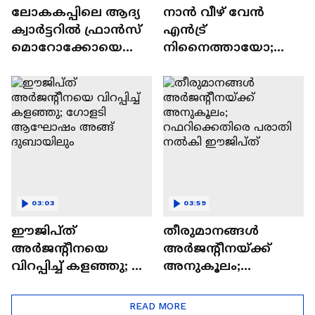
ലോകകപ്പിലെ ആദ്യ
നാന്‍ വീഴ് വേന്‍
ക്വാർട്ടറിൽ ഫ്രാൻസ്
എന്‍ട്ര്
മൊറോക്കോയെ
നിനെെത്തായോ;
നേരിടും;
ഉയർത്തെഴുന്നേറ്റ്
അർജന്റീനയുടെ
കണ്ണീരണിഞ്ഞ്
എതിരാളി
മിശിഹ
സ്വിറ്റ്സർലൻഡ്
03:03
03:59
ഈജിപ്ത്
തീരുമാനങ്ങൾ
അർജന്റീനയെ
അർജന്റീനയ്ക്ക്
വിറപ്പിച്ച് കളഞ്ഞു; ​
അനുകൂലം;
ഗോളടി ആഘോഷം
റഫറിക്കെതിരെ
അങ്ങ് ദുബായിലും
പരാതി നൽകി
READ MORE