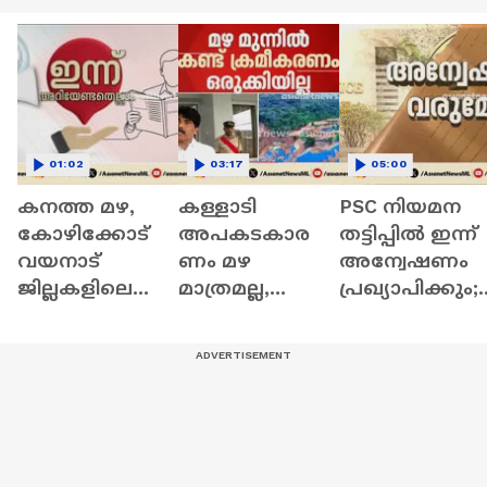
01:02
03:17
05:00
കനത്ത മഴ,
കള്ളാടി
PSC നിയമന
കോഴിക്കോട്
അപകടകാര
തട്ടിപ്പിൽ ഇന്ന്
വയനാട്
ണം മഴ
അന്വേഷണം
ജില്ലകളിലെ
മാത്രമല്ല,
പ്രഖ്യാപിക്കും;
വിദ്യാഭ്യസ
കൊങ്കണ്‍
മുൻ‌കൂർ
സ്ഥാപനങ്ങൾ
റെയില്‍വേക്കെ
അനുമതി
ക്ക് ഇന്ന്
തിരെ മന്ത്രി
വേണ്ടെന്ന്
അവധി | 8 July
ടി.സിദ്ദിഖ്
സർക്കാരിന്
2026
നിയമോപദേശ