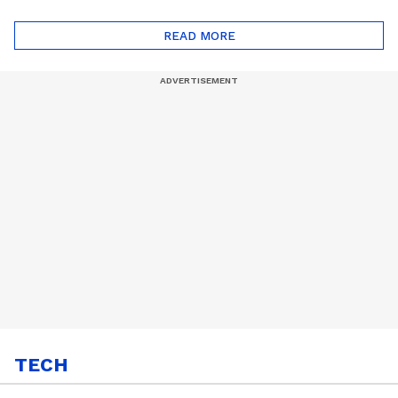
ദോഷങ്ങളും ഉണ്ട് |
ഖത്തറിലേയ്ക്ക്| Shell
Automatic Car
Eco Marathon 2025
READ MORE
TECH