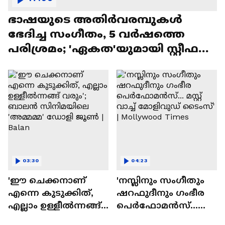
ഭാഷയുടെ അതിർവരമ്പുകൾ
ഭേദിച്ച സംഗീതം, 5 വർഷത്തെ
പരിശ്രമം; 'ഏകത'യുമായി സ്റ്റീഫൻ
ദേവസി| Stephen Devassy
03:30
04:23
'ഈ ചെക്കനാണ്
'നസ്ലിനും സംഗീതും
എന്നെ കുടുക്കിത്,
ഷറഫുദീനും ഗംഭീര
എല്ലാം ഉള്ളീൽന്നങ്ങ്
പെർഫോമൻസ്...
വരും'; ബാലൻ
മസ്റ്റ് വാച്ച് മോളിവുഡ്