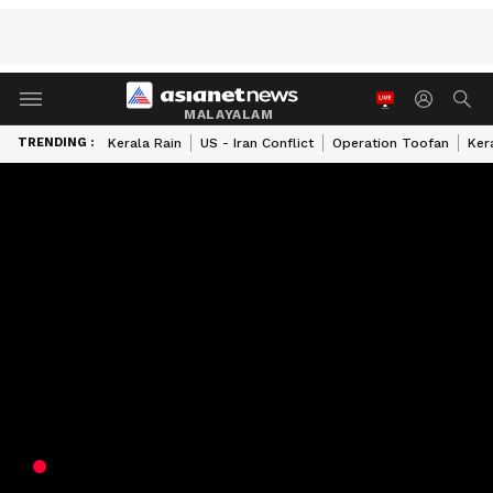
MALAYALAM
TRENDING :
Kerala Rain
US - Iran Conflict
Operation Toofan
Ker