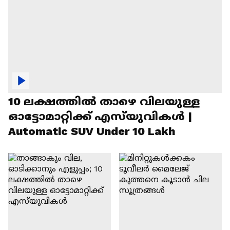
10 ലക്ഷത്തിൽ താഴെ വിലയുള്ള
ഓട്ടോമാറ്റിക്ക് എസ്‍യുവികൾ |
Automatic SUV Under 10 Lakh