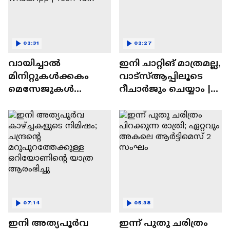
02:31
02:27
വായിച്ചാൽ
ഇനി ചാറ്റിങ് മാത്രമല്ല,
മിനിറ്റുകൾക്കകം
വാട്‌സ്‌ആപ്പിലൂടെ
മെസേജുകള്‍
റീചാർജും ചെയ്യാം |
അപ്രത്യക്ഷമാകും |
WhatsApp Payments |
WhatsApp | Tech Talk
Tech Talk
07:14
05:38
ഇനി അത്യപൂര്‍വ
ഇന്ന് പുതു ചരിത്രം