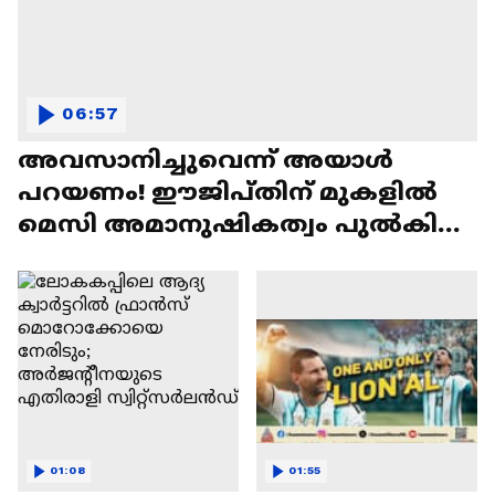
06:57
അവസാനിച്ചുവെന്ന് അയാള്‍
പറയണം! ഈജിപ്തിന് മുകളില്‍
മെസി അമാനുഷികത്വം പുല്‍കിയ
രാവ് | Lionel Messi
01:08
01:55