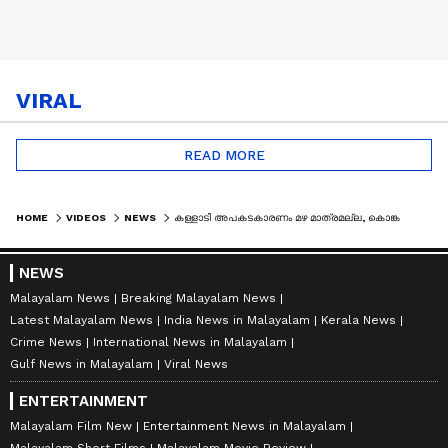
VIRAL
READ MORE
HOME
VIDEOS
NEWS
കള്ളാടി അപകടകാരണം മഴ മാത്രമല്ല, കൊങ്കണ്‍ റെയില്‍വേക്കെതിരെ മന്ത്രി ടി.സിദ്ദിഖ്
NEWS
Malayalam News
Breaking Malayalam News
Latest Malayalam News
India News in Malayalam
Kerala News
Crime News
International News in Malayalam
Gulf News in Malayalam
Viral News
ENTERTAINMENT
Malayalam Film New
Entertainment News in Malayalam
Malayalam Short Films
Malayalam Movie Review