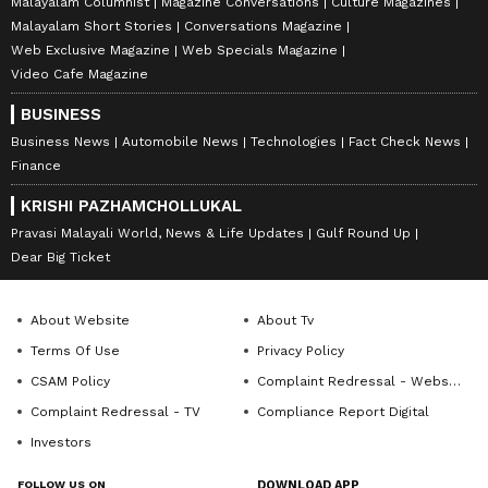
Malayalam Columnist
Magazine Conversations
Culture Magazines
Malayalam Short Stories
Conversations Magazine
Web Exclusive Magazine
Web Specials Magazine
Video Cafe Magazine
BUSINESS
Business News
Automobile News
Technologies
Fact Check News
Finance
KRISHI PAZHAMCHOLLUKAL
Pravasi Malayali World, News & Life Updates
Gulf Round Up
Dear Big Ticket
About Website
About Tv
Terms Of Use
Privacy Policy
CSAM Policy
Complaint Redressal - Website
Complaint Redressal - TV
Compliance Report Digital
Investors
FOLLOW US ON
DOWNLOAD APP