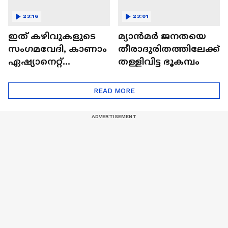
23:16
23:01
ഇത് കഴിവുകളുടെ
മ്യാൻമർ ജനതയെ
സംഗമവേദി, കാണാം
തീരാദുരിതത്തിലേക്ക്
ഏഷ്യാനെറ്റ്
തള്ളിവിട്ട ഭൂകമ്പം
ഷൈനിങ് സ്റ്റാർസ്
സീസൺ 2
READ MORE