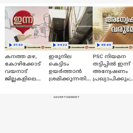
01:02
04:23
05:00
കനത്ത മഴ,
ഇരുനില
PSC നിയമന
കോഴിക്കോട്
കെട്ടിടം
തട്ടിപ്പിൽ ഇന്ന്
വയനാട്
ഉയര്‍ത്താൻ
അന്വേഷണം
ജില്ലകളിലെ
ശ്രമിക്കുന്നതിനി
പ്രഖ്യാപിക്കും;
വിദ്യാഭ്യസ
ടെ ജാക്കി
മുൻ‌കൂർ
സ്ഥാപനങ്ങൾ
തെന്നിമാറി;
അനുമതി
ക്ക് ഇന്ന്
കെട്ടിടം
വേണ്ടെന്ന്
അവധി | 8 July
അപകട
സർക്കാരിന്
2026
ഭീഷണിയിൽ
നിയമോപദേശ