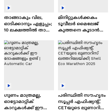
താങ്ങാകും വില,
മിനിറ്റുകൾക്കകം
ഓടിക്കാനും എളുപ്പം;
ടൂവീലർ മൈലേജ്
10 ലക്ഷത്തിൽ താഴെ
കുത്തനെ കൂടാൻ
വിലയുള്ള
ചില സൂത്രങ്ങൾ
ഓട്ടോമാറ്റിക്ക്
എസ്‍യുവികൾ
ഗുണം മാത്രമല്ല,
പരിസ്ഥിതി സൗഹൃദം
ഓട്ടോമാറ്റിക്
സൂപ്പർ എഫിഷ്യന്റ്,
കാറുകൾക്ക് ഈ
CETയുടെ ലുണാറിസ്