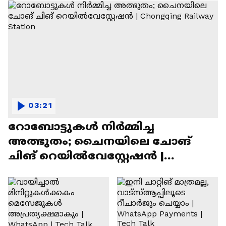
03:21
റോബോട്ടുകൾ നിർമ്മിച്ച
അത്ഭുതം; ചൈനയിലെ ചോങ്
ചിങ് റെയിൽവേസ്റ്റേഷൻ |
Chongqing Railway Station