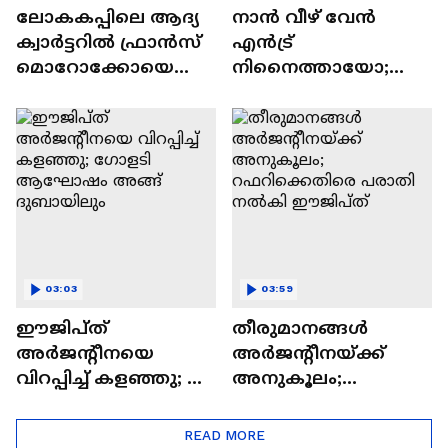
ലോകകപ്പിലെ ആദ്യ
നാന്‍ വീഴ് വേന്‍
ക്വാർട്ടറിൽ ഫ്രാൻസ്
എന്‍ട്ര്
മൊറോക്കോയെ
നിനെെത്തായോ;
നേരിടും;
ഉയർത്തെഴുന്നേറ്റ്
അർജന്റീനയുടെ
കണ്ണീരണിഞ്ഞ്
എതിരാളി
മിശിഹ
സ്വിറ്റ്സർലൻഡ്
03:03
03:59
ഈജിപ്ത്
തീരുമാനങ്ങൾ
അർജന്റീനയെ
അർജന്റീനയ്ക്ക്
വിറപ്പിച്ച് കളഞ്ഞു; ​
അനുകൂലം;
ഗോളടി ആഘോഷം
റഫറിക്കെതിരെ
അങ്ങ് ദുബായിലും
പരാതി നൽകി
READ MORE