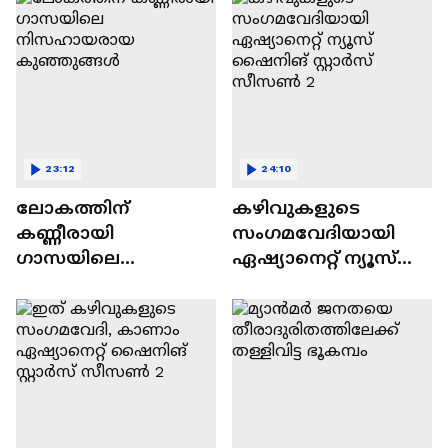
23:12
24:10
ലോകത്തിന്
കഴിവുകളുടെ
കണ്ണീരായി
സംഗമവേദിയായി
ഗാസയിലെ
ഏഷ്യാനെറ്റ് ന്യൂസ്
നിസഹായരായ
ഷൈനിങ് സ്റ്റാർസ്
കുഞ്ഞുങ്ങൾ
സീസൺ 2