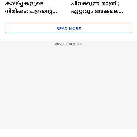
കാഴ്ച്ചകളുടെ
പിറക്കുന്ന രാത്രി;
നിമിഷം; ചന്ദ്രന്റെ
ഏറ്റവും അകലെ
മറുപുറത്തേക്കുള്ള
ആര്‍ട്ടിമെസ് 2 സംഘം
ഒറിയോണിന്റെ യാത്ര
READ MORE
ആരംഭിച്ചു