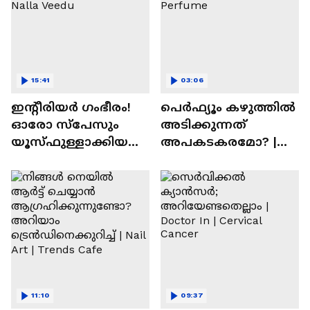
15:41
03:06
ഇന്റീരിയർ ഗംഭീരം!
പെർഫ്യൂം കഴുത്തിൽ
ഓരോ സ്‌പേസും
അടിക്കുന്നത്
യൂസ്ഫുള്ളാക്കിയ
അപകടകരമോ? |
വീട് | Nalla Veedu
Perfume
11:10
09:37