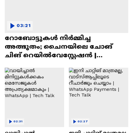
03:21
റോബോട്ടുകൾ നിർമ്മിച്ച
അത്ഭുതം; ചൈനയിലെ ചോങ്
ചിങ് റെയിൽവേസ്റ്റേഷൻ |
Chongqing Railway Station
02:31
02:27
വായിച്ചാൽ
ഇനി ചാറ്റിങ് മാത്രമല്ല,