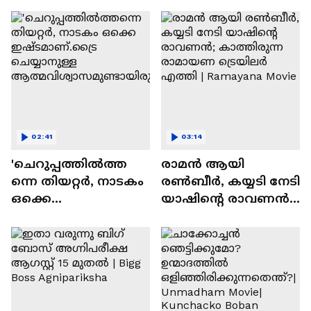
സന്തോഷം'
02:41
03:14
'ചെറുപ്പത്തിൽത്ത
രാമന്‍ ആയി
ന്നെ തിയറ്റർ, നാടകം
രൺബീർ, കയ്യടി നേടി
ഒക്കെ
യാഷിന്റെ രാവണൻ;
ഇഷ്ടമാണ്.ട്രൈ
കാത്തിരുന്ന
ചെയ്യാനുള്ള
രാമായണ ട്രെയിലർ
ആത്മവിശ്വാസമുണ്ടാ
എത്തി | Ramayana
യിരുന്നില്ല'
Movie