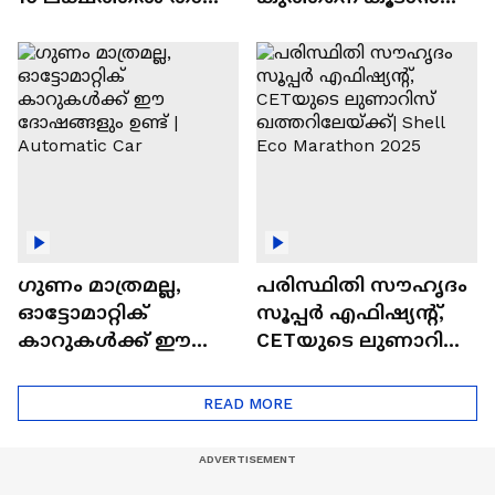
വിലയുള്ള
ചില സൂത്രങ്ങൾ
ഓട്ടോമാറ്റിക്ക്
എസ്‍യുവികൾ
ഗുണം മാത്രമല്ല,
പരിസ്ഥിതി സൗഹൃദം
ഓട്ടോമാറ്റിക്
സൂപ്പർ എഫിഷ്യന്റ്,
കാറുകൾക്ക് ഈ
CETയുടെ ലുണാറിസ്
ദോഷങ്ങളും ഉണ്ട് |
ഖത്തറിലേയ്ക്ക്| Shell
Automatic Car
Eco Marathon 2025
READ MORE