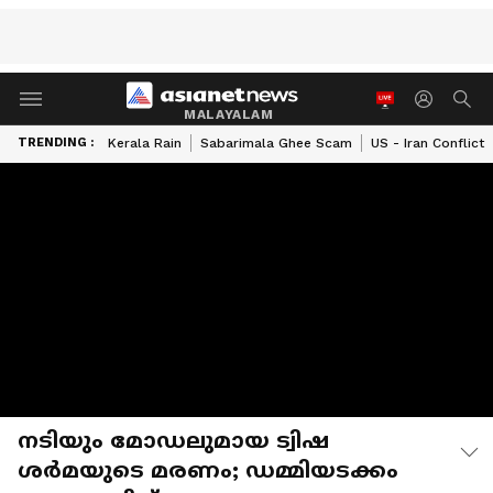
MALAYALAM
TRENDING :
Kerala Rain
Sabarimala Ghee Scam
US - Iran Conflict
നടിയും മോഡലുമായ ട്വിഷ
ശർമയുടെ മരണം; ഡമ്മിയടക്കം