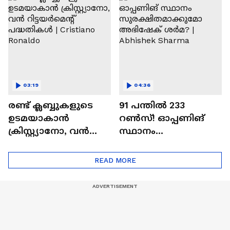
Ajit Agarkar
03:19
04:36
രണ്ട്‌ ക്ലബ്ബുകളുടെ
91 പന്തില്‍ 233
ഉടമയാകാന്‍
റണ്‍സ്! ഓപ്പണിങ്
ക്രിസ്റ്റ്യാനോ, വന്‍
സ്ഥാനം
റിട്ടയര്‍മെന്റ്‌
സുരക്ഷിതമാക്കുമോ
പദ്ധതികള്‍ | Cristiano
അഭിഷേക് ശർമ? |
READ MORE
Ronaldo
Abhishek Sharma