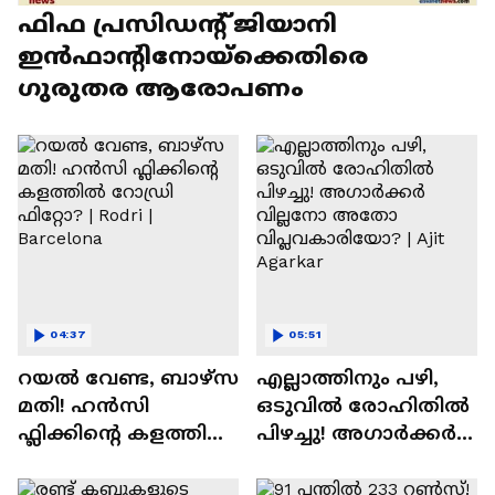
ഫിഫ പ്രസിഡന്റ് ജിയാനി
ഇൻഫാന്റിനോയ്‌ക്കെതിരെ
ഗുരുതര ആരോപണം
04:37
05:51
റയല്‍ വേണ്ട, ബാഴ്‌സ
എല്ലാത്തിനും പഴി,
മതി! ഹൻസി
ഒടുവില്‍ രോഹിതില്‍
ഫ്ലിക്കിന്റെ കളത്തില്‍
പിഴച്ചു! അഗാര്‍ക്കർ
റോഡ്രി ഫിറ്റോ? |
വില്ലനോ അതോ
Rodri | Barcelona
വിപ്ലവകാരിയോ? |