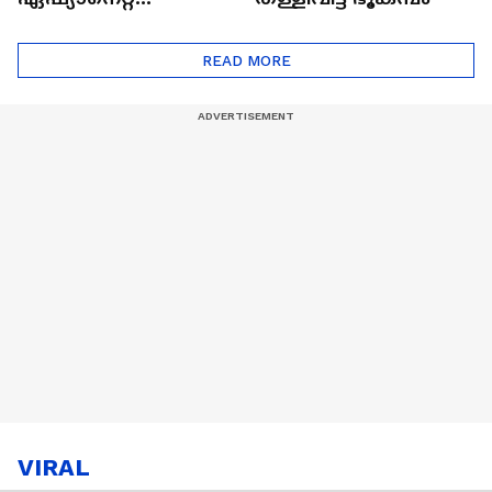
ഷൈനിങ് സ്റ്റാർസ്
സീസൺ 2
READ MORE
VIRAL