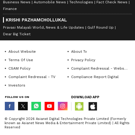
Business News
Automobile News
Technologies
Fact Check News
Finance
KRISHI PAZHAMCHOLLUKAL
Pravasi Malayali World, News & Life Updates
Gulf Round Up
Dear Big Ticket
About Website
About Tv
Terms Of Use
Privacy Policy
CSAM Policy
Complaint Redressal - Website
Complaint Redressal - TV
Compliance Report Digital
Investors
FOLLOW US ON
DOWNLOAD APP
© Copyright 2026 Asianxt Digital Technologies Private Limited (Formerly
known as Asianet News Media & Entertainment Private Limited) | All Rights
Reserved