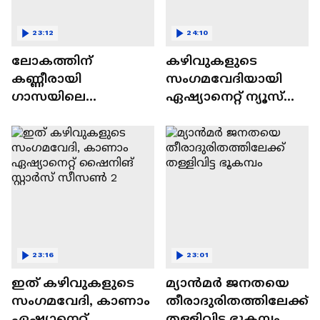
23:12
24:10
ലോകത്തിന്
കഴിവുകളുടെ
കണ്ണീരായി
സംഗമവേദിയായി
ഗാസയിലെ
ഏഷ്യാനെറ്റ് ന്യൂസ്
നിസഹായരായ
ഷൈനിങ് സ്റ്റാർസ്
കുഞ്ഞുങ്ങൾ
സീസൺ 2
23:16
23:01
ഇത് കഴിവുകളുടെ
മ്യാൻമർ ജനതയെ
സംഗമവേദി, കാണാം
തീരാദുരിതത്തിലേക്ക്
ഏഷ്യാനെറ്റ്
തള്ളിവിട്ട ഭൂകമ്പം