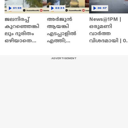
01:59
03:34
36:47
ജലനിരപ്പ്
അർജുൻ
News@1PM |
കുറഞ്ഞെങ്കി
ആയങ്കി
ഒരുമണി
ലും ദുരിതം
എടപ്പാളിൽ
വാർത്ത
ഒഴിയാതെ
എത്തി;
വിശദമായി | 0
കുട്ടനാട്ടുകാര്‍;
ദൃശ്യങ്ങൾ
August 2026
വെള്ളം
ഏഷ്യാനെറ്റ്
ഇറങ്ങാൻ
ന്യൂസിന് | Arjun
ഇനിയും
Aayanki | Kerala
സമയമെടുക്കും
Police