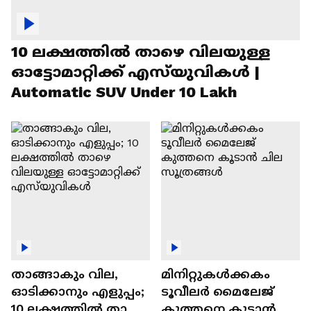
10 ലക്ഷത്തിൽ താഴെ വിലയുള്ള
ഓട്ടോമാറ്റിക്ക് എസ്‍യുവികൾ |
Automatic SUV Under 10 Lakh
താങ്ങാകും വില,
മിനിറ്റുകൾക്കകം
ഓടിക്കാനും എളുപ്പം;
ടൂവീലർ മൈലേജ്
10 ലക്ഷത്തിൽ താഴെ
കുത്തനെ കൂടാൻ