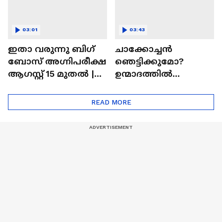
03:01
03:43
ഇതാ വരുന്നു ബിഗ്
ചാക്കോച്ചന്‍
ബോസ് അഗ്നിപരീക്ഷ
ഞെട്ടിക്കുമോ?
ആഗസ്റ്റ് 15 മുതൽ |
ഉന്മാദത്തിൽ
Bigg Boss Agnipariksha
ഒളിഞ്ഞിരിക്കുന്നതെ
ന്ത്?| Unmadham
READ MORE
Movie| Kunchacko
Boban