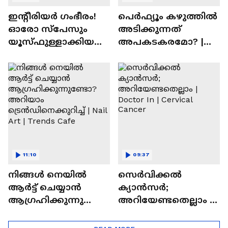
ഇന്റീരിയർ ഗംഭീരം!
പെർഫ്യൂം കഴുത്തിൽ
ഓരോ സ്‌പേസും
അടിക്കുന്നത്
യൂസ്ഫുള്ളാക്കിയ
അപകടകരമോ? |
വീട് | Nalla Veedu
Perfume
11:10
09:37
നിങ്ങൾ നെയിൽ
സെർവിക്കൽ
ആർട്ട് ചെയ്യാൻ
ക്യാൻസർ;
ആഗ്രഹിക്കുന്നുണ്ടോ
അറിയേണ്ടതെല്ലാം |
? അറിയാം
Doctor In | Cervical
ട്രെൻഡിനെക്കുറിച്ച് |
Cancer