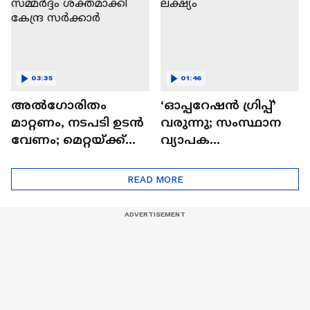
03:35
01:46
അൽഗോരിതം
‘ഓപ്പറേഷൻ ഗ്രിപ്പ്’
മാറ്റണം, നടപടി ഉടൻ
വരുന്നു; സംസ്ഥാന
വേണം; മെറ്റയ്ക്ക്
വ്യാപക
മേൽ സമ്മർദ്ദം
ഗുണ്ടാവേട്ടയാണ്
ശക്തമാക്കി കേന്ദ്ര
ലക്ഷ്യം
READ MORE
സർക്കാർ