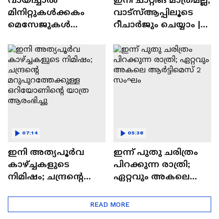
മിനിറ്റുകൾക്കകം
വാട്‌സ്‌ആപ്പിലൂടെ
മെസേജുകള്‍
റീചാർജും ചെയ്യാം |
അപ്രത്യക്ഷമാകും |
WhatsApp Payments |
WhatsApp | Tech Talk
Tech Talk
07:14
05:38
ഇനി അത്യപൂര്‍വ
ഇന്ന് പുതു ചരിത്രം
കാഴ്ച്ചകളുടെ
പിറക്കുന്ന രാത്രി;
നിമിഷം; ചന്ദ്രന്റെ
ഏറ്റവും അകലെ
മറുപുറത്തേക്കുള്ള
ആര്‍ട്ടിമെസ് 2 സംഘം
ഒറിയോണിന്റെ യാത്ര
READ MORE
ആരംഭിച്ചു