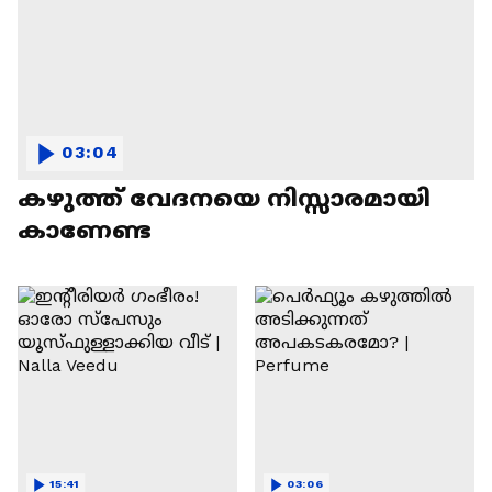
03:04
കഴുത്ത് വേദനയെ നിസ്സാരമായി
കാണേണ്ട
15:41
03:06