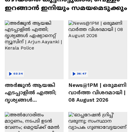
ഇറങ്ങാൻ ഇനിയും സമയമെടുക്കും
03:34
36:47
അർജുൻ ആയങ്കി
News@1PM | ഒരുമണി
എടപ്പാളിൽ എത്തി;
വാർത്ത വിശദമായി |
ദൃശ്യങ്ങൾ
08 August 2026
ഏഷ്യാനെറ്റ് ന്യൂസിന് |
Arjun Aayanki | Kerala
Police