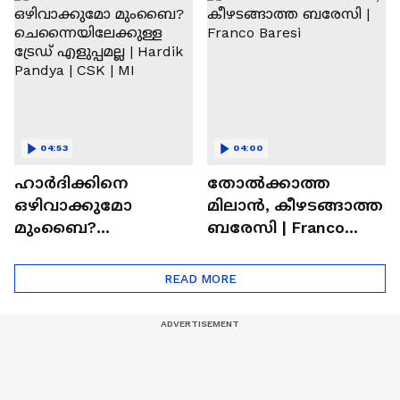
Ronaldo
Abhishek Sharma
04:53
04:00
ഹാർദിക്കിനെ
തോല്‍ക്കാത്ത
ഒഴിവാക്കുമോ
മിലാന്‍, കീഴടങ്ങാത്ത
മുംബൈ?
ബരേസി | Franco
ചെന്നൈയിലേക്കുള്ള
Baresi
ട്രേഡ് എളുപ്പമല്ല |
READ MORE
Hardik Pandya | CSK |
MI