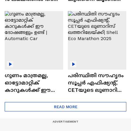
വിലയുള്ള
ചില സൂത്രങ്ങൾ
ഓട്ടോമാറ്റിക്ക്
എസ്‍യുവികൾ
ഗുണം മാത്രമല്ല,
പരിസ്ഥിതി സൗഹൃദം
ഓട്ടോമാറ്റിക്
സൂപ്പർ എഫിഷ്യന്റ്,
കാറുകൾക്ക് ഈ
CETയുടെ ലുണാറിസ്
ദോഷങ്ങളും ഉണ്ട് |
ഖത്തറിലേയ്ക്ക്| Shell
Automatic Car
Eco Marathon 2025
READ MORE