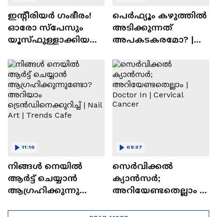
ഇന്റീരിയർ ഗംഭീരം!
പെർഫ്യൂം കഴുത്തിൽ
ഓരോ സ്‌പേസും
അടിക്കുന്നത്
യൂസ്ഫുള്ളാക്കിയ
അപകടകരമോ? |
വീട് | Nalla Veedu
Perfume
11:10
09:37
നിങ്ങൾ നെയിൽ
സെർവിക്കൽ
ആർട്ട് ചെയ്യാൻ
ക്യാൻസർ;
ആഗ്രഹിക്കുന്നുണ്ടോ
അറിയേണ്ടതെല്ലാം |
? അറിയാം
Doctor In | Cervical
ട്രെൻഡിനെക്കുറിച്ച് |
Cancer