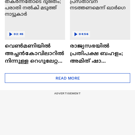
02:45
04:56
വെൺമണിയിൽ
രാജ്യസഭയിൽ
അച്ചൻകോവിലാറിൽ
പ്രതിപക്ഷ ബഹളം;
നിന്നുള്ള റെഗുലേറ്റർ
അമിത് ഷാ
തകർന്നതോടെ
സഭയിലെത്തി
ദുരിതം; പരാതി
പ്രസ്‌താവന
READ MORE
നൽകി മടുത്ത്
നടത്തണമെന്ന്
നാട്ടുകാർ
ഖാർഗെ