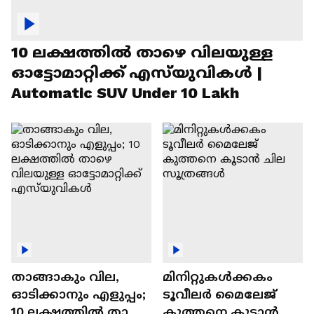
10 ലക്ഷത്തിൽ താഴെ വിലയുള്ള
ഓട്ടോമാറ്റിക്ക് എസ്‍യുവികൾ |
Automatic SUV Under 10 Lakh
താങ്ങാകും വില,
മിനിറ്റുകൾക്കകം
ഓടിക്കാനും എളുപ്പം;
ടൂവീലർ മൈലേജ്
10 ലക്ഷത്തിൽ താഴെ
കുത്തനെ കൂടാൻ