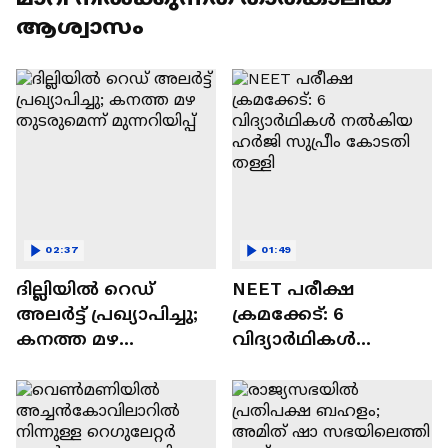
ആശ്വാസം
02:37
01:49
ദില്ലിയിൽ റെഡ്
NEET പരീക്ഷ
അലർട്ട് പ്രഖ്യാപിച്ചു;
ക്രമക്കേട്: 6
കനത്ത മഴ
വിദ്യാർഥികൾ
തുടരുമെന്ന്
നൽകിയ ഹർജി
മുന്നറിയിപ്പ്
സുപ്രീം കോടതി
തള്ളി