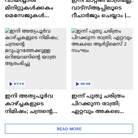
മിനിറ്റുകൾക്കകം
വാട്‌സ്‌ആപ്പിലൂടെ
മെസേജുകള്‍
റീചാർജും ചെയ്യാം |
അപ്രത്യക്ഷമാകും |
WhatsApp Payments |
WhatsApp | Tech Talk
Tech Talk
07:14
05:38
ഇനി അത്യപൂര്‍വ
ഇന്ന് പുതു ചരിത്രം
കാഴ്ച്ചകളുടെ
പിറക്കുന്ന രാത്രി;
നിമിഷം; ചന്ദ്രന്റെ
ഏറ്റവും അകലെ
മറുപുറത്തേക്കുള്ള
ആര്‍ട്ടിമെസ് 2 സംഘം
ഒറിയോണിന്റെ യാത്ര
READ MORE
ആരംഭിച്ചു