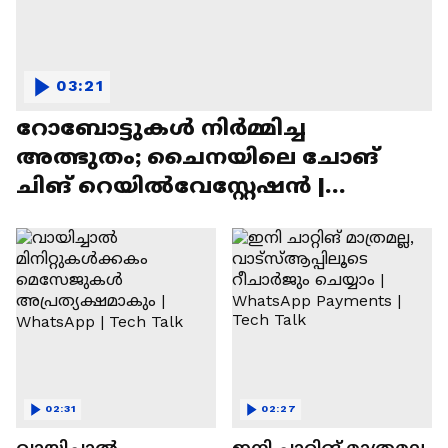
03:21
റോബോട്ടുകൾ നിർമ്മിച്ച
അത്ഭുതം; ചൈനയിലെ ചോങ്
ചിങ് റെയിൽവേസ്റ്റേഷൻ |
Chongqing Railway Station
02:31
02:27
വായിച്ചാൽ
ഇനി ചാറ്റിങ് മാത്രമല്ല,