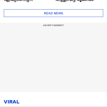
ഷൈനിങ് സ്റ്റാർസ്
സീസൺ 2
READ MORE
VIRAL