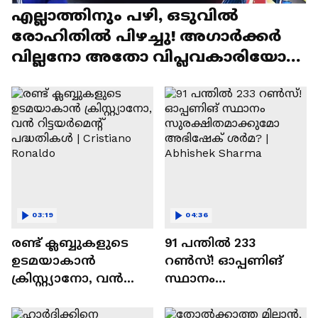
എല്ലാത്തിനും പഴി, ഒടുവില്‍
രോഹിതില്‍ പിഴച്ചു! അഗാര്‍ക്കർ
വില്ലനോ അതോ വിപ്ലവകാരിയോ? |
Ajit Agarkar
03:19
04:36
രണ്ട്‌ ക്ലബ്ബുകളുടെ
91 പന്തില്‍ 233
ഉടമയാകാന്‍
റണ്‍സ്! ഓപ്പണിങ്
ക്രിസ്റ്റ്യാനോ, വന്‍
സ്ഥാനം
റിട്ടയര്‍മെന്റ്‌
സുരക്ഷിതമാക്കുമോ
പദ്ധതികള്‍ | Cristiano
അഭിഷേക് ശർമ? |