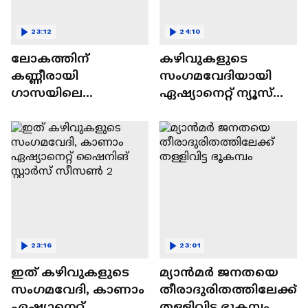
23:12
24:10
ലോകത്തിന്
കഴിവുകളുടെ
കണ്ണീരായി
സംഗമവേദിയായി
ഗാസയിലെ
ഏഷ്യാനെറ്റ് ന്യൂസ്
നിസഹായരായ
ഷൈനിങ് സ്റ്റാർസ്
കുഞ്ഞുങ്ങൾ
സീസൺ 2
23:16
23:01
ഇത് കഴിവുകളുടെ
മ്യാൻമർ ജനതയെ
സംഗമവേദി, കാണാം
തീരാദുരിതത്തിലേക്ക്
ഏഷ്യാനെറ്റ്
തള്ളിവിട്ട ഭൂകമ്പം