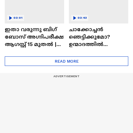
03:01
03:43
ഇതാ വരുന്നു ബിഗ്
ചാക്കോച്ചന്‍
ബോസ് അഗ്നിപരീക്ഷ
ഞെട്ടിക്കുമോ?
ആഗസ്റ്റ് 15 മുതൽ |
ഉന്മാദത്തിൽ
Bigg Boss Agnipariksha
ഒളിഞ്ഞിരിക്കുന്നതെ
ന്ത്?| Unmadham
READ MORE
Movie| Kunchacko
Boban