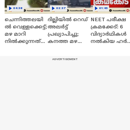
04:38
02:37
01:49
ചെന്നിത്തലയി
ദില്ലിയിൽ റെഡ്
NEET പരീക്ഷ
ൽ വെള്ളക്കെട്ട്;
അലർട്ട്
ക്രമക്കേട്: 6
മഴ മാറി
പ്രഖ്യാപിച്ചു;
വിദ്യാർഥികൾ
നിൽക്കുന്നത്
കനത്ത മഴ
നൽകിയ ഹർജി
താത്കാലിക
തുടരുമെന്ന്
സുപ്രീം കോടത
ആശ്വാസം
മുന്നറിയിപ്പ്
തള്ളി