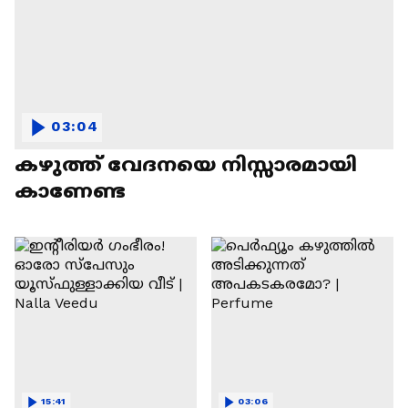
03:04
കഴുത്ത് വേദനയെ നിസ്സാരമായി
കാണേണ്ട
15:41
03:06