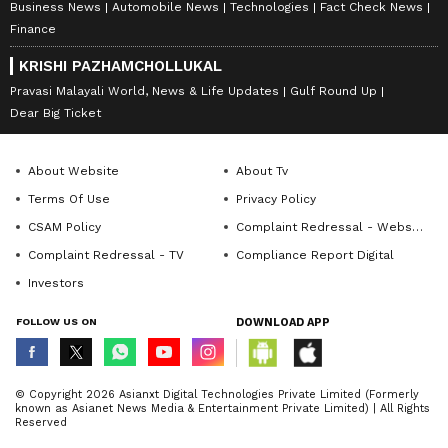
Business News
Automobile News
Technologies
Fact Check News
Finance
KRISHI PAZHAMCHOLLUKAL
Pravasi Malayali World, News & Life Updates
Gulf Round Up
Dear Big Ticket
About Website
About Tv
Terms Of Use
Privacy Policy
CSAM Policy
Complaint Redressal - Website
Complaint Redressal - TV
Compliance Report Digital
Investors
FOLLOW US ON
DOWNLOAD APP
© Copyright 2026 Asianxt Digital Technologies Private Limited (Formerly
known as Asianet News Media & Entertainment Private Limited) | All Rights
Reserved