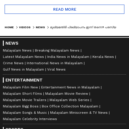
READ MORE
HOME
VIDEOS
NEWS
മുഖ്യമന്ത്രി പ്രഖ്യാപനം ഇന്ന് തന്നെ? പരസ്യ പ്രകടനങ്ങള്‍ തന്‍റെ അറിവോടെ അല്ലെന്ന് വി.ഡി സതീശന്‍
NEWS
Malayalam News
Breaking Malayalam News
Latest Malayalam News
India News in Malayalam
Kerala News
Crime News
International News in Malayalam
Gulf News in Malayalam
Viral News
ENTERTAINMENT
Malayalam Film New
Entertainment News in Malayalam
Malayalam Short Films
Malayalam Movie Review
Malayalam Movie Trailers
Malayalam Web Series
Malayalam Bigg Boss
Box Office Collection Malayalam
Malayalam Songs & Music
Malayalam Miniscreen & TV News
Malayalam Celebrity Interviews