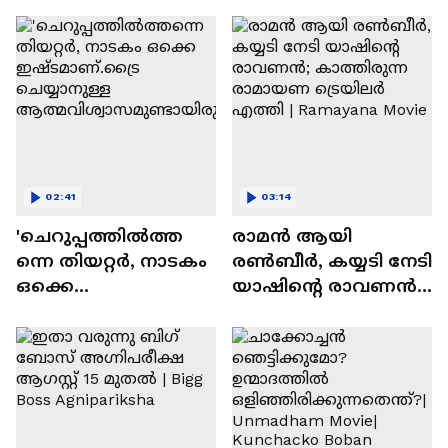
സന്തോഷം'
02:41
03:14
'ചെറുപ്പത്തിൽത്ത
രാമന്‍ ആയി
ന്നെ തിയറ്റർ, നാടകം
രൺബീർ, കയ്യടി നേടി
ഒക്കെ
യാഷിന്റെ രാവണൻ;
ഇഷ്ടമാണ്.ട്രൈ
കാത്തിരുന്ന
ചെയ്യാനുള്ള
രാമായണ ട്രെയിലർ
ആത്മവിശ്വാസമുണ്ടാ
എത്തി | Ramayana
യിരുന്നില്ല'
Movie