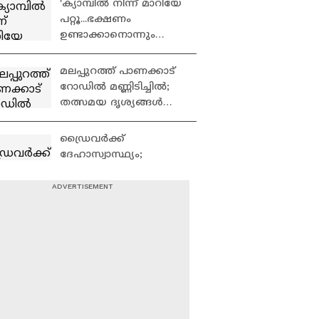
'ക്യാമ്പിൽ നിന്ന് മാറിയേ
National Highway
പറ്റൂ...ഭക്ഷണം
ഉണ്ടാക്കാനൊന്നും
പറ്റില്ല, ഇവിടെ മുഴുവൻ
വെള്ളം കയറി'
മലപ്പുറത്ത് ​പാണക്കാട്
റോഡിൽ മണ്ണിടിച്ചിൽ;
തത്സമയ ദൃശ്യങ്ങൾ
ഏഷ്യാനെറ്റ് ന്യൂസിന്
|Panakkad Landslide
ഡ്രൈവർക്ക്
ദേഹാസ്വാസ്ഥ്യം;
നിയന്ത്രണംവിട്ട
കെഎസ്ആർടിസി
ബസിടിച്ച്
മരങ്ങൾ കടപുഴകി,
വഴിയാത്രക്കാരി മരിച്ചു |
കുന്ന് ഇടിഞ്ഞ് നേരെ
KSRTC
റോഡിലേക്ക്; മലപ്പുറം
പാണക്കാട് റോഡിൽ
മണ്ണിടിച്ചിൽ
കോട്ടയം അസീസി
കാരുണ്യ ഭവനിൽ
വെള്ളം കയറി;