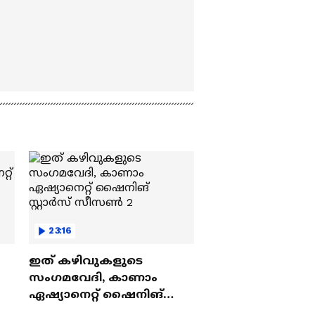
23:16
ഇത് കഴിവുകളുടെ
സംഗമവേദി, കാണാം
ഏഷ്യാനെറ്റ് ഷൈനിങ്
സ്റ്റാർസ് സീസൺ 2