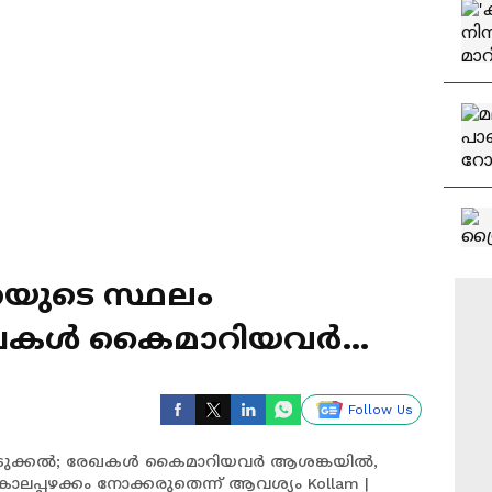
യുടെ സ്ഥലം
രേഖകൾ കൈമാറിയവർ
Follow Us
്റെടുക്കൽ; രേഖകൾ കൈമാറിയവർ ആശങ്കയിൽ,
ലപ്പഴക്കം നോക്കരുതെന്ന് ആവശ്യം Kollam |