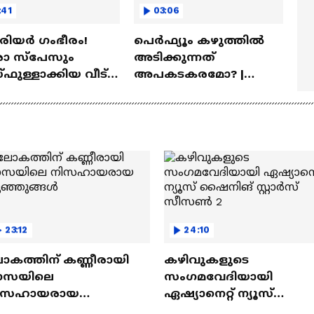
:41
03:06
ീരിയർ ഗംഭീരം!
പെർഫ്യൂം കഴുത്തിൽ
 സ്‌പേസും
അടിക്കുന്നത്
ഫുള്ളാക്കിയ വീട് |
അപകടകരമോ? |
a Veedu
Perfume
23:12
24:10
ോകത്തിന് കണ്ണീരായി
കഴിവുകളുടെ
ാസയിലെ
സംഗമവേദിയായി
ിസഹായരായ
ഏഷ്യാനെറ്റ് ന്യൂസ്
ുഞ്ഞുങ്ങൾ
ഷൈനിങ് സ്റ്റാർസ്