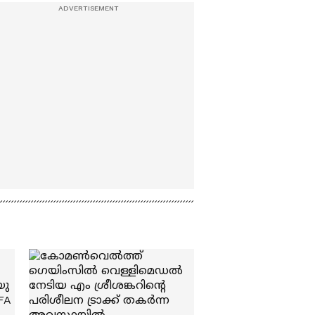
വർ​ഗീസ് മാമ്മൻ
രക്ഷാപ്രവർത്തനത്തിനാ
യി രണ്ട് വള്ളങ്ങൾ
മാത്രം