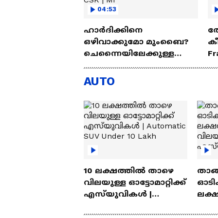
04:53
ഹാർദിക്കിനെ
തോ
ഒഴിവാക്കുമോ മുംബൈ?
ക
ചെന്നൈയിലേക്കുള്ള
Fr
ട്രേഡ് എളുപ്പമല്ല | Hardik
Pandya | CSK | MI
AUTO
10 ലക്ഷത്തിൽ താഴെ
താങ്
വിലയുള്ള ഓട്ടോമാറ്റിക്ക്
ഓടിക
എസ്‍യുവികൾ |
ലക്
Automatic SUV Under 10
വിലയ
Lakh
എസ്