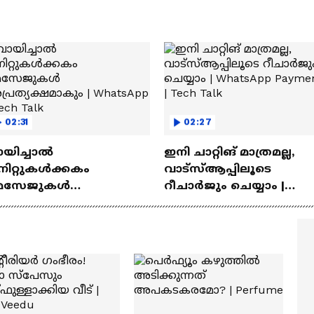
02:31
02:27
ായിച്ചാൽ
ഇനി ചാറ്റിങ് മാത്രമല്ല,
നിറ്റുകൾക്കകം
വാട്‌സ്‌ആപ്പിലൂടെ
െസേജുകള്‍
റീചാർജും ചെയ്യാം |
്രത്യക്ഷമാകും |
WhatsApp Payments | Te
atsApp | Tech Talk
Talk