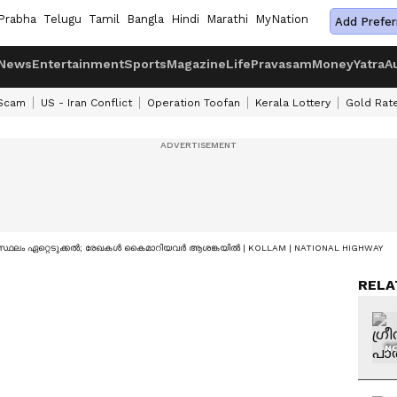
Prabha
Telugu
Tamil
Bangla
Hindi
Marathi
MyNation
Add Prefer
News
Entertainment
Sports
Magazine
Life
Pravasam
Money
Yatra
A
 Scam
US - Iran Conflict
Operation Toofan
Kerala Lottery
Gold Rat
്ഥലം ഏറ്റെടുക്കൽ; രേഖകൾ കൈമാറിയവർ ആശങ്കയിൽ | KOLLAM | NATIONAL HIGHWAY
RELA
NO