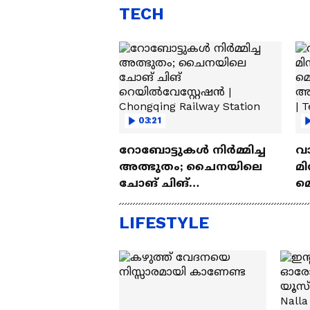
TECH
03:21
റോബോട്ടുകൾ നിർമ്മിച്ച
വ
അത്ഭുതം; ചൈനയിലെ
മി
ചോങ് ചിങ്
മ
റെയിൽവേസ്റ്റേഷൻ |
അപ
Chongqing Railway Station
Wh
LIFESTYLE