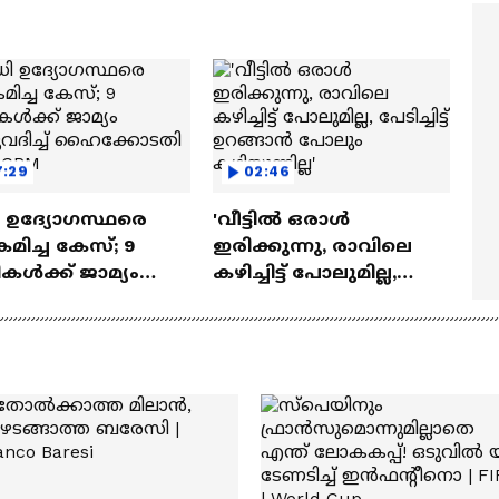
Unmadham Movie|
Kunchacko Boban
7:29
02:46
 ഉദ്യോ​ഗസ്ഥരെ
'വീട്ടിൽ ഒരാൾ
മിച്ച കേസ്; 9
ഇരിക്കുന്നു, രാവിലെ
ികൾക്ക് ജാമ്യം
കഴിച്ചിട്ട് പോലുമില്ല,
ദിച്ച്
പേടിച്ചിട്ട് ഉറങ്ങാൻ
്കോടതി | ED |
പോലും കഴിയുന്നില്ല'