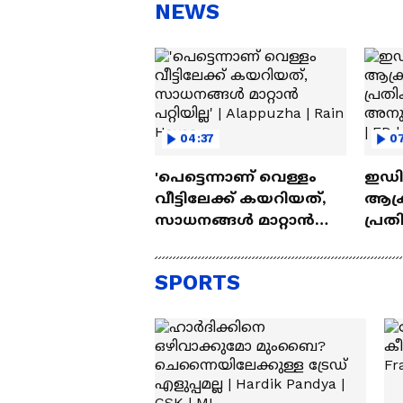
എത്തി | Ramayana Movie
NEWS
04:37
0
'പെട്ടെന്നാണ് വെള്ളം
ഇഡി
വീട്ടിലേക്ക് കയറിയത്,
ആക്ര
സാധനങ്ങൾ മാറ്റാൻ
പ്രത
പറ്റിയില്ല' | Alappuzha |
അനുവ
Rain Havoc
ഹൈക
SPORTS
CPM