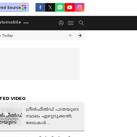
red Source
utomobile
e Today
TED VIDEO
ഗ്രീൻഫീൽഡ് പാതയുടെ
സ്ഥലം ഏറ്റെടുക്കൽ;
W PLAYING
രേഖകൾ
കൈമാറിയവർ
ആശങ്കയിൽ | Kollam |