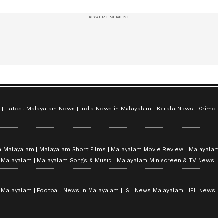
സീസൺ 2
Latest Malayalam News
India News in Malayalam
Kerala News
Crime
n Malayalam
Malayalam Short Films
Malayalam Movie Review
Malayalam
n Malayalam
Malayalam Songs & Music
Malayalam Miniscreen & TV News
n Malayalam
Football News in Malayalam
ISL News Malayalam
IPL News