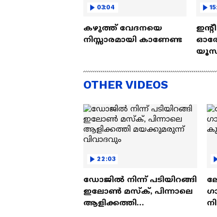
03:04
15
കഴുത്ത് വേദനയെ
ഇന്റ
നിസ്സാരമായി കാണേണ്ട
ഓരോ
യൂസ്
Nall
OTHER VIDEOS
22:03
ഡോജിൽ നിന്ന് പടിയിറങ്ങി
ല
ഇലോൺ മസ്ക്, പിന്നാലെ
ഗ
ആളിക്കത്തി
ന
മയക്കുമരുന്ന് വിവാദവും
ക