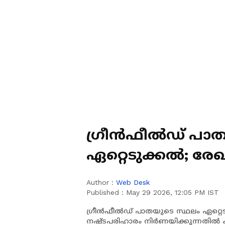
ഗ്രീൻഫീൽഡ് പാത
ഏറ്റെടുക്കൽ; 
ആശങ്കയിൽ
Author :
Web Desk
Published :
May 29 2026, 12:05 PM IST
​ഗ്രീൻഫീൽഡ് പാതയുടെ സ്ഥലം ഏറ
നഷ്ടപരിഹാരം നിർണയിക്കുന്നതിൽ കാ