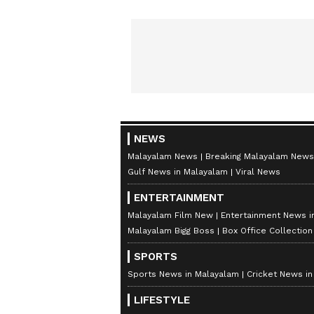
NEWS
Malayalam News
Breaking Malayalam News
Gulf News in Malayalam
Viral News
ENTERTAINMENT
Malayalam Film New
Entertainment News i
Malayalam Bigg Boss
Box Office Collectio
SPORTS
Sports News in Malayalam
Cricket News i
LIFESTYLE