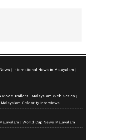
 News
International News in Malayalam
 Movie Trailers
Malayalam Web Series
Malayalam Celebrity Interviews
 Malayalam
World Cup News Malayalam