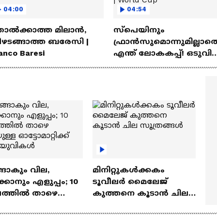
04:00
04:54
ല്‍ക്കാത്ത മിലാന്‍,
സ്പെയിനും
ീഴടങ്ങാത്ത ബരേസി |
ഫ്രാൻസുമൊന്നുമില്ലാത
anco Baresi
എന്ത് ലോകകപ്പ്! ഒടുവില
യു ടേണടിച്ച് ഇൻഫന്റീ
| FIFA | World Cup
ങാകും വില,
മിനിറ്റുകൾക്കകം
്കാനും എളുപ്പം; 10
ടൂവീലർ മൈലേജ്
ഷത്തിൽ താഴെ
കുത്തനെ കൂടാൻ ചില
ുള്ള ഓട്ടോമാറ്റിക്ക്
സൂത്രങ്ങൾ
‍യുവികൾ