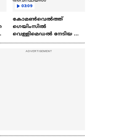
03:09
കോമൺവെൽത്ത് ​
െ
ഗെയിംസിൽ
്‍
വെള്ളിമെഡൽ നേടിയ എം
നൊ
ശ്രീശങ്കറിന്റെ പരിശീലന
ട്രാക്ക് തകർന്ന
അവസ്ഥയിൽ