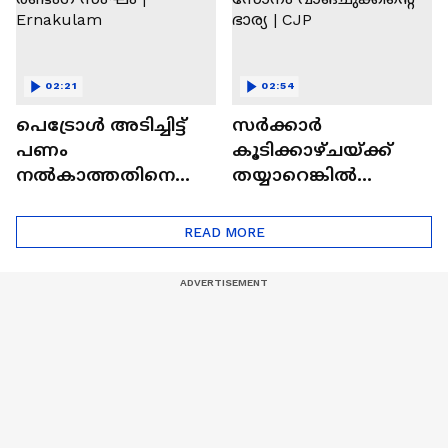
02:21
02:54
പെട്രോൾ അടിച്ചിട്ട്
സർക്കാർ
പണം
കൂടിക്കാഴ്ചയ്ക്ക്
നൽകാത്തതിനെ
തയ്യാറെങ്കിൽ
ചൊല്ലി തർക്കം; പമ്പ്
നിരാഹാരം
മാനേജറെ മർദിച്ച്
അവസാനിപ്പിക്കുമെ
READ MORE
രണ്ടംഗ സംഘം |
ന്ന് സോനം
Ernakulam
വാങ്ചുക്കിന്റെ ഭാര്യ |
CJP