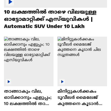
10 ലക്ഷത്തിൽ താഴെ വിലയുള്ള
ഓട്ടോമാറ്റിക്ക് എസ്‍യുവികൾ |
Automatic SUV Under 10 Lakh
താങ്ങാകും വില,
മിനിറ്റുകൾക്കകം
ഓടിക്കാനും എളുപ്പം;
ടൂവീലർ മൈലേജ്
10 ലക്ഷത്തിൽ താഴെ
കുത്തനെ കൂടാൻ
വിലയുള്ള
ചില സൂത്രങ്ങൾ