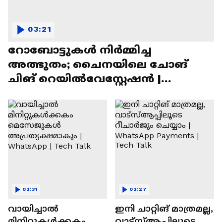
03:21
റോബോട്ടുകൾ നിർമ്മിച്ച
അത്ഭുതം; ചൈനയിലെ ചോങ്
ചിങ് റെയിൽവേസ്റ്റേഷൻ |
Chongqing Railway Station
02:31
02:27
വായിച്ചാൽ
ഇനി ചാറ്റിങ് മാത്രമല്ല,
മിനിറ്റുകൾക്കകം
വാട്‌സ്‌ആപ്പിലൂടെ