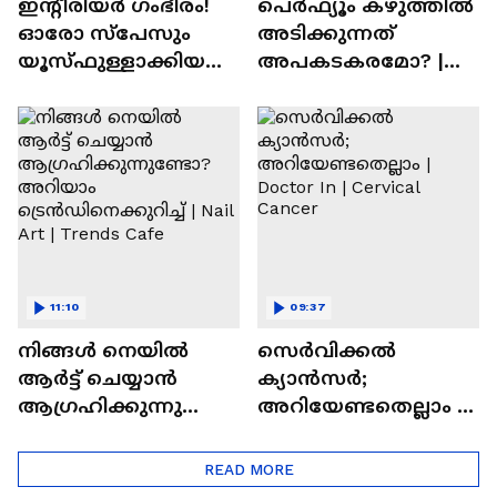
ഇന്റീരിയർ ഗംഭീരം!
പെർഫ്യൂം കഴുത്തിൽ
ഓരോ സ്‌പേസും
അടിക്കുന്നത്
യൂസ്ഫുള്ളാക്കിയ
അപകടകരമോ? |
വീട് | Nalla Veedu
Perfume
11:10
09:37
നിങ്ങൾ നെയിൽ
സെർവിക്കൽ
ആർട്ട് ചെയ്യാൻ
ക്യാൻസർ;
ആഗ്രഹിക്കുന്നുണ്ടോ
അറിയേണ്ടതെല്ലാം |
? അറിയാം
Doctor In | Cervical
ട്രെൻഡിനെക്കുറിച്ച് |
Cancer
READ MORE
Nail Art | Trends Cafe