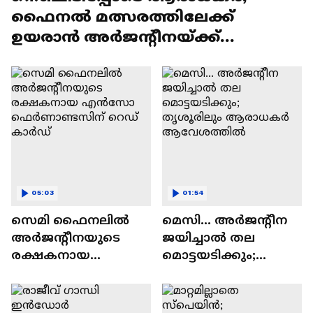
ഫൈനൽ മത്സരത്തിലേക്ക്
ഉയരാൻ അര്‍ജന്‍റീനയ്ക്ക്
കഴിഞ്ഞിട്ടില്ലെന്ന് അനിൽകുമാർ
05:03
01:54
സെമി ഫൈനലിൽ
മെസി... അർജന്റീന
അര്‍ജന്‍റീനയുടെ
ജയിച്ചാൽ തല
രക്ഷകനായ
മൊട്ടയടിക്കും;
എൻസോ
തൃശൂരിലും
ഫെർണാണ്ടസിന്
ആരാധകർ
റെഡ് കാർഡ്
ആവേശത്തിൽ