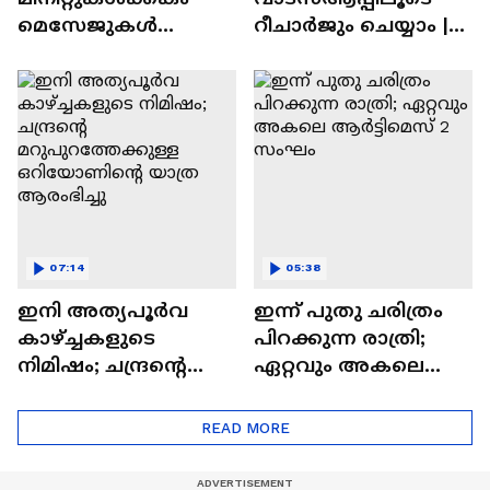
മെസേജുകള്‍
റീചാർജും ചെയ്യാം |
അപ്രത്യക്ഷമാകും |
WhatsApp Payments |
WhatsApp | Tech Talk
Tech Talk
07:14
05:38
ഇനി അത്യപൂര്‍വ
ഇന്ന് പുതു ചരിത്രം
കാഴ്ച്ചകളുടെ
പിറക്കുന്ന രാത്രി;
നിമിഷം; ചന്ദ്രന്റെ
ഏറ്റവും അകലെ
മറുപുറത്തേക്കുള്ള
ആര്‍ട്ടിമെസ് 2 സംഘം
ഒറിയോണിന്റെ യാത്ര
READ MORE
ആരംഭിച്ചു