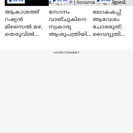
03:06
02:30
01:54
ആകാശത്ത്
സോനം
ലോകകപ്പ്
റഷ്യൻ
വാങ്ചുകിനെ
ആവേശം
മിസൈൽ മഴ,
സ്വകാര്യ
ചോരരുത്;
തെരുവിൽ
ആശുപത്രിയി
വൈദ്യുതി
ആഭ്യന്തര
ലേക്ക് മാറ്റണം;
നിയന്ത്രണം
കലഹം, ഇരട്ട
ആവശ്യവുമാ
ഒഴിവാക്കി
പ്രതിസന്ധിയി
യി ഭാര്യ | CJP |
കെഎസ്ഇബി,
ൽ യുക്രൈൻ |
Sonam
ആരാധകർക്ക്
Russia Ukraine
Wangchuk
ആശ്വാസം |
War
Holiday