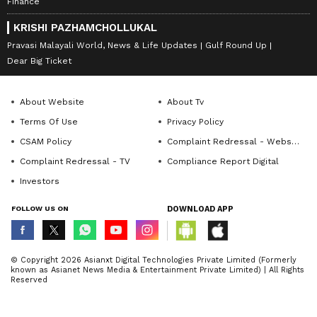
Finance
KRISHI PAZHAMCHOLLUKAL
Pravasi Malayali World, News & Life Updates
Gulf Round Up
Dear Big Ticket
About Website
About Tv
Terms Of Use
Privacy Policy
CSAM Policy
Complaint Redressal - Website
Complaint Redressal - TV
Compliance Report Digital
Investors
FOLLOW US ON
DOWNLOAD APP
© Copyright 2026 Asianxt Digital Technologies Private Limited (Formerly
known as Asianet News Media & Entertainment Private Limited) | All Rights
Reserved