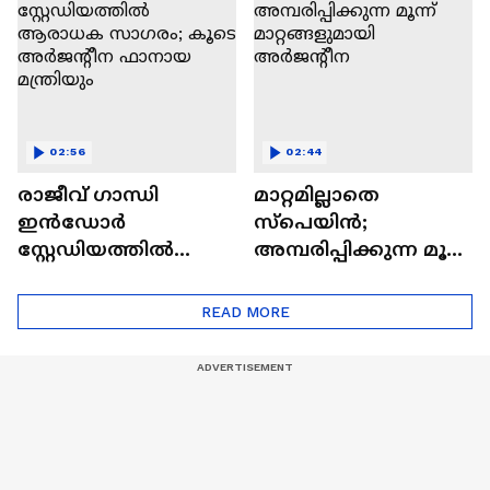
02:56
02:44
രാജീവ് ​ഗാന്ധി
മാറ്റമില്ലാതെ
ഇൻഡോർ
സ്പെയിൻ;
സ്റ്റേഡിയത്തിൽ
അമ്പരിപ്പിക്കുന്ന മൂന്ന്
ആരാധക സാ​ഗരം;
മാറ്റങ്ങളുമായി
കൂടെ അർജന്റീന
അർജന്റീന
READ MORE
ഫാനായ മന്ത്രിയും