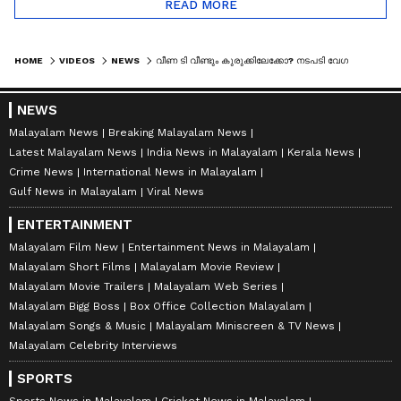
READ MORE
HOME
VIDEOS
NEWS
വീണ ടി വീണ്ടും കുരുക്കിലേക്കോ? നടപടി വേഗത്തിലാക്കാൻ ഇ ഡി
NEWS
Malayalam News
Breaking Malayalam News
Latest Malayalam News
India News in Malayalam
Kerala News
Crime News
International News in Malayalam
Gulf News in Malayalam
Viral News
ENTERTAINMENT
Malayalam Film New
Entertainment News in Malayalam
Malayalam Short Films
Malayalam Movie Review
Malayalam Movie Trailers
Malayalam Web Series
Malayalam Bigg Boss
Box Office Collection Malayalam
Malayalam Songs & Music
Malayalam Miniscreen & TV News
Malayalam Celebrity Interviews
SPORTS
Sports News in Malayalam
Cricket News in Malayalam