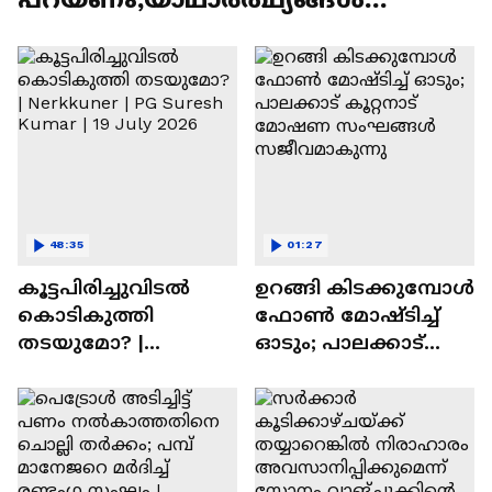
മനസിലാക്കാതെ എതിരിട്ടു'
48:35
01:27
കൂട്ടപിരിച്ചുവിടൽ
ഉറങ്ങി കിടക്കുമ്പോൾ
കൊടികുത്തി
ഫോൺ മോഷ്ടിച്ച്
തടയുമോ? |
ഓടും; പാലക്കാട്
Nerkkuner | PG Suresh
കൂറ്റനാട് മോഷണ
Kumar | 19 July 2026
സംഘങ്ങൾ
സജീവമാകുന്നു