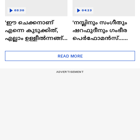
03:30
04:23
'ഈ ചെക്കനാണ്
'നസ്ലിനും സംഗീതും
എന്നെ കുടുക്കിത്,
ഷറഫുദീനും ഗംഭീര
എല്ലാം ഉള്ളീൽന്നങ്ങ്
പെർഫോമൻസ്...
വരും'; ബാലൻ
മസ്റ്റ് വാച്ച് മോളിവുഡ്
സിനിമയിലെ
ടൈംസ്' | Mollywood
READ MORE
'അമ്മമ്മ' ഡോളി
Times
ജൂൺ | Balan