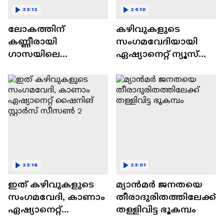
23:12
24:10
ലോകത്തിന്
കഴിവുകളുടെ
കണ്ണീരായി
സംഗമവേദിയായി
ഗാസയിലെ
ഏഷ്യാനെറ്റ് ന്യൂസ്
നിസഹായരായ
ഷൈനിങ് സ്റ്റാർസ്
കുഞ്ഞുങ്ങൾ
സീസൺ 2
23:16
23:01
ഇത് കഴിവുകളുടെ
മ്യാൻമർ ജനതയെ
സംഗമവേദി, കാണാം
തീരാദുരിതത്തിലേക്ക്
ഏഷ്യാനെറ്റ്
തള്ളിവിട്ട ഭൂകമ്പം
ഷൈനിങ് സ്റ്റാർസ്