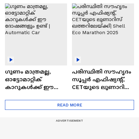
ഓട്ടോമാറ്റിക്ക്
എസ്‍യുവികൾ
ഗുണം മാത്രമല്ല,
പരിസ്ഥിതി സൗഹൃദം
ഓട്ടോമാറ്റിക്
സൂപ്പർ എഫിഷ്യന്റ്,
കാറുകൾക്ക് ഈ
CETയുടെ ലുണാറിസ്
ദോഷങ്ങളും ഉണ്ട് |
ഖത്തറിലേയ്ക്ക്| Shell
Automatic Car
Eco Marathon 2025
READ MORE