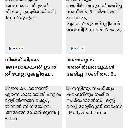
02:20
17:06
വിജയ് ചിത്രം
ഭാഷയുടെ
'ജനനായകൻ' ഉടൻ
അതിർവരമ്പുകൾ
തീയേറ്ററുകളിലേ
ഭേദിച്ച സംഗീതം, 5
യ്ക്ക് | Jana Nayagan
വർഷത്തെ പരിശ്രമം;
'ഏകത'യുമായി
സ്റ്റീഫൻ ദേവസി|
Stephen Devassy