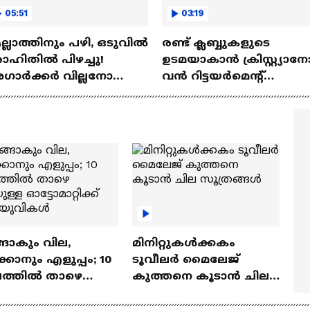
05:51
03:19
്ലാത്തിനും പഴി, ഒടുവില്‍
രണ്ട്‌ ക്ലബ്ബുകളുടെ
ഹിതില്‍ പിഴച്ചു!
ഉടമയാകാന്‍ ക്രിസ്റ്റ്യാന
ാര്‍ക്കർ വില്ലനോ
വന്‍ റിട്ടയര്‍മെന്റ്‌
തോ വിപ്ലവകാരിയോ? |
പദ്ധതികള്‍ | Cristiano
it Agarkar
Ronaldo
ങാകും വില,
മിനിറ്റുകൾക്കകം
്കാനും എളുപ്പം; 10
ടൂവീലർ മൈലേജ്
ഷത്തിൽ താഴെ
കുത്തനെ കൂടാൻ ചില
ുള്ള ഓട്ടോമാറ്റിക്ക്
സൂത്രങ്ങൾ
‍യുവികൾ