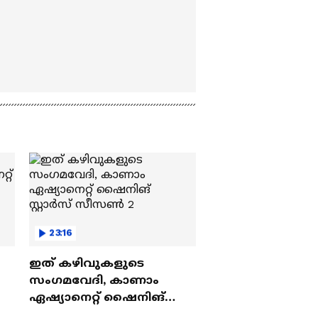
23:16
ഇത് കഴിവുകളുടെ
സംഗമവേദി, കാണാം
ഏഷ്യാനെറ്റ് ഷൈനിങ്
സ്റ്റാർസ് സീസൺ 2