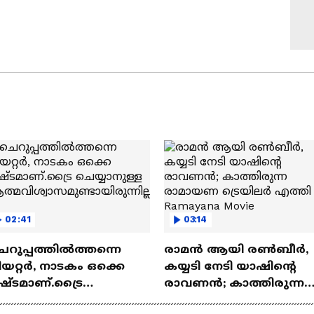
02:41
03:14
െറുപ്പത്തിൽത്തന്നെ
രാമന്‍ ആയി രൺബീർ,
യറ്റർ, നാടകം ഒക്കെ
കയ്യടി നേടി യാഷിന്റെ
ഷ്ടമാണ്.ട്രൈ
രാവണൻ; കാത്തിരുന്ന
യ്യാനുള്ള
രാമായണ ട്രെയിലർ