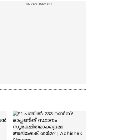
സഭയിലെത്തണമെന്ന്
പറഞ്ഞിട്ടില്ല,
പ്രതിരോധവുമായി
കിരൺ റി‍ജിജു