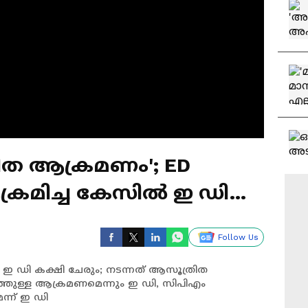
രിത ആക്രമണം'; ED
്രമിച്ച കേസിൽ ഇ ഡി
Follow Us
ഇ ഡി കക്ഷി ചേരും; നടന്നത് ആസൂത്രിത
ഞുള്ള ആക്രമണമെന്നും ഇ ഡി, സിപിഎം
്ന് ഇ ഡി