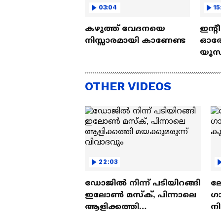
03:04
15
കഴുത്ത് വേദനയെ
ഇന്റ
നിസ്സാരമായി കാണേണ്ട
ഓരോ
യൂസ്
Nall
OTHER VIDEOS
22:03
ഡോജിൽ നിന്ന് പടിയിറങ്ങി
ല
ഇലോൺ മസ്ക്, പിന്നാലെ
ഗ
ആളിക്കത്തി
ന
മയക്കുമരുന്ന് വിവാദവും
ക