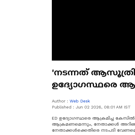
'നടന്നത് ആസൂത്
ഉദ്യോഗസ്ഥരെ ആക
കക്ഷി ചേരും
Author :
Web Desk
Published :
Jun 02 2026, 08:01 AM IST
ED ഉദ്യോഗസ്ഥരെ ആക്രമിച്ച കേസിൽ 
ആക്രമണമെന്നും, നേതാക്കൾ അറിഞ്
നേതാക്കൾക്കെതിരെ നടപടി വേണമെന