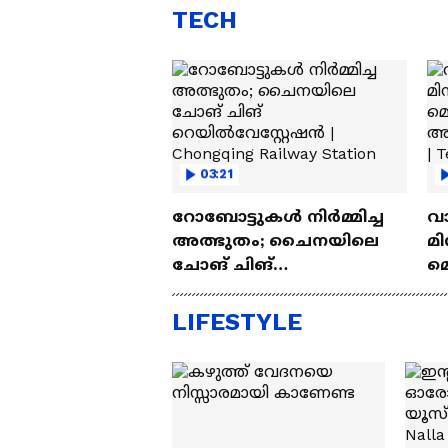
TECH
03:21
റോബോട്ടുകൾ നിർമ്മിച്ച
വ
അത്ഭുതം; ചൈനയിലെ
മി
ചോങ് ചിങ്
മ
റെയിൽവേസ്റ്റേഷൻ |
അപ
Chongqing Railway Station
Wh
LIFESTYLE