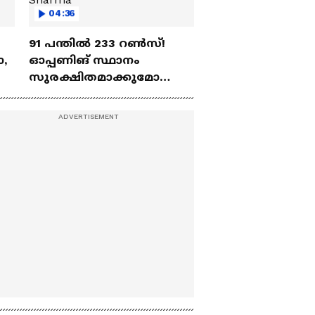
04:36
91 പന്തില്‍ 233 റണ്‍സ്!
ോ,
ഓപ്പണിങ് സ്ഥാനം
സുരക്ഷിതമാക്കുമോ
അഭിഷേക് ശർമ? |
Abhishek Sharma