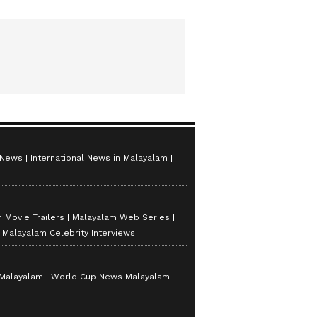
 News
International News in Malayalam
 Movie Trailers
Malayalam Web Series
Malayalam Celebrity Interviews
 Malayalam
World Cup News Malayalam