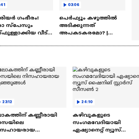
:41
03:06
ീരിയർ ഗംഭീരം!
പെർഫ്യൂം കഴുത്തിൽ
 സ്‌പേസും
അടിക്കുന്നത്
ഫുള്ളാക്കിയ വീട് |
അപകടകരമോ? |
a Veedu
Perfume
23:12
24:10
ോകത്തിന് കണ്ണീരായി
കഴിവുകളുടെ
ാസയിലെ
സംഗമവേദിയായി
ിസഹായരായ
ഏഷ്യാനെറ്റ് ന്യൂസ്
ുഞ്ഞുങ്ങൾ
ഷൈനിങ് സ്റ്റാർസ്