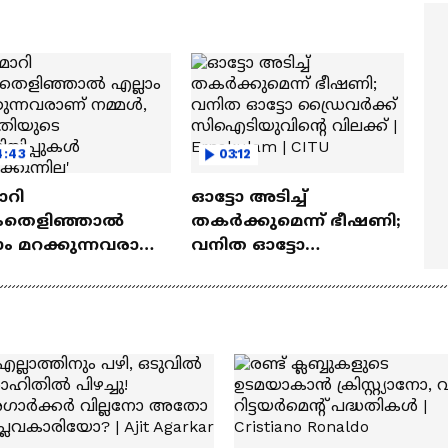
ത്മവിശ്വാസമുണ്ടായിരു
എത്തി | Ramayana Movie
ില്ല'
4:43
03:12
ാറി
ഓട്ടോ അടിച്ച്
ംതെളിഞ്ഞാൽ
തക‍ർക്കുമെന്ന് ഭീഷണി;
ാം മറക്കുന്നവരാണ്
വനിത ഓട്ടോ
ൾ, പ്രകൃതിയുടെ
ഡ്രൈവർക്ക്
നറിയിപ്പുകൾ
സിഐടിയുവിൻ്റെ
ിക്കുന്നില്ല'
വിലക്ക് | Ernakulam |
CITU