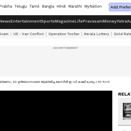
Prabha
Telugu
Tamil
Bangla
Hindi
Marathi
MyNation
Add Prefer
News
Entertainment
Sports
Magazine
Life
Pravasam
Money
Yatra
A
 Scam
US - Iran Conflict
Operation Toofan
Kerala Lottery
Gold Rat
രമണം'; ED ഉദ്യോഗസ്ഥരെ ആക്രമിച്ച കേസിൽ ഇ ഡി കക്ഷി ചേരും | ED RAID
RELA
NO