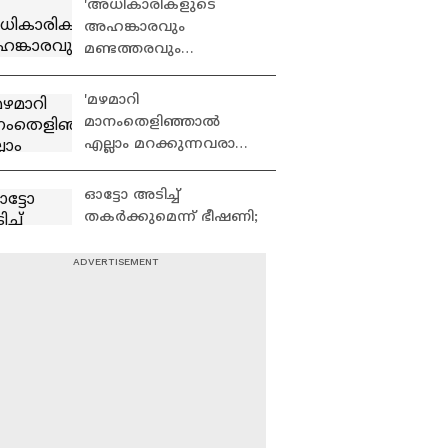
'അധികാരികളുടെ
Raid
അഹങ്കാരവും
മണ്ടത്തരവും
കൊണ്ടാണ്
കേരളത്തിൽ
'മഴമാറി
പ്രളയമുണ്ടായത്' |
മാനംതെളിഞ്ഞാൽ
Kerala Rains
എല്ലാം മറക്കുന്നവരാണ്
നമ്മൾ, പ്രകൃതിയുടെ
മുന്നറിയിപ്പുകൾ
ഓട്ടോ അടിച്ച്
ശ്രദ്ധിക്കുന്നില്ല'
തക‍ർക്കുമെന്ന് ഭീഷണി;
വനിത ഓട്ടോ
ഡ്രൈവർക്ക്
സിഐടിയുവിൻ്റെ
അപകടമോ
വിലക്ക് | Ernakulam |
കൊലപാതകമോ?
CITU
22കാരന്റെ മരണത്തിൽ
ദുരൂഹത | Thrissur |
Accident news | Crime
സാമൂഹിക
news | Kerala Police
ക്ഷേമപെന്‍ഷന്‍
വിതരണം ബാങ്കിലൂടെ