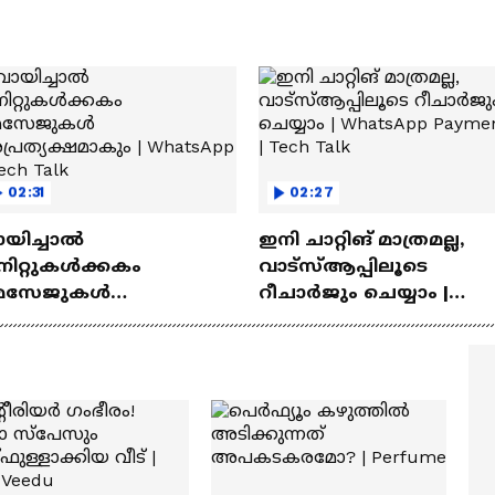
02:31
02:27
ായിച്ചാൽ
ഇനി ചാറ്റിങ് മാത്രമല്ല,
നിറ്റുകൾക്കകം
വാട്‌സ്‌ആപ്പിലൂടെ
െസേജുകള്‍
റീചാർജും ചെയ്യാം |
്രത്യക്ഷമാകും |
WhatsApp Payments | Te
atsApp | Tech Talk
Talk