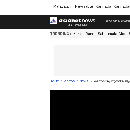
Malayalam
Newsable
Kannada
Kannada
Latest News
TRENDING :
Kerala Rain
Sabarimala Ghee
HOME
VIDEOS
NEWS
'നടന്നത് ആസൂത്രിത ആക്