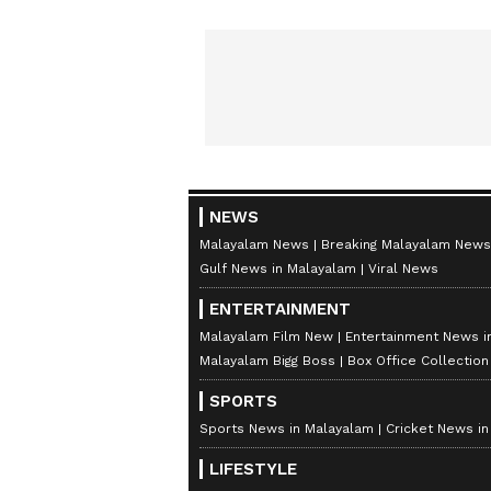
NEWS
Malayalam News
Breaking Malayalam News
Gulf News in Malayalam
Viral News
ENTERTAINMENT
Malayalam Film New
Entertainment News i
Malayalam Bigg Boss
Box Office Collectio
SPORTS
Sports News in Malayalam
Cricket News i
LIFESTYLE