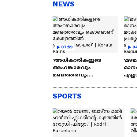
സന്തോഷം'
ആ
NEWS
ന്ന
07:59
0
'അധികാരികളുടെ
'മഴമ
അഹങ്കാരവും
മാന
മണ്ടത്തരവും
എല്ല
കൊണ്ടാണ്
നമ്മ
കേരളത്തിൽ
മുന്
SPORTS
പ്രളയമുണ്ടായത്' |
ശ്രദ്ധ
Kerala Rains