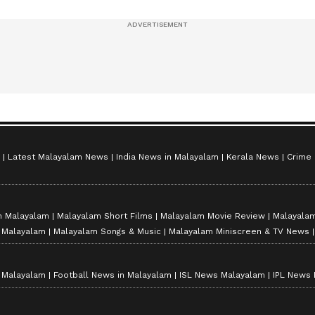
സീസൺ 2
Latest Malayalam News
India News in Malayalam
Kerala News
Crime
n Malayalam
Malayalam Short Films
Malayalam Movie Review
Malayalam
n Malayalam
Malayalam Songs & Music
Malayalam Miniscreen & TV News
n Malayalam
Football News in Malayalam
ISL News Malayalam
IPL News