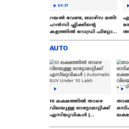
04:37
റയല്‍ വേണ്ട, ബാഴ്‌സ മതി!
എല
ഹൻസി ഫ്ലിക്കിന്റെ
രോ
കളത്തില്‍ റോഡ്രി ഫിറ്റോ?
അഗ
| Rodri | Barcelona
അ
Aj
AUTO
10 ലക്ഷത്തിൽ താഴെ
താങ്
വിലയുള്ള ഓട്ടോമാറ്റിക്ക്
ഓടിക
എസ്‍യുവികൾ |
ലക്
Automatic SUV Under 10
വിലയ
Lakh
എസ്