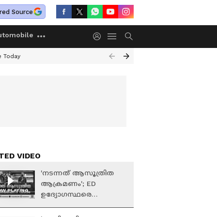
red Source
utomobile
e Today
TED VIDEO
'നടന്നത് ആസൂത്രിത
ആക്രമണം'; ED
W PLAYING
ഉദ്യോഗസ്ഥരെ
ആക്രമിച്ച കേസിൽ ഇ
ഡി കക്ഷി ചേരും | ED