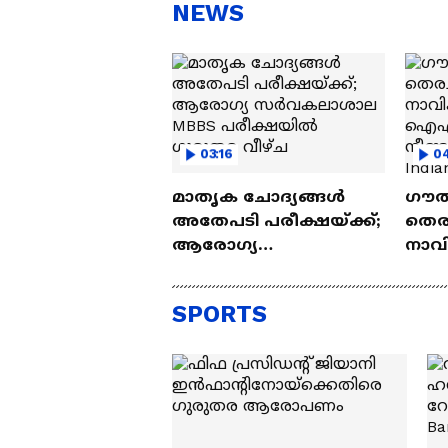
സന്തോഷം'
ആ
NEWS
ന്ന
03:16
0
മാതൃക ചോദ്യങ്ങൾ
ഗൗത
അതേപടി പരീക്ഷയ്ക്ക്;
തെരച
ആരോഗ്യ
നാവ
സര്‍വകലാശാല MBBS
ഐഎ
പരീക്ഷയിൽ ഗുരുതര
കൽപ
SPORTS
വീഴ്ച
നീണ്
Indi