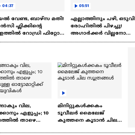
04:37
05:51
ല്‍ വേണ്ട, ബാഴ്‌സ മതി!
എല്ലാത്തിനും പഴി, ഒടുവി
സി ഫ്ലിക്കിന്റെ
രോഹിതില്‍ പിഴച്ചു!
ത്തില്‍ റോഡ്രി ഫിറ്റോ?
അഗാര്‍ക്കർ വില്ലനോ
Rodri | Barcelona
അതോ വിപ്ലവകാരിയോ?
Ajit Agarkar
ങാകും വില,
മിനിറ്റുകൾക്കകം
്കാനും എളുപ്പം; 10
ടൂവീലർ മൈലേജ്
ഷത്തിൽ താഴെ
കുത്തനെ കൂടാൻ ചില
ുള്ള ഓട്ടോമാറ്റിക്ക്
സൂത്രങ്ങൾ
‍യുവികൾ