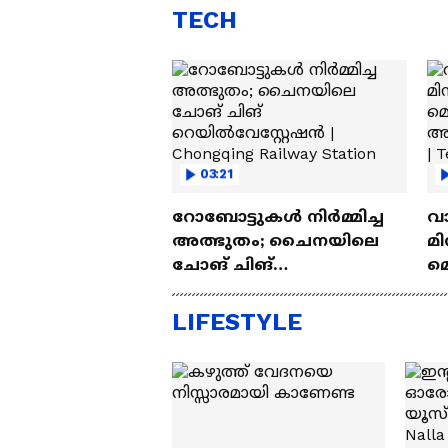
TECH
03:21
റോബോട്ടുകൾ നിർമ്മിച്ച
വ
അത്ഭുതം; ചൈനയിലെ
മി
ചോങ് ചിങ്
മ
റെയിൽവേസ്റ്റേഷൻ |
അപ
Chongqing Railway Station
Wh
LIFESTYLE