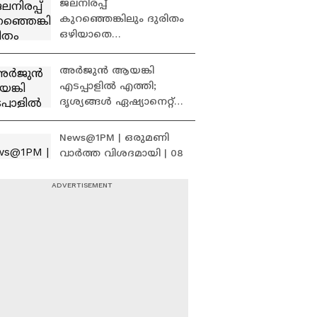
ജലനിരപ്പ്
കുറഞ്ഞെങ്കിലും ദുരിതം
ഒഴിയാതെ
കുട്ടനാട്ടുകാര്‍; വെള്ളം
ഇറങ്ങാൻ ഇനിയും
അർജുൻ ആയങ്കി
സമയമെടുക്കും
എടപ്പാളിൽ എത്തി;
ദൃശ്യങ്ങൾ ഏഷ്യാനെറ്റ്
ന്യൂസിന് | Arjun Aayanki
| Kerala Police
News@1PM | ഒരുമണി
വാർത്ത വിശദമായി | 08
August 2026
അൽഗോരിതം മാറ്റണം,
നടപടി ഉടൻ വേണം;
മെറ്റയ്ക്ക് മേൽ
സമ്മർദ്ദം ശക്തമാക്കി
കേന്ദ്ര സർക്കാർ
‘ഓപ്പറേഷൻ ഗ്രിപ്പ്’
വരുന്നു; സംസ്ഥാന
വ്യാപക