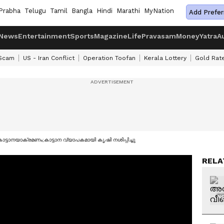
Prabha
Telugu
Tamil
Bangla
Hindi
Marathi
MyNation
Add Prefer
News
Entertainment
Sports
Magazine
Life
Pravasam
Money
Yatra
A
 Scam
US - Iran Conflict
Operation Toofan
Kerala Lottery
Gold Rat
 കാട്ടാനയാക്രമണം;കാട്ടാന വ്യാപകമായി കൃഷി നശിപ്പിച്ചു
RELA
NO