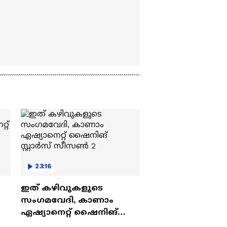
23:16
ഇത് കഴിവുകളുടെ
സംഗമവേദി, കാണാം
ഏഷ്യാനെറ്റ് ഷൈനിങ്
സ്റ്റാർസ് സീസൺ 2