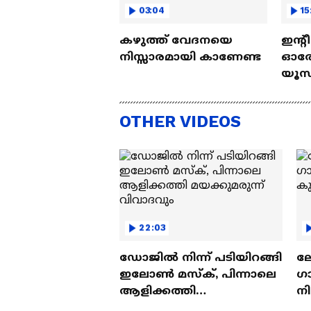
03:04
15
കഴുത്ത് വേദനയെ
ഇന്റ
നിസ്സാരമായി കാണേണ്ട
ഓരോ
യൂസ്
Nall
OTHER VIDEOS
22:03
ഡോജിൽ നിന്ന് പടിയിറങ്ങി
ല
ഇലോൺ മസ്ക്, പിന്നാലെ
ഗ
ആളിക്കത്തി
ന
മയക്കുമരുന്ന് വിവാദവും
ക