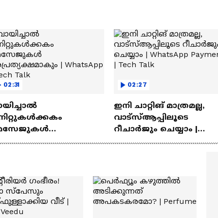
02:31
02:27
ായിച്ചാൽ
ഇനി ചാറ്റിങ് മാത്രമല്ല,
നിറ്റുകൾക്കകം
വാട്‌സ്‌ആപ്പിലൂടെ
െസേജുകള്‍
റീചാർജും ചെയ്യാം |
്രത്യക്ഷമാകും |
WhatsApp Payments | Te
atsApp | Tech Talk
Talk