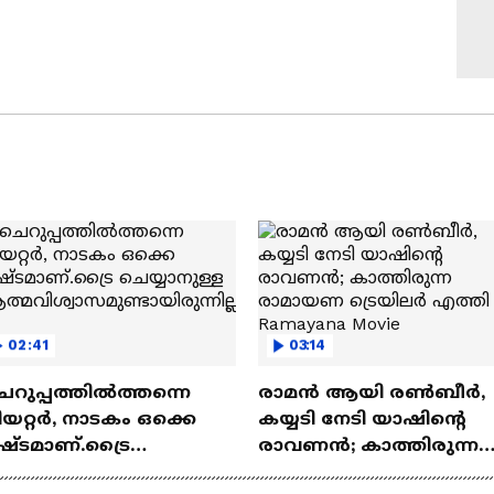
02:41
03:14
െറുപ്പത്തിൽത്തന്നെ
രാമന്‍ ആയി രൺബീർ,
യറ്റർ, നാടകം ഒക്കെ
കയ്യടി നേടി യാഷിന്റെ
ഷ്ടമാണ്.ട്രൈ
രാവണൻ; കാത്തിരുന്ന
യ്യാനുള്ള
രാമായണ ട്രെയിലർ