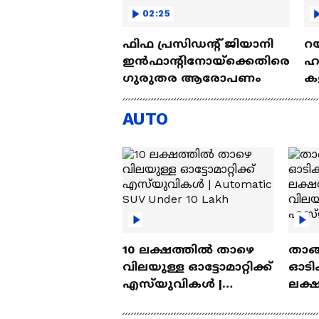
02:25
ഫിഫ പ്രസിഡന്റ് ജിയാനി
റയ
ഇൻഫാന്റിനോയ്‌ക്കെതിരെ
ഹൻ
ഗുരുതര ആരോപണം
കള
| 
AUTO
10 ലക്ഷത്തിൽ താഴെ
താങ്
വിലയുള്ള ഓട്ടോമാറ്റിക്ക്
ഓടിക
എസ്‍യുവികൾ |
ലക്
Automatic SUV Under 10
വിലയ
Lakh
എസ്