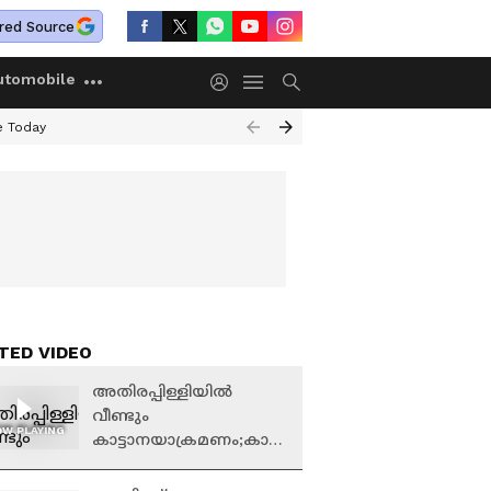
red Source
utomobile
e Today
TED VIDEO
അതിരപ്പിള്ളിയിൽ
വീണ്ടും
W PLAYING
കാട്ടാനയാക്രമണം;കാ
ട്ടാന വ്യാപകമായി കൃഷി
നശിപ്പിച്ചു