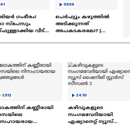
:41
03:06
ീരിയർ ഗംഭീരം!
പെർഫ്യൂം കഴുത്തിൽ
 സ്‌പേസും
അടിക്കുന്നത്
ഫുള്ളാക്കിയ വീട് |
അപകടകരമോ? |
a Veedu
Perfume
23:12
24:10
ോകത്തിന് കണ്ണീരായി
കഴിവുകളുടെ
ാസയിലെ
സംഗമവേദിയായി
ിസഹായരായ
ഏഷ്യാനെറ്റ് ന്യൂസ്
ുഞ്ഞുങ്ങൾ
ഷൈനിങ് സ്റ്റാർസ്