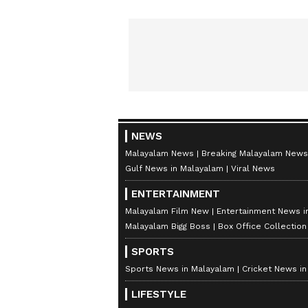
NEWS
Malayalam News
Breaking Malayalam News
Gulf News in Malayalam
Viral News
ENTERTAINMENT
Malayalam Film New
Entertainment News i
Malayalam Bigg Boss
Box Office Collectio
SPORTS
Sports News in Malayalam
Cricket News i
LIFESTYLE