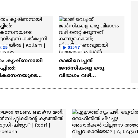
ത്മവിശ്വാസമുണ്ടായിരു
എത്തി | Ramayana Movie
ില്ല'
4:25
02:47
ം കൃഷ്ണനായി
രാജിവെച്ചത്
്ചിൽ;
ജൻസികളെ ഒരു
ികസേനയുടെ
വിഭാഗം വഴി
ൻഎസ്
തെറ്റിക്കുന്നത്
്പേനി
കണ്ടുകൊണ്ട്;
ടകരയിൽ | Kollam |
വിശദീകരണവുമായി
an Navy
ധര്‍മ്മേന്ദ്ര പ്രധാൻ