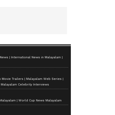
 News
International News in Malayalam
 Movie Trailers
Malayalam Web Series
Malayalam Celebrity Interviews
 Malayalam
World Cup News Malayalam