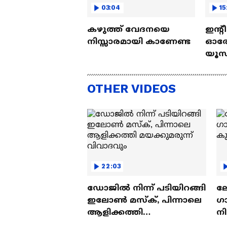
03:04
15
കഴുത്ത് വേദനയെ
ഇന്റ
നിസ്സാരമായി കാണേണ്ട
ഓരോ
യൂസ്
Nall
OTHER VIDEOS
22:03
ഡോജിൽ നിന്ന് പടിയിറങ്ങി
ല
ഇലോൺ മസ്ക്, പിന്നാലെ
ഗ
ആളിക്കത്തി
ന
മയക്കുമരുന്ന് വിവാദവും
ക