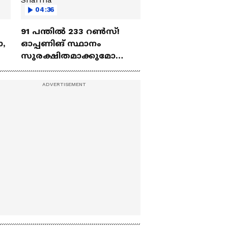
04:36
91 പന്തില്‍ 233 റണ്‍സ്!
ോ,
ഓപ്പണിങ് സ്ഥാനം
സുരക്ഷിതമാക്കുമോ
അഭിഷേക് ശർമ? |
Abhishek Sharma