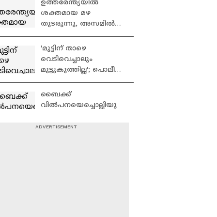
ഉത്തരേന്ത്യയിൽ
ശക്തമായ മഴ
തുടരുന്നു, അസമിൽ
മരണം 97;
ബ്രഹ്മപുത്രയും പോഷക
'മുട്ടിന് താഴെ
നദികളും
വെടിവെച്ചാലും
കരകവിഞ്ഞൊഴുകി
മുട്ടുകുത്തില്ല'; പൊലീസ്
തെരച്ചിൽ
തുടരുന്നതിനിടെ
ബൈക്ക്
വീണ്ടും അർജുൻ
വിൽപനയെച്ചൊല്ലിയു
ആയങ്കി
ള്ള തർക്കം;
കൊയിലാണ്ടിയിൽ
ആക്രിക്കടക്കാരന്
പട്ടാപ്പകൽ ജ്വല്ലറിയിൽ
കുത്തേറ്റു
തോക്ക് ചൂണ്ടി കവർച്ച
ശ്രമം; പ്രതികൾക്കായി
അന്വേഷണം
ഊർജ്ജിതമാക്കി
മുഖം മിനുക്കി ജോളി
പൊലീസ്
സിൽക്സ്‌; കൊല്ലത്തെ
നവീകരിച്ച ഷോറൂം