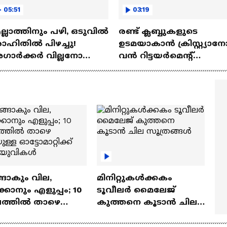
05:51
03:19
്ലാത്തിനും പഴി, ഒടുവില്‍
രണ്ട്‌ ക്ലബ്ബുകളുടെ
ഹിതില്‍ പിഴച്ചു!
ഉടമയാകാന്‍ ക്രിസ്റ്റ്യാന
ാര്‍ക്കർ വില്ലനോ
വന്‍ റിട്ടയര്‍മെന്റ്‌
തോ വിപ്ലവകാരിയോ? |
പദ്ധതികള്‍ | Cristiano
it Agarkar
Ronaldo
ങാകും വില,
മിനിറ്റുകൾക്കകം
്കാനും എളുപ്പം; 10
ടൂവീലർ മൈലേജ്
ഷത്തിൽ താഴെ
കുത്തനെ കൂടാൻ ചില
ുള്ള ഓട്ടോമാറ്റിക്ക്
സൂത്രങ്ങൾ
‍യുവികൾ