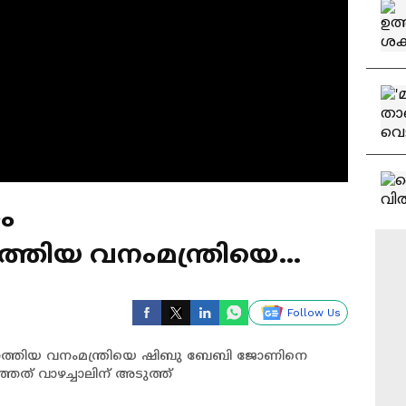
ം
്തിയ വനംമന്ത്രിയെ
 തടഞ്ഞു
Follow Us
െത്തിയ വനംമന്ത്രിയെ ഷിബു ബേബി ജോണിനെ
ത് വാഴച്ചാലിന് അടുത്ത്