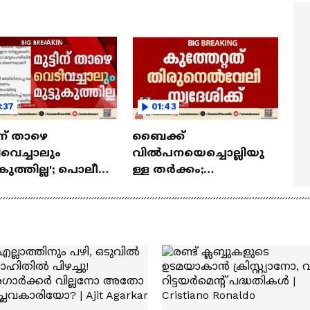
ത്മവിശ്വാസമുണ്ടായിരു
എത്തി | Ramayana Movie
ില്ല'
:37
01:43
ടിന് താഴെ
ബൈക്ക്
വെച്ചാലും
വിൽപനയെച്ചൊല്ലിയു
ടുകുത്തില്ല'; പൊലീസ്
ള്ള തർക്കം;
ച്ചിൽ
കൊയിലാണ്ടിയിൽ
ുന്നതിനിടെ
ആക്രിക്കടക്കാരന്
്ടും അർജുൻ
കുത്തേറ്റു
്കി