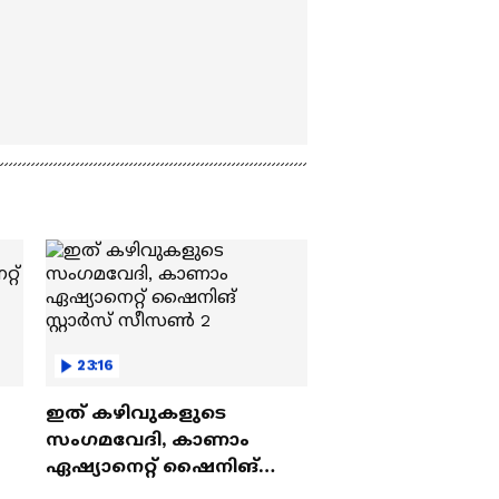
23:16
ഇത് കഴിവുകളുടെ
സംഗമവേദി, കാണാം
ഏഷ്യാനെറ്റ് ഷൈനിങ്
സ്റ്റാർസ് സീസൺ 2