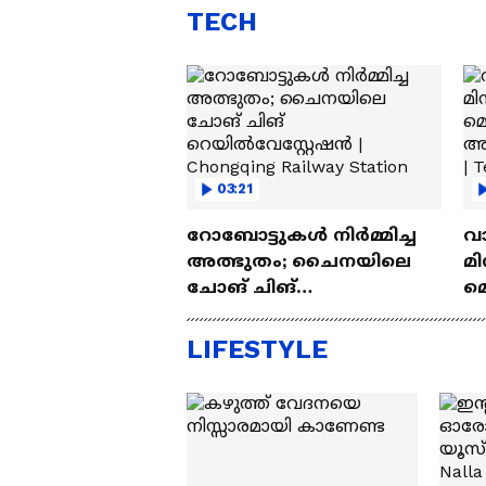
TECH
03:21
റോബോട്ടുകൾ നിർമ്മിച്ച
വ
അത്ഭുതം; ചൈനയിലെ
മി
ചോങ് ചിങ്
മ
റെയിൽവേസ്റ്റേഷൻ |
അപ
Chongqing Railway Station
Wh
LIFESTYLE