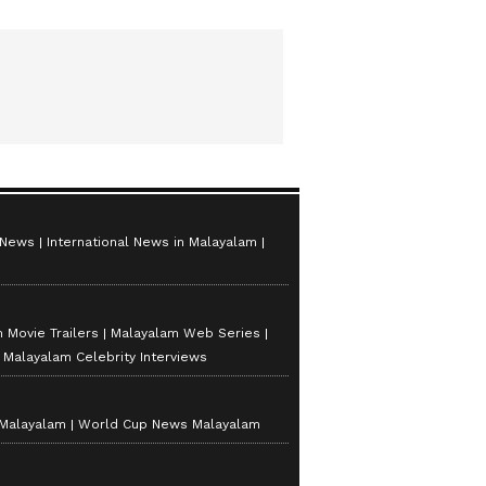
 News
International News in Malayalam
 Movie Trailers
Malayalam Web Series
Malayalam Celebrity Interviews
 Malayalam
World Cup News Malayalam