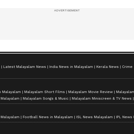
സീസൺ 2
Latest Malayalam News
India News in Malayalam
Kerala News
Crime
n Malayalam
Malayalam Short Films
Malayalam Movie Review
Malayalam
n Malayalam
Malayalam Songs & Music
Malayalam Miniscreen & TV News
n Malayalam
Football News in Malayalam
ISL News Malayalam
IPL News