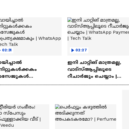
02:31
02:27
ായിച്ചാൽ
ഇനി ചാറ്റിങ് മാത്രമല്ല,
നിറ്റുകൾക്കകം
വാട്‌സ്‌ആപ്പിലൂടെ
െസേജുകള്‍
റീചാർജും ചെയ്യാം |
്രത്യക്ഷമാകും |
WhatsApp Payments | Te
atsApp | Tech Talk
Talk