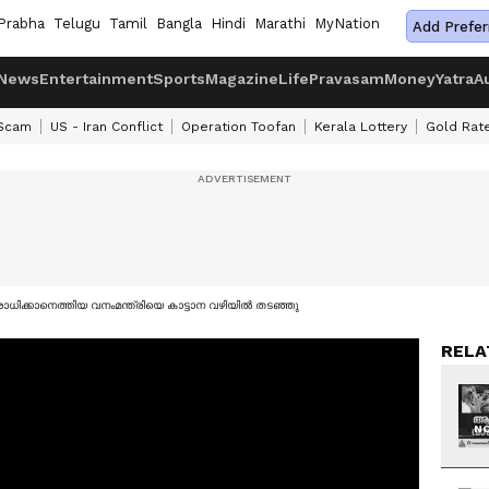
Prabha
Telugu
Tamil
Bangla
Hindi
Marathi
MyNation
Add Prefer
News
Entertainment
Sports
Magazine
Life
Pravasam
Money
Yatra
A
 Scam
US - Iran Conflict
Operation Toofan
Kerala Lottery
Gold Rat
ധിക്കാനെത്തിയ വനംമന്ത്രിയെ കാട്ടാന വഴിയിൽ തടഞ്ഞു
RELA
NO