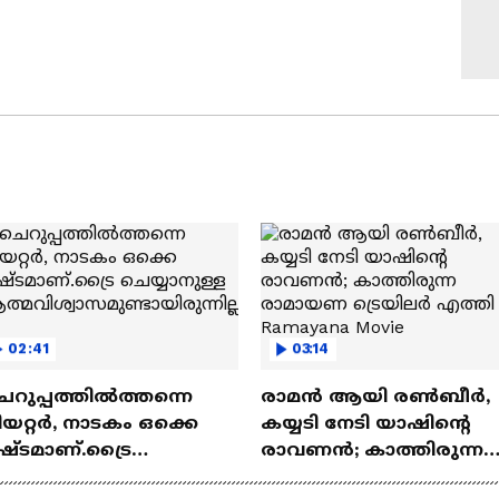
02:41
03:14
െറുപ്പത്തിൽത്തന്നെ
രാമന്‍ ആയി രൺബീർ,
യറ്റർ, നാടകം ഒക്കെ
കയ്യടി നേടി യാഷിന്റെ
ഷ്ടമാണ്.ട്രൈ
രാവണൻ; കാത്തിരുന്ന
യ്യാനുള്ള
രാമായണ ട്രെയിലർ