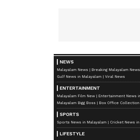
NEWS
Malayalam News
Breaking Malayalam News
Gulf News in Malayalam
Viral News
ENTERTAINMENT
Malayalam Film New
Entertainment News i
Malayalam Bigg Boss
Box Office Collectio
SPORTS
Sports News in Malayalam
Cricket News i
LIFESTYLE