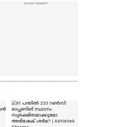
pension
നഷ്ടം 2.27കോടി,
മിൽമയ്ക്ക് കരാർ
നൽകിയത് 3
കമ്പനികളെ ഒഴിവാക്കി