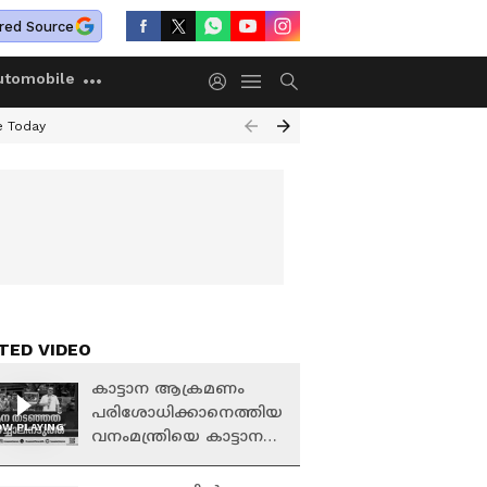
red Source
utomobile
e Today
TED VIDEO
കാട്ടാന ആക്രമണം
പരിശോധിക്കാനെത്തിയ
W PLAYING
വനംമന്ത്രിയെ കാട്ടാന
വഴിയിൽ തടഞ്ഞു