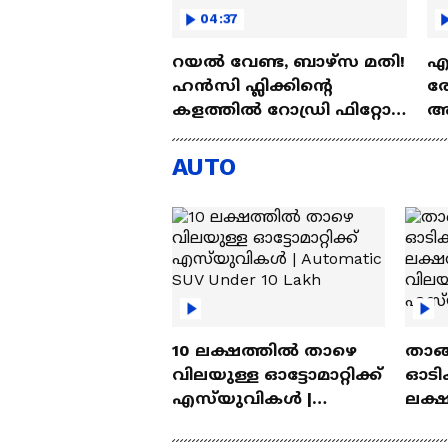
04:37
റയല്‍ വേണ്ട, ബാഴ്‌സ മതി!
എല
ഹൻസി ഫ്ലിക്കിന്റെ
രോ
കളത്തില്‍ റോഡ്രി ഫിറ്റോ?
അഗ
| Rodri | Barcelona
അ
Aj
AUTO
10 ലക്ഷത്തിൽ താഴെ
താങ്
വിലയുള്ള ഓട്ടോമാറ്റിക്ക്
ഓടിക
എസ്‍യുവികൾ |
ലക്
Automatic SUV Under 10
വിലയ
Lakh
എസ്