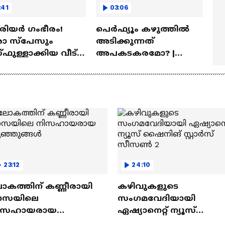
:41
03:06
ീരിയർ ഗംഭീരം!
പെർഫ്യൂം കഴുത്തിൽ
 സ്‌പേസും
അടിക്കുന്നത്
ഫുള്ളാക്കിയ വീട് |
അപകടകരമോ? |
a Veedu
Perfume
23:12
24:10
ോകത്തിന് കണ്ണീരായി
കഴിവുകളുടെ
ാസയിലെ
സംഗമവേദിയായി
ിസഹായരായ
ഏഷ്യാനെറ്റ് ന്യൂസ്
ുഞ്ഞുങ്ങൾ
ഷൈനിങ് സ്റ്റാർസ്