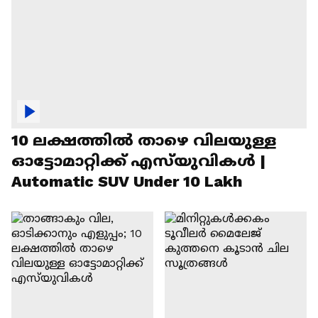
10 ലക്ഷത്തിൽ താഴെ വിലയുള്ള
ഓട്ടോമാറ്റിക്ക് എസ്‍യുവികൾ |
Automatic SUV Under 10 Lakh