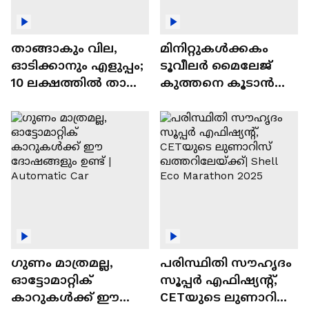
താങ്ങാകും വില,
മിനിറ്റുകൾക്കകം
ഓടിക്കാനും എളുപ്പം;
ടൂവീലർ മൈലേജ്
10 ലക്ഷത്തിൽ താഴെ
കുത്തനെ കൂടാൻ
വിലയുള്ള
ചില സൂത്രങ്ങൾ
ഓട്ടോമാറ്റിക്ക്
എസ്‍യുവികൾ
ഗുണം മാത്രമല്ല,
പരിസ്ഥിതി സൗഹൃദം
ഓട്ടോമാറ്റിക്
സൂപ്പർ എഫിഷ്യന്റ്,
കാറുകൾക്ക് ഈ
CETയുടെ ലുണാറിസ്