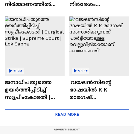
നിർമ്മാണത്തിൽ
നിര്‍ദേശം
അവതരിപ്പിച്ച
നൽകിയിട്ടുണ്ട്; മന്ത്രി
കണക്കിൽ
വി ഇ അബ്ദുൾ
മാസങ്ങൾക്കുശേഷം
ഗഫൂര്‍ | Kollam
ലക്ഷങ്ങൾ
കൂടിയതെങ്ങനെ?'
11:22
04:48
ജനാധിപത്യത്തെ
'വയലൻസിന്റെ
ഉയര്‍ത്തിപ്പിടിച്ച്
ഭാഷയിൽ K K
സുപ്രീംകോടതി |
രാഗേഷ്
Surgical Strike |
സംസാരിക്കുന്നത്
Supreme Court | Lok
പാര്‍ട്ടിയോടുള്ള
READ MORE
Sabha
വെല്ലുവിളിയായാണ്
കാണേണ്ടത്'