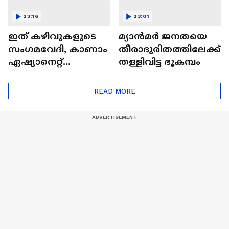
23:16
23:01
ഇത് കഴിവുകളുടെ
മ്യാൻമർ ജനതയെ
സംഗമവേദി, കാണാം
തീരാദുരിതത്തിലേക്ക്
ഏഷ്യാനെറ്റ്
തള്ളിവിട്ട ഭൂകമ്പം
ഷൈനിങ് സ്റ്റാർസ്
സീസൺ 2
READ MORE