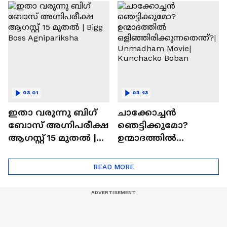
ചെയ്യാനുള്ള
രാമായണ ട്രെയിലർ
ആത്മവിശ്വാസമുണ്ടാ
എത്തി | Ramayana
യിരുന്നില്ല'
Movie
03:01
03:43
ഇതാ വരുന്നു ബിഗ്
ചാക്കോച്ചന്‍
ബോസ് അഗ്നിപരീക്ഷ
ഞെട്ടിക്കുമോ?
ആഗസ്റ്റ് 15 മുതൽ |
ഉന്മാദത്തിൽ
Bigg Boss Agnipariksha
ഒളിഞ്ഞിരിക്കുന്നതെ
ന്ത്?| Unmadham
READ MORE
Movie| Kunchacko
Boban