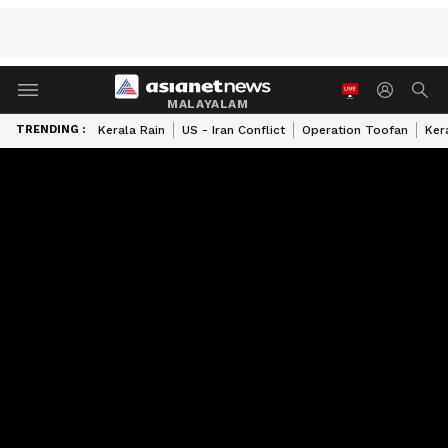
MALAYALAM
TRENDING :
Kerala Rain
US - Iran Conflict
Operation Toofan
Ker