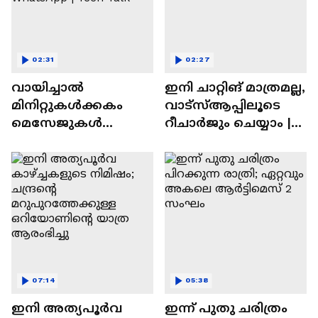
02:31
02:27
വായിച്ചാൽ
ഇനി ചാറ്റിങ് മാത്രമല്ല,
മിനിറ്റുകൾക്കകം
വാട്‌സ്‌ആപ്പിലൂടെ
മെസേജുകള്‍
റീചാർജും ചെയ്യാം |
അപ്രത്യക്ഷമാകും |
WhatsApp Payments |
WhatsApp | Tech Talk
Tech Talk
07:14
05:38
ഇനി അത്യപൂര്‍വ
ഇന്ന് പുതു ചരിത്രം