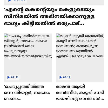
'എന്റെ മകന്റെയും മകളുടെയും
സിനിമയിൽ അഭിനയിക്കാനുള്ള
ഭാഗ്യം കിട്ടിയതിൽ ഒരുപാട്
സന്തോഷം'
02:41
03:14
'ചെറുപ്പത്തിൽത്ത
രാമന്‍ ആയി
ന്നെ തിയറ്റർ, നാടകം
രൺബീർ, കയ്യടി നേടി
ഒക്കെ
യാഷിന്റെ രാവണൻ;
ഇഷ്ടമാണ്.ട്രൈ
കാത്തിരുന്ന