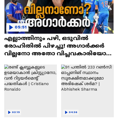
05:51
എല്ലാത്തിനും പഴി, ഒടുവില്‍
രോഹിതില്‍ പിഴച്ചു! അഗാര്‍ക്കർ
വില്ലനോ അതോ വിപ്ലവകാരിയോ? |
Ajit Agarkar
03:19
04:36