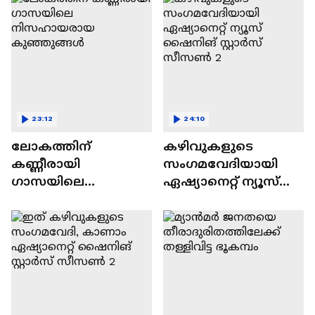
23:12
24:10
ലോകത്തിന്
കഴിവുകളുടെ
കണ്ണീരായി
സംഗമവേദിയായി
ഗാസയിലെ
ഏഷ്യാനെറ്റ് ന്യൂസ്
നിസഹായരായ
ഷൈനിങ് സ്റ്റാർസ്
കുഞ്ഞുങ്ങൾ
സീസൺ 2