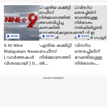
15:56
05:36
04:33
9 At Nine
'ഏരിയ കമ്മിറ്റി
വിദഗ്ധ
Malayalam News
ഓഫീസ്
തെരച്ചിലിന്
| വാർത്തകൾ
നിർമ്മാണത്തി
വേണ്ടിയുള്ള
വിശദമായി | 06
ൽ
നിര്‍ദേശം
August 2026
അവതരിപ്പിച്ച
നൽകിയിട്ടുണ്ട്
കണക്കിൽ
മന്ത്രി വി ഇ
മാസങ്ങൾക്കു
അബ്ദുൾ
ശേഷം
ഗഫൂര്‍ | Kollam
ലക്ഷങ്ങൾ
കൂടിയതെങ്ങ
നെ?'