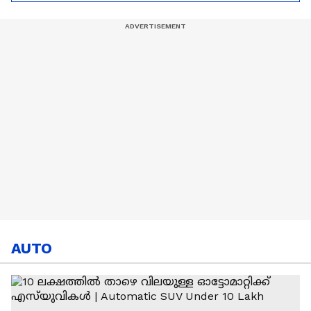
Hardik Pandya | CSK |
MI
AUTO