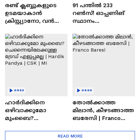
രണ്ട്‌ ക്ലബ്ബുകളുടെ
91 പന്തില്‍ 233
ഉടമയാകാന്‍
റണ്‍സ്! ഓപ്പണിങ്
ക്രിസ്റ്റ്യാനോ, വന്‍
സ്ഥാനം
റിട്ടയര്‍മെന്റ്‌
സുരക്ഷിതമാക്കുമോ
പദ്ധതികള്‍ | Cristiano
അഭിഷേക് ശർമ? |
Ronaldo
Abhishek Sharma
04:53
04:00
ഹാർദിക്കിനെ
തോല്‍ക്കാത്ത
ഒഴിവാക്കുമോ
മിലാന്‍, കീഴടങ്ങാത്ത
മുംബൈ?
ബരേസി | Franco
ചെന്നൈയിലേക്കുള്ള
Baresi
ട്രേഡ് എളുപ്പമല്ല |
READ MORE