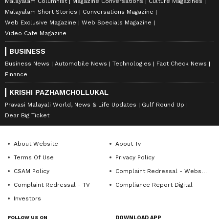
Malayalam Columnist
Magazine Conversations
Culture Magazines
Malayalam Short Stories
Conversations Magazine
Web Exclusive Magazine
Web Specials Magazine
Video Cafe Magazine
BUSINESS
Business News
Automobile News
Technologies
Fact Check News
Finance
KRISHI PAZHAMCHOLLUKAL
Pravasi Malayali World, News & Life Updates
Gulf Round Up
Dear Big Ticket
About Website
About Tv
Terms Of Use
Privacy Policy
CSAM Policy
Complaint Redressal - Website
Complaint Redressal - TV
Compliance Report Digital
Investors
FOLLOW US ON
DOWNLOAD APP