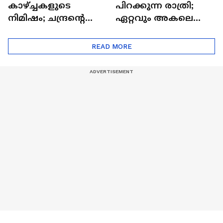
കാഴ്ച്ചകളുടെ
പിറക്കുന്ന രാത്രി;
നിമിഷം; ചന്ദ്രന്റെ
ഏറ്റവും അകലെ
മറുപുറത്തേക്കുള്ള
ആര്‍ട്ടിമെസ് 2 സംഘം
ഒറിയോണിന്റെ യാത്ര
READ MORE
ആരംഭിച്ചു