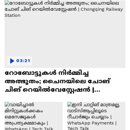
03:21
റോബോട്ടുകൾ നിർമ്മിച്ച
അത്ഭുതം; ചൈനയിലെ ചോങ്
ചിങ് റെയിൽവേസ്റ്റേഷൻ |
Chongqing Railway Station