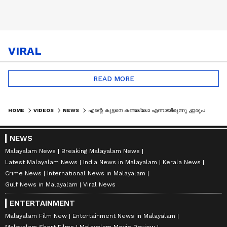
VIRAL
READ MORE
HOME
VIDEOS
NEWS
എന്റെ കുട്ടനെ കണ്ടല്ലോ എന്നായിരുന്നു ,ഇരുപത് കൊല്ലമായില്ലേ, സഹിക്കാൻ കഴിയുന്നില്ല മക്കളെ';ഫാത്തിമ
NEWS
Malayalam News
Breaking Malayalam News
Latest Malayalam News
India News in Malayalam
Kerala News
Crime News
International News in Malayalam
Gulf News in Malayalam
Viral News
ENTERTAINMENT
Malayalam Film New
Entertainment News in Malayalam
Malayalam Short Films
Malayalam Movie Review