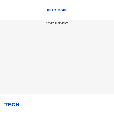
ദോഷങ്ങളും ഉണ്ട് |
ഖത്തറിലേയ്ക്ക്| Shell
Automatic Car
Eco Marathon 2025
READ MORE
TECH