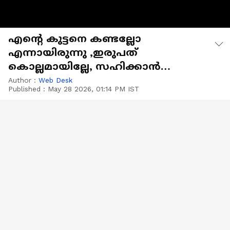
എന്റെ കുട്ടനെ കണ്ടല്ലോ
എന്നായിരുന്നു ,ഇരുപത്
കൊല്ലമായില്ലേ, സഹിക്കാൻ
കഴിയുന്നില്ല മക്കളെ';ഫാത്തിമ
Author :
Web Desk
Published :
May 28 2026, 01:14 PM IST