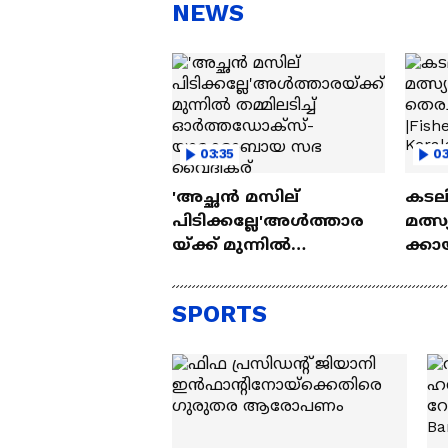
സന്തോഷം'
ആ
NEWS
ന്ന
03:35
03
'അച്ഛന്‍ മസില്
കടല
പിടിക്കല്ലേ'അള്‍ത്താര
മത്
യ്ക്ക് മുന്നില്‍
ക്കാ
തമ്മിലടിച്ച്
തുടര
ഓര്‍ത്തഡോക്സ്-
missi
SPORTS
യാക്കോബായ സഭ
gove
വൈദികര്