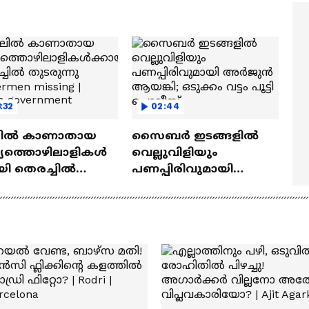
ത്മവിശ്വാസമുണ്ടായിരു
എത്തി | Ramayana Movie
ില്ല'
:32
02:44
ിൽ കാണാതായ
സൈബര്‍ ഇടങ്ങളില്‍
സ്യത്തൊഴിലാളികൾ
വെല്ലുവിളിയും
യി തെരച്ചിൽ
പണപ്പിരിവുമായി
ുന്നു |Fishermen
അര്‍ജുന്‍ ആയങ്കി;
ng | Kerala
ഒടുക്കം വട്ടം പൂട്ടി
rnment
പൊലീസ്