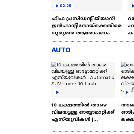
02:25
ഫിഫ പ്രസിഡന്റ് ജിയാനി
റയ
ഇൻഫാന്റിനോയ്‌ക്കെതിരെ
ഹൻ
ഗുരുതര ആരോപണം
കള
| 
AUTO
10 ലക്ഷത്തിൽ താഴെ
താങ്
വിലയുള്ള ഓട്ടോമാറ്റിക്ക്
ഓടിക
എസ്‍യുവികൾ |
ലക്
Automatic SUV Under 10
വിലയ
Lakh
എസ്