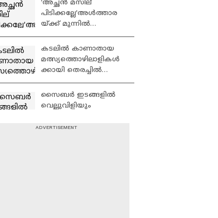
'അച്ഛന്‍ മസില്
പിടിക്കല്ലേ'അള്‍ത്താര
യ്ക്ക് മുന്നില്‍
തമ്മിലടിച്ച്
ഓര്‍ത്തഡോക്സ്-
കടലിൽ കാണാതായ
യാക്കോബായ സഭ
മത്സ്യത്തൊഴിലാളികൾ
വൈദികര്
ക്കായി തെരച്ചിൽ
തുടരുന്നു |Fishermen
missing | Kerala
സൈബര്‍ ഇടങ്ങളില്‍
government
വെല്ലുവിളിയും
പണപ്പിരിവുമായി
അര്‍ജുന്‍ ആയങ്കി;
ഒടുക്കം വട്ടം പൂട്ടി
'അർജുൻ ആയങ്കിയെ
പൊലീസ്
അറസ്റ്റ് ചെയ്യാൻ
സഹായിച്ച ഓട്ടോ
ഡ്രൈവർക്ക് ഒരു ലക്ഷം
രൂപ പാരിതോഷികം' |
അർജുൻ ആയങ്കിയെ
Arjun Aayanki
റിമാൻഡ് ചെയ്തു;
തലശ്ശേരി സബ്