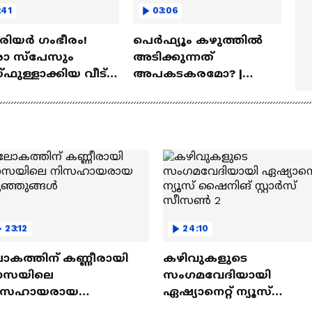
:41
03:06
ീരിയർ ഗംഭീരം!
പെർഫ്യൂം കഴുത്തിൽ
 സ്‌പേസും
അടിക്കുന്നത്
ഫുള്ളാക്കിയ വീട് |
അപകടകരമോ? |
a Veedu
Perfume
23:12
24:10
ോകത്തിന് കണ്ണീരായി
കഴിവുകളുടെ
ാസയിലെ
സംഗമവേദിയായി
ിസഹായരായ
ഏഷ്യാനെറ്റ് ന്യൂസ്
ുഞ്ഞുങ്ങൾ
ഷൈനിങ് സ്റ്റാർസ്