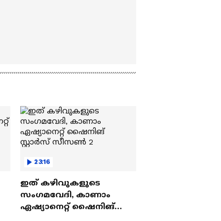
23:16
ഇത് കഴിവുകളുടെ
സംഗമവേദി, കാണാം
ഏഷ്യാനെറ്റ് ഷൈനിങ്
സ്റ്റാർസ് സീസൺ 2