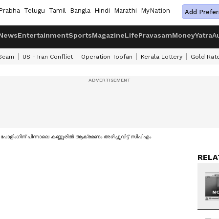
Prabha
Telugu
Tamil
Bangla
Hindi
Marathi
MyNation
Add Prefer
News
Entertainment
Sports
Magazine
Life
Pravasam
Money
Yatra
A
 Scam
US - Iran Conflict
Operation Toofan
Kerala Lottery
Gold Rat
പോളിംഗിന് പിന്നാലെ കണ്ണൂരില്‍ ആക്രമണം അഴിച്ചുവിട്ട് സിപിഎം
RELA
NO