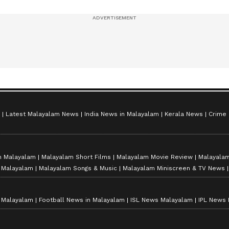
സീസൺ 2
Latest Malayalam News
India News in Malayalam
Kerala News
Crime
n Malayalam
Malayalam Short Films
Malayalam Movie Review
Malayalam
n Malayalam
Malayalam Songs & Music
Malayalam Miniscreen & TV News
n Malayalam
Football News in Malayalam
ISL News Malayalam
IPL News