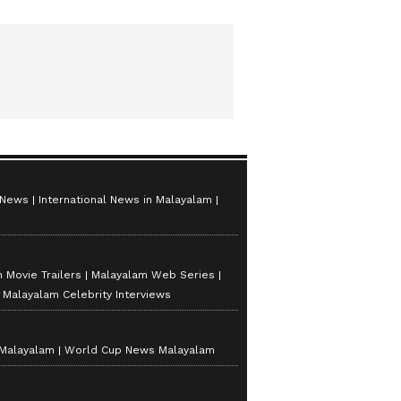
 News
International News in Malayalam
 Movie Trailers
Malayalam Web Series
Malayalam Celebrity Interviews
 Malayalam
World Cup News Malayalam