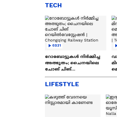
TECH
03:21
റോബോട്ടുകൾ നിർമ്മിച്ച
വ
അത്ഭുതം; ചൈനയിലെ
മി
ചോങ് ചിങ്
മ
റെയിൽവേസ്റ്റേഷൻ |
അപ
Chongqing Railway Station
Wh
LIFESTYLE