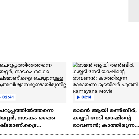
02:41
03:14
െറുപ്പത്തിൽത്തന്നെ
രാമന്‍ ആയി രൺബീർ,
യറ്റർ, നാടകം ഒക്കെ
കയ്യടി നേടി യാഷിന്റെ
ഷ്ടമാണ്.ട്രൈ
രാവണൻ; കാത്തിരുന്ന
യ്യാനുള്ള
രാമായണ ട്രെയിലർ