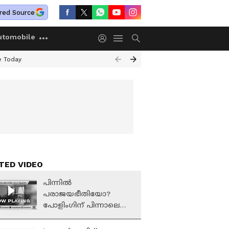
red Source
utomobile
e Today
TED VIDEO
പിന്നില്‍
പരാജയഭീതിയോ?
W PLAYING
പോളിംഗിന് പിന്നാലെ
കണ്ണൂരില്‍ ആക്രമണം
അഴിച്ചുവിട്ട് സിപിഎം