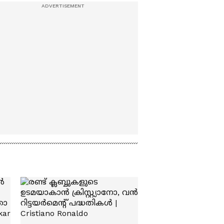
കണ്ടിട്ടുകൂടിയില്ല,
എന്നിട്ടും ഞങ്ങളുടെ
വീടുകളിൽ കയറി' |
Arjun Aayanki