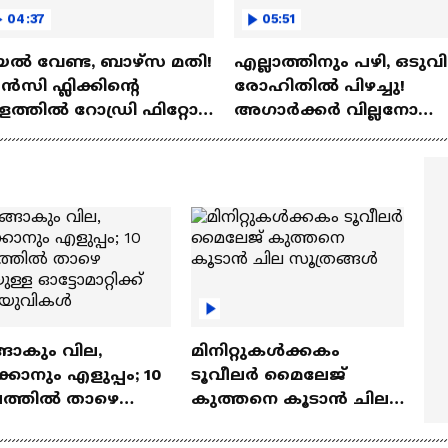
04:37
05:51
ല്‍ വേണ്ട, ബാഴ്‌സ മതി!
എല്ലാത്തിനും പഴി, ഒടുവി
സി ഫ്ലിക്കിന്റെ
രോഹിതില്‍ പിഴച്ചു!
ത്തില്‍ റോഡ്രി ഫിറ്റോ?
അഗാര്‍ക്കർ വില്ലനോ
Rodri | Barcelona
അതോ വിപ്ലവകാരിയോ?
Ajit Agarkar
ങാകും വില,
മിനിറ്റുകൾക്കകം
്കാനും എളുപ്പം; 10
ടൂവീലർ മൈലേജ്
ഷത്തിൽ താഴെ
കുത്തനെ കൂടാൻ ചില
ുള്ള ഓട്ടോമാറ്റിക്ക്
സൂത്രങ്ങൾ
‍യുവികൾ