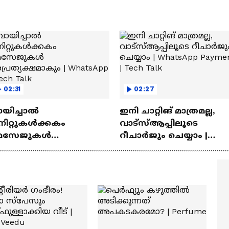
02:31
02:27
ായിച്ചാൽ
ഇനി ചാറ്റിങ് മാത്രമല്ല,
നിറ്റുകൾക്കകം
വാട്‌സ്‌ആപ്പിലൂടെ
െസേജുകള്‍
റീചാർജും ചെയ്യാം |
്രത്യക്ഷമാകും |
WhatsApp Payments | Te
atsApp | Tech Talk
Talk