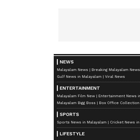
NEWS
Malayalam News
Breaking Malayalam News
Gulf News in Malayalam
Viral News
ENTERTAINMENT
Malayalam Film New
Entertainment News i
Malayalam Bigg Boss
Box Office Collectio
SPORTS
Sports News in Malayalam
Cricket News i
LIFESTYLE