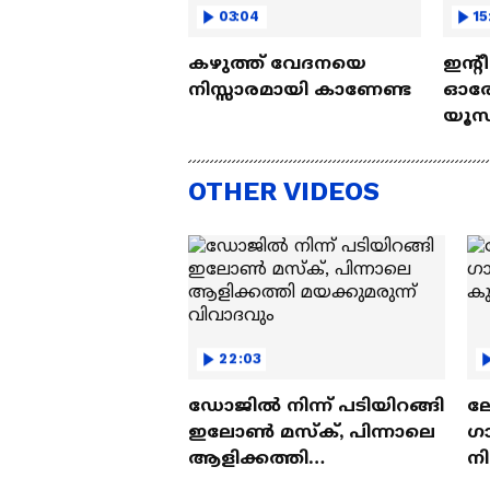
03:04
15
കഴുത്ത് വേദനയെ
ഇന്റ
നിസ്സാരമായി കാണേണ്ട
ഓരോ
യൂസ്
Nall
OTHER VIDEOS
22:03
ഡോജിൽ നിന്ന് പടിയിറങ്ങി
ല
ഇലോൺ മസ്ക്, പിന്നാലെ
ഗ
ആളിക്കത്തി
ന
മയക്കുമരുന്ന് വിവാദവും
ക