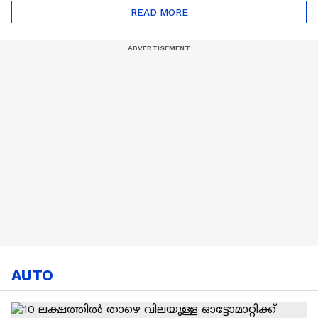
ട്രേഡ് എളുപ്പമല്ല |
READ MORE
Hardik Pandya | CSK |
MI
AUTO