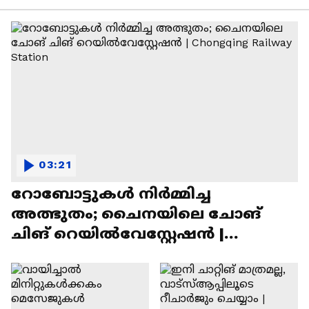
03:21
റോബോട്ടുകൾ നിർമ്മിച്ച
അത്ഭുതം; ചൈനയിലെ ചോങ്
ചിങ് റെയിൽവേസ്റ്റേഷൻ |
Chongqing Railway Station