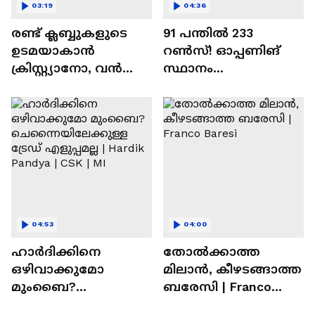
03:19
04:36
രണ്ട്‌ ക്ലബ്ബുകളുടെ
91 പന്തില്‍ 233
ഉടമയാകാന്‍
റണ്‍സ്! ഓപ്പണിങ്
ക്രിസ്റ്റ്യാനോ, വന്‍
സ്ഥാനം
റിട്ടയര്‍മെന്റ്‌
സുരക്ഷിതമാക്കുമോ
പദ്ധതികള്‍ | Cristiano
അഭിഷേക് ശർമ? |
Ronaldo
Abhishek Sharma
04:53
04:00
ഹാർദിക്കിനെ
തോല്‍ക്കാത്ത
ഒഴിവാക്കുമോ
മിലാന്‍, കീഴടങ്ങാത്ത
മുംബൈ?
ബരേസി | Franco
ചെന്നൈയിലേക്കുള്ള
Baresi