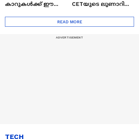
കാറുകൾക്ക് ഈ
CETയുടെ ലുണാറിസ്
ദോഷങ്ങളും ഉണ്ട് |
ഖത്തറിലേയ്ക്ക്| Shell
Automatic Car
Eco Marathon 2025
READ MORE
TECH