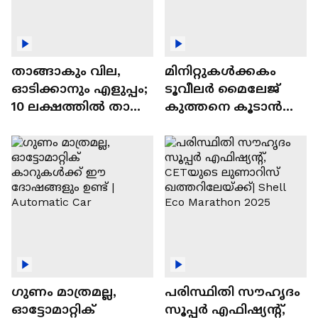
താങ്ങാകും വില,
മിനിറ്റുകൾക്കകം
ഓടിക്കാനും എളുപ്പം;
ടൂവീലർ മൈലേജ്
10 ലക്ഷത്തിൽ താഴെ
കുത്തനെ കൂടാൻ
വിലയുള്ള
ചില സൂത്രങ്ങൾ
ഓട്ടോമാറ്റിക്ക്
എസ്‍യുവികൾ
ഗുണം മാത്രമല്ല,
പരിസ്ഥിതി സൗഹൃദം
ഓട്ടോമാറ്റിക്
സൂപ്പർ എഫിഷ്യന്റ്,