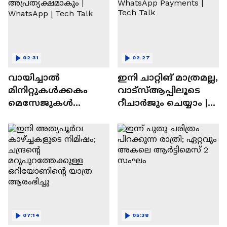
02:31
02:27
വായിച്ചാൽ
ഇനി ചാറ്റിങ് മാത്രമല്ല,
മിനിറ്റുകൾക്കകം
വാട്‌സ്‌ആപ്പിലൂടെ
മെസേജുകള്‍
റീചാർജും ചെയ്യാം |
അപ്രത്യക്ഷമാകും |
WhatsApp Payments |
WhatsApp | Tech Talk
Tech Talk
07:14
05:38