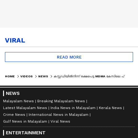
VIRAL
READ MORE
HOME
VIDEOS
NEWS
കസ്റ്റഡിയിൽനിന്ന് രക്ഷപെട്ട MDMA കേസിലെ പ്രതി പിടിയിൽ; പ്രതിയെ കണ്ടെത്തിയത് കൽബുർ​ഗിൽനിന്ന്
NEWS
Malayalam News
Breaking Malayalam News
Latest Malayalam News
India News in Malayalam
Kerala News
Crime News
International News in Malayalam
Gulf News in Malayalam
Viral News
ENTERTAINMENT