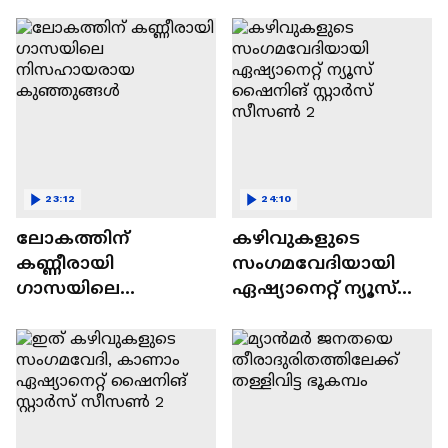
വിവാദവും
23:12
24:10
ലോകത്തിന്
കഴിവുകളുടെ
കണ്ണീരായി
സംഗമവേദിയായി
ഗാസയിലെ
ഏഷ്യാനെറ്റ് ന്യൂസ്
നിസഹായരായ
ഷൈനിങ് സ്റ്റാർസ്
കുഞ്ഞുങ്ങൾ
സീസൺ 2