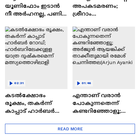
യൂണിഫോം ഇടാൻ
അപകടമരണം;
നീ അർഹനല്ല, പണി
ശ്രീറാം
വെച്ചിട്ടുണ്ട്';
വെങ്കിട്ടരാമന്റെ
പൊലീസിനെ
കയ്യില്‍ രക്തം
വെല്ലുവിളിച്ച്
കണ്ടെന്ന് സാക്ഷി
അർജുൻ ആയങ്കി
മൊഴി | KM Basheer
02:31
01:46
കടൽക്ഷോഭം
എന്താണ് വരാൻ
രൂക്ഷം, തകർന്ന്
പോകുന്നതെന്ന്
കാപ്പാട് ഹാർബർ
കണ്ടറിഞ്ഞോളൂ;
റോഡ്;
അർജുൻ ആയങ്കിക്ക്
ഹാർബറിലേക്കുളള
താക്കീതുമായി
READ MORE
യാത്ര ദുഷ്കരമെന്ന്
രമേശ്