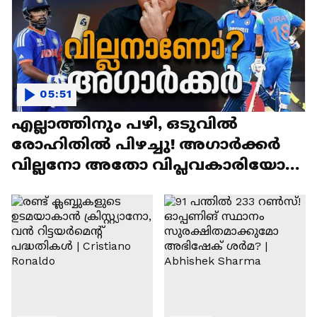
05:51
എല്ലാത്തിനും പഴി, ഒടുവില്‍
രോഹിതില്‍ പിഴച്ചു! അഗാര്‍ക്കർ
വില്ലനോ അതോ വിപ്ലവകാരിയോ? |
Ajit Agarkar