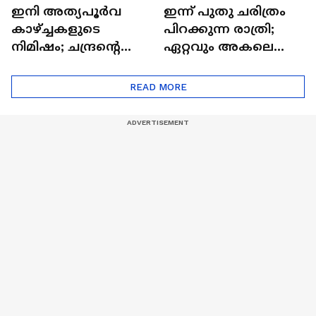
ഇനി അത്യപൂര്‍വ
ഇന്ന് പുതു ചരിത്രം
കാഴ്ച്ചകളുടെ
പിറക്കുന്ന രാത്രി;
നിമിഷം; ചന്ദ്രന്റെ
ഏറ്റവും അകലെ
മറുപുറത്തേക്കുള്ള
ആര്‍ട്ടിമെസ് 2 സംഘം
ഒറിയോണിന്റെ യാത്ര
READ MORE
ആരംഭിച്ചു