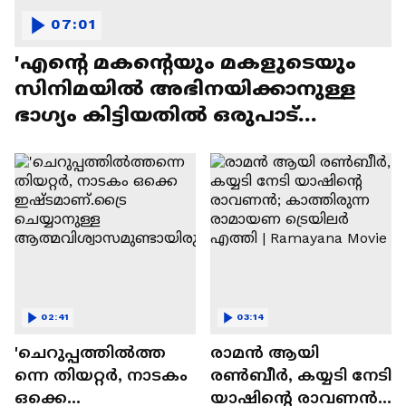
07:01
'എന്റെ മകന്റെയും മകളുടെയും
സിനിമയിൽ അഭിനയിക്കാനുള്ള
ഭാഗ്യം കിട്ടിയതിൽ ഒരുപാട്
സന്തോഷം'
02:41
03:14
'ചെറുപ്പത്തിൽത്ത
രാമന്‍ ആയി
ന്നെ തിയറ്റർ, നാടകം
രൺബീർ, കയ്യടി നേടി
ഒക്കെ
യാഷിന്റെ രാവണൻ;