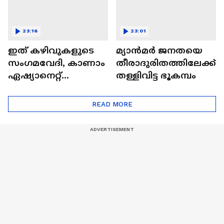
23:16
23:01
ഇത് കഴിവുകളുടെ
മ്യാൻമർ ജനതയെ
സംഗമവേദി, കാണാം
തീരാദുരിതത്തിലേക്ക്
ഏഷ്യാനെറ്റ്
തള്ളിവിട്ട ഭൂകമ്പം
ഷൈനിങ് സ്റ്റാർസ്
സീസൺ 2
READ MORE