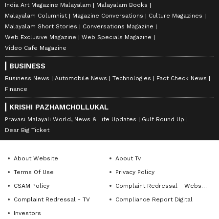
India Art Magazine Malayalam
Malayalam Books
Malayalam Columnist
Magazine Conversations
Culture Magazines
Malayalam Short Stories
Conversations Magazine
Web Exclusive Magazine
Web Specials Magazine
Video Cafe Magazine
BUSINESS
Business News
Automobile News
Technologies
Fact Check News
Finance
KRISHI PAZHAMCHOLLUKAL
Pravasi Malayali World, News & Life Updates
Gulf Round Up
Dear Big Ticket
About Website
About Tv
Terms Of Use
Privacy Policy
CSAM Policy
Complaint Redressal - Website
Complaint Redressal - TV
Compliance Report Digital
Investors