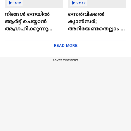
11:10
09:37
നിങ്ങൾ നെയിൽ
സെർവിക്കൽ
ആർട്ട് ചെയ്യാൻ
ക്യാൻസർ;
ആഗ്രഹിക്കുന്നുണ്ടോ
അറിയേണ്ടതെല്ലാം |
? അറിയാം
Doctor In | Cervical
ട്രെൻഡിനെക്കുറിച്ച് |
Cancer
READ MORE
Nail Art | Trends Cafe