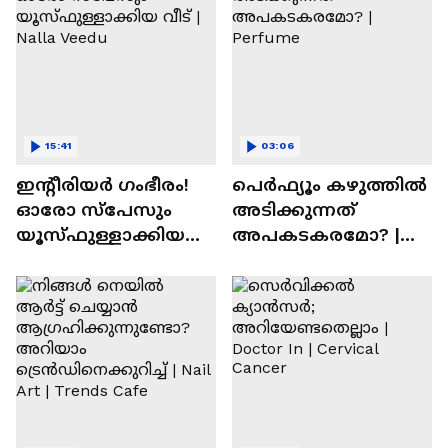
15:41
03:06
ഇന്റീരിയർ ഗംഭീരം!
പെർഫ്യൂം കഴുത്തിൽ
ഓരോ സ്‌പേസും
അടിക്കുന്നത്
യൂസ്ഫുള്ളാക്കിയ
അപകടകരമോ? |
വീട് | Nalla Veedu
Perfume