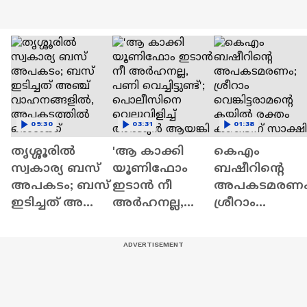
09:30
03:31
01:38
തൃശ്ശൂരിൽ
'ആ കാക്കി
കെഎം
സ്വകാര്യ ബസ്
യൂണിഫോം
ബഷീറിന്റെ
അപകടം; ബസ്
ഇടാൻ നീ
അപകടമരണം
ഇടിച്ചത് അഞ്ച്
അർഹനല്ല,
ശ്രീറാം
വാഹനങ്ങളിൽ,
പണി
വെങ്കിട്ടരാമന്റ
അപകടത്തിൽ
വെച്ചിട്ടുണ്ട്';
കയ്യില്‍ രക്തം
ഒരാൾക്ക്
പൊലീസിനെ
കണ്ടെന്ന്
ദാരുണാന്ത്യം
വെല്ലുവിളിച്ച്
സാക്ഷി മൊഴി 
അർജുൻ
KM Basheer
ആയങ്കി