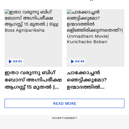
ഇഷ്ടമാണ്.ട്രൈ
കാത്തിരുന്ന
ചെയ്യാനുള്ള
രാമായണ ട്രെയിലർ
ആത്മവിശ്വാസമുണ്ടാ
എത്തി | Ramayana
യിരുന്നില്ല'
Movie
03:01
03:43
ഇതാ വരുന്നു ബിഗ്
ചാക്കോച്ചന്‍
ബോസ് അഗ്നിപരീക്ഷ
ഞെട്ടിക്കുമോ?
ആഗസ്റ്റ് 15 മുതൽ |
ഉന്മാദത്തിൽ
Bigg Boss Agnipariksha
ഒളിഞ്ഞിരിക്കുന്നതെ
ന്ത്?| Unmadham
READ MORE
Movie| Kunchacko
Boban