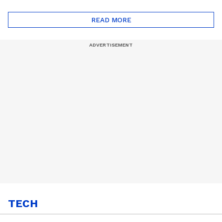
ദോഷങ്ങളും ഉണ്ട് |
ഖത്തറിലേയ്ക്ക്| Shell
Automatic Car
Eco Marathon 2025
READ MORE
TECH