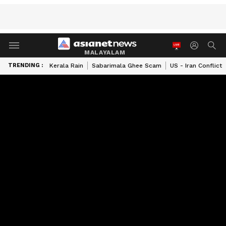
MALAYALAM
TRENDING :
Kerala Rain
Sabarimala Ghee Scam
US - Iran Conflict