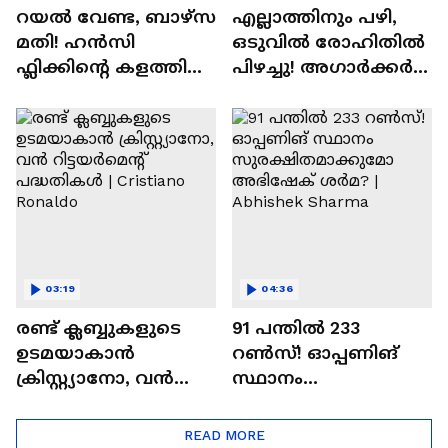
റയല്‍ വേണ്ട, ബാഴ്‌സ
എല്ലാത്തിനും പഴി,
മതി! ഹൻസി
ഒടുവില്‍ രോഹിതില്‍
ഫ്ലിക്കിന്റെ കളത്തില്‍
പിഴച്ചു! അഗാര്‍ക്കർ
റോഡ്രി ഫിറ്റോ? |
വില്ലനോ അതോ
Rodri | Barcelona
വിപ്ലവകാരിയോ? |
Ajit Agarkar
03:19
04:36
രണ്ട്‌ ക്ലബ്ബുകളുടെ
91 പന്തില്‍ 233
ഉടമയാകാന്‍
റണ്‍സ്! ഓപ്പണിങ്
ക്രിസ്റ്റ്യാനോ, വന്‍
സ്ഥാനം
റിട്ടയര്‍മെന്റ്‌
സുരക്ഷിതമാക്കുമോ
പദ്ധതികള്‍ | Cristiano
അഭിഷേക് ശർമ? |
READ MORE