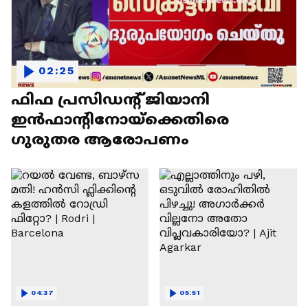
02:25
ഫിഫ പ്രസിഡന്റ് ജിയാനി
ഇൻഫാന്റിനോയ്‌ക്കെതിരെ
ഗുരുതര ആരോപണം
04:37
05:51