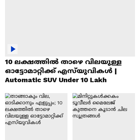
10 ലക്ഷത്തിൽ താഴെ വിലയുള്ള
ഓട്ടോമാറ്റിക്ക് എസ്‍യുവികൾ |
Automatic SUV Under 10 Lakh