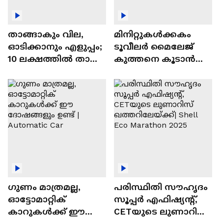
താങ്ങാകും വില,
മിനിറ്റുകൾക്കകം
ഓടിക്കാനും എളുപ്പം;
ടൂവീലർ മൈലേജ്
10 ലക്ഷത്തിൽ താഴെ
കുത്തനെ കൂടാൻ
വിലയുള്ള
ചില സൂത്രങ്ങൾ
ഓട്ടോമാറ്റിക്ക്
എസ്‍യുവികൾ
ഗുണം മാത്രമല്ല,
പരിസ്ഥിതി സൗഹൃദം
ഓട്ടോമാറ്റിക്
സൂപ്പർ എഫിഷ്യന്റ്,
കാറുകൾക്ക് ഈ
CETയുടെ ലുണാറിസ്