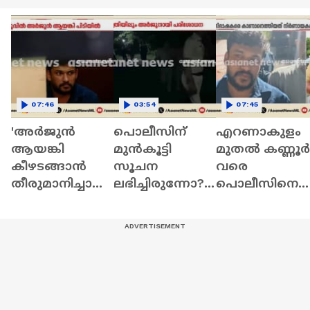
07:46
03:54
07:45
'അർജുൻ
പൊലീസിന്
എറണാകുളം
ആയങ്കി
മുൻകൂട്ടി
മുതൽ കണ്ണൂർ
കീഴടങ്ങാൻ
സൂചന
വരെ
തീരുമാനിച്ചാണ്
ലഭിച്ചിരുന്നോ?;
പൊലീസിനെ
ഫ്ലാറ്റിലേക്ക്
അർജുനായി
വെല്ലുവിളിച്ച്
വന്നത്, ഞാൻ
സിപിഎം
യാത്ര; ഒടുവി
ഒളിപ്പിച്ചുവെച്ചിട്ടി
നേതാവിൻ്റെ
അർജുൻ
ല്ല'
വീട്ടിലും
ആയങ്കി
രാത്രിയിൽ
അറസ്റ്റിൽ |
പൊലീസെത്തി
Kannur