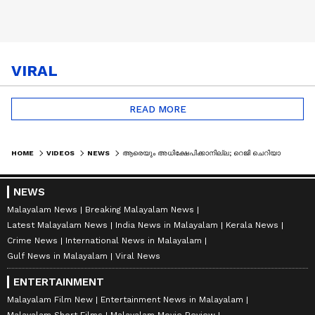
VIRAL
READ MORE
HOME
VIDEOS
NEWS
ആരെയും അധിക്ഷേപിക്കാനില്ല; റെജി ചെറിയാനുമായി ഇനി വാക്പോരിന് ഇല്ലെന്ന് ജി.സുധാകരൻ | G SUDHAKARAN
NEWS
Malayalam News
Breaking Malayalam News
Latest Malayalam News
India News in Malayalam
Kerala News
Crime News
International News in Malayalam
Gulf News in Malayalam
Viral News
ENTERTAINMENT
Malayalam Film New
Entertainment News in Malayalam
Malayalam Short Films
Malayalam Movie Review