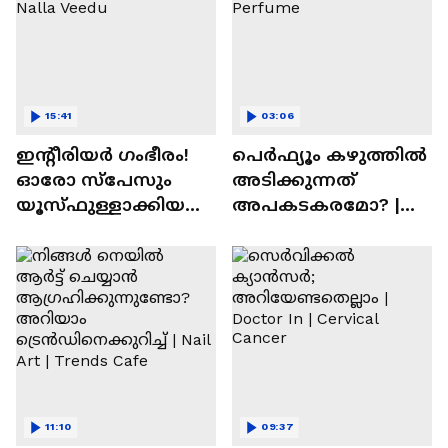
15:41
03:06
ഇന്റീരിയർ ഗംഭീരം!
പെർഫ്യൂം കഴുത്തിൽ
ഓരോ സ്‌പേസും
അടിക്കുന്നത്
യൂസ്ഫുള്ളാക്കിയ
അപകടകരമോ? |
വീട് | Nalla Veedu
Perfume
11:10
09:37