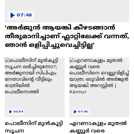
07:46
'അർജുൻ ആയങ്കി കീഴടങ്ങാൻ
തീരുമാനിച്ചാണ് ഫ്ലാറ്റിലേക്ക് വന്നത്,
ഞാൻ ഒളിപ്പിച്ചുവെച്ചിട്ടില്ല'
03:54
07:45
പൊലീസിന് മുൻകൂട്ടി
എറണാകുളം മുതൽ
സൂചന
കണ്ണൂർ വരെ