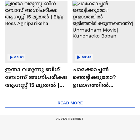
ചെയ്യാനുള്ള
രാമായണ ട്രെയിലർ
ആത്മവിശ്വാസമുണ്ടാ
എത്തി | Ramayana
യിരുന്നില്ല'
Movie
03:01
03:43
ഇതാ വരുന്നു ബിഗ്
ചാക്കോച്ചന്‍
ബോസ് അഗ്നിപരീക്ഷ
ഞെട്ടിക്കുമോ?
ആഗസ്റ്റ് 15 മുതൽ |
ഉന്മാദത്തിൽ
Bigg Boss Agnipariksha
ഒളിഞ്ഞിരിക്കുന്നതെ
ന്ത്?| Unmadham
READ MORE
Movie| Kunchacko
Boban