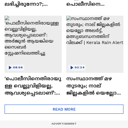
ലഭിച്ചിരുന്നോ?;
പൊലീസിനെ
അർജുനായി
വെല്ലുവിളിച്ച് യാത്ര;
സിപിഎം
ഒടുവിൽ അർജുൻ
നേതാവിൻ്റെ വീട്ടിലും
ആയങ്കി അറസ്റ്റിൽ |
രാത്രിയിൽ
Kannur
പൊലീസെത്തി
08:06
02:24
'പൊലീസിനെതിരായു
സംസ്ഥാനത്ത് മഴ
ള്ള വെല്ലുവിളിയല്ല,
തുടരും; നാല്
ആവശ്യപ്പെടലാണ്':
ജില്ലകളിൽ യെല്ലോ
അര്‍ജുൻ
അലർട്ട്,
ആയങ്കിയെ
മത്സ്യബന്ധനത്തിന്
READ MORE
സൈബര്‍
വിലക്ക് | Kerala Rain
സ്റ്റേഷനിലെത്തിച്ചു
Alert