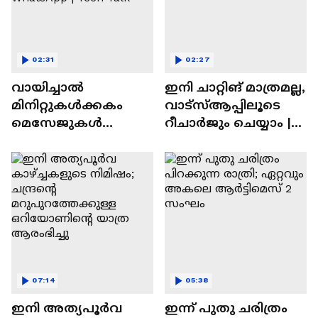
02:31
02:27
വായിച്ചാൽ
ഇനി ചാറ്റിങ് മാത്രമല്ല,
മിനിറ്റുകൾക്കകം
വാട്‌സ്‌ആപ്പിലൂടെ
മെസേജുകള്‍
റീചാർജും ചെയ്യാം |
അപ്രത്യക്ഷമാകും |
WhatsApp Payments |
WhatsApp | Tech Talk
Tech Talk
07:14
05:38
ഇനി അത്യപൂര്‍വ
ഇന്ന് പുതു ചരിത്രം