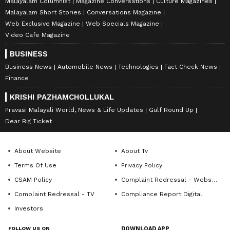
Malayalam Columnist
Magazine Conversations
Culture Magazines
Malayalam Short Stories
Conversations Magazine
Web Exclusive Magazine
Web Specials Magazine
Video Cafe Magazine
BUSINESS
Business News
Automobile News
Technologies
Fact Check News
Finance
KRISHI PAZHAMCHOLLUKAL
Pravasi Malayali World, News & Life Updates
Gulf Round Up
Dear Big Ticket
About Website
About Tv
Terms Of Use
Privacy Policy
CSAM Policy
Complaint Redressal - Website
Complaint Redressal - TV
Compliance Report Digital
Investors
FOLLOW US ON
DOWNLOAD APP