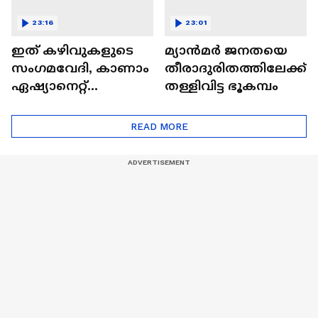
23:16
23:01
ഇത് കഴിവുകളുടെ
മ്യാൻമർ ജനതയെ
സംഗമവേദി, കാണാം
തീരാദുരിതത്തിലേക്ക്
ഏഷ്യാനെറ്റ്
തള്ളിവിട്ട ഭൂകമ്പം
ഷൈനിങ് സ്റ്റാർസ്
സീസൺ 2
READ MORE