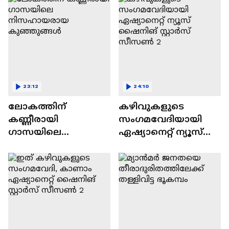
23:12
24:10
ലോകത്തിന്
കഴിവുകളുടെ
കണ്ണീരായി
സംഗമവേദിയായി
ഗാസയിലെ
ഏഷ്യാനെറ്റ് ന്യൂസ്
നിസഹായരായ
ഷൈനിങ് സ്റ്റാർസ്
കുഞ്ഞുങ്ങൾ
സീസൺ 2