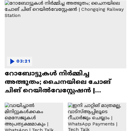
03:21
റോബോട്ടുകൾ നിർമ്മിച്ച
അത്ഭുതം; ചൈനയിലെ ചോങ്
ചിങ് റെയിൽവേസ്റ്റേഷൻ |
Chongqing Railway Station