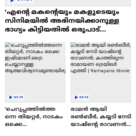
'എന്റെ മകന്റെയും മകളുടെയും
സിനിമയിൽ അഭിനയിക്കാനുള്ള
ഭാഗ്യം കിട്ടിയതിൽ ഒരുപാട്
സന്തോഷം'
02:41
03:14
'ചെറുപ്പത്തിൽത്ത
രാമന്‍ ആയി
ന്നെ തിയറ്റർ, നാടകം
രൺബീർ, കയ്യടി നേടി
ഒക്കെ
യാഷിന്റെ രാവണൻ;
ഇഷ്ടമാണ്.ട്രൈ
കാത്തിരുന്ന