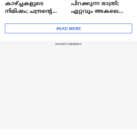
കാഴ്ച്ചകളുടെ
പിറക്കുന്ന രാത്രി;
നിമിഷം; ചന്ദ്രന്റെ
ഏറ്റവും അകലെ
മറുപുറത്തേക്കുള്ള
ആര്‍ട്ടിമെസ് 2 സംഘം
ഒറിയോണിന്റെ യാത്ര
READ MORE
ആരംഭിച്ചു