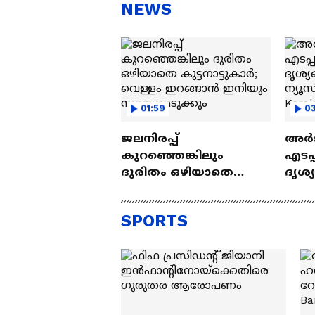
സന്തോഷം'
ആ
NEWS
ന്ന
01:59
03
ജലനിരപ്പ്
അർജ
കുറഞ്ഞെങ്കിലും
എടപ്
ദുരിതം ഒഴിയാതെ
ദൃശ്
കുട്ടനാട്ടുകാര്‍; വെള്ളം
ന്യൂസ
ഇറങ്ങാൻ ഇനിയും
Keral
SPORTS
സമയമെടുക്കും