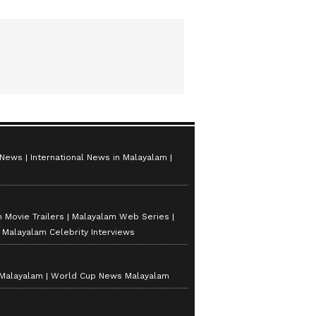
 News
International News in Malayalam
 Movie Trailers
Malayalam Web Series
Malayalam Celebrity Interviews
 Malayalam
World Cup News Malayalam