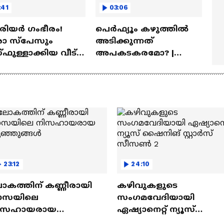
:41
03:06
ീരിയർ ഗംഭീരം!
പെർഫ്യൂം കഴുത്തിൽ
 സ്‌പേസും
അടിക്കുന്നത്
ഫുള്ളാക്കിയ വീട് |
അപകടകരമോ? |
a Veedu
Perfume
23:12
24:10
ോകത്തിന് കണ്ണീരായി
കഴിവുകളുടെ
ാസയിലെ
സംഗമവേദിയായി
ിസഹായരായ
ഏഷ്യാനെറ്റ് ന്യൂസ്
ുഞ്ഞുങ്ങൾ
ഷൈനിങ് സ്റ്റാർസ്