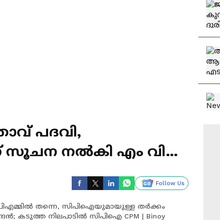
ാവ് പദവി,
ലെന്ന് സൂചന നൽകി എം വി
ത്ത നിലപാടിൽ സിപിഐ
Follow Us
ിഎമ്മിൽ തന്നെ, സിപിഐയുമായുള്ള തര്‍ക്കം
ന്ദൻ; കടുത്ത നിലപാടിൽ സിപിഐ CPM | Binoy