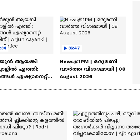
ത്മവിശ്വാസമുണ്ടായിരു
എത്തി | Ramayana Movie
ില്ല'
:34
36:47
ുൻ ആയങ്കി
News@1PM | ഒരുമണി
പാളിൽ എത്തി;
വാർത്ത വിശദമായി | 08
യങ്ങൾ ഏഷ്യാനെറ്റ്
August 2026
ിന് | Arjun Aayanki |
a Police