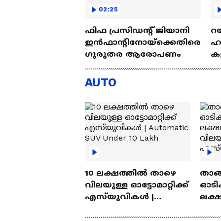
02:25
ഫിഫ പ്രസിഡന്റ് ജിയാനി
റയ
ഇൻഫാന്റിനോയ്‌ക്കെതിരെ
ഹൻ
ഗുരുതര ആരോപണം
കള
| 
AUTO
10 ലക്ഷത്തിൽ താഴെ
താങ്
വിലയുള്ള ഓട്ടോമാറ്റിക്ക്
ഓടിക
എസ്‍യുവികൾ |
ലക്
Automatic SUV Under 10
വിലയ
Lakh
എസ്