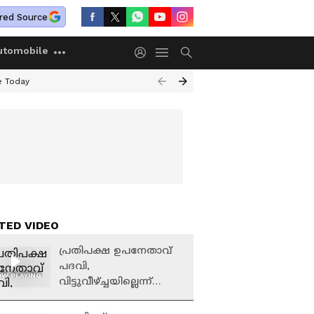
red Source
utomobile
e Today
TED VIDEO
പ്രതിപക്ഷ ഉപനേതാവ്
പദവി,
W PLAYING
വിട്ടുവീഴ്ച്ചയില്ലെന്ന്
സൂചന നൽകി എം വി
ഗോവിന്ദൻ; കടുത്ത