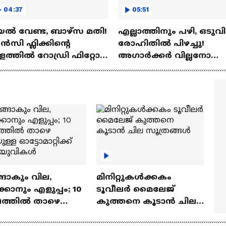
04:37
05:51
ല്‍ വേണ്ട, ബാഴ്‌സ മതി!
എല്ലാത്തിനും പഴി, ഒടുവി
സി ഫ്ലിക്കിന്റെ
രോഹിതില്‍ പിഴച്ചു!
ത്തില്‍ റോഡ്രി ഫിറ്റോ?
അഗാര്‍ക്കർ വില്ലനോ
Rodri | Barcelona
അതോ വിപ്ലവകാരിയോ?
Ajit Agarkar
ങാകും വില,
മിനിറ്റുകൾക്കകം
്കാനും എളുപ്പം; 10
ടൂവീലർ മൈലേജ്
ഷത്തിൽ താഴെ
കുത്തനെ കൂടാൻ ചില
ുള്ള ഓട്ടോമാറ്റിക്ക്
സൂത്രങ്ങൾ
‍യുവികൾ