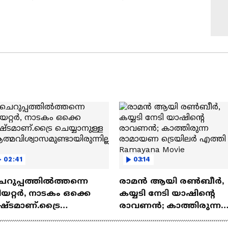
02:41
03:14
െറുപ്പത്തിൽത്തന്നെ
രാമന്‍ ആയി രൺബീർ,
യറ്റർ, നാടകം ഒക്കെ
കയ്യടി നേടി യാഷിന്റെ
ഷ്ടമാണ്.ട്രൈ
രാവണൻ; കാത്തിരുന്ന
യ്യാനുള്ള
രാമായണ ട്രെയിലർ