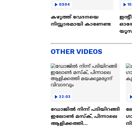
03:04
15
കഴുത്ത് വേദനയെ
ഇന്റ
നിസ്സാരമായി കാണേണ്ട
ഓരോ
യൂസ്
Nall
OTHER VIDEOS
22:03
ഡോജിൽ നിന്ന് പടിയിറങ്ങി
ല
ഇലോൺ മസ്ക്, പിന്നാലെ
ഗ
ആളിക്കത്തി
ന
മയക്കുമരുന്ന് വിവാദവും
ക