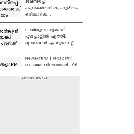
ജലനിരപ്പ്
നിലപാടിൽ സിപിഐ
കുറഞ്ഞെങ്കിലും ദുരിതം
ഒഴിയാതെ
കുട്ടനാട്ടുകാര്‍; വെള്ളം
ഇറങ്ങാൻ ഇനിയും
അർജുൻ ആയങ്കി
സമയമെടുക്കും
എടപ്പാളിൽ എത്തി;
ദൃശ്യങ്ങൾ ഏഷ്യാനെറ്റ്
ന്യൂസിന് | Arjun Aayanki
| Kerala Police
News@1PM | ഒരുമണി
വാർത്ത വിശദമായി | 08
August 2026
അൽഗോരിതം മാറ്റണം,
നടപടി ഉടൻ വേണം;
മെറ്റയ്ക്ക് മേൽ
സമ്മർദ്ദം ശക്തമാക്കി
കേന്ദ്ര സർക്കാർ
‘ഓപ്പറേഷൻ ഗ്രിപ്പ്’
വരുന്നു; സംസ്ഥാന
വ്യാപക