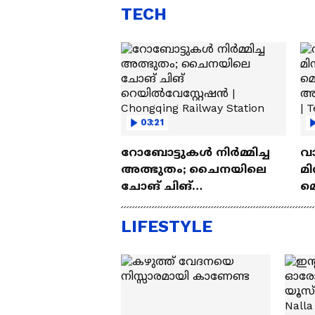
TECH
03:21
റോബോട്ടുകൾ നിർമ്മിച്ച
വ
അത്ഭുതം; ചൈനയിലെ
മി
ചോങ് ചിങ്
മ
റെയിൽവേസ്റ്റേഷൻ |
അപ
Chongqing Railway Station
Wh
LIFESTYLE