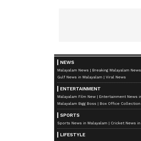
NEWS
Malayalam News
Breaking Malayalam News
Gulf News in Malayalam
Viral News
ENTERTAINMENT
Malayalam Film New
Entertainment News i
Malayalam Bigg Boss
Box Office Collectio
SPORTS
Sports News in Malayalam
Cricket News i
LIFESTYLE