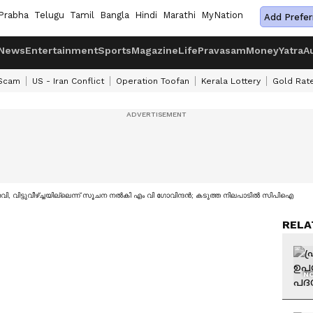
Prabha
Telugu
Tamil
Bangla
Hindi
Marathi
MyNation
Add Prefer
News
Entertainment
Sports
Magazine
Life
Pravasam
Money
Yatra
A
 Scam
US - Iran Conflict
Operation Toofan
Kerala Lottery
Gold Rat
ി, വിട്ടുവീഴ്ച്ചയില്ലെന്ന് സൂചന നൽകി എം വി ഗോവിന്ദൻ; കടുത്ത നിലപാടിൽ സിപിഐ
RELA
NO