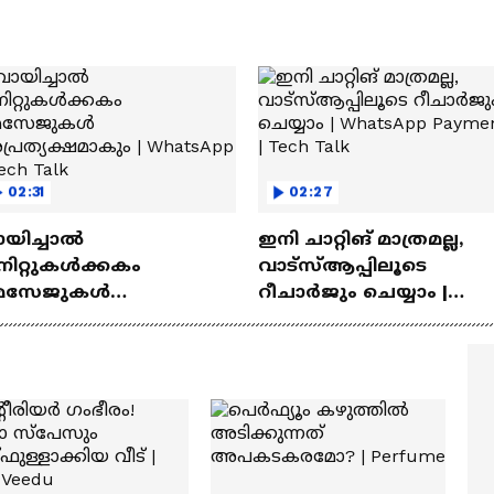
02:31
02:27
ായിച്ചാൽ
ഇനി ചാറ്റിങ് മാത്രമല്ല,
നിറ്റുകൾക്കകം
വാട്‌സ്‌ആപ്പിലൂടെ
െസേജുകള്‍
റീചാർജും ചെയ്യാം |
്രത്യക്ഷമാകും |
WhatsApp Payments | Te
atsApp | Tech Talk
Talk