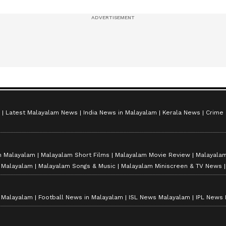
സീസൺ 2
Latest Malayalam News
India News in Malayalam
Kerala News
Crime
n Malayalam
Malayalam Short Films
Malayalam Movie Review
Malayalam
n Malayalam
Malayalam Songs & Music
Malayalam Miniscreen & TV News
n Malayalam
Football News in Malayalam
ISL News Malayalam
IPL News