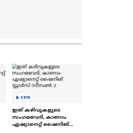
23:16
ഇത് കഴിവുകളുടെ
സംഗമവേദി, കാണാം
ഏഷ്യാനെറ്റ് ഷൈനിങ്
സ്റ്റാർസ് സീസൺ 2