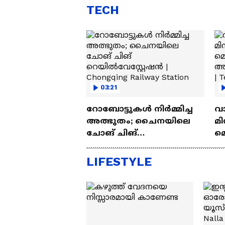
TECH
03:21
റോബോട്ടുകൾ നിർമ്മിച്ച
വ
അത്ഭുതം; ചൈനയിലെ
മി
ചോങ് ചിങ്
മ
റെയിൽവേസ്റ്റേഷൻ |
അപ
Chongqing Railway Station
Wh
LIFESTYLE