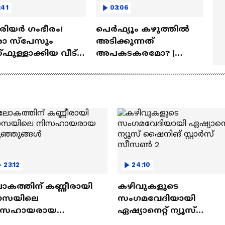
:41
03:06
ീരിയർ ഗംഭീരം!
പെർഫ്യൂം കഴുത്തിൽ
 സ്‌പേസും
അടിക്കുന്നത്
ഫുള്ളാക്കിയ വീട് |
അപകടകരമോ? |
a Veedu
Perfume
23:12
24:10
ോകത്തിന് കണ്ണീരായി
കഴിവുകളുടെ
ാസയിലെ
സംഗമവേദിയായി
ിസഹായരായ
ഏഷ്യാനെറ്റ് ന്യൂസ്
ുഞ്ഞുങ്ങൾ
ഷൈനിങ് സ്റ്റാർസ്