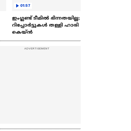
01:57
ഇംഗ്ലണ്ട് ടീമിൽ ഭിന്നതയില്ല;
റിപ്പോർട്ടുകൾ തള്ളി ഹാരി
കെയ്ൻ
െ
;