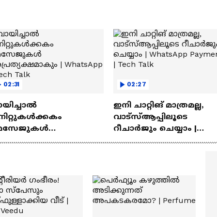
02:31
02:27
ായിച്ചാൽ
ഇനി ചാറ്റിങ് മാത്രമല്ല,
നിറ്റുകൾക്കകം
വാട്‌സ്‌ആപ്പിലൂടെ
െസേജുകള്‍
റീചാർജും ചെയ്യാം |
്രത്യക്ഷമാകും |
WhatsApp Payments | Te
atsApp | Tech Talk
Talk