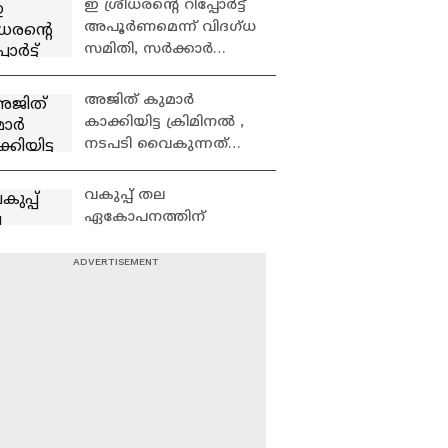
ഇ ശ്രീധരൻ്റെ റിപ്പോർട്ട്
സര്‍ക്കാര്‍
അപൂർണമെന്ന് വിദഗ്‌ധ
സമിതി, സർക്കാർ
വീണ്ടും പഠനം നടത്തും:
വി ഡി സതീശൻ
അജിത് കുമാർ
കാക്കിയിട്ട ക്രിമിനൽ ,
നടപടി വൈകുന്നത്
സ്വാഭാവികമായ
കാലതാമസം: എ ഡി
വകുപ്പ് തല
തോമസ് MLA
ഏകോപനത്തിന്
പുതിയ സംവിധാനം,
ഡാറ്റ ഡ്രിവൺ ഫയൽ
നീക്കത്തിലേക്ക്
പ്ലീഡർമാരുടെ നിയമനം;
സർക്കാർ
ലോയേഴ്‌സ് കോൺഗ്രസ്
ആരോപണം തള്ളി
മുഖ്യമന്ത്രി
സ്വയം 'വഴിവെട്ടി'
വന്നവളാടാ....അധികൃത
രുടെ