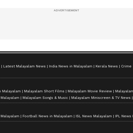
സീസൺ 2
Latest Malayalam News
India News in Malayalam
Kerala News
Crime
n Malayalam
Malayalam Short Films
Malayalam Movie Review
Malayalam
n Malayalam
Malayalam Songs & Music
Malayalam Miniscreen & TV News
n Malayalam
Football News in Malayalam
ISL News Malayalam
IPL News