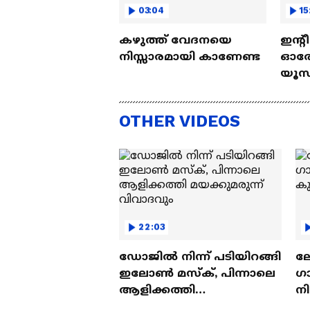
03:04
15
കഴുത്ത് വേദനയെ
ഇന്റ
നിസ്സാരമായി കാണേണ്ട
ഓരോ
യൂസ്
Nall
OTHER VIDEOS
22:03
ഡോജിൽ നിന്ന് പടിയിറങ്ങി
ല
ഇലോൺ മസ്ക്, പിന്നാലെ
ഗ
ആളിക്കത്തി
ന
മയക്കുമരുന്ന് വിവാദവും
ക