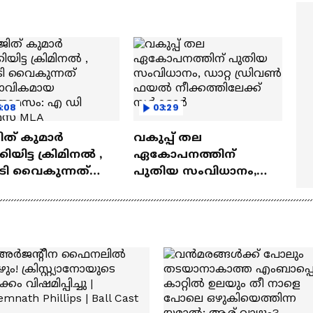
മ്മമ്മ' ഡോളി ജൂൺ |
Mollywood Times
lan
6:08
03:29
ത് കുമാർ
വകുപ്പ് തല
കിയിട്ട ക്രിമിനൽ ,
ഏകോപനത്തിന്
ടി വൈകുന്നത്
പുതിയ സംവിധാനം,
ാഭാവികമായ
ഡാറ്റ ഡ്രിവൺ ഫയൽ
താമസം: എ ഡി
നീക്കത്തിലേക്ക്
സ് MLA
സർക്കാർ