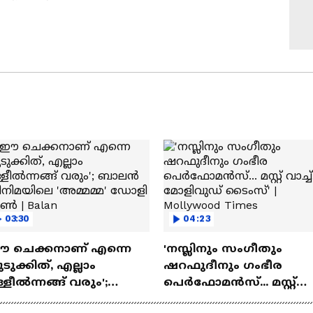
03:30
04:23
ഈ ചെക്കനാണ് എന്നെ
'നസ്ലിനും സംഗീതും
ടുക്കിത്, എല്ലാം
ഷറഫുദീനും ഗംഭീര
്ളീൽന്നങ്ങ് വരും';
പെർഫോമൻസ്... മസ്റ്റ്
ാലൻ സിനിമയിലെ
വാച്ച് മോളിവുഡ് ടൈംസ്'