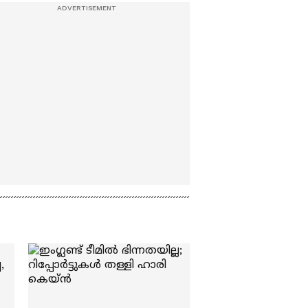
സ്മൃതിസ്തൂപം; TV
തോമസിനും സ്തൂപം
വേണമെന്ന് CPI,
മനസില്ലാമനസോടെ
CPM