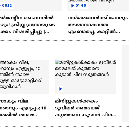
06:12
01:46
ര്‍ജന്റീന ഫൈനലില്‍
വൻമരങ്ങൾക്ക് പോലും
ഴും! ക്രിസ്റ്റ്യാനോയുടെ
തടയാനാകാത്ത
ക്കം വിഷമിപ്പിച്ചു |
എംബാപ്പെ, കാറ്റിൽ
emnath Phillips | Ball Cast
ഉലയും തീ നാളെ പോല
ഒഴുകിയെത്തിന്ന യമാൽ
ആര് വാഴും?
ങാകും വില,
മിനിറ്റുകൾക്കകം
്കാനും എളുപ്പം; 10
ടൂവീലർ മൈലേജ്
ഷത്തിൽ താഴെ
കുത്തനെ കൂടാൻ ചില
ുള്ള ഓട്ടോമാറ്റിക്ക്
സൂത്രങ്ങൾ
‍യുവികൾ