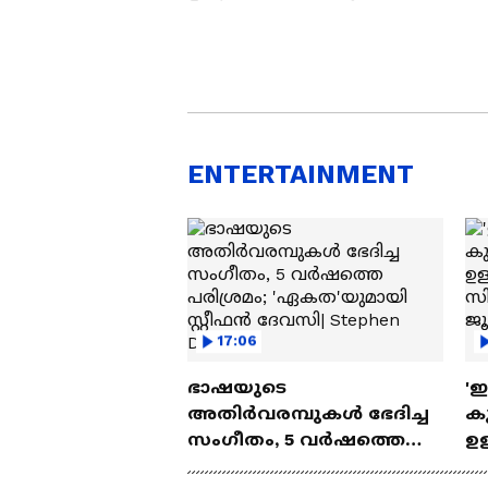
ENTERTAINMENT
17:06
ഭാഷയുടെ
'
അതിർവരമ്പുകൾ ഭേദിച്ച
കു
സംഗീതം, 5 വർഷത്തെ
ഉള
പരിശ്രമം; 'ഏകത'യുമായി
ബ