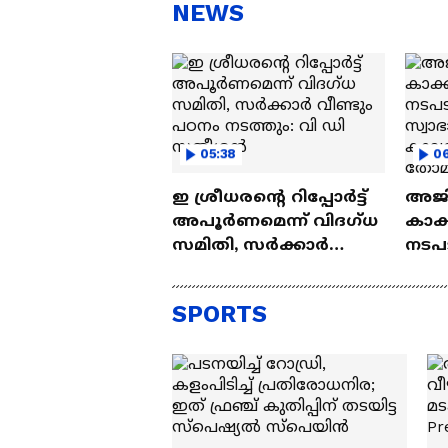
സ്റ്റീഫൻ ദേവസി| Stephen
'അ
NEWS
Devassy
Ba
05:38
0
ഇ ശ്രീധരൻ്റെ റിപ്പോർട്ട്
അജി
അപൂർണമെന്ന് വിദഗ്‌ധ
കാക്
സമിതി, സർക്കാർ
നടപ
വീണ്ടും പഠനം നടത്തും:
സ്വ
വി ഡി സതീശൻ
കാല
SPORTS
തോമ