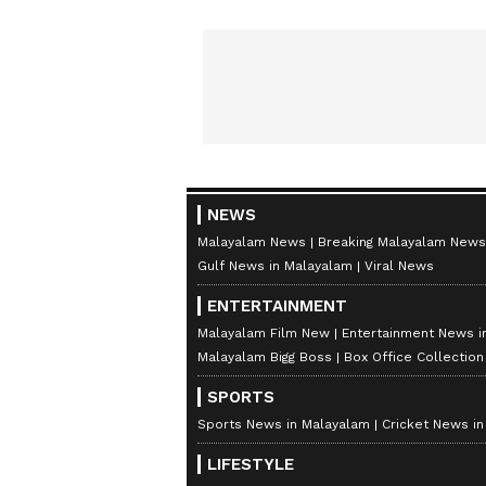
NEWS
Malayalam News
Breaking Malayalam News
Gulf News in Malayalam
Viral News
ENTERTAINMENT
Malayalam Film New
Entertainment News i
Malayalam Bigg Boss
Box Office Collectio
SPORTS
Sports News in Malayalam
Cricket News i
LIFESTYLE