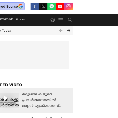
red Source
utomobile
e Today
TED VIDEO
മദ്യശാലകളുടെ
പ്രവര്‍ത്തനത്തില്‍
W PLAYING
മാറ്റം? എക്സൈസ്
നയത്തില്‍
സമൂലമാറ്റത്തിന്