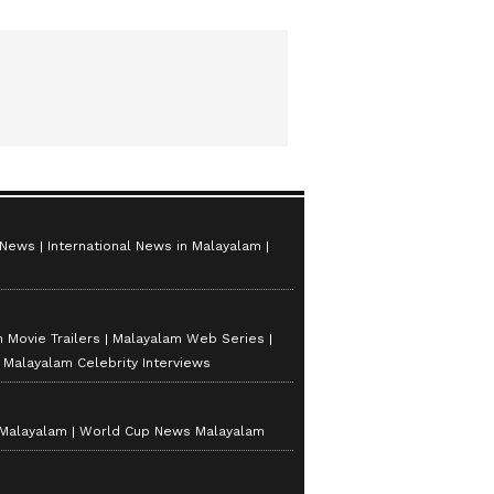
 News
International News in Malayalam
 Movie Trailers
Malayalam Web Series
Malayalam Celebrity Interviews
 Malayalam
World Cup News Malayalam