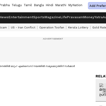
Prabha
Telugu
Tamil
Bangla
Hindi
Marathi
MyNation
Add Prefer
News
Entertainment
Sports
Magazine
Life
Pravasam
Money
Yatra
A
 Scam
US - Iran Conflict
Operation Toofan
Kerala Lottery
Gold Rat
ത്തില്‍ മാറ്റം? എക്സൈസ് നയത്തില്‍ സമൂലമാറ്റത്തിന് സര്‍ക്കാര്‍
RELA
NO