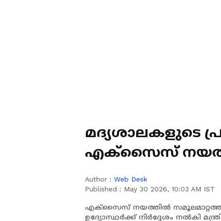
മദ്യശാലകളുടെ പ്രവ
എക്സൈസ് നയത്തി
സര്‍ക്കാര്‍
Author :
Web Desk
Published :
May 30 2026, 10:03 AM IST
എക്സൈസ് നയത്തില്‍ സമൂലമാറ്റത്തിന
ഉദ്യോസ്ഥർക്ക് നിർദ്ദേശം നല്‍കി മന്ത്