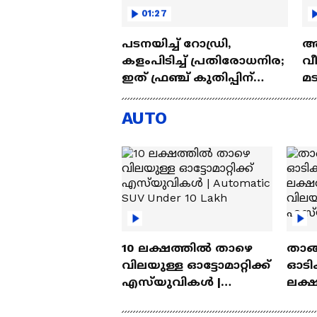
01:27
പടനയിച്ച് റോഡ്രി,
അ
കളംപിടിച്ച് പ്രതിരോധനിര;
വീ
ഇത് ഫ്രഞ്ച് കുതിപ്പിന്
മട
തടയിട്ട സ്പെഷ്യൽ
Pr
സ്പെയിൻ
AUTO
10 ലക്ഷത്തിൽ താഴെ
താങ്
വിലയുള്ള ഓട്ടോമാറ്റിക്ക്
ഓടിക
എസ്‍യുവികൾ |
ലക്
Automatic SUV Under 10
വിലയ
Lakh
എസ്