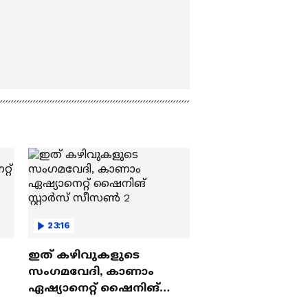
23:16
ഇത് കഴിവുകളുടെ
സംഗമവേദി, കാണാം
ഏഷ്യാനെറ്റ് ഷൈനിങ്
സ്റ്റാർസ് സീസൺ 2