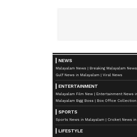
NEWS
Malayalam News
Breaking Malayalam News
Gulf News in Malayalam
Viral News
ENTERTAINMENT
Malayalam Film New
Entertainment News i
Malayalam Bigg Boss
Box Office Collectio
SPORTS
Sports News in Malayalam
Cricket News i
LIFESTYLE