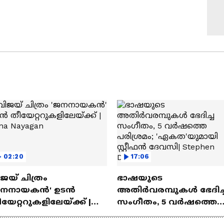
02:20
17:06
ജയ് ചിത്രം
ഭാഷയുടെ
ജനനായകൻ' ഉടൻ
അതിർവരമ്പുകൾ ഭേദിച്
യേറ്ററുകളിലേയ്ക്ക് |
സംഗീതം, 5 വർഷത്തെ
na Nayagan
പരിശ്രമം; 'ഏകത'യുമാ