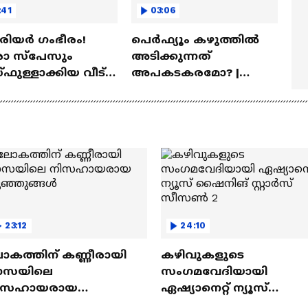
:41
03:06
ീരിയർ ഗംഭീരം!
പെർഫ്യൂം കഴുത്തിൽ
 സ്‌പേസും
അടിക്കുന്നത്
ഫുള്ളാക്കിയ വീട് |
അപകടകരമോ? |
a Veedu
Perfume
23:12
24:10
ോകത്തിന് കണ്ണീരായി
കഴിവുകളുടെ
ാസയിലെ
സംഗമവേദിയായി
ിസഹായരായ
ഏഷ്യാനെറ്റ് ന്യൂസ്
ുഞ്ഞുങ്ങൾ
ഷൈനിങ് സ്റ്റാർസ്