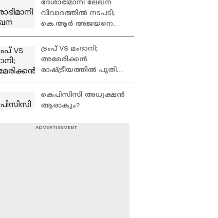
ദേശാഭിമാനി ലേഖന
വിവാദത്തിൽ നടപടി;
കെ.ആർ അജയനെ
മാറ്റി | Deshabhimani | VS
Achuthanandan
ട്രംപ് VS മംദാനി;
അമേരിക്കൻ
രാഷ്ട്രീയത്തിൽ പുതിയ
'യുദ്ധം' | Donald Trump
| Zohran Mamdani
കെപിസിസി അധ്യക്ഷൻ
ആരാകും?
സോണിയയെയും
ഖർഗയെയും കണ്ട്
മുഖ്യമന്ത്രി; നിലപാട്
'ദിയ ബിനു
ഇന്ന് അറിയിക്കും
പുളിക്കകണ്ടം UDF
പ്രവർത്തകരെ വഞ്ചിച്ചു,
ഞങ്ങളുടെ
അഭിമാനത്തെ ചോദ്യം
സിജെപിയെ
ചെയ്തു' | Congress
അനുനയിപ്പിക്കാൻ
കേന്ദ്രസർക്കാർ;