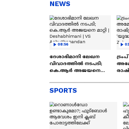
NEWS
08:56
03
ദേശാഭിമാനി ലേഖന
ട്രംപ
വിവാദത്തിൽ നടപടി;
അമേ
കെ.ആർ അജയനെ
രാഷ്
മാറ്റി | Deshabhimani | VS
'യുദ്
Achuthanandan
Zohr
SPORTS