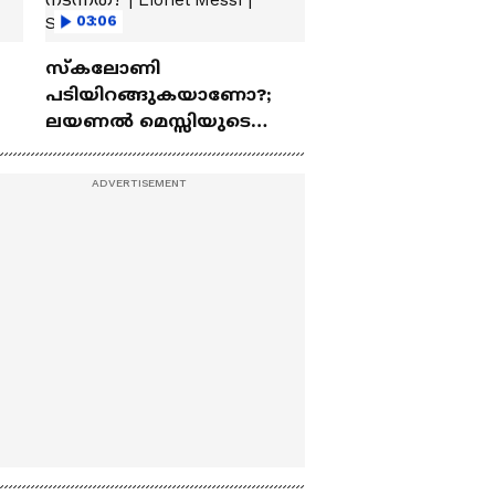
03:06
സ്കലോണി
പടിയിറങ്ങുകയാണോ?;
ലയണൽ മെസ്സിയുടെ
അവസാന മത്സരമോ
ഇന്നലെ നടന്നത്? | Lionel
Messi | Scaloni