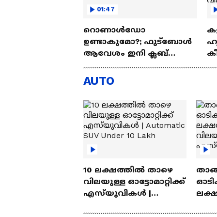
01:47
റൊണാൾഡോ
ക
ഉണ്ടാകുമോ?; ഫുട്‍ബോൾ
ഹ
ആവേശം ഇനി ക്ലബ്
ക
പോരാട്ടത്തിലേക്ക്
ല
ആ
AUTO
Sp
10 ലക്ഷത്തിൽ താഴെ
താങ്
വിലയുള്ള ഓട്ടോമാറ്റിക്ക്
ഓടിക
എസ്‍യുവികൾ |
ലക്
Automatic SUV Under 10
വിലയ
Lakh
എസ്