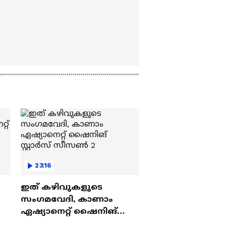
23:16
ഇത് കഴിവുകളുടെ
സംഗമവേദി, കാണാം
ഏഷ്യാനെറ്റ് ഷൈനിങ്
സ്റ്റാർസ് സീസൺ 2