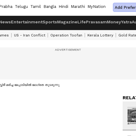
Prabha
Telugu
Tamil
Bangla
Hindi
Marathi
MyNation
Add Prefer
News
Entertainment
Sports
Magazine
Life
Pravasam
Money
Yatra
A
ames
US - Iran Conflict
Operation Toofan
Kerala Lottery
Gold Rat
രീ മരിച്ച മേപ്പാടിയിൽ ജാഗ്രത തുടരുന്നു
RELA
NO