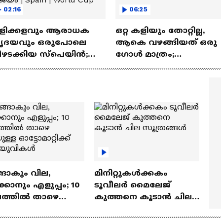
02:16
06:25
ളിക്കളവും ആരാധക
ഒറ്റ കളിയും തോറ്റില്ല,
ൃദയവും ഒരുപോലെ
ആകെ വഴങ്ങിയത് ഒരു
ീഴടക്കിയ സ്പെയിൻ;
ഗോൾ മാത്രം;
ോകകപ്പിലെ
എതിരാളികളെ
ധികാരിക വിജയം |
നിഷ്പ്രഭമാക്കിയ
ain | World Cup
കൊടുങ്കാറ്റ്
ങാകും വില,
മിനിറ്റുകൾക്കകം
്കാനും എളുപ്പം; 10
ടൂവീലർ മൈലേജ്
ഷത്തിൽ താഴെ
കുത്തനെ കൂടാൻ ചില
ുള്ള ഓട്ടോമാറ്റിക്ക്
സൂത്രങ്ങൾ
‍യുവികൾ