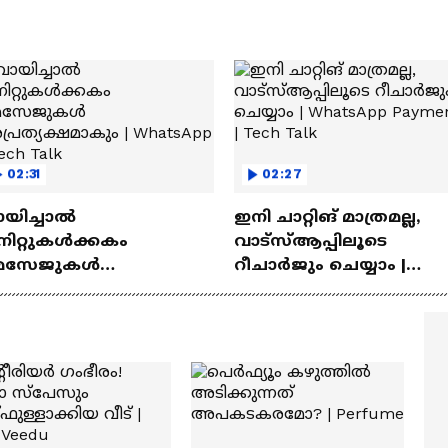
02:31
02:27
ായിച്ചാൽ
ഇനി ചാറ്റിങ് മാത്രമല്ല,
നിറ്റുകൾക്കകം
വാട്‌സ്‌ആപ്പിലൂടെ
െസേജുകള്‍
റീചാർജും ചെയ്യാം |
്രത്യക്ഷമാകും |
WhatsApp Payments | Te
atsApp | Tech Talk
Talk