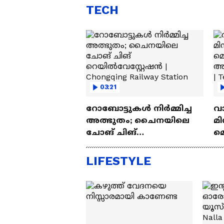
TECH
03:21
റോബോട്ടുകൾ നിർമ്മിച്ച
വ
അത്ഭുതം; ചൈനയിലെ
മി
ചോങ് ചിങ്
മ
റെയിൽവേസ്റ്റേഷൻ |
അപ
Chongqing Railway Station
Wh
LIFESTYLE