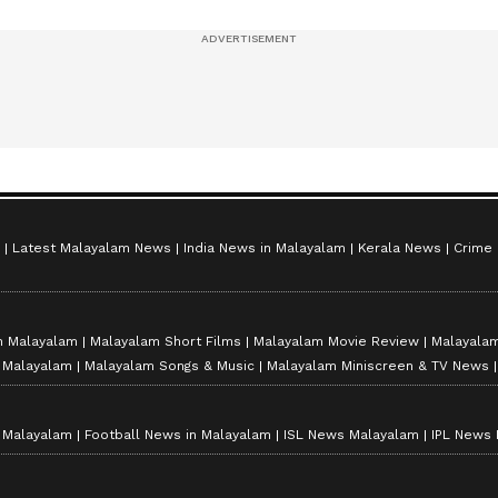
സീസൺ 2
Latest Malayalam News
India News in Malayalam
Kerala News
Crime
n Malayalam
Malayalam Short Films
Malayalam Movie Review
Malayalam
n Malayalam
Malayalam Songs & Music
Malayalam Miniscreen & TV News
n Malayalam
Football News in Malayalam
ISL News Malayalam
IPL News