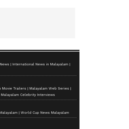
 News
International News in Malayalam
 Movie Trailers
Malayalam Web Series
Malayalam Celebrity Interviews
 Malayalam
World Cup News Malayalam