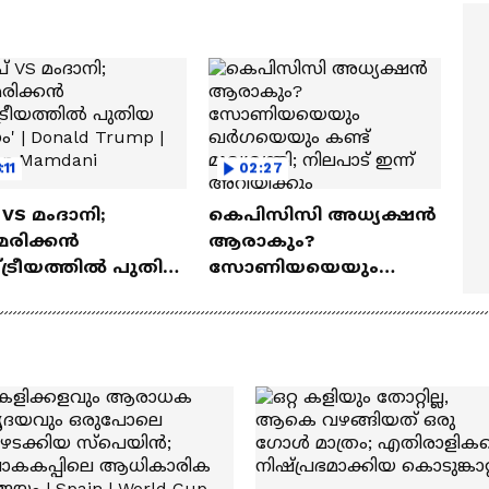
സ്റ്റീഫൻ ദേവസി| Stephe
Devassy
:11
02:27
് VS മംദാനി;
കെപിസിസി അധ്യക്ഷൻ
രിക്കൻ
ആരാകും?
ട്രീയത്തിൽ പുതിയ
സോണിയയെയും
ധം' | Donald Trump |
ഖർഗയെയും കണ്ട്
an Mamdani
മുഖ്യമന്ത്രി; നിലപാട് ഇന്ന്
അറിയിക്കും