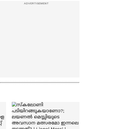
n
'അമ്മമ്മ' ഡോളി ജൂൺ |
പുളിക്കക്കണ്ടം
Balan
പുറത്തേക്ക് | Pala
Muncipality