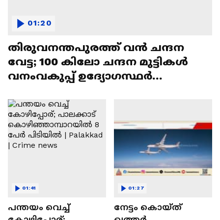
01:20
തിരുവനന്തപുരത്ത് വൻ ചന്ദന
വേട്ട; 100 കിലോ ചന്ദന മുട്ടികൾ
വനംവകുപ്പ് ഉദ്യോഗസ്ഥര്‍
കണ്ടെടുത്തു
01:41
01:27
പന്തയം വെച്ച്
നേട്ടം കൊയ്ത്
കോഴിപ്പോര്;
ഖത്തർ