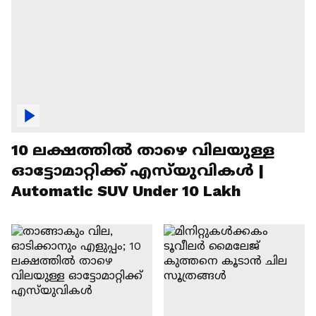
10 ലക്ഷത്തിൽ താഴെ വിലയുള്ള
ഓട്ടോമാറ്റിക്ക് എസ്‍യുവികൾ |
Automatic SUV Under 10 Lakh