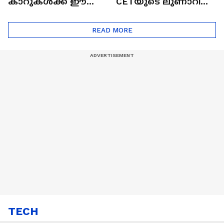
കാറുകൾക്ക് ഈ
CETയുടെ ലുണാറിസ്
ദോഷങ്ങളും ഉണ്ട് |
ഖത്തറിലേയ്ക്ക്| Shell
Automatic Car
Eco Marathon 2025
READ MORE
TECH