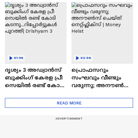
മോഹൻലാലും
Athiradi Movie| Basil
Joseph| Tovino
Thomas
01:56
02:06
ദൃശ്യം 3 അഡ്വാൻസ്
പ്രൊഫസറും
ബുക്കിംഗ് കേരള പ്രീ
സംഘവും വീണ്ടും
സെയില്‍ രണ്ട്‌ കോടി
വരുന്നു; അനൗൺസ്
കടന്നു...റിപ്പോർട്ടുക
ചെയ്ത് നെറ്റ്ഫ്ലിക്സ് |
ൾ പുറത്ത്| Drishyam
Money Heist
READ MORE
3