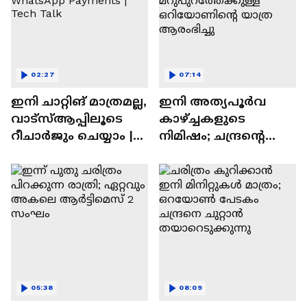
02:27
07:14
ഇനി ചാറ്റിങ് മാത്രമല്ല,
ഇനി അത്യപൂര്‍വ
വാട്‌സ്‌ആപ്പിലൂടെ
കാഴ്ച്ചകളുടെ
റീചാർജും ചെയ്യാം |
നിമിഷം; ചന്ദ്രന്റെ
WhatsApp Payments |
മറുപുറത്തേക്കുള്ള
Tech Talk
ഒറിയോണിന്റെ യാത്ര
ആരംഭിച്ചു
05:38
08:09