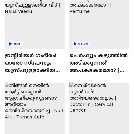
15:41
03:06
ഇന്റീരിയർ ഗംഭീരം!
പെർഫ്യൂം കഴുത്തിൽ
ഓരോ സ്‌പേസും
അടിക്കുന്നത്
യൂസ്ഫുള്ളാക്കിയ
അപകടകരമോ? |
വീട് | Nalla Veedu
Perfume