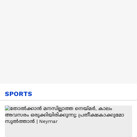
യുഎഇ
SPORTS