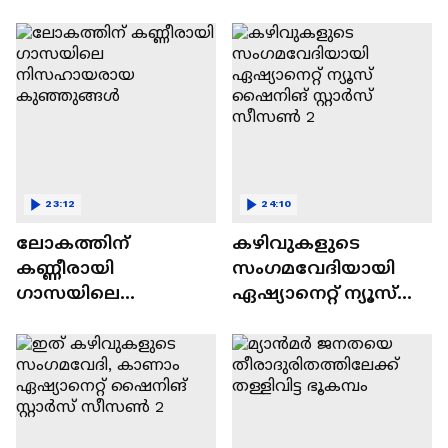
വിവാദവും
23:12
24:10
ലോകത്തിന്
കഴിവുകളുടെ
കണ്ണീരായി
സംഗമവേദിയായി
ഗാസയിലെ
ഏഷ്യാനെറ്റ് ന്യൂസ്
നിസഹായരായ
ഷൈനിങ് സ്റ്റാർസ്
കുഞ്ഞുങ്ങൾ
സീസൺ 2