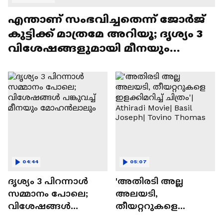
എന്താണ് സംഭവിച്ചതെന്ന് ജോർജ്
കുട്ടിക്ക് മാത്രമേ അറിയൂ; ദൃശ്യം 3
വിശേഷങ്ങളുമായി മീനയും
മോഹൻലാലും
04:44
05:07
ദൃശ്യം 3 പിറന്നാൾ
'അതിരടി അല്ല
സമ്മാനം പോലെ;
അലയടി,
വിശേഷങ്ങൾ
തീയറ്ററുകളെ
പങ്കുവച്ച് മീനയും
ഇളക്കിമറിച്ച് ചിത്രം'|