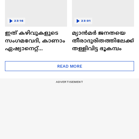
23:16
23:01
ഇത് കഴിവുകളുടെ
മ്യാൻമർ ജനതയെ
സംഗമവേദി, കാണാം
തീരാദുരിതത്തിലേക്ക്
ഏഷ്യാനെറ്റ്
തള്ളിവിട്ട ഭൂകമ്പം
ഷൈനിങ് സ്റ്റാർസ്
സീസൺ 2
READ MORE