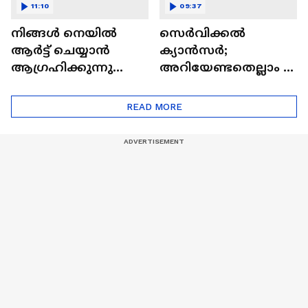
11:10
09:37
നിങ്ങൾ നെയിൽ
സെർവിക്കൽ
ആർട്ട് ചെയ്യാൻ
ക്യാൻസർ;
ആഗ്രഹിക്കുന്നുണ്ടോ
അറിയേണ്ടതെല്ലാം |
? അറിയാം
Doctor In | Cervical
ട്രെൻഡിനെക്കുറിച്ച് |
Cancer
READ MORE
Nail Art | Trends Cafe