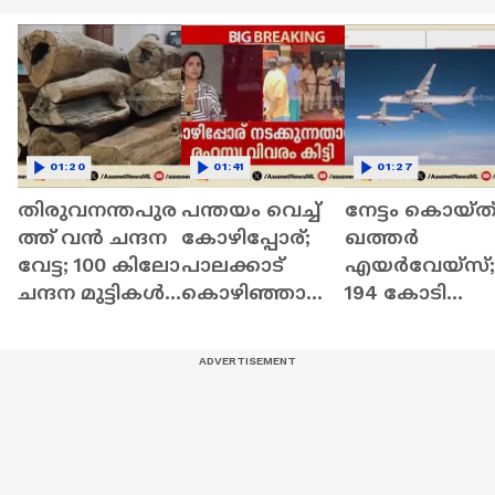
01:20
01:41
01:27
തിരുവനന്തപുര
പന്തയം വെച്ച്
നേട്ടം കൊയ്ത
ത്ത് വൻ ചന്ദന
കോഴിപ്പോര്;
ഖത്തർ
വേട്ട; 100 കിലോ
പാലക്കാട്
എയർവേയ്സ്;
ചന്ദന മുട്ടികൾ
കൊഴിഞ്ഞാമ്പാ
194 കോടി
വനംവകുപ്പ്
റയിൽ 8 പേർ
ഡോളറിന്റെ
ഉദ്യോഗസ്ഥര്‍
പിടിയിൽ |
ലാഭമെന്ന്
കണ്ടെടുത്തു
Palakkad | Crime
റിപ്പോർട്ട്
news