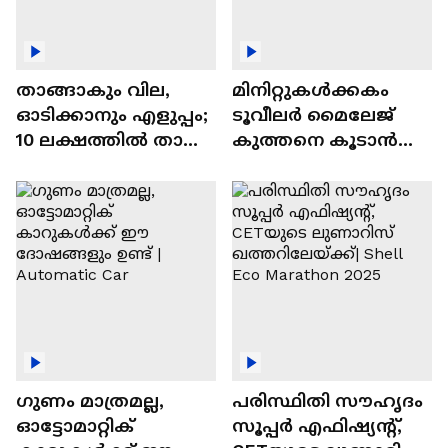
താങ്ങാകും വില,
മിനിറ്റുകൾക്കകം
ഓടിക്കാനും എളുപ്പം;
ടൂവീലർ മൈലേജ്
10 ലക്ഷത്തിൽ താഴെ
കുത്തനെ കൂടാൻ
വിലയുള്ള
ചില സൂത്രങ്ങൾ
ഓട്ടോമാറ്റിക്ക്
എസ്‍യുവികൾ
ഗുണം മാത്രമല്ല,
പരിസ്ഥിതി സൗഹൃദം
ഓട്ടോമാറ്റിക്
സൂപ്പർ എഫിഷ്യന്റ്,