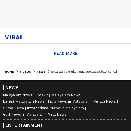
VIRAL
READ MORE
HOME
VIDEOS
NEWS
ജനവികാരം തിരിച്ചറിഞ്ഞ് ഹൈക്കമാൻഡ്; വി.ഡി സതീശൻ കേരള മുഖ്യമന്ത്രി | VD SATHEESAN
NEWS
Malayalam News
Breaking Malayalam News
Latest Malayalam News
India News in Malayalam
Kerala News
Crime News
International News in Malayalam
Gulf News in Malayalam
Viral News
ENTERTAINMENT