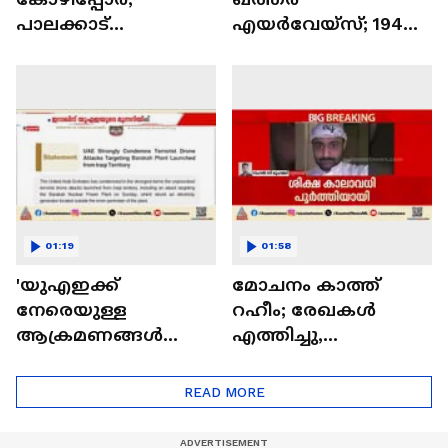
പാലക്കാട്
എയർവേയ്സ്; 194
കൊഴിഞ്ഞാമ്പാറയി
കോടി ഡോളറിന്റെ
ൽ 8 പേർ പിടിയിൽ |
ലാഭമെന്ന് റിപ്പോർട്ട്
Palakkad | Crime news
01:19
01:58
'യുഎഇക്ക്
മോചനം കാത്ത്
നേരെയുള്ള
റഹീം; രേഖകൾ
ആക്രമണങ്ങൾ
എത്തിച്ചു,
തടയണം'; ഡ്രോൺ
നടപടിക്രമങ്ങൾ
ആക്രമണത്തിൽ
പൂർത്തിയാക്കി നാളെ
READ MORE
ഇറാഖ്
പുറത്തിറക്കാമെന്ന്
സർക്കാരിനോട്
പ്രതീക്ഷ