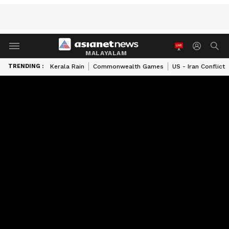
MALAYALAM
TRENDING :
Kerala Rain
Commonwealth Games
US - Iran Conflict