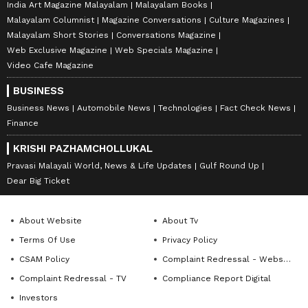
India Art Magazine Malayalam
Malayalam Books
Malayalam Columnist
Magazine Conversations
Culture Magazines
Malayalam Short Stories
Conversations Magazine
Web Exclusive Magazine
Web Specials Magazine
Video Cafe Magazine
BUSINESS
Business News
Automobile News
Technologies
Fact Check News
Finance
KRISHI PAZHAMCHOLLUKAL
Pravasi Malayali World, News & Life Updates
Gulf Round Up
Dear Big Ticket
About Website
About Tv
Terms Of Use
Privacy Policy
CSAM Policy
Complaint Redressal - Website
Complaint Redressal - TV
Compliance Report Digital
Investors