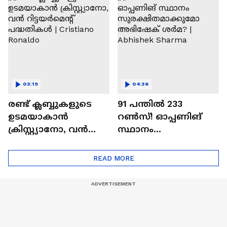
Ajit Agarkar
03:19
04:36
രണ്ട്‌ ക്ലബ്ബുകളുടെ
91 പന്തില്‍ 233
ഉടമയാകാന്‍
റണ്‍സ്! ഓപ്പണിങ്
ക്രിസ്റ്റ്യാനോ, വന്‍
സ്ഥാനം
റിട്ടയര്‍മെന്റ്‌
സുരക്ഷിതമാക്കുമോ
പദ്ധതികള്‍ | Cristiano
അഭിഷേക് ശർമ? |
READ MORE
Ronaldo
Abhishek Sharma