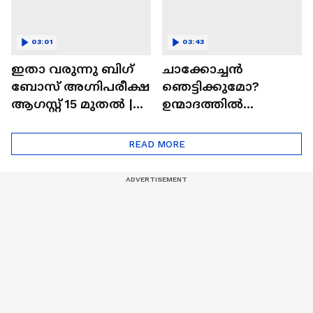
03:01
03:43
ഇതാ വരുന്നു ബിഗ്
ചാക്കോച്ചന്‍
ബോസ് അഗ്നിപരീക്ഷ
ഞെട്ടിക്കുമോ?
ആഗസ്റ്റ് 15 മുതൽ |
ഉന്മാദത്തിൽ
Bigg Boss Agnipariksha
ഒളിഞ്ഞിരിക്കുന്നതെ
ന്ത്?| Unmadham
READ MORE
Movie| Kunchacko
Boban