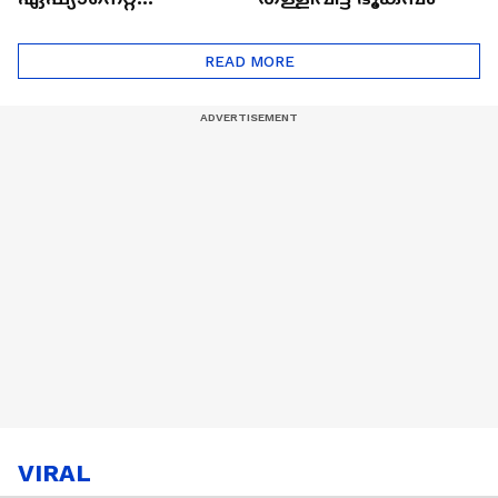
ഷൈനിങ് സ്റ്റാർസ്
സീസൺ 2
READ MORE
VIRAL