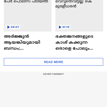
യാത്രക്കാർ
06:07
01:19
അർജ്ജുൻ
ഭക്തജനങ്ങളുടെ
ആയങ്കിയുമായി
കാശ് കക്കുന്ന
ബന്ധം;
ഒരാളെ പോലും
തിരുവനന്തപുരത്ത് 5
സർക്കാർ
പേർ പൊലീസ്
വെറുതെവിട്ടില്ല: കെ
READ MORE
പിടിയിൽ
മുരളീധരൻ