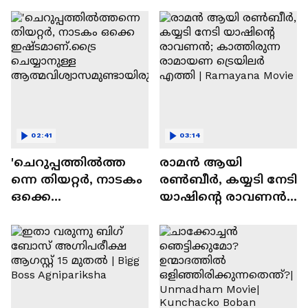
സന്തോഷം'
02:41
03:14
'ചെറുപ്പത്തിൽത്ത
രാമന്‍ ആയി
ന്നെ തിയറ്റർ, നാടകം
രൺബീർ, കയ്യടി നേടി
ഒക്കെ
യാഷിന്റെ രാവണൻ;
ഇഷ്ടമാണ്.ട്രൈ
കാത്തിരുന്ന
ചെയ്യാനുള്ള
രാമായണ ട്രെയിലർ
ആത്മവിശ്വാസമുണ്ടാ
എത്തി | Ramayana
യിരുന്നില്ല'
Movie