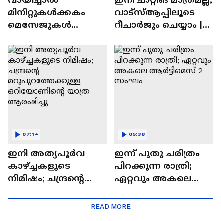
മിനിറ്റുകൾക്കകം
വാട്‌സ്‌ആപ്പിലൂടെ
മെസേജുകള്‍
റീചാർജും ചെയ്യാം |
അപ്രത്യക്ഷമാകും |
WhatsApp Payments |
WhatsApp | Tech Talk
Tech Talk
07:14
05:38
ഇനി അത്യപൂര്‍വ
ഇന്ന് പുതു ചരിത്രം
കാഴ്ച്ചകളുടെ
പിറക്കുന്ന രാത്രി;
നിമിഷം; ചന്ദ്രന്റെ
ഏറ്റവും അകലെ
മറുപുറത്തേക്കുള്ള
ആര്‍ട്ടിമെസ് 2 സംഘം
ഒറിയോണിന്റെ യാത്ര
READ MORE
ആരംഭിച്ചു