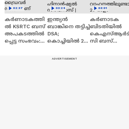
02:37
03:24
03:01
കർണാടകത്തി
ഇന്ത്യൻ
കർണാടക
ൽ KSRTC ബസ്
ബാങ്കിനെ തട്ടിച്ച്
ബിടതിയിൽ
അപകടത്തിൽ
DSA;
കെഎസ്ആർട
പ്പെട്ട സംഭവം:
കൊച്ചിയിൽ 29
സി ബസ്
സിംഗിൾ
കോടി തട്ടിച്ച്
തലകീഴായി
ഡ്രൈവർ
മൈമോ
മറിഞ്ഞ്
ഡ്യൂട്ടിയാണ്
ഫിനാൻഷ്യൽ
അപകടം;
അപകടകാരണ
സർവീസസ് |
വാഹനത്തിലു
മെന്ന്
Indian bank
ണ്ടായിരുന്നത്
ജീവനക്കാർ
25-ഓളം
യാത്രക്കാർ