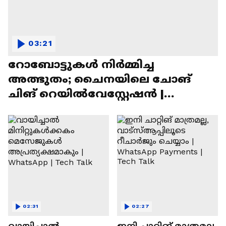
03:21
റോബോട്ടുകൾ നിർമ്മിച്ച
അത്ഭുതം; ചൈനയിലെ ചോങ്
ചിങ് റെയിൽവേസ്റ്റേഷൻ |
Chongqing Railway Station
02:31
02:27
വായിച്ചാൽ
ഇനി ചാറ്റിങ് മാത്രമല്ല,