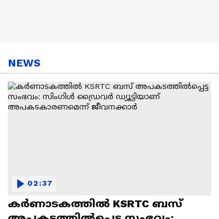
NEWS
02:37
കർണാടകത്തിൽ KSRTC ബസ്
അപകടത്തിൽപ്പെട്ട സംഭവം: