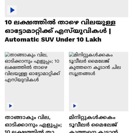
10 ലക്ഷത്തിൽ താഴെ വിലയുള്ള
ഓട്ടോമാറ്റിക്ക് എസ്‍യുവികൾ |
Automatic SUV Under 10 Lakh
താങ്ങാകും വില,
മിനിറ്റുകൾക്കകം
ഓടിക്കാനും എളുപ്പം;
ടൂവീലർ മൈലേജ്
10 ലക്ഷത്തിൽ താഴെ
കുത്തനെ കൂടാൻ