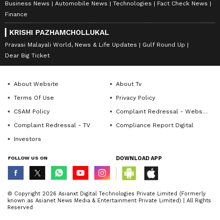
Business News
Automobile News
Technologies
Fact Check News
Finance
KRISHI PAZHAMCHOLLUKAL
Pravasi Malayali World, News & Life Updates
Gulf Round Up
Dear Big Ticket
About Website
About Tv
Terms Of Use
Privacy Policy
CSAM Policy
Complaint Redressal - Website
Complaint Redressal - TV
Compliance Report Digital
Investors
FOLLOW US ON
DOWNLOAD APP
© Copyright 2026 Asianxt Digital Technologies Private Limited (Formerly
known as Asianet News Media & Entertainment Private Limited) | All Rights
Reserved