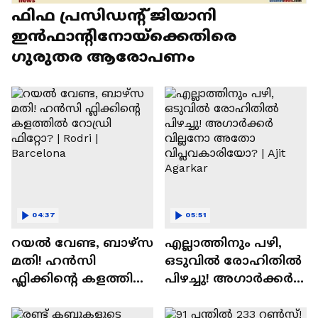
ഫിഫ പ്രസിഡന്റ് ജിയാനി
ഇൻഫാന്റിനോയ്‌ക്കെതിരെ
ഗുരുതര ആരോപണം
04:37
05:51
റയല്‍ വേണ്ട, ബാഴ്‌സ
എല്ലാത്തിനും പഴി,
മതി! ഹൻസി
ഒടുവില്‍ രോഹിതില്‍
ഫ്ലിക്കിന്റെ കളത്തില്‍
പിഴച്ചു! അഗാര്‍ക്കർ
റോഡ്രി ഫിറ്റോ? |
വില്ലനോ അതോ
Rodri | Barcelona
വിപ്ലവകാരിയോ? |