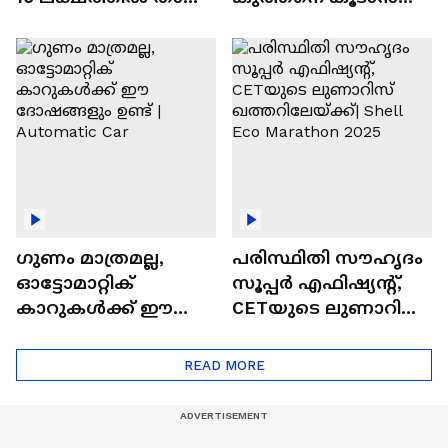
വിലയുള്ള
ചില സൂത്രങ്ങൾ
ഓട്ടോമാറ്റിക്ക്
എസ്‍യുവികൾ
ഗുണം മാത്രമല്ല,
പരിസ്ഥിതി സൗഹൃദം
ഓട്ടോമാറ്റിക്
സൂപ്പർ എഫിഷ്യന്റ്,
കാറുകൾക്ക് ഈ
CETയുടെ ലുണാറിസ്
ദോഷങ്ങളും ഉണ്ട് |
ഖത്തറിലേയ്ക്ക്| Shell
Automatic Car
Eco Marathon 2025
READ MORE