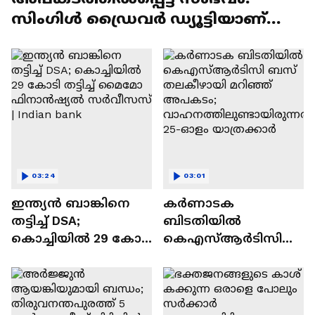
സിംഗിൾ ഡ്രൈവർ ഡ്യൂട്ടിയാണ്
അപകടകാരണമെന്ന് ജീവനക്കാർ
03:24
03:01
ഇന്ത്യൻ ബാങ്കിനെ
കർണാടക
തട്ടിച്ച് DSA;
ബിടതിയിൽ
കൊച്ചിയിൽ 29 കോടി
കെഎസ്ആർടിസി
തട്ടിച്ച് മൈമോ
ബസ് തലകീഴായി
ഫിനാൻഷ്യൽ
മറിഞ്ഞ് അപകടം;
സർവീസസ് | Indian
വാഹനത്തിലുണ്ടായി
bank
രുന്നത് 25-ഓളം