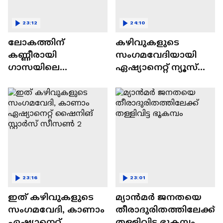
23:12
24:10
ലോകത്തിന്
കഴിവുകളുടെ
കണ്ണീരായി
സംഗമവേദിയായി
ഗാസയിലെ
ഏഷ്യാനെറ്റ് ന്യൂസ്
നിസഹായരായ
ഷൈനിങ് സ്റ്റാർസ്
കുഞ്ഞുങ്ങൾ
സീസൺ 2
23:16
23:01
ഇത് കഴിവുകളുടെ
മ്യാൻമർ ജനതയെ
സംഗമവേദി, കാണാം
തീരാദുരിതത്തിലേക്ക്
ഏഷ്യാനെറ്റ്
തള്ളിവിട്ട ഭൂകമ്പം