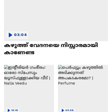
03:04
കഴുത്ത് വേദനയെ നിസ്സാരമായി
കാണേണ്ട
15:41
03:06