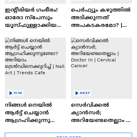
ഇന്റീരിയർ ഗംഭീരം!
പെർഫ്യൂം കഴുത്തിൽ
ഓരോ സ്‌പേസും
അടിക്കുന്നത്
യൂസ്ഫുള്ളാക്കിയ
അപകടകരമോ? |
വീട് | Nalla Veedu
Perfume
11:10
09:37
നിങ്ങൾ നെയിൽ
സെർവിക്കൽ
ആർട്ട് ചെയ്യാൻ
ക്യാൻസർ;
ആഗ്രഹിക്കുന്നുണ്ടോ
അറിയേണ്ടതെല്ലാം |
? അറിയാം
Doctor In | Cervical
ട്രെൻഡിനെക്കുറിച്ച് |
Cancer