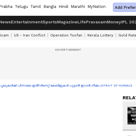
Prabha
Telugu
Tamil
Bangla
Hindi
Marathi
MyNation
Add Prefer
News
Entertainment
Sports
Magazine
Life
Pravasam
Money
IPL 20
 Scam
US - Iran Conflict
Operation Toofan
Kerala Lottery
Gold Rat
്പലുകൾക്ക് പിന്നാലെ ഇൻ്റർനെറ്റ് കേബിളുകൾ പൂട്ടാൻ ഇറാൻ നീക്കം |STRAIT OF HORMUZ
RELA
NO