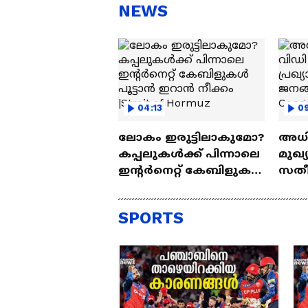
പു
NEWS
04:13
0
ലോകം ഇരുട്ടിലാകുമോ?
അധിക
കപ്പലുകൾക്ക് പിന്നാലെ
മുഖ്യ
ഇൻ്റർനെറ്റ് കേബിളുകൾ
സത
പൂട്ടാൻ ഇറാൻ നീക്കം
പ്രഖ
|Strait of Hormuz
ജനങ്
SPORTS
| Co