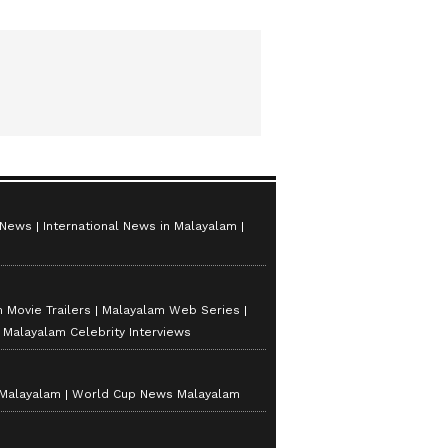
 News
International News in Malayalam
 Movie Trailers
Malayalam Web Series
Malayalam Celebrity Interviews
 Malayalam
World Cup News Malayalam