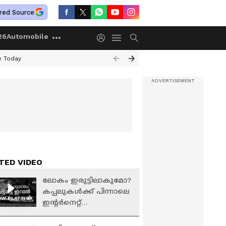
red Source
26
Automobile
e Today
TED VIDEO
ലോകം ഇരുട്ടിലാകുമോ?
കപ്പലുകൾക്ക് പിന്നാലെ
W PLAYING
ഇൻ്റർനെറ്റ്
കേബിളുകൾ പൂട്ടാൻ
ഇറാൻ നീക്കം |Strait of