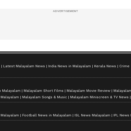
സീസൺ 2
Latest Malayalam News
India News in Malayalam
Kerala News
Crime
n Malayalam
Malayalam Short Films
Malayalam Movie Review
Malayalam
n Malayalam
Malayalam Songs & Music
Malayalam Miniscreen & TV News
n Malayalam
Football News in Malayalam
ISL News Malayalam
IPL News