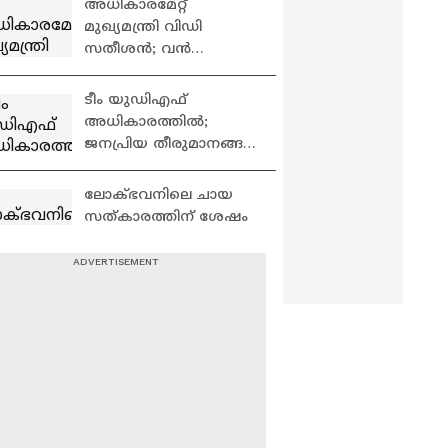
അധികാരമേറ്റ്
Hormuz
മുഖ്യമന്ത്രി വിഡി
സതീശൻ; വൻ
പ്രഖ്യാപനങ്ങൾ കാത്ത്
ജനങ്ങൾ | VD
ടീം യുഡിഎഫ്
Satheesan | Congress
അധികാരത്തിൽ;
ജനപ്രിയ തീരുമാനങ്ങൾ
ഉണ്ടാകുമോ?
വാഗ്ദാനങ്ങൾ
ലോക്ഭവനിലെ ചായ
പാലിക്കപ്പെടുമോ? | UDF
സത്കാരത്തിന് ശേഷം
Cabinet
മന്ത്രിമാർ
സെക്രട്ടേറിയറ്റിലേക്ക് |
UDF Cabinet
മന്ത്രിമാരെ
വരവേൽക്കാൻ ഒരുങ്ങി
സെക്രട്ടേറിയറ്റ്;
ആവേശത്തോടെ
കോൺഗ്രസ്
ആദ്യ ക്യാബിനറ്റ്
പ്രവർത്തകർ |
യോഗത്തിനുള്ള
Congress| UDF
ഒരുക്കങ്ങള്‍