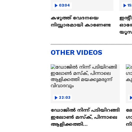
03:04
15
കഴുത്ത് വേദനയെ
ഇന്റ
നിസ്സാരമായി കാണേണ്ട
ഓരോ
യൂസ്
Nall
OTHER VIDEOS
22:03
ഡോജിൽ നിന്ന് പടിയിറങ്ങി
ല
ഇലോൺ മസ്ക്, പിന്നാലെ
ഗ
ആളിക്കത്തി
ന
മയക്കുമരുന്ന് വിവാദവും
ക