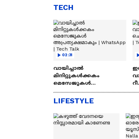
Lakh
എസ്
TECH
02:31
വായിച്ചാൽ
ഇന
മിനിറ്റുകൾക്കകം
വാ
മെസേജുകള്‍
റീ
അപ്രത്യക്ഷമാകും |
Wh
WhatsApp | Tech Talk
Ta
LIFESTYLE