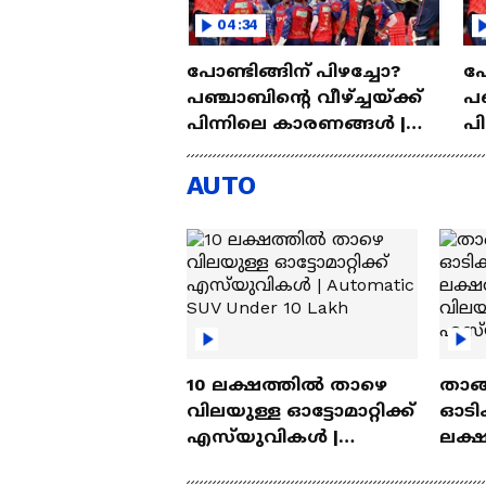
04:34
പോണ്ടിങ്ങിന് പിഴച്ചോ?
പോ
പഞ്ചാബിന്റെ വീഴ്‌ച്ചയ്ക്ക്
പഞ
പിന്നിലെ കാരണങ്ങള്‍ |
പി
Punjab Kings | IPL 2026
AUTO
10 ലക്ഷത്തിൽ താഴെ
താങ്
വിലയുള്ള ഓട്ടോമാറ്റിക്ക്
ഓടിക
എസ്‍യുവികൾ |
ലക്
Automatic SUV Under 10
വിലയ