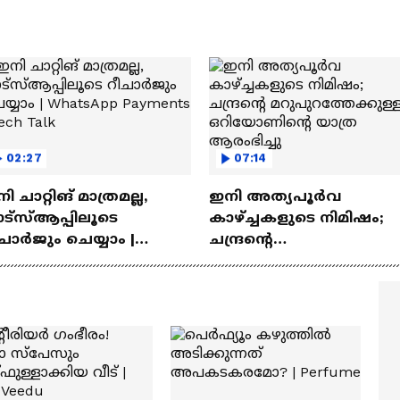
‍യുവികൾ
02:27
07:14
ി ചാറ്റിങ് മാത്രമല്ല,
ഇനി അത്യപൂര്‍വ
ട്‌സ്‌ആപ്പിലൂടെ
കാഴ്ച്ചകളുടെ നിമിഷം;
ചാർജും ചെയ്യാം |
ചന്ദ്രന്റെ
atsApp Payments | Tech
മറുപുറത്തേക്കുള്ള
lk
ഒറിയോണിന്റെ യാത്ര
ആരംഭിച്ചു