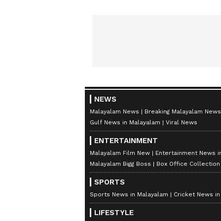
NEWS
Malayalam News
Breaking Malayalam News
Gulf News in Malayalam
Viral News
ENTERTAINMENT
Malayalam Film New
Entertainment News i
Malayalam Bigg Boss
Box Office Collectio
SPORTS
Sports News in Malayalam
Cricket News i
LIFESTYLE