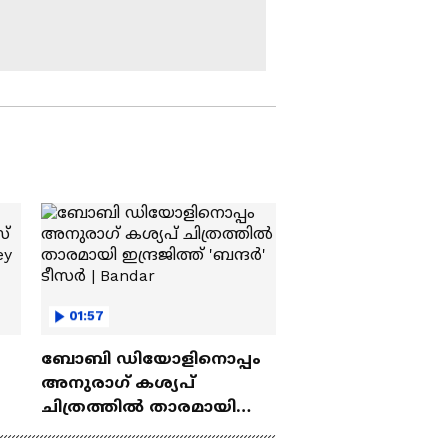
സെക്രട്ടേറിയറ്റില്‍
പുരോഗമിക്കുന്നു | UDF
ഗവര്‍ണറുടെ ചായ
Cabinet
സല്‍ക്കാരത്തില്‍
പങ്കെടുക്കാന്‍ മന്ത്രിമാര്‍
എത്തുന്നു | UDF
Cabinet |Kerala Governor
'ഉമ്മൻചാണ്ടിയുടെ
സ്വപ്നം ഞങ്ങൾ
പൂർത്തീകരിച്ചിരിക്കുന്നു
, നല്ലൊരു ഭരണം
പ്രതീക്ഷിക്കുന്നു' | UDF
ലോക്ഭവനില്‍
ഗവര്‍ണറുടെ ചായ
സല്‍ക്കാരത്തില്‍
പങ്കെടുക്കാന്‍
മുഖ്യമന്ത്രിയും
ഇനി വിഡിഎസ്
01:57
മന്ത്രിമാരും | Lok Bhavan
സർക്കാർ, മന്ത്രിസഭ
ബോബി ഡിയോളിനൊപ്പം
അധികാരമേറ്റു;
അനുരാഗ് കശ്യപ്
മന്ത്രിമാർ
ലോക്ഭവനിലേക്ക് | VD
ചിത്രത്തില്‍ താരമായി
Satheesan | UDF Cabinet
st
ഇന്ദ്രജിത്ത് 'ബന്ദര്‍' ടീസര്‍ |