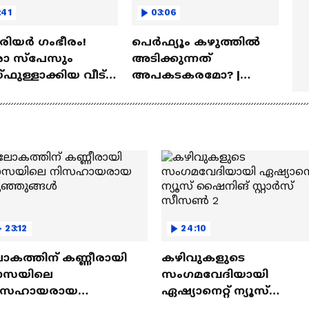
:41
03:06
ീരിയർ ഗംഭീരം!
പെർഫ്യൂം കഴുത്തിൽ
 സ്‌പേസും
അടിക്കുന്നത്
ഫുള്ളാക്കിയ വീട് |
അപകടകരമോ? |
a Veedu
Perfume
23:12
24:10
ോകത്തിന് കണ്ണീരായി
കഴിവുകളുടെ
ാസയിലെ
സംഗമവേദിയായി
ിസഹായരായ
ഏഷ്യാനെറ്റ് ന്യൂസ്
ുഞ്ഞുങ്ങൾ
ഷൈനിങ് സ്റ്റാർസ്