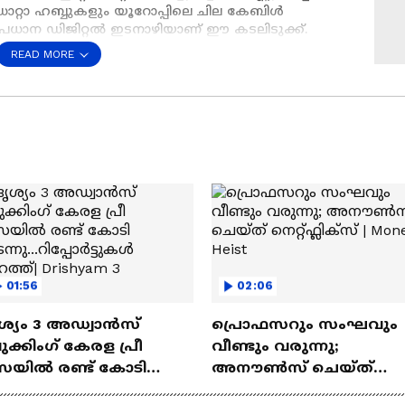
ാറ്റാ ഹബ്ബുകളും യൂറോപ്പിലെ ചില കേബിൾ
 പ്രധാന ഡിജിറ്റൽ ഇടനാഴിയാണ് ഈ കടലിടുക്ക്.
്പും ഏഷ്യയും തമ്മിലുള്ള സാമ്പത്തിക
READ MORE
പം കിഴക്കൻ ആഫ്രിക്കയുടെ ചില ഭാഗങ്ങളിൽ
യും ചെയ്യാം.
Preferred Source
01:56
02:06
ശ്യം 3 അഡ്വാൻസ്
പ്രൊഫസറും സംഘവും
ക്കിംഗ് കേരള പ്രീ
വീണ്ടും വരുന്നു;
യില്‍ രണ്ട്‌ കോടി
അനൗൺസ് ചെയ്ത്
ന്നു...റിപ്പോർട്ടുകൾ
നെറ്റ്ഫ്ലിക്സ് | Money Hei