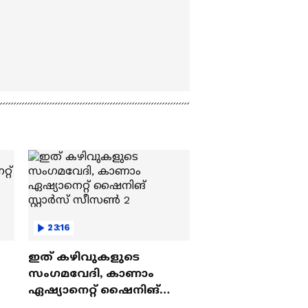
23:16
ഇത് കഴിവുകളുടെ
സംഗമവേദി, കാണാം
ഏഷ്യാനെറ്റ് ഷൈനിങ്
സ്റ്റാർസ് സീസൺ 2