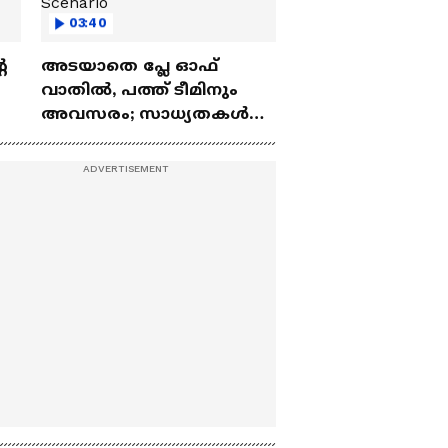
03:40
െ
അടയാതെ പ്ലേ ഓഫ്
വാതില്‍, പത്ത് ടീമിനും
അവസരം; സാധ്യതകള്‍
എങ്ങനെ? | IPL 2026 Play
Off Scenario