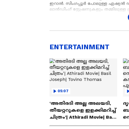
ഇറാൻ. സിംഗപ്പൂർ പോലുള്ള ഏഷ്യൻ ഡ
ലാൻഡിംഗ് സ്റ്റേഷനുകളും തമ്മിലുള്ള
ഇതിലുണ്ടാകുന്ന ഏത് തടസ്സവും യൂറോപ
ഇടപാടുകളെ മന്ദഗതിയിലാക്കും, ഒപ്
ഇന്റർനെറ്റ് പൂർണ്ണമായി നിലച്ചേക്കുക
Add Asianetnews as a 
ENTERTAINMENT
05:07
'അതിരടി അല്ല അലയടി,
ദൃ
തീയറ്ററുകളെ ഇളക്കിമറിച്ച്
ബു
ചിത്രം'| Athiradi Movie| Basil
സെ
Joseph| Tovino Thomas
കട