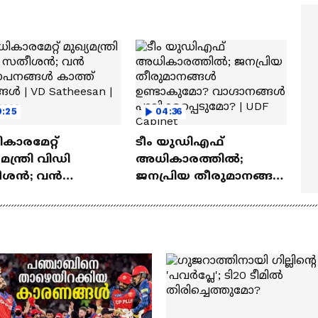
റത്ത്| Drishyam 3
9:25
04:36
ാരമേറ്റ്
ടീം യുഡിഎഫ്
മന്ത്രി വിഡി
അധികാരത്തിൽ;
ീശൻ; വൻ
ജനപ്രിയ തീരുമാനങ്ങൾ
്യാപനങ്ങൾ കാത്ത്
ഉണ്ടാകുമോ?
ങൾ | VD Satheesan
വാഗ്ദാനങ്ങൾ
ngress
പാലിക്കപ്പെടുമോ? | UDF
Cabinet