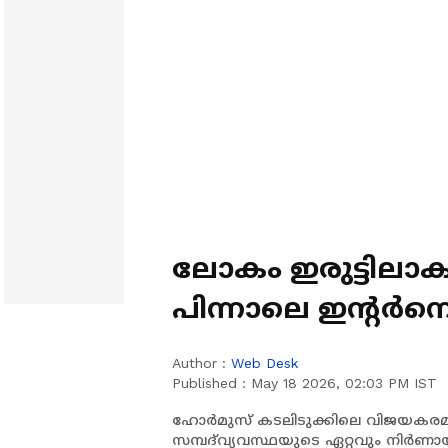
ലോകം ഇരുട്ടിലാക
പിന്നാലെ ഇൻ്റർനെ
ഇറാൻ നീക്കം
Author :
Web Desk
Published :
May 18 2026, 02:03 PM IST
ഹോർമുസ് കടലിടുക്കിലെ വിജയകരമ
സമ്പദ്‌വ്യവസ്ഥയുടെ ഏറ്റവും നിർണാ