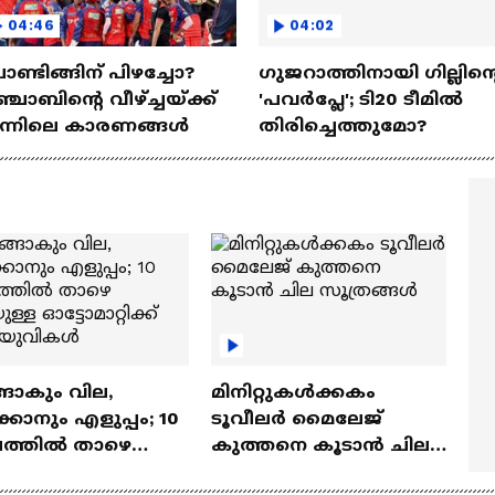
04:46
04:02
ണ്ടിങ്ങിന് പിഴച്ചോ?
ഗുജറാത്തിനായി ഗില്ലിന്റ
്ചാബിന്റെ വീഴ്‌ച്ചയ്ക്ക്
'പവര്‍പ്ലേ'; ടി20 ടീമില്‍
ന്നിലെ കാരണങ്ങള്‍
തിരിച്ചെത്തുമോ?
ങാകും വില,
മിനിറ്റുകൾക്കകം
്കാനും എളുപ്പം; 10
ടൂവീലർ മൈലേജ്
ഷത്തിൽ താഴെ
കുത്തനെ കൂടാൻ ചില
ുള്ള ഓട്ടോമാറ്റിക്ക്
സൂത്രങ്ങൾ