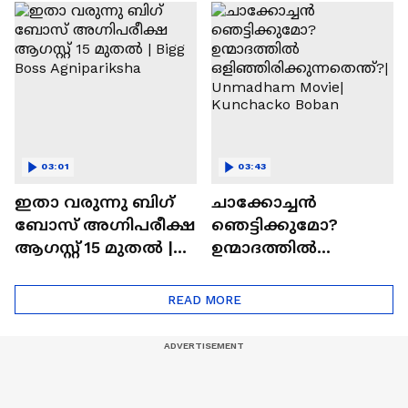
ചെയ്യാനുള്ള
രാമായണ ട്രെയിലർ
ആത്മവിശ്വാസമുണ്ടാ
എത്തി | Ramayana
യിരുന്നില്ല'
Movie
03:01
03:43
ഇതാ വരുന്നു ബിഗ്
ചാക്കോച്ചന്‍
ബോസ് അഗ്നിപരീക്ഷ
ഞെട്ടിക്കുമോ?
ആഗസ്റ്റ് 15 മുതൽ |
ഉന്മാദത്തിൽ
Bigg Boss Agnipariksha
ഒളിഞ്ഞിരിക്കുന്നതെ
ന്ത്?| Unmadham
READ MORE
Movie| Kunchacko
Boban