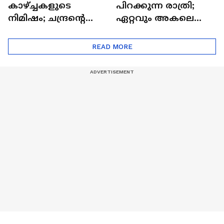
കാഴ്ച്ചകളുടെ
പിറക്കുന്ന രാത്രി;
നിമിഷം; ചന്ദ്രന്റെ
ഏറ്റവും അകലെ
മറുപുറത്തേക്കുള്ള
ആര്‍ട്ടിമെസ് 2 സംഘം
ഒറിയോണിന്റെ യാത്ര
READ MORE
ആരംഭിച്ചു