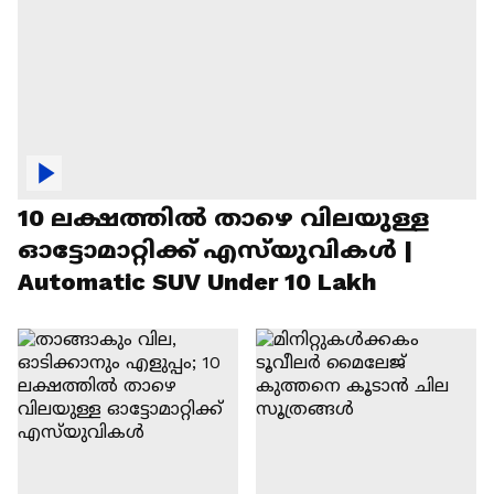
10 ലക്ഷത്തിൽ താഴെ വിലയുള്ള
ഓട്ടോമാറ്റിക്ക് എസ്‍യുവികൾ |
Automatic SUV Under 10 Lakh