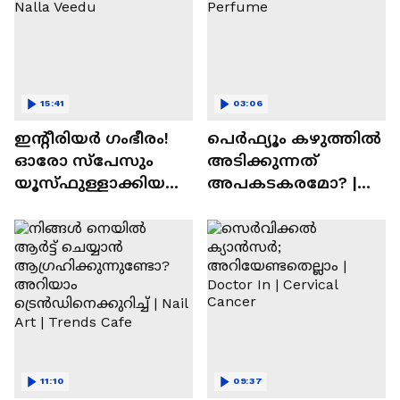
15:41
03:06
ഇന്റീരിയർ ഗംഭീരം!
പെർഫ്യൂം കഴുത്തിൽ
ഓരോ സ്‌പേസും
അടിക്കുന്നത്
യൂസ്ഫുള്ളാക്കിയ
അപകടകരമോ? |
വീട് | Nalla Veedu
Perfume
11:10
09:37