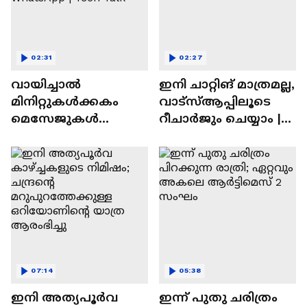
02:31
02:27
വായിച്ചാൽ
ഇനി ചാറ്റിങ് മാത്രമല്ല,
മിനിറ്റുകൾക്കകം
വാട്‌സ്‌ആപ്പിലൂടെ
മെസേജുകള്‍
റീചാർജും ചെയ്യാം |
അപ്രത്യക്ഷമാകും |
WhatsApp Payments |
WhatsApp | Tech Talk
Tech Talk
07:14
05:38
ഇനി അത്യപൂര്‍വ
ഇന്ന് പുതു ചരിത്രം