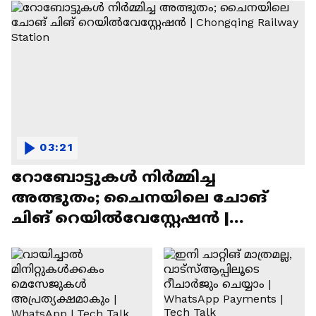
03:21
റോബോട്ടുകൾ നിർമ്മിച്ച
അത്ഭുതം; ചൈനയിലെ ചോങ്
ചിങ് റെയിൽവേസ്റ്റേഷൻ |
Chongqing Railway Station