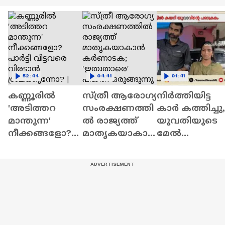
52:44
04:41
01:41
കണ്ണൂരിൽ
സ്ത്രീ ആരോഗ്യ
നിർത്തിയിട്ട
'അടിത്തറ
സംരക്ഷണത്തി
കാർ കത്തിച്ചു,
മാന്തുന്ന'
ൽ രാജ്യത്ത്
യുവതിയുടെ
നീക്കങ്ങളോ?
മാതൃകയാകാ
മേൽ
പാർട്ടി വിട്ടവരെ
ൻ കര്‍ണാടക;
പെട്രോളൊഴിച്
വിരട്ടാൻ
'ഋതുതാരെ'
; വീട്ടിൽക്കയറി
ശ്രമിക്കുന്നോ? |
പദ്ധതി
യുവാവിന്റെ
News Hour
ഒരുങ്ങുന്നു
പരാക്രമം