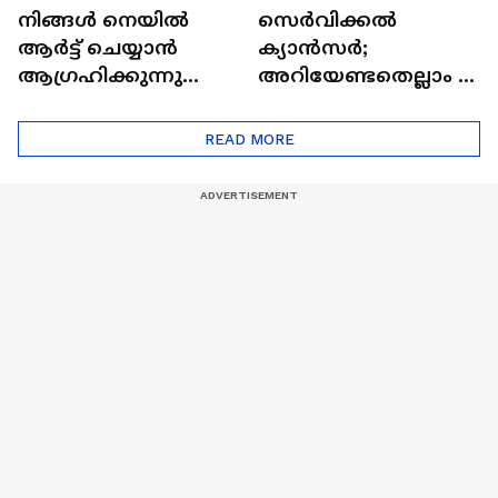
നിങ്ങൾ നെയിൽ
സെർവിക്കൽ
ആർട്ട് ചെയ്യാൻ
ക്യാൻസർ;
ആഗ്രഹിക്കുന്നുണ്ടോ
അറിയേണ്ടതെല്ലാം |
? അറിയാം
Doctor In | Cervical
ട്രെൻഡിനെക്കുറിച്ച് |
Cancer
READ MORE
Nail Art | Trends Cafe