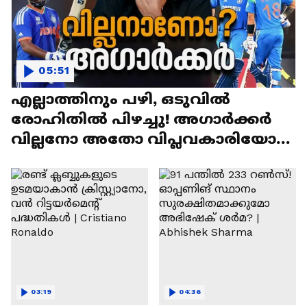
05:51
എല്ലാത്തിനും പഴി, ഒടുവില്‍
രോഹിതില്‍ പിഴച്ചു! അഗാര്‍ക്കർ
വില്ലനോ അതോ വിപ്ലവകാരിയോ? |
Ajit Agarkar
03:19
04:36