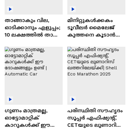
താങ്ങാകും വില,
മിനിറ്റുകൾക്കകം
ഓടിക്കാനും എളുപ്പം;
ടൂവീലർ മൈലേജ്
10 ലക്ഷത്തിൽ താഴെ
കുത്തനെ കൂടാൻ
വിലയുള്ള
ചില സൂത്രങ്ങൾ
ഓട്ടോമാറ്റിക്ക്
എസ്‍യുവികൾ
ഗുണം മാത്രമല്ല,
പരിസ്ഥിതി സൗഹൃദം
ഓട്ടോമാറ്റിക്
സൂപ്പർ എഫിഷ്യന്റ്,
കാറുകൾക്ക് ഈ
CETയുടെ ലുണാറിസ്