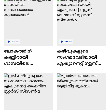
23:12
24:10
ലോകത്തിന്
കഴിവുകളുടെ
കണ്ണീരായി
സംഗമവേദിയായി
ഗാസയിലെ
ഏഷ്യാനെറ്റ് ന്യൂസ്
നിസഹായരായ
ഷൈനിങ് സ്റ്റാർസ്
കുഞ്ഞുങ്ങൾ
സീസൺ 2