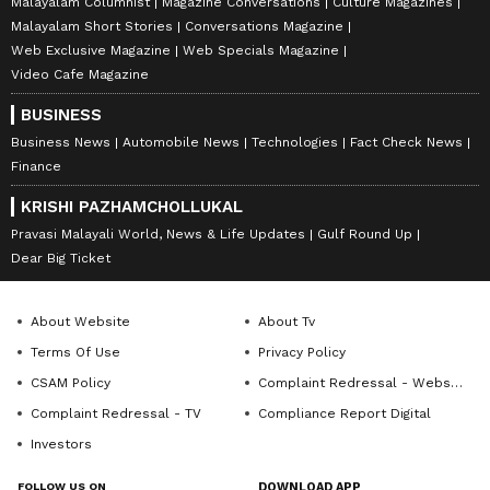
Malayalam Columnist
Magazine Conversations
Culture Magazines
Malayalam Short Stories
Conversations Magazine
Web Exclusive Magazine
Web Specials Magazine
Video Cafe Magazine
BUSINESS
Business News
Automobile News
Technologies
Fact Check News
Finance
KRISHI PAZHAMCHOLLUKAL
Pravasi Malayali World, News & Life Updates
Gulf Round Up
Dear Big Ticket
About Website
About Tv
Terms Of Use
Privacy Policy
CSAM Policy
Complaint Redressal - Website
Complaint Redressal - TV
Compliance Report Digital
Investors
FOLLOW US ON
DOWNLOAD APP