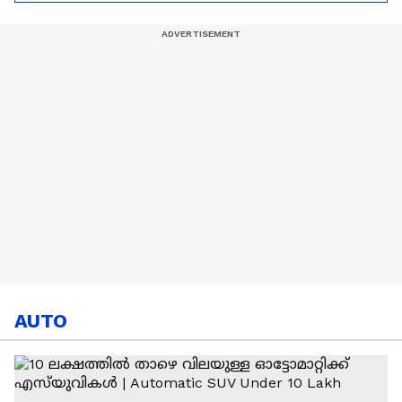
Hardik Pandya | CSK |
MI
AUTO