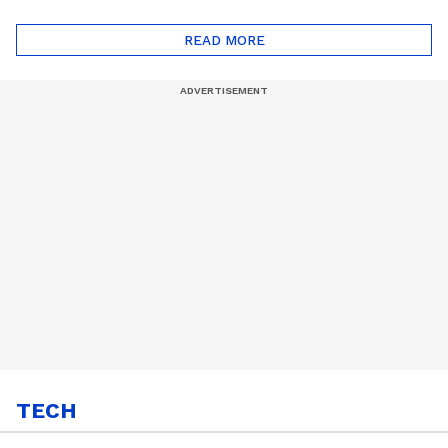
ദോഷങ്ങളും ഉണ്ട് |
ഖത്തറിലേയ്ക്ക്| Shell
Automatic Car
Eco Marathon 2025
READ MORE
TECH