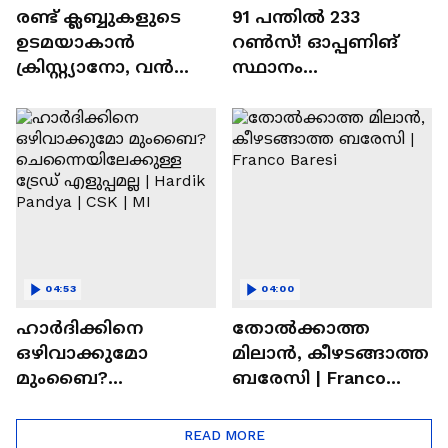
രണ്ട്‌ ക്ലബ്ബുകളുടെ
91 പന്തില്‍ 233
ഉടമയാകാന്‍
റണ്‍സ്! ഓപ്പണിങ്
ക്രിസ്റ്റ്യാനോ, വന്‍
സ്ഥാനം
റിട്ടയര്‍മെന്റ്‌
സുരക്ഷിതമാക്കുമോ
പദ്ധതികള്‍ | Cristiano
അഭിഷേക് ശർമ? |
Ronaldo
Abhishek Sharma
04:53
04:00
ഹാർദിക്കിനെ
തോല്‍ക്കാത്ത
ഒഴിവാക്കുമോ
മിലാന്‍, കീഴടങ്ങാത്ത
മുംബൈ?
ബരേസി | Franco
ചെന്നൈയിലേക്കുള്ള
Baresi
ട്രേഡ് എളുപ്പമല്ല |
READ MORE