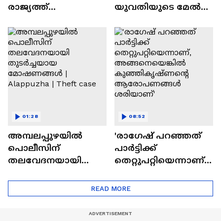
രാജ്യത്ത്
യുവതിയുടെ മേൽ
മാതൃകയാകാൻ
പെട്രോളൊഴിച്ചു;
കര്‍ണാടക;
വീട്ടിൽക്കയറി
'ഋതുതാരെ' പദ്ധതി
യുവാവിന്റെ
ഒരുങ്ങുന്നു
പരാക്രമം
01:28
08:52
അമ്പലപ്പുഴയില്‍
'രാഗേഷ് പറഞ്ഞത്
പൊലീസിന്
പാർട്ടിക്ക്
തലവേദനയായി
തെറ്റുപറ്റിയെന്നാണ്,
തുടര്‍ച്ചയായ
അങ്ങനെയെങ്കിൽ
മോഷണങ്ങള്‍ |
കുഞ്ഞികൃഷ്ണൻ്റെ
READ MORE
Alappuzha | Theft case
ആരോപണങ്ങൾ
ശരിയാണ്'