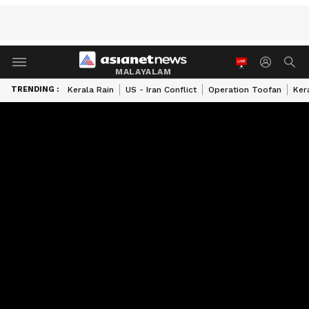
MALAYALAM
TRENDING :
Kerala Rain
US - Iran Conflict
Operation Toofan
Ker