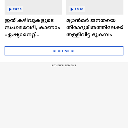
23:16
23:01
ഇത് കഴിവുകളുടെ
മ്യാൻമർ ജനതയെ
സംഗമവേദി, കാണാം
തീരാദുരിതത്തിലേക്ക്
ഏഷ്യാനെറ്റ്
തള്ളിവിട്ട ഭൂകമ്പം
ഷൈനിങ് സ്റ്റാർസ്
സീസൺ 2
READ MORE