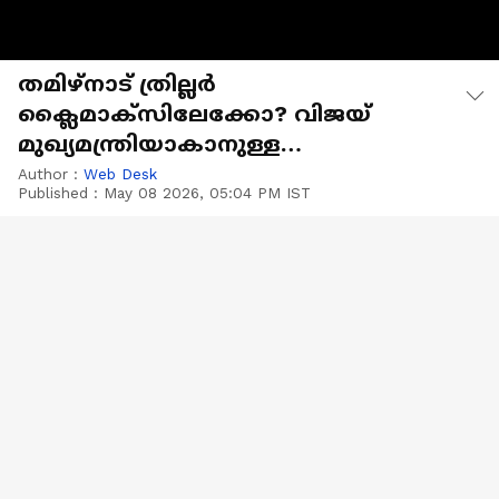
തമിഴ്നാട് ത്രില്ലർ
ക്ലൈമാക്സിലേക്കോ? വിജയ്
മുഖ്യമന്ത്രിയാകാനുള്ള
സാധ്യതയേറി
Author :
Web Desk
Published :
May 08 2026, 05:04 PM IST