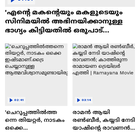
'എന്റെ മകന്റെയും മകളുടെയും
സിനിമയിൽ അഭിനയിക്കാനുള്ള
ഭാഗ്യം കിട്ടിയതിൽ ഒരുപാട്
സന്തോഷം'
02:41
03:14
'ചെറുപ്പത്തിൽത്ത
രാമന്‍ ആയി
ന്നെ തിയറ്റർ, നാടകം
രൺബീർ, കയ്യടി നേടി
ഒക്കെ
യാഷിന്റെ രാവണൻ;
ഇഷ്ടമാണ്.ട്രൈ
കാത്തിരുന്ന