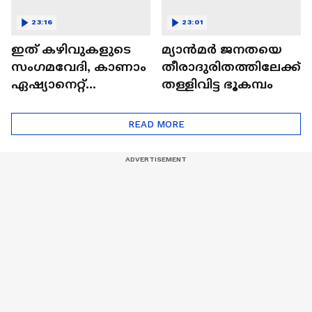
23:16
23:01
ഇത് കഴിവുകളുടെ
മ്യാൻമർ ജനതയെ
സംഗമവേദി, കാണാം
തീരാദുരിതത്തിലേക്ക്
ഏഷ്യാനെറ്റ്
തള്ളിവിട്ട ഭൂകമ്പം
ഷൈനിങ് സ്റ്റാർസ്
സീസൺ 2
READ MORE