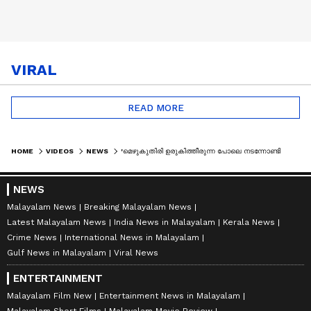
VIRAL
READ MORE
HOME
VIDEOS
NEWS
'മെഴുകുതിരി ഉരുകിത്തീരുന്ന പോലെ നടന്നോണ്ടിരിക്കുകയാണ്'; നിക്ഷേപകർക്ക് രക്ഷയില്ലേ? | KARUVANNUR BANK
NEWS
Malayalam News
Breaking Malayalam News
Latest Malayalam News
India News in Malayalam
Kerala News
Crime News
International News in Malayalam
Gulf News in Malayalam
Viral News
ENTERTAINMENT
Malayalam Film New
Entertainment News in Malayalam
Malayalam Short Films
Malayalam Movie Review