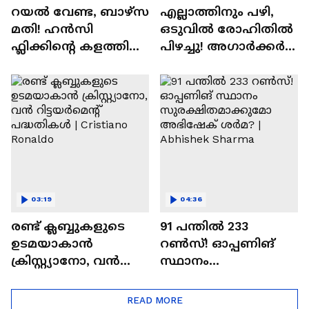
റയല്‍ വേണ്ട, ബാഴ്‌സ
എല്ലാത്തിനും പഴി,
മതി! ഹൻസി
ഒടുവില്‍ രോഹിതില്‍
ഫ്ലിക്കിന്റെ കളത്തില്‍
പിഴച്ചു! അഗാര്‍ക്കർ
റോഡ്രി ഫിറ്റോ? |
വില്ലനോ അതോ
Rodri | Barcelona
വിപ്ലവകാരിയോ? |
Ajit Agarkar
03:19
04:36
രണ്ട്‌ ക്ലബ്ബുകളുടെ
91 പന്തില്‍ 233
ഉടമയാകാന്‍
റണ്‍സ്! ഓപ്പണിങ്
ക്രിസ്റ്റ്യാനോ, വന്‍
സ്ഥാനം
റിട്ടയര്‍മെന്റ്‌
സുരക്ഷിതമാക്കുമോ
പദ്ധതികള്‍ | Cristiano
അഭിഷേക് ശർമ? |
READ MORE