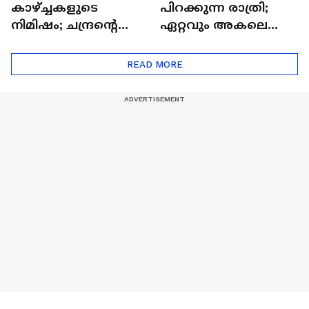
കാഴ്ച്ചകളുടെ
പിറക്കുന്ന രാത്രി;
നിമിഷം; ചന്ദ്രന്റെ
ഏറ്റവും അകലെ
മറുപുറത്തേക്കുള്ള
ആര്‍ട്ടിമെസ് 2 സംഘം
ഒറിയോണിന്റെ യാത്ര
READ MORE
ആരംഭിച്ചു