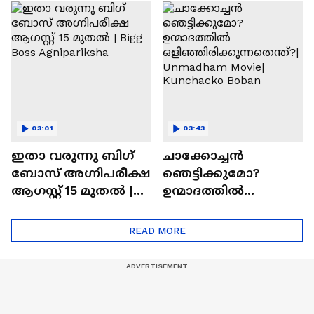
ചെയ്യാനുള്ള
രാമായണ ട്രെയിലർ
ആത്മവിശ്വാസമുണ്ടാ
എത്തി | Ramayana
യിരുന്നില്ല'
Movie
03:01
03:43
ഇതാ വരുന്നു ബിഗ്
ചാക്കോച്ചന്‍
ബോസ് അഗ്നിപരീക്ഷ
ഞെട്ടിക്കുമോ?
ആഗസ്റ്റ് 15 മുതൽ |
ഉന്മാദത്തിൽ
Bigg Boss Agnipariksha
ഒളിഞ്ഞിരിക്കുന്നതെ
ന്ത്?| Unmadham
READ MORE
Movie| Kunchacko
Boban