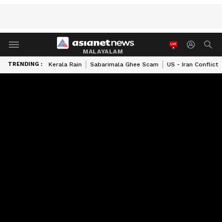
MALAYALAM
TRENDING :
Kerala Rain
Sabarimala Ghee Scam
US - Iran Conflict