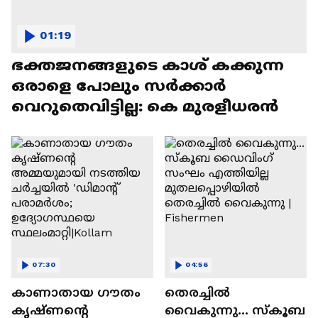
01:19
ഭക്തജനങ്ങളുടെ കാശ് കക്കുന്ന
ഒരാളെ പോലും സർക്കാർ
വെറുതെവിട്ടില്ല: കെ മുരളീധരൻ
07:30
04:56
കാണാതായ ഗൗതം
തെരച്ചിൽ
കൃഷ്ണൻ്റെ
വൈകുന്നു... സ്‌കൂബ