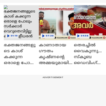
01:19
07:30
04:56
ഭക്തജനങ്ങളു
കാണാതായ
തെരച്ചിൽ
ടെ കാശ്
ഗൗതം
വൈകുന്നു...
കക്കുന്ന
കൃഷ്ണൻ്റെ
സ്‌കൂബ
ഒരാളെ പോലും
അമ്മയുമായി
ഡൈവിംഗ്
സർക്കാർ
നടത്തിയ
സംഘം
വെറുതെവിട്ടില്ല:
ചർച്ചയിൽ
എത്തിയില്ല
കെ മുരളീധരൻ
'ഡിമാൻ്റ്
മുതലപ്പൊഴിയ
പരാമർശം;
ൽ തെരച്ചിൽ
ഉദ്യോഗസ്ഥയെ
വൈകുന്നു |
സ്ഥലംമാറ്റി|Koll
Fishermen
am