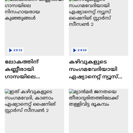
23:12
24:10
ലോകത്തിന്
കഴിവുകളുടെ
കണ്ണീരായി
സംഗമവേദിയായി
ഗാസയിലെ
ഏഷ്യാനെറ്റ് ന്യൂസ്
നിസഹായരായ
ഷൈനിങ് സ്റ്റാർസ്
കുഞ്ഞുങ്ങൾ
സീസൺ 2