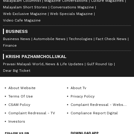
Malayalam Columnist
Magazine Conversations
Culture Magazines
Malayalam Short Stories
Conversations Magazine
Web Exclusive Magazine
Web Specials Magazine
Video Cafe Magazine
BUSINESS
Business News
Automobile News
Technologies
Fact Check News
Finance
KRISHI PAZHAMCHOLLUKAL
Pravasi Malayali World, News & Life Updates
Gulf Round Up
Dear Big Ticket
About Website
About Tv
Terms Of Use
Privacy Policy
CSAM Policy
Complaint Redressal - Website
Complaint Redressal - TV
Compliance Report Digital
Investors
FOLLOW US ON
DOWNLOAD APP