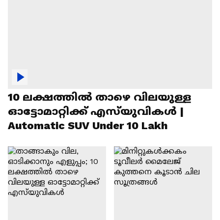
10 ലക്ഷത്തിൽ താഴെ വിലയുള്ള
ഓട്ടോമാറ്റിക്ക് എസ്‍യുവികൾ |
Automatic SUV Under 10 Lakh