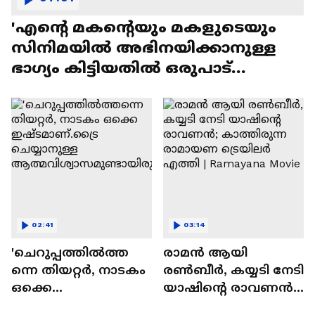
'എന്റെ മകന്റെയും മകളുടെയും
സിനിമയിൽ അഭിനയിക്കാനുള്ള
ഭാഗ്യം കിട്ടിയതിൽ ഒരുപാട്
സന്തോഷം'
02:41
03:14
'ചെറുപ്പത്തിൽത്ത
രാമന്‍ ആയി
ന്നെ തിയറ്റർ, നാടകം
രൺബീർ, കയ്യടി നേടി
ഒക്കെ
യാഷിന്റെ രാവണൻ;
ഇഷ്ടമാണ്.ട്രൈ
കാത്തിരുന്ന