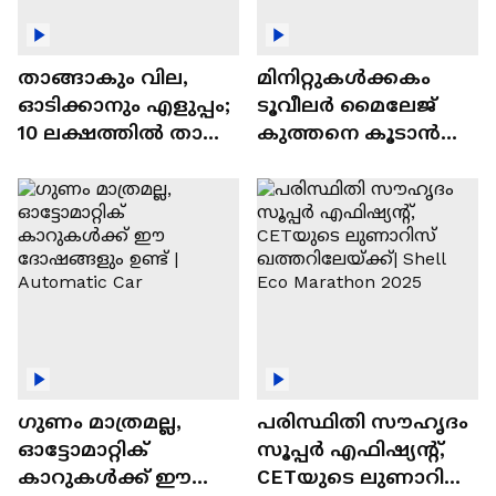
താങ്ങാകും വില,
മിനിറ്റുകൾക്കകം
ഓടിക്കാനും എളുപ്പം;
ടൂവീലർ മൈലേജ്
10 ലക്ഷത്തിൽ താഴെ
കുത്തനെ കൂടാൻ
വിലയുള്ള
ചില സൂത്രങ്ങൾ
ഓട്ടോമാറ്റിക്ക്
എസ്‍യുവികൾ
ഗുണം മാത്രമല്ല,
പരിസ്ഥിതി സൗഹൃദം
ഓട്ടോമാറ്റിക്
സൂപ്പർ എഫിഷ്യന്റ്,
കാറുകൾക്ക് ഈ
CETയുടെ ലുണാറിസ്