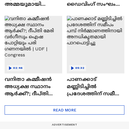
അമ്മയുമായി
ഡൈവിംഗ് സംഘം
നടത്തിയ ചർച്ചയിൽ
എത്തിയില്ല
'ഡിമാൻ്റ് പരാമർശം;
മുതലപ്പൊഴിയിൽ
ഉദ്യോഗസ്ഥയെ
തെരച്ചിൽ വൈകുന്നു
സ്ഥലംമാറ്റി|Kollam
| Fishermen
02:46
05:32
വനിതാ കമ്മീഷൻ
പാണക്കാട്
അധ്യക്ഷ സ്ഥാനം
മണ്ണിടിച്ചില്‍
ആർക്ക്?; ദീപ്തി
പ്രദേശത്തിന് സമീപം
മേരി വർ​ഗീസും
പമ്പ്
ഐഷ പോറ്റിയും പരി​
നിര്‍മ്മാണത്തിനായി
READ MORE
ഗണനയിൽ | UDF |
അനധികൃതമായി
Congress
പാറപൊട്ടിച്ചു