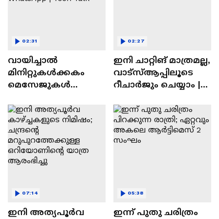
02:31
02:27
വായിച്ചാൽ
ഇനി ചാറ്റിങ് മാത്രമല്ല,
മിനിറ്റുകൾക്കകം
വാട്‌സ്‌ആപ്പിലൂടെ
മെസേജുകള്‍
റീചാർജും ചെയ്യാം |
അപ്രത്യക്ഷമാകും |
WhatsApp Payments |
WhatsApp | Tech Talk
Tech Talk
07:14
05:38
ഇനി അത്യപൂര്‍വ
ഇന്ന് പുതു ചരിത്രം