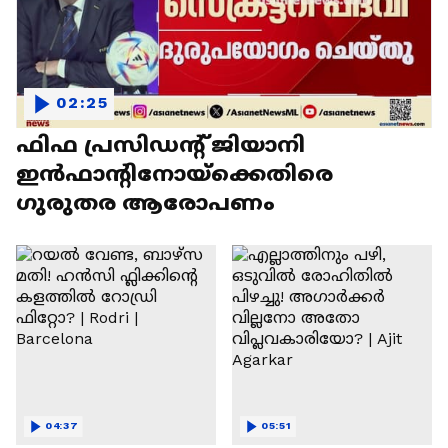
02:25
ഫിഫ പ്രസിഡന്റ് ജിയാനി
ഇൻഫാന്റിനോയ്‌ക്കെതിരെ
ഗുരുതര ആരോപണം
04:37
05:51