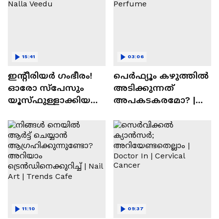
15:41
03:06
ഇന്റീരിയർ ഗംഭീരം!
പെർഫ്യൂം കഴുത്തിൽ
ഓരോ സ്‌പേസും
അടിക്കുന്നത്
യൂസ്ഫുള്ളാക്കിയ
അപകടകരമോ? |
വീട് | Nalla Veedu
Perfume
11:10
09:37