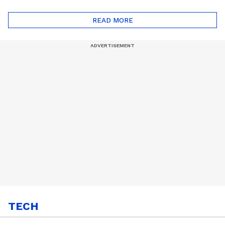
ദോഷങ്ങളും ഉണ്ട് |
ഖത്തറിലേയ്ക്ക്| Shell
Automatic Car
Eco Marathon 2025
READ MORE
TECH