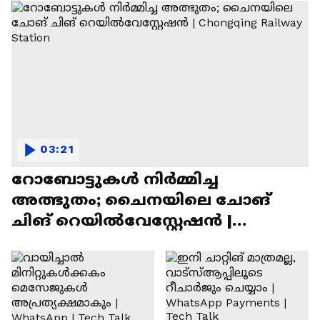
03:21
റോബോട്ടുകൾ നിർമ്മിച്ച
അത്ഭുതം; ചൈനയിലെ ചോങ്
ചിങ് റെയിൽവേസ്റ്റേഷൻ |
Chongqing Railway Station