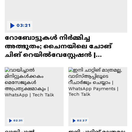
03:21
റോബോട്ടുകൾ നിർമ്മിച്ച
അത്ഭുതം; ചൈനയിലെ ചോങ്
ചിങ് റെയിൽവേസ്റ്റേഷൻ |
Chongqing Railway Station
02:31
02:27
വായിച്ചാൽ
ഇനി ചാറ്റിങ് മാത്രമല്ല,