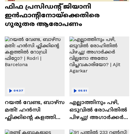
ഫിഫ പ്രസിഡന്റ് ജിയാനി
ഇൻഫാന്റിനോയ്‌ക്കെതിരെ
ഗുരുതര ആരോപണം
04:37
05:51
റയല്‍ വേണ്ട, ബാഴ്‌സ
എല്ലാത്തിനും പഴി,
മതി! ഹൻസി
ഒടുവില്‍ രോഹിതില്‍
ഫ്ലിക്കിന്റെ കളത്തില്‍
പിഴച്ചു! അഗാര്‍ക്കർ
റോഡ്രി ഫിറ്റോ? |
വില്ലനോ അതോ
Rodri | Barcelona
വിപ്ലവകാരിയോ? |