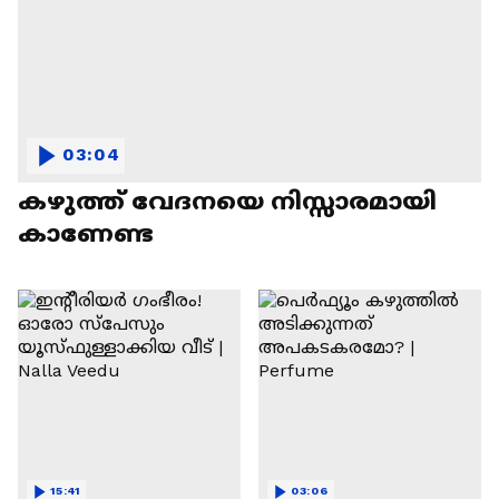
03:04
കഴുത്ത് വേദനയെ നിസ്സാരമായി
കാണേണ്ട
15:41
03:06