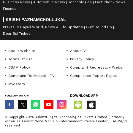
Business News
Automobile News
Technologies
Fact Check News
Finance
KRISHI PAZHAMCHOLLUKAL
Pravasi Malayali World, News & Life Updates
Gulf Round Up
Dear Big Ticket
About Website
About Tv
Terms Of Use
Privacy Policy
CSAM Policy
Complaint Redressal - Website
Complaint Redressal - TV
Compliance Report Digital
Investors
FOLLOW US ON
DOWNLOAD APP
© Copyright 2026 Asianxt Digital Technologies Private Limited (Formerly
known as Asianet News Media & Entertainment Private Limited) | All Rights
Reserved