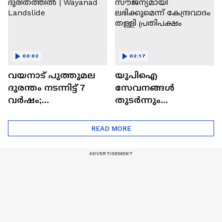
03:02
02:17
വയനാട് പുത്തുമല
യുപിഐ
ദുരന്തം നടന്നിട്ട് 7
സേവനങ്ങൾ
വർഷം;
തുടർന്നും
ദുരന്തബാധിതർ
ഉപഭോക്താക്കൾക്ക്
ഇന്നും ദുരിതത്തിൽ |
സൗജന്യമായി
READ MORE
Wayanad Landslide
ലഭിക്കുമെന്ന്
കേന്ദ്രവാദം തള്ളി
പ്രതിപക്ഷം