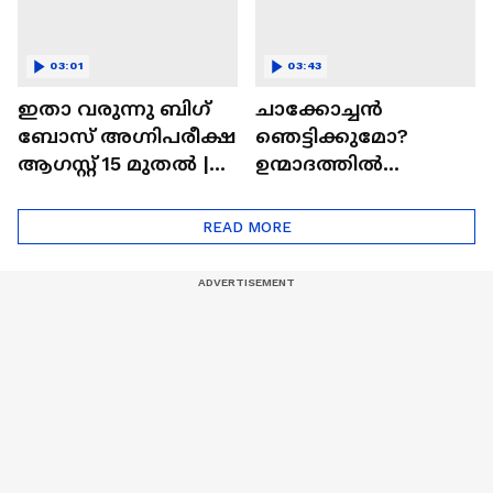
03:01
03:43
ഇതാ വരുന്നു ബിഗ്
ചാക്കോച്ചന്‍
ബോസ് അഗ്നിപരീക്ഷ
ഞെട്ടിക്കുമോ?
ആഗസ്റ്റ് 15 മുതൽ |
ഉന്മാദത്തിൽ
Bigg Boss Agnipariksha
ഒളിഞ്ഞിരിക്കുന്നതെ
ന്ത്?| Unmadham
READ MORE
Movie| Kunchacko
Boban