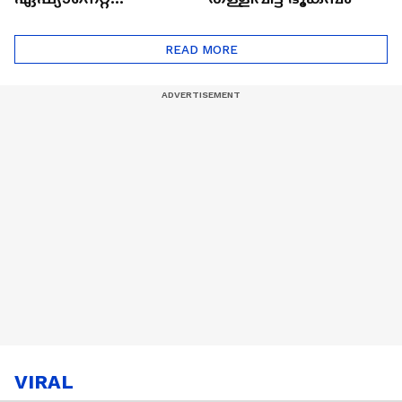
ഷൈനിങ് സ്റ്റാർസ്
സീസൺ 2
READ MORE
VIRAL