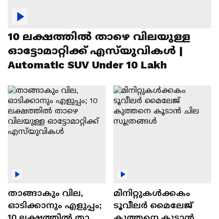
10 ലക്ഷത്തിൽ താഴെ വിലയുള്ള
ഓട്ടോമാറ്റിക്ക് എസ്‍യുവികൾ |
Automatic SUV Under 10 Lakh
താങ്ങാകും വില,
മിനിറ്റുകൾക്കകം
ഓടിക്കാനും എളുപ്പം;
ടൂവീലർ മൈലേജ്
10 ലക്ഷത്തിൽ താഴെ
കുത്തനെ കൂടാൻ