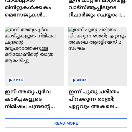
മിനിറ്റുകൾക്കകം
വാട്‌സ്‌ആപ്പിലൂടെ
മെസേജുകള്‍
റീചാർജും ചെയ്യാം |
അപ്രത്യക്ഷമാകും |
WhatsApp Payments |
WhatsApp | Tech Talk
Tech Talk
07:14
05:38
ഇനി അത്യപൂര്‍വ
ഇന്ന് പുതു ചരിത്രം
കാഴ്ച്ചകളുടെ
പിറക്കുന്ന രാത്രി;
നിമിഷം; ചന്ദ്രന്റെ
ഏറ്റവും അകലെ
മറുപുറത്തേക്കുള്ള
ആര്‍ട്ടിമെസ് 2 സംഘം
ഒറിയോണിന്റെ യാത്ര
READ MORE
ആരംഭിച്ചു