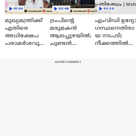
01:54
02:48
02:20
മുഖ്യമന്ത്രിക്ക്
ട്രംപിൻ്റെ
എംവിഡി ഉദ്യോ
എതിരെ
മരുമകൻ
ഗസ്ഥനെതിരാ
അധിക്ഷേപ
ആലപ്പുഴയിൽ;
യ നടപടി;
പരാമര്‍ശവുമാ
ചുണ്ടൻ
നീക്കത്തിൽ
യി
വള്ളങ്ങളുടെ
ഉദ്യോ​
ഡിവൈഎഫ്‌
പരിശീലനം
ഗസ്ഥർക്കിടയി
ഐ നേതാവ് |
കാണും |
ൽ പ്രതിഷേധം 
DYFI | VD
Michael Boulos |
Motor vehicle
Satheesan |
Alappuzha |
department
Trivandrum
Trump