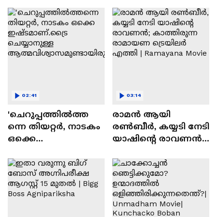
സന്തോഷം'
02:41
03:14
'ചെറുപ്പത്തിൽത്ത
രാമന്‍ ആയി
ന്നെ തിയറ്റർ, നാടകം
രൺബീർ, കയ്യടി നേടി
ഒക്കെ
യാഷിന്റെ രാവണൻ;
ഇഷ്ടമാണ്.ട്രൈ
കാത്തിരുന്ന
ചെയ്യാനുള്ള
രാമായണ ട്രെയിലർ
ആത്മവിശ്വാസമുണ്ടാ
എത്തി | Ramayana
യിരുന്നില്ല'
Movie