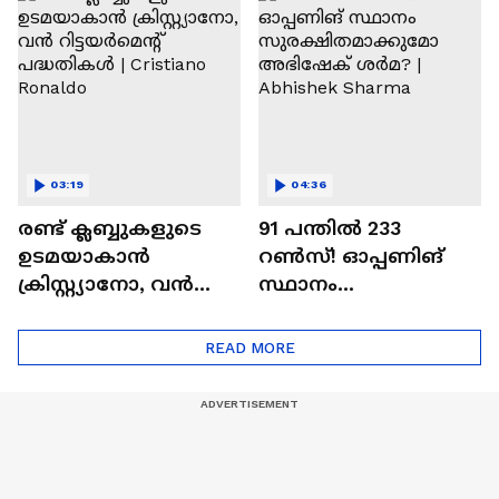
Ajit Agarkar
03:19
04:36
രണ്ട്‌ ക്ലബ്ബുകളുടെ
91 പന്തില്‍ 233
ഉടമയാകാന്‍
റണ്‍സ്! ഓപ്പണിങ്
ക്രിസ്റ്റ്യാനോ, വന്‍
സ്ഥാനം
റിട്ടയര്‍മെന്റ്‌
സുരക്ഷിതമാക്കുമോ
പദ്ധതികള്‍ | Cristiano
അഭിഷേക് ശർമ? |
READ MORE
Ronaldo
Abhishek Sharma