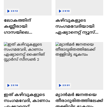
23:12
24:10
ലോകത്തിന്
കഴിവുകളുടെ
കണ്ണീരായി
സംഗമവേദിയായി
ഗാസയിലെ
ഏഷ്യാനെറ്റ് ന്യൂസ്
നിസഹായരായ
ഷൈനിങ് സ്റ്റാർസ്
കുഞ്ഞുങ്ങൾ
സീസൺ 2
23:16
23:01
ഇത് കഴിവുകളുടെ
മ്യാൻമർ ജനതയെ
സംഗമവേദി, കാണാം
തീരാദുരിതത്തിലേക്ക്
ഏഷ്യാനെറ്റ്
തള്ളിവിട്ട ഭൂകമ്പം