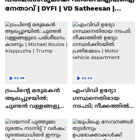
നേതാവ് | DYFI | VD Satheesan |
Trivandrum
02:48
02:20
ട്രംപിൻ്റെ മരുമകൻ
എംവിഡി ഉദ്യോ​
ആലപ്പുഴയിൽ;
ഗസ്ഥനെതിരായ
ചുണ്ടൻ വള്ളങ്ങളുടെ
നടപടി; നീക്കത്തിൽ
പരിശീലനം കാണും |
ഉദ്യോ​
Michael Boulos |
ഗസ്ഥർക്കിടയിൽ
Alappuzha | Trump
പ്രതിഷേധം | Motor
vehicle department