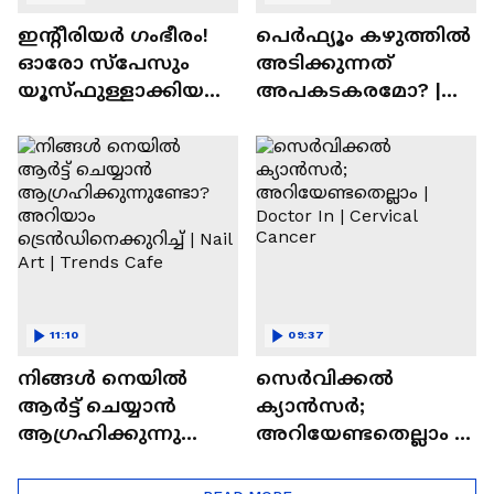
ഇന്റീരിയർ ഗംഭീരം!
പെർഫ്യൂം കഴുത്തിൽ
ഓരോ സ്‌പേസും
അടിക്കുന്നത്
യൂസ്ഫുള്ളാക്കിയ
അപകടകരമോ? |
വീട് | Nalla Veedu
Perfume
11:10
09:37
നിങ്ങൾ നെയിൽ
സെർവിക്കൽ
ആർട്ട് ചെയ്യാൻ
ക്യാൻസർ;
ആഗ്രഹിക്കുന്നുണ്ടോ
അറിയേണ്ടതെല്ലാം |
? അറിയാം
Doctor In | Cervical
ട്രെൻഡിനെക്കുറിച്ച് |
Cancer