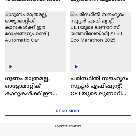
വിലയുള്ള
ചില സൂത്രങ്ങൾ
ഓട്ടോമാറ്റിക്ക്
എസ്‍യുവികൾ
ഗുണം മാത്രമല്ല,
പരിസ്ഥിതി സൗഹൃദം
ഓട്ടോമാറ്റിക്
സൂപ്പർ എഫിഷ്യന്റ്,
കാറുകൾക്ക് ഈ
CETയുടെ ലുണാറിസ്
ദോഷങ്ങളും ഉണ്ട് |
ഖത്തറിലേയ്ക്ക്| Shell
Automatic Car
Eco Marathon 2025
READ MORE