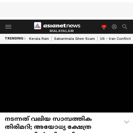
MALAYALAM
TRENDING :
Kerala Rain
Sabarimala Ghee Scam
US - Iran Conflict
നടന്നത് വലിയ സാമ്പത്തിക
തിരിമറി; അയോധ്യ ക്ഷേത്ര