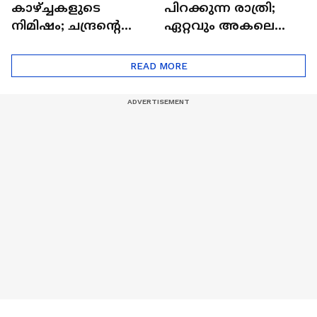
കാഴ്ച്ചകളുടെ
പിറക്കുന്ന രാത്രി;
നിമിഷം; ചന്ദ്രന്റെ
ഏറ്റവും അകലെ
മറുപുറത്തേക്കുള്ള
ആര്‍ട്ടിമെസ് 2 സംഘം
ഒറിയോണിന്റെ യാത്ര
READ MORE
ആരംഭിച്ചു