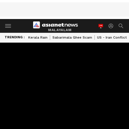
MALAYALAM
TRENDING :
Kerala Rain
Sabarimala Ghee Scam
US - Iran Conflict