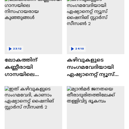
23:12
24:10
ലോകത്തിന്
കഴിവുകളുടെ
കണ്ണീരായി
സംഗമവേദിയായി
ഗാസയിലെ
ഏഷ്യാനെറ്റ് ന്യൂസ്
നിസഹായരായ
ഷൈനിങ് സ്റ്റാർസ്
കുഞ്ഞുങ്ങൾ
സീസൺ 2