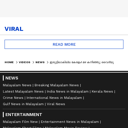
VIRAL
READ MORE
HOME
VIDEOS
NEWS
ഇരുട്ടിലാകില്ല കേരളം! മഴ കനിഞ്ഞു; വൈദ്യുതി ഉപയോഗം കുറഞ്ഞു, കെഎസ്ഇബിയ്ക്ക് താൽക്കാലിക ആശ്വാസം
NEWS
Malayalam News
Breaking Malayalam News
Latest Malayalam News
India News in Malayalam
Kerala News
Crime News
International News in Malayalam
Gulf News in Malayalam
Viral News
ENTERTAINMENT
Malayalam Film New
Entertainment News in Malayalam
Malayalam Short Films
Malayalam Movie Review