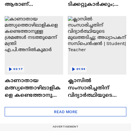
ആരാണ്
ടിക്കറ്റുകാർക്കും;
ചെന്നിത്തലയേയും
റെയിൽവേ നിർദ്ദേശം
പൊലീസിനേയും
നൽകി | Indian
വെല്ലുവിളിക്കുന്ന
Railway
അര്‍ജുന്‍ ആയങ്കി?
02:17
01:54
കാണാതായ
ക്ലാസിൽ
മത്സ്യത്തൊഴിലാളിക
സംസാരിച്ചതിന്
ളെ കണ്ടെത്താനുള്ള
വിദ്യാര്‍ത്ഥിയുടെ
ശ്രമങ്ങൾ
മുഖത്തടിച്ചു;
നടത്തുമെന്ന് മന്ത്രി
അധ്യാപകന്
READ MORE
എ.പി.അനിൽകുമാർ
സസ്പെൻഷൻ |
Student| Teacher