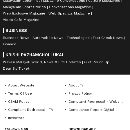
Malayalam Columnist
Magazine Conversations
Culture Magazines
Malayalam Short Stories
Conversations Magazine
Web Exclusive Magazine
Web Specials Magazine
Video Cafe Magazine
BUSINESS
Business News
Automobile News
Technologies
Fact Check News
Finance
KRISHI PAZHAMCHOLLUKAL
Pravasi Malayali World, News & Life Updates
Gulf Round Up
Dear Big Ticket
About Website
About Tv
Terms Of Use
Privacy Policy
CSAM Policy
Complaint Redressal - Website
Complaint Redressal - TV
Compliance Report Digital
Investors
FOLLOW US ON
DOWNLOAD APP