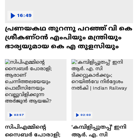
16:49
പ്രണയകഥ തുറന്നു പറഞ്ഞ് വി കെ
ശ്രീകണ്ഠൻ എംപിയും മന്ത്രിയും
ഭാര്യയുമായ കെ എ തുളസിയും
03:57
02:03
സിപിഎമ്മിന്റെ
'കമ്പിളിപ്പുതപ്പ്' ഇനി
സൈബർ പോരാളി;
ആർ. എ. സി