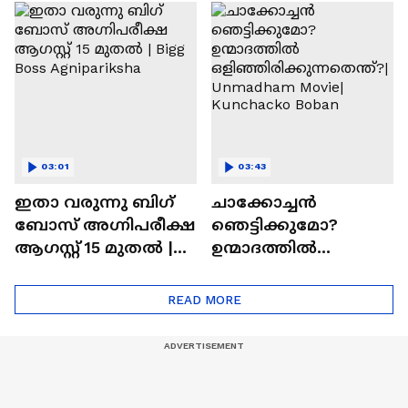
ചെയ്യാനുള്ള
രാമായണ ട്രെയിലർ
ആത്മവിശ്വാസമുണ്ടാ
എത്തി | Ramayana
യിരുന്നില്ല'
Movie
03:01
03:43
ഇതാ വരുന്നു ബിഗ്
ചാക്കോച്ചന്‍
ബോസ് അഗ്നിപരീക്ഷ
ഞെട്ടിക്കുമോ?
ആഗസ്റ്റ് 15 മുതൽ |
ഉന്മാദത്തിൽ
Bigg Boss Agnipariksha
ഒളിഞ്ഞിരിക്കുന്നതെ
ന്ത്?| Unmadham
READ MORE
Movie| Kunchacko
Boban