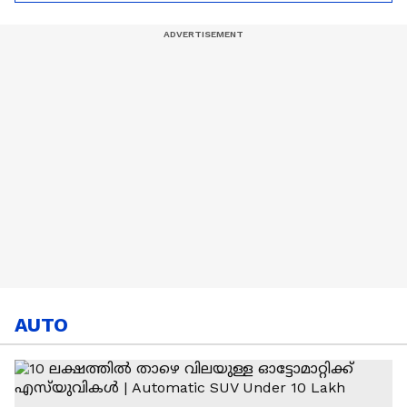
Hardik Pandya | CSK |
MI
AUTO