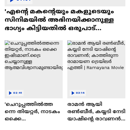
'എന്റെ മകന്റെയും മകളുടെയും
സിനിമയിൽ അഭിനയിക്കാനുള്ള
ഭാഗ്യം കിട്ടിയതിൽ ഒരുപാട്
സന്തോഷം'
02:41
03:14
'ചെറുപ്പത്തിൽത്ത
രാമന്‍ ആയി
ന്നെ തിയറ്റർ, നാടകം
രൺബീർ, കയ്യടി നേടി
ഒക്കെ
യാഷിന്റെ രാവണൻ;
ഇഷ്ടമാണ്.ട്രൈ
കാത്തിരുന്ന