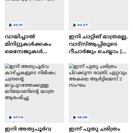
02:31
02:27
വായിച്ചാൽ
ഇനി ചാറ്റിങ് മാത്രമല്ല,
മിനിറ്റുകൾക്കകം
വാട്‌സ്‌ആപ്പിലൂടെ
മെസേജുകള്‍
റീചാർജും ചെയ്യാം |
അപ്രത്യക്ഷമാകും |
WhatsApp Payments |
WhatsApp | Tech Talk
Tech Talk
07:14
05:38
ഇനി അത്യപൂര്‍വ
ഇന്ന് പുതു ചരിത്രം