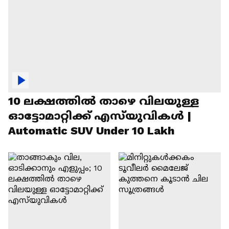
10 ലക്ഷത്തിൽ താഴെ വിലയുള്ള
ഓട്ടോമാറ്റിക്ക് എസ്‍യുവികൾ |
Automatic SUV Under 10 Lakh