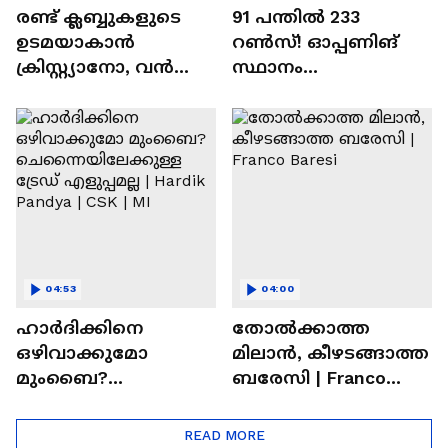
രണ്ട്‌ ക്ലബ്ബുകളുടെ
91 പന്തില്‍ 233
ഉടമയാകാന്‍
റണ്‍സ്! ഓപ്പണിങ്
ക്രിസ്റ്റ്യാനോ, വന്‍
സ്ഥാനം
റിട്ടയര്‍മെന്റ്‌
സുരക്ഷിതമാക്കുമോ
പദ്ധതികള്‍ | Cristiano
അഭിഷേക് ശർമ? |
Ronaldo
Abhishek Sharma
04:53
04:00
ഹാർദിക്കിനെ
തോല്‍ക്കാത്ത
ഒഴിവാക്കുമോ
മിലാന്‍, കീഴടങ്ങാത്ത
മുംബൈ?
ബരേസി | Franco
ചെന്നൈയിലേക്കുള്ള
Baresi
ട്രേഡ് എളുപ്പമല്ല |
READ MORE