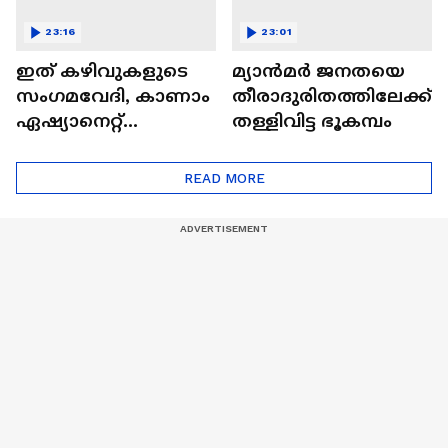
23:16
23:01
ഇത് കഴിവുകളുടെ
മ്യാൻമർ ജനതയെ
സംഗമവേദി, കാണാം
തീരാദുരിതത്തിലേക്ക്
ഏഷ്യാനെറ്റ്
തള്ളിവിട്ട ഭൂകമ്പം
ഷൈനിങ് സ്റ്റാർസ്
സീസൺ 2
READ MORE