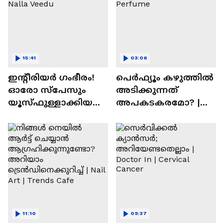
15:41
03:06
ഇന്റീരിയർ ഗംഭീരം!
പെർഫ്യൂം കഴുത്തിൽ
ഓരോ സ്‌പേസും
അടിക്കുന്നത്
യൂസ്ഫുള്ളാക്കിയ
അപകടകരമോ? |
വീട് | Nalla Veedu
Perfume
11:10
09:37