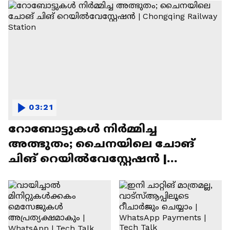
03:21
റോബോട്ടുകൾ നിർമ്മിച്ച
അത്ഭുതം; ചൈനയിലെ ചോങ്
ചിങ് റെയിൽവേസ്റ്റേഷൻ |
Chongqing Railway Station