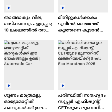
താങ്ങാകും വില,
മിനിറ്റുകൾക്കകം
ഓടിക്കാനും എളുപ്പം;
ടൂവീലർ മൈലേജ്
10 ലക്ഷത്തിൽ താഴെ
കുത്തനെ കൂടാൻ
വിലയുള്ള
ചില സൂത്രങ്ങൾ
ഓട്ടോമാറ്റിക്ക്
എസ്‍യുവികൾ
ഗുണം മാത്രമല്ല,
പരിസ്ഥിതി സൗഹൃദം
ഓട്ടോമാറ്റിക്
സൂപ്പർ എഫിഷ്യന്റ്,
കാറുകൾക്ക് ഈ
CETയുടെ ലുണാറിസ്