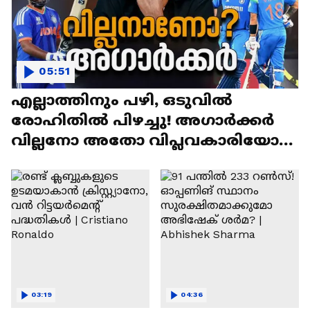
05:51
എല്ലാത്തിനും പഴി, ഒടുവില്‍
രോഹിതില്‍ പിഴച്ചു! അഗാര്‍ക്കർ
വില്ലനോ അതോ വിപ്ലവകാരിയോ? |
Ajit Agarkar
03:19
04:36