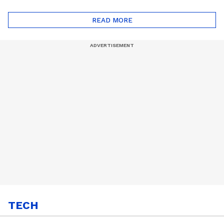
ദോഷങ്ങളും ഉണ്ട് |
ഖത്തറിലേയ്ക്ക്| Shell
Automatic Car
Eco Marathon 2025
READ MORE
TECH