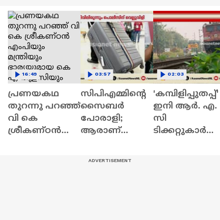
16:49
03:57
02:03
പ്രണയകഥ
സിപിഎമ്മിന്റെ
'കമ്പിളിപ്പുതപ്പ്'
തുറന്നു പറഞ്ഞ്
സൈബർ
ഇനി ആർ. എ.
വി കെ
പോരാളി;
സി
ശ്രീകണ്ഠൻ
ആരാണ്
ടിക്കറ്റുകാർ
എംപിയും
ചെന്നിത്തലയേ
ക്കും;
മന്ത്രിയും
യും
റെയിൽവേ
ഭാര്യയുമായ
പൊലീസിനേ
നിർദ്ദേശം
കെ എ
യും
നൽകി | Indian
തുളസിയും
വെല്ലുവിളിക്കു
Railway
ന്ന അര്‍ജുന്‍
ആയങ്കി?