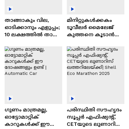
താങ്ങാകും വില,
മിനിറ്റുകൾക്കകം
ഓടിക്കാനും എളുപ്പം;
ടൂവീലർ മൈലേജ്
10 ലക്ഷത്തിൽ താഴെ
കുത്തനെ കൂടാൻ
വിലയുള്ള
ചില സൂത്രങ്ങൾ
ഓട്ടോമാറ്റിക്ക്
എസ്‍യുവികൾ
ഗുണം മാത്രമല്ല,
പരിസ്ഥിതി സൗഹൃദം
ഓട്ടോമാറ്റിക്
സൂപ്പർ എഫിഷ്യന്റ്,
കാറുകൾക്ക് ഈ
CETയുടെ ലുണാറിസ്