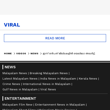
VIRAL
READ MORE
HOME
VIDEOS
NEWS
ഇന്ന് ഒൻപത് ജില്ലകളിൽ യെല്ലോ അലർട്ട്; സംസ്ഥാനത്ത് മഴ ശക്തമാകുന്നു
NEWS
Malayalam News
Breaking Malayalam News
Latest Malayalam News
India News in Malayalam
Kerala News
Crime News
International News in Malayalam
Gulf News in Malayalam
Viral News
ENTERTAINMENT
Malayalam Film New
Entertainment News in Malayalam
Malayalam Short Films
Malayalam Movie Review