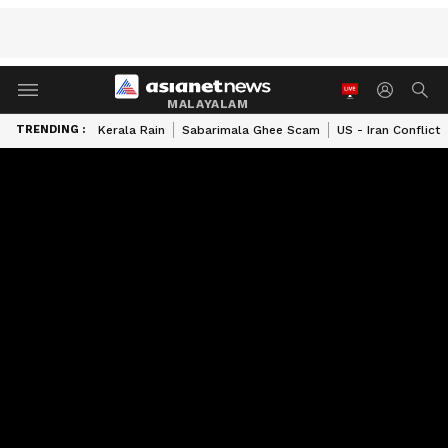
MALAYALAM
TRENDING :
Kerala Rain
Sabarimala Ghee Scam
US - Iran Conflict