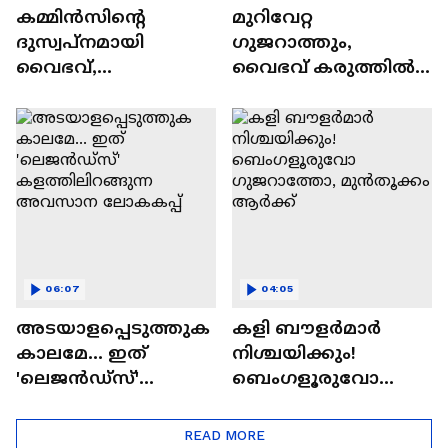
കമ്മിൻസിന്റെ
മുറിവേറ്റ
ദുസ്വപ്നമായി
ഗുജറാത്തും,
വൈഭവ്,
വൈഭവ് കരുത്തില്‍
ഹൈദരാബാദിനെ
രാജസ്ഥാനും;
ഒറ്റയ്ക്ക് തൂക്കിയ
മുൻതൂക്കം ആർക്ക്?
അത്ഭുതപ്പിറവി
06:07
04:05
അടയാളപ്പെടുത്തുക
കളി ബൗളര്‍മാര്‍
കാലമേ... ഇത്
നിശ്ചയിക്കും!
'ലെജൻഡ്‌സ്'
ബെംഗളൂരുവോ
കളത്തിലിറങ്ങുന്ന
ഗുജറാത്തോ,
അവസാന ലോകകപ്പ്
മുൻതൂക്കം ആർക്ക്
READ MORE