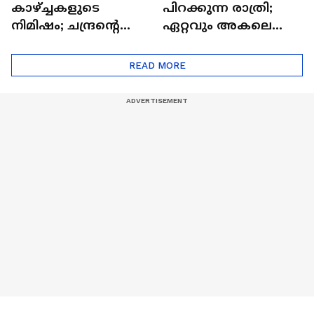
കാഴ്ച്ചകളുടെ
പിറക്കുന്ന രാത്രി;
നിമിഷം; ചന്ദ്രന്റെ
ഏറ്റവും അകലെ
മറുപുറത്തേക്കുള്ള
ആര്‍ട്ടിമെസ് 2 സംഘം
ഒറിയോണിന്റെ യാത്ര
READ MORE
ആരംഭിച്ചു