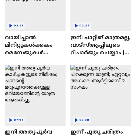
02:31
02:27
വായിച്ചാൽ
ഇനി ചാറ്റിങ് മാത്രമല്ല,
മിനിറ്റുകൾക്കകം
വാട്‌സ്‌ആപ്പിലൂടെ
മെസേജുകള്‍
റീചാർജും ചെയ്യാം |
അപ്രത്യക്ഷമാകും |
WhatsApp Payments |
WhatsApp | Tech Talk
Tech Talk
07:14
05:38
ഇനി അത്യപൂര്‍വ
ഇന്ന് പുതു ചരിത്രം