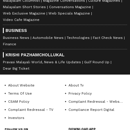
Malayalam Columnist
Magazine Conversations
Culture Magazines
Malayalam Short Stories
Conversations Magazine
Web Exclusive Magazine
Web Specials Magazine
Video Cafe Magazine
BUSINESS
Business News
Automobile News
Technologies
Fact Check News
Finance
KRISHI PAZHAMCHOLLUKAL
Pravasi Malayali World, News & Life Updates
Gulf Round Up
Dear Big Ticket
About Website
About Tv
Terms Of Use
Privacy Policy
CSAM Policy
Complaint Redressal - Website
Complaint Redressal - TV
Compliance Report Digital
Investors
FOLLOW US ON
DOWNLOAD APP