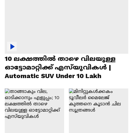
10 ലക്ഷത്തിൽ താഴെ വിലയുള്ള
ഓട്ടോമാറ്റിക്ക് എസ്‍യുവികൾ |
Automatic SUV Under 10 Lakh