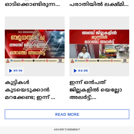
ഓടിക്കൊണ്ടിരുന്ന
പരാതിയില്‍ ലക്ഷ്മി
കാറിന് തീപിടിച്ചു;
പ്രിയയുടെ മൊഴി
ഫയർ ഫോഴ്‌സും
ഇന്ന് രേഖപ്പെടുത്തും
നാട്ടുകാരും ചേർന്ന്
തീ അണച്ചു
01:10
02:35
കുട്ടികൾ
ഇന്ന് ഒൻപത്
കുടയെടുക്കാൻ
ജില്ലകളിൽ യെല്ലോ
മറക്കേണ്ട; ഇന്ന് ഈ
അലർട്ട്;
9 ജില്ലകളിൽ യെല്ലോ
സംസ്ഥാനത്ത് മഴ
അലർട്ട്
ശക്തമാകുന്നു
READ MORE