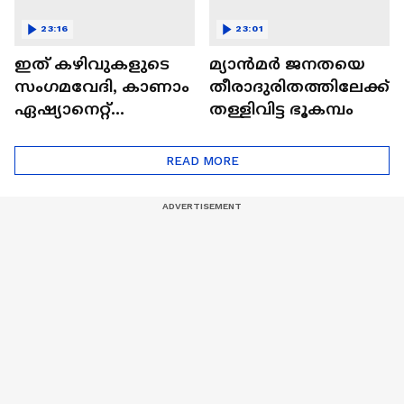
23:16
23:01
ഇത് കഴിവുകളുടെ
മ്യാൻമർ ജനതയെ
സംഗമവേദി, കാണാം
തീരാദുരിതത്തിലേക്ക്
ഏഷ്യാനെറ്റ്
തള്ളിവിട്ട ഭൂകമ്പം
ഷൈനിങ് സ്റ്റാർസ്
സീസൺ 2
READ MORE