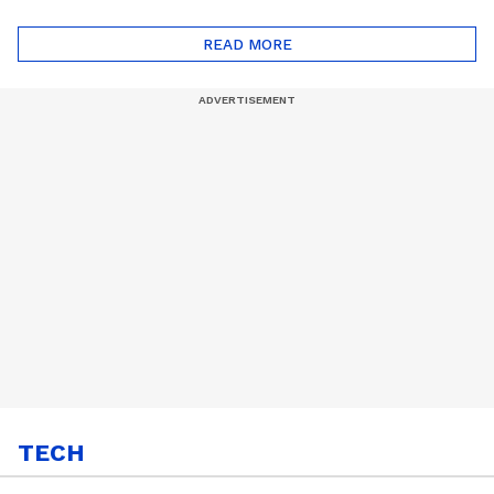
ദോഷങ്ങളും ഉണ്ട് |
ഖത്തറിലേയ്ക്ക്| Shell
Automatic Car
Eco Marathon 2025
READ MORE
TECH