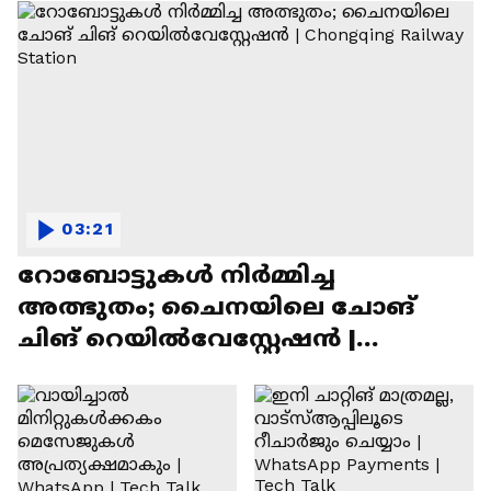
03:21
റോബോട്ടുകൾ നിർമ്മിച്ച
അത്ഭുതം; ചൈനയിലെ ചോങ്
ചിങ് റെയിൽവേസ്റ്റേഷൻ |
Chongqing Railway Station