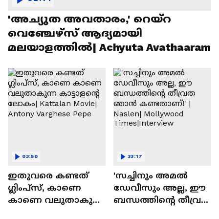
'അച്യുത അവതാരം,' റെയ്റ
വെഞ്ചേഴ്‌സ് ആദ്യമായി
മലയാളത്തിൽ| Achyuta Avathaaram
03:50
33:17
ഇതുവരെ കണ്ടത്
'സച്ചിനും അമൽ
ഗ്ലിംപ്സ്, കാണെ
ഡേവീസും അല്ല, ഈ
കാണെ വലുതാകുന്ന
ബന്ധത്തിൻ്റെ തീവ്രത
കാട്ടാളൻ്റെ ലോകം|
ഞാൻ കണ്ടതാണ്!' |