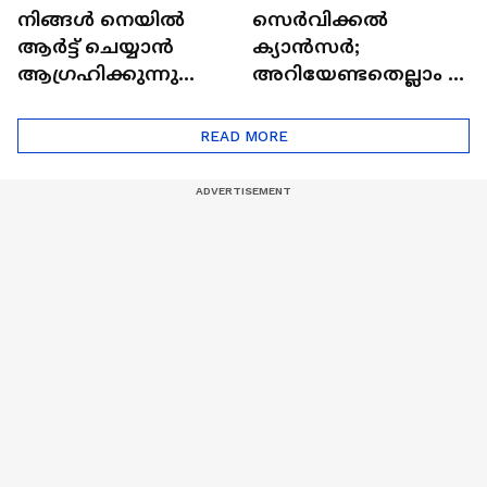
നിങ്ങൾ നെയിൽ
സെർവിക്കൽ
ആർട്ട് ചെയ്യാൻ
ക്യാൻസർ;
ആഗ്രഹിക്കുന്നുണ്ടോ
അറിയേണ്ടതെല്ലാം |
? അറിയാം
Doctor In | Cervical
ട്രെൻഡിനെക്കുറിച്ച് |
Cancer
READ MORE
Nail Art | Trends Cafe