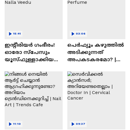
15:41
03:06
ഇന്റീരിയർ ഗംഭീരം!
പെർഫ്യൂം കഴുത്തിൽ
ഓരോ സ്‌പേസും
അടിക്കുന്നത്
യൂസ്ഫുള്ളാക്കിയ
അപകടകരമോ? |
വീട് | Nalla Veedu
Perfume
11:10
09:37