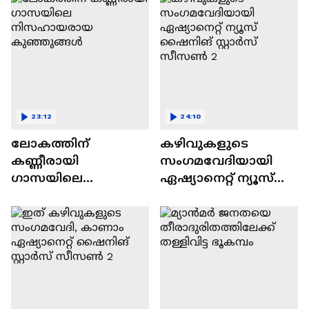
23:12
24:10
ലോകത്തിന്
കഴിവുകളുടെ
കണ്ണീരായി
സംഗമവേദിയായി
ഗാസയിലെ
ഏഷ്യാനെറ്റ് ന്യൂസ്
നിസഹായരായ
ഷൈനിങ് സ്റ്റാർസ്
കുഞ്ഞുങ്ങൾ
സീസൺ 2