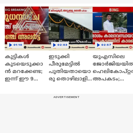
01:10
02:03
02:57
കുട്ടികൾ
ഇടുക്കി
യുഎസിലെ
കുടയെടുക്കാ
പീരുമേട്ടിൽ
ജോർജിയയി
ൻ മറക്കേണ്ട;
പുതിയതായൊ
ഹെലികോപ്റ്റ
ഇന്ന് ഈ 9
രു തൊഴിലാളി
അപകടം;
ജില്ലകളിൽ
ലയം; മലങ്കര
വരനും
യെല്ലോ അലർട്ട്
ഗ്രൂപ്പിന്‍റെ
പൈലറ്റും
പെൻഷറസ്റ്റ്
മരിച്ചു
എസ്റ്റേറ്റിലാണ്
ലയം