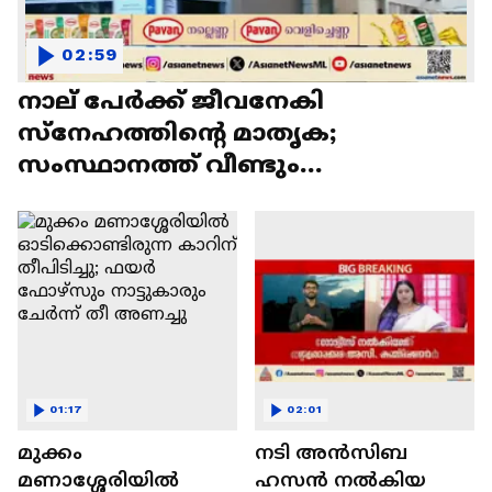
02:59
നാല്‌ പേർക്ക് ജീവനേകി
സ്നേഹത്തിന്റെ മാതൃക;
സംസ്ഥാനത്ത് വീണ്ടും
അവയവദാനം
01:17
02:01
മുക്കം
നടി അന്‍സിബ
മണാശ്ശേരിയിൽ
ഹസന്‍ നല്‍കിയ