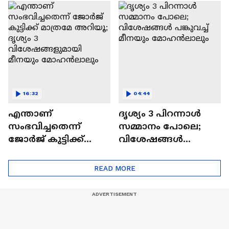
Kattalan Movie|
Naslen| Mollywood
Antony Varghese Pepe
Times|Interview
16:32
04:44
എന്താണ്
ദൃശ്യം 3 പിറന്നാൾ
സംഭവിച്ചതെന്ന്
സമ്മാനം പോലെ;
ജോർജ് കുട്ടിക്ക്
വിശേഷങ്ങൾ
മാത്രമേ അറിയൂ;
പങ്കുവച്ച് മീനയും
ദൃശ്യം 3
മോഹൻലാലും
READ MORE
വിശേഷങ്ങളുമായി
മീനയും
മോഹൻലാലും