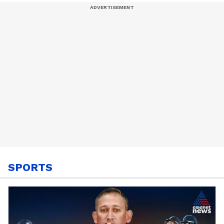
മണ്ണിടിഞ്ഞത്
SPORTS