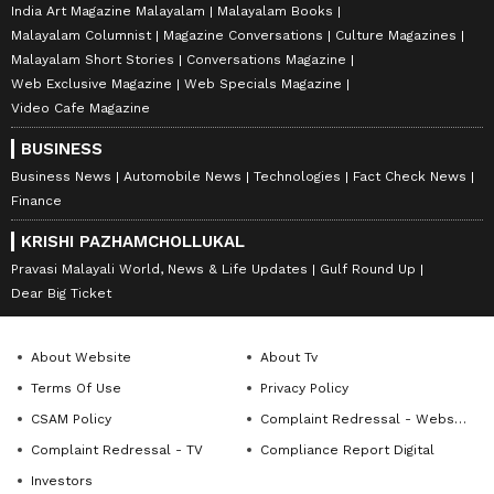
India Art Magazine Malayalam
Malayalam Books
Malayalam Columnist
Magazine Conversations
Culture Magazines
Malayalam Short Stories
Conversations Magazine
Web Exclusive Magazine
Web Specials Magazine
Video Cafe Magazine
BUSINESS
Business News
Automobile News
Technologies
Fact Check News
Finance
KRISHI PAZHAMCHOLLUKAL
Pravasi Malayali World, News & Life Updates
Gulf Round Up
Dear Big Ticket
About Website
About Tv
Terms Of Use
Privacy Policy
CSAM Policy
Complaint Redressal - Website
Complaint Redressal - TV
Compliance Report Digital
Investors