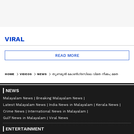
VIRAL
READ MORE
HOME
VIDEOS
NEWS
തൃണമൂൽ കോൺ​ഗ്രസിലെ വിമത നീക്കം; മമത ബാനർജി ഒറ്റപ്പെടുന്നോ? | TRINAMOOL CONGRESS | MAMATA BANERJEE
NEWS
Malayalam News
Breaking Malayalam News
Latest Malayalam News
India News in Malayalam
Kerala News
Crime News
International News in Malayalam
Gulf News in Malayalam
Viral News
ENTERTAINMENT