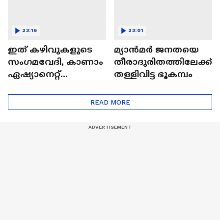
23:16
23:01
ഇത് കഴിവുകളുടെ
മ്യാൻമർ ജനതയെ
സംഗമവേദി, കാണാം
തീരാദുരിതത്തിലേക്ക്
ഏഷ്യാനെറ്റ്
തള്ളിവിട്ട ഭൂകമ്പം
ഷൈനിങ് സ്റ്റാർസ്
സീസൺ 2
READ MORE