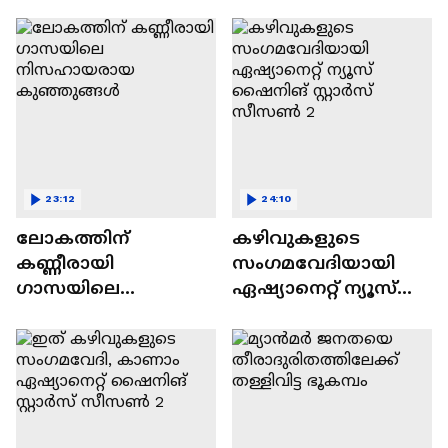
വിവാദവും
23:12
24:10
ലോകത്തിന്
കഴിവുകളുടെ
കണ്ണീരായി
സംഗമവേദിയായി
ഗാസയിലെ
ഏഷ്യാനെറ്റ് ന്യൂസ്
നിസഹായരായ
ഷൈനിങ് സ്റ്റാർസ്
കുഞ്ഞുങ്ങൾ
സീസൺ 2