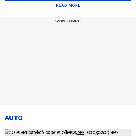
ട്രേഡ് എളുപ്പമല്ല |
READ MORE
Hardik Pandya | CSK |
MI
AUTO