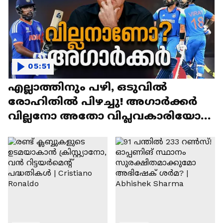
05:51
എല്ലാത്തിനും പഴി, ഒടുവില്‍
രോഹിതില്‍ പിഴച്ചു! അഗാര്‍ക്കർ
വില്ലനോ അതോ വിപ്ലവകാരിയോ? |
Ajit Agarkar