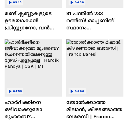
03:19
04:36
രണ്ട്‌ ക്ലബ്ബുകളുടെ
91 പന്തില്‍ 233
ഉടമയാകാന്‍
റണ്‍സ്! ഓപ്പണിങ്
ക്രിസ്റ്റ്യാനോ, വന്‍
സ്ഥാനം
റിട്ടയര്‍മെന്റ്‌
സുരക്ഷിതമാക്കുമോ
പദ്ധതികള്‍ | Cristiano
അഭിഷേക് ശർമ? |
Ronaldo
Abhishek Sharma
04:53
04:00
ഹാർദിക്കിനെ
തോല്‍ക്കാത്ത
ഒഴിവാക്കുമോ
മിലാന്‍, കീഴടങ്ങാത്ത
മുംബൈ?
ബരേസി | Franco
ചെന്നൈയിലേക്കുള്ള
Baresi