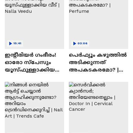
15:41
03:06
ഇന്റീരിയർ ഗംഭീരം!
പെർഫ്യൂം കഴുത്തിൽ
ഓരോ സ്‌പേസും
അടിക്കുന്നത്
യൂസ്ഫുള്ളാക്കിയ
അപകടകരമോ? |
വീട് | Nalla Veedu
Perfume