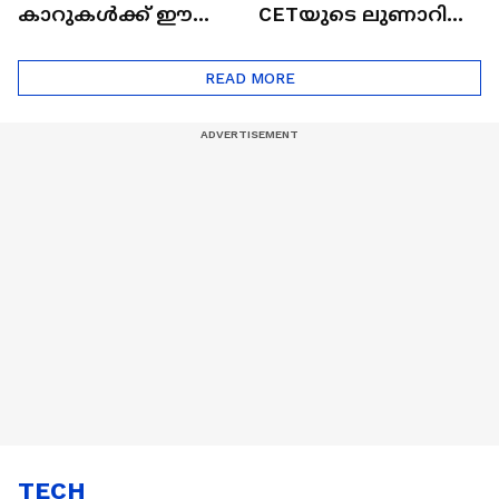
കാറുകൾക്ക് ഈ
CETയുടെ ലുണാറിസ്
ദോഷങ്ങളും ഉണ്ട് |
ഖത്തറിലേയ്ക്ക്| Shell
Automatic Car
Eco Marathon 2025
READ MORE
TECH