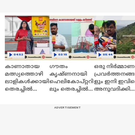
04:52
03:15
05:44
കാണാതായ
ഗൗതം
ഒരു നിര്‍മ്മാണ
മത്സ്യത്തൊഴി
കൃഷ്ണനായി
പ്രവര്‍ത്തനങ്ങ
ലാളികൾക്കായി
ഹെലികോപ്റ്ററി
ളും ഇനി ഇവിട
തെരച്ചിൽ
ലും തെരച്ചിൽ;‍‍‍
അനുവദിക്കില്ല
തുടരുന്നു;
ബോട്ടുകളിൽ
മന്ത്രി പി കെ
ദൗർഭാഗ്യകരമാ
വിവിധ
കുഞ്ഞാലിക്കു
യ സംഭവമെന്ന്
സംഘങ്ങളായി
ട്ടി
പി.സി.വിഷ്‌ണു
തിരിഞ്ഞ്
നാഥ്‌
തെരയുന്നു