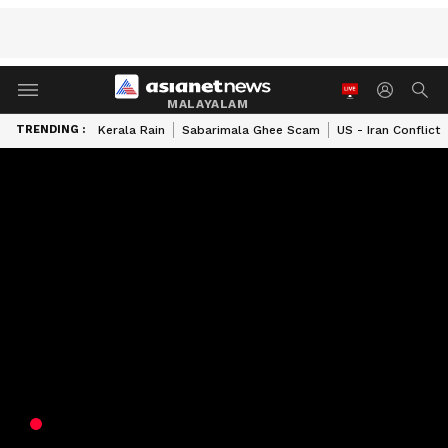
MALAYALAM
TRENDING :
Kerala Rain
Sabarimala Ghee Scam
US - Iran Conflict