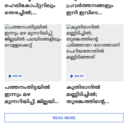
ഹെലികോപ്റ്ററിലും
പ്രവര്‍ത്തനങ്ങളും
തെരച്ചിൽ;‍‍‍
ഇനി ഇവിടെ
ബോട്ടുകളിൽ വിവിധ
അനുവദിക്കില്ല; മന്ത്രി
സംഘങ്ങളായി
പി കെ
തിരിഞ്ഞ് തെരയുന്നു
കുഞ്ഞാലിക്കുട്ടി
03:47
05:47
പത്തനംതിട്ടയിൽ
കുതിരാനിൽ
ഇന്നും മഴ
മണ്ണിടിച്ചിൽ;
മുന്നറിയിപ്പ്; ജില്ലയിൽ
തുരങ്കത്തിൻ്റെ
പലയിടങ്ങളിലും
പടിഞ്ഞാറേ
വെള്ളക്കെട്ട്
ഭാഗത്താണ്
READ MORE
ചെറിയതോതിൽ