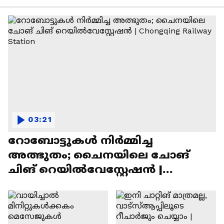
03:21
റോബോട്ടുകൾ നിർമ്മിച്ച
അത്ഭുതം; ചൈനയിലെ ചോങ്
ചിങ് റെയിൽവേസ്റ്റേഷൻ |
Chongqing Railway Station