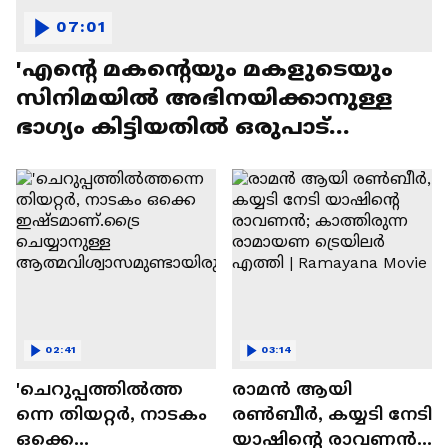
07:01
'എന്റെ മകന്റെയും മകളുടെയും
സിനിമയിൽ അഭിനയിക്കാനുള്ള
ഭാഗ്യം കിട്ടിയതിൽ ഒരുപാട്
സന്തോഷം'
02:41
03:14
'ചെറുപ്പത്തിൽത്ത
രാമന്‍ ആയി
ന്നെ തിയറ്റർ, നാടകം
രൺബീർ, കയ്യടി നേടി
ഒക്കെ
യാഷിന്റെ രാവണൻ;