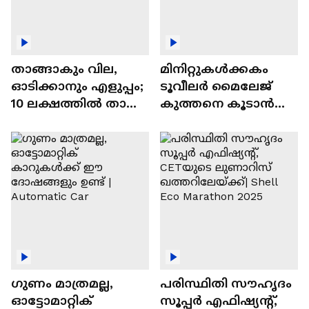
താങ്ങാകും വില,
മിനിറ്റുകൾക്കകം
ഓടിക്കാനും എളുപ്പം;
ടൂവീലർ മൈലേജ്
10 ലക്ഷത്തിൽ താഴെ
കുത്തനെ കൂടാൻ
വിലയുള്ള
ചില സൂത്രങ്ങൾ
ഓട്ടോമാറ്റിക്ക്
എസ്‍യുവികൾ
ഗുണം മാത്രമല്ല,
പരിസ്ഥിതി സൗഹൃദം
ഓട്ടോമാറ്റിക്
സൂപ്പർ എഫിഷ്യന്റ്,