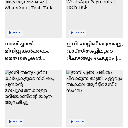
02:31
02:27
വായിച്ചാൽ
ഇനി ചാറ്റിങ് മാത്രമല്ല,
മിനിറ്റുകൾക്കകം
വാട്‌സ്‌ആപ്പിലൂടെ
മെസേജുകള്‍
റീചാർജും ചെയ്യാം |
അപ്രത്യക്ഷമാകും |
WhatsApp Payments |
WhatsApp | Tech Talk
Tech Talk
07:14
05:38