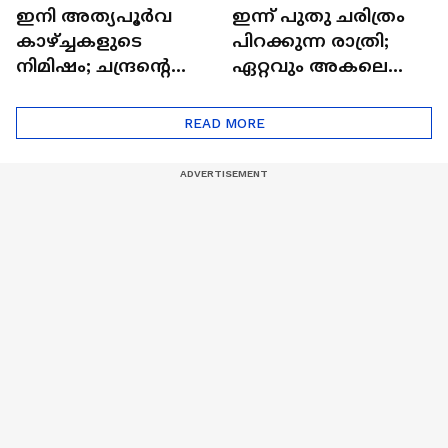
ഇനി അത്യപൂര്‍വ
ഇന്ന് പുതു ചരിത്രം
കാഴ്ച്ചകളുടെ
പിറക്കുന്ന രാത്രി;
നിമിഷം; ചന്ദ്രന്റെ
ഏറ്റവും അകലെ
മറുപുറത്തേക്കുള്ള
ആര്‍ട്ടിമെസ് 2 സംഘം
ഒറിയോണിന്റെ യാത്ര
READ MORE
ആരംഭിച്ചു