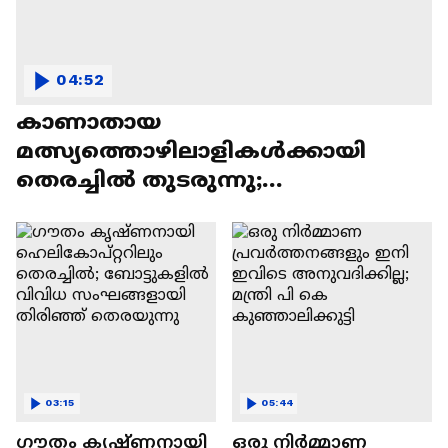
04:52
കാണാതായ
മത്സ്യത്തൊഴിലാളികൾക്കായി
തെരച്ചിൽ തുടരുന്നു;
ദൗർഭാഗ്യകരമായ സംഭവമെന്ന്
പി.സി.വിഷ്‌ണുനാഥ്‌
03:15
05:44
ഗൗതം കൃഷ്ണനായി
ഒരു നിര്‍മ്മാണ