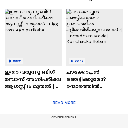
ഇഷ്ടമാണ്.ട്രൈ
കാത്തിരുന്ന
ചെയ്യാനുള്ള
രാമായണ ട്രെയിലർ
ആത്മവിശ്വാസമുണ്ടാ
എത്തി | Ramayana
യിരുന്നില്ല'
Movie
03:01
03:43
ഇതാ വരുന്നു ബിഗ്
ചാക്കോച്ചന്‍
ബോസ് അഗ്നിപരീക്ഷ
ഞെട്ടിക്കുമോ?
ആഗസ്റ്റ് 15 മുതൽ |
ഉന്മാദത്തിൽ
Bigg Boss Agnipariksha
ഒളിഞ്ഞിരിക്കുന്നതെ
ന്ത്?| Unmadham
READ MORE
Movie| Kunchacko
Boban