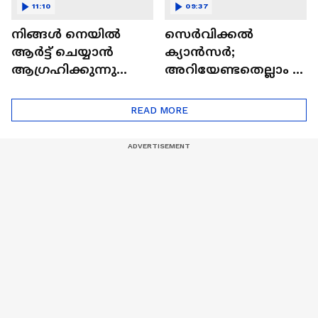
11:10
09:37
നിങ്ങൾ നെയിൽ
സെർവിക്കൽ
ആർട്ട് ചെയ്യാൻ
ക്യാൻസർ;
ആഗ്രഹിക്കുന്നുണ്ടോ
അറിയേണ്ടതെല്ലാം |
? അറിയാം
Doctor In | Cervical
ട്രെൻഡിനെക്കുറിച്ച് |
Cancer
READ MORE
Nail Art | Trends Cafe